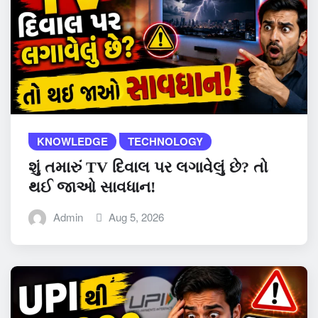
KNOWLEDGE
TECHNOLOGY
શું તમારું TV દિવાલ પર લગાવેલું છે? તો
થઈ જાઓ સાવધાન!
Admin
Aug 5, 2026