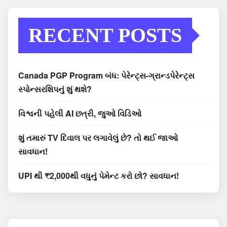
RECENT POSTS
Canada PGP Program બંધ: પેરેન્ટ્સ-ગ્રાન્ડપેરેન્ટ્સ
સ્પોન્સરશિપનું શું થશે?
વિશ્વની પહેલી AI છત્રી, જુઓ વિડિઓ
શું તમારું TV દિવાલ પર લગાવેલું છે? તો થઈ જાઓ
સાવધાન!
UPI થી ₹2,000થી વધુનું પેમેન્ટ કરો છો? સાવધાન!