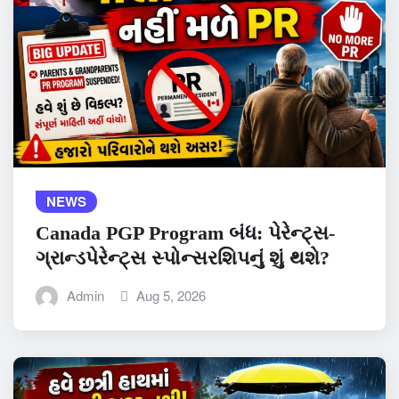
NEWS
Canada PGP Program બંધ: પેરેન્ટ્સ-
ગ્રાન્ડપેરેન્ટ્સ સ્પોન્સરશિપનું શું થશે?
Admin
Aug 5, 2026