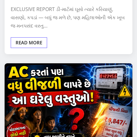
EXCLUSIVE REPORT ડી-માર્ટમાં ઘૂસો ત્યારે કરિયાણું,
વાસણો, કપડાં — બધું જ મળે છે, પણ મહિલાઓની એક ખૂબ
જ મનપસંદ વસ્તુ…
READ MORE