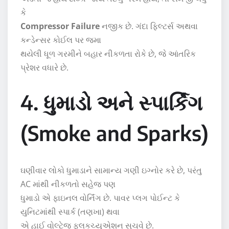
કે
Compressor Failure
નજીક છે. ગંદા ફિલ્ટર્સ અથવા
કન્ડેન્સર કોઈલ પર જમા
થયેલી ધૂળ ગરમીને બહાર નીકળતા રોકે છે, જે આંતરિક
પ્રેશર વધારે છે.
4. ધુમાડો અને સ્પાર્કિંગ
(Smoke and Sparks)
ઘણીવાર લોકો ધુમાડાને સામાન્ય ગણી ઇગ્નોર કરે છે, પરંતુ
AC માંથી નીકળતો સહેજ પણ
ધુમાડો એ ફાઇનલ વોર્નિંગ છે. પાવર પ્લગ પોઈન્ટ કે
યુનિટમાંથી સ્પાર્ક (તણખા) થવા
એ હાઈ વોલ્ટેજ ફ્લકચ્યુએશન સૂચવે છે.