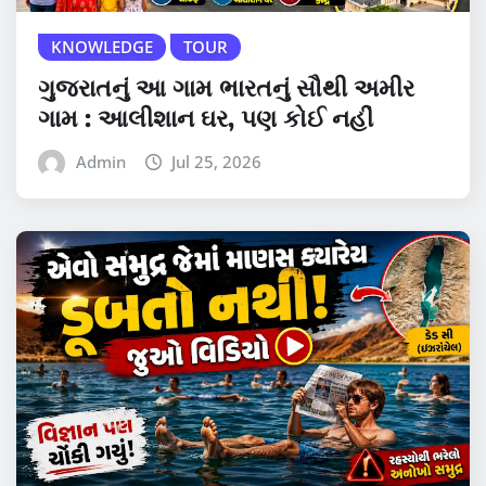
KNOWLEDGE
TOUR
ગુજરાતનું આ ગામ ભારતનું સૌથી અમીર
ગામ : આલીશાન ઘર, પણ કોઈ નહીં
Admin
Jul 25, 2026