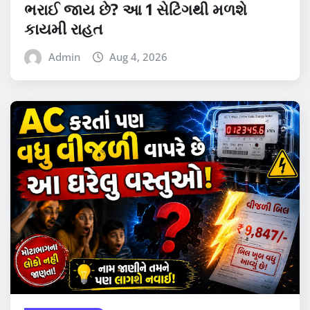
ભરાઈ જાય છે? આ 1 સેટિંગથી મળશે
કાયમી રાહત
Admin
Aug 4, 2026