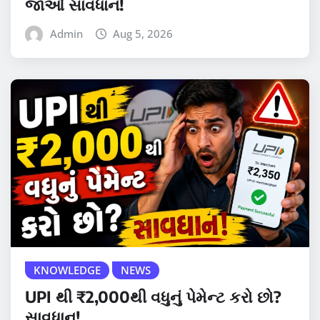
જાઓ સાવધાન!
Admin
Aug 5, 2026
KNOWLEDGE
NEWS
UPI થી ₹2,000થી વધુનું પેમેન્ટ કરો છો?
સાવધાન!