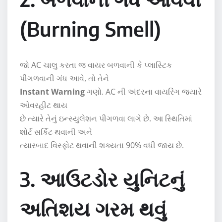
(Burning Smell)
જો AC ચાલુ કરતા જ વાયર બળવાની કે પ્લાસ્ટિક
પીગળવાની ગંધ આવે, તો તેને
Instant Warning
ગણો. AC ની અંદરના વાયરિંગ જ્યારે
ઓવરહીટ થાય
છે ત્યારે તેનું ઇન્સ્યુલેશન પીગળવા લાગે છે. આ સ્થિતિમાં
શોર્ટ સર્કિટ થવાની અને
ત્યારબાદ વિસ્ફોટ થવાની શક્યતા 90% વધી જાય છે.
3. આઉટડોર યુનિટનું
અતિશય ગરમ થવું