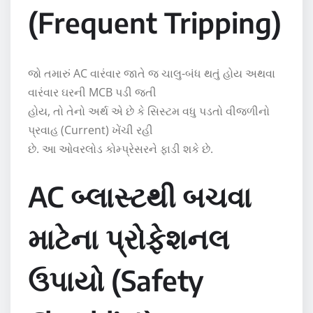
(Frequent Tripping)
જો તમારું AC વારંવાર જાતે જ ચાલુ-બંધ થતું હોય અથવા
વારંવાર ઘરની MCB પડી જતી
હોય, તો તેનો અર્થ એ છે કે સિસ્ટમ વધુ પડતો વીજળીનો
પ્રવાહ (Current) ખેંચી રહી
છે. આ ઓવરલોડ કોમ્પ્રેસરને ફાડી શકે છે.
AC બ્લાસ્ટથી બચવા
માટેના પ્રોફેશનલ
ઉપાયો (Safety