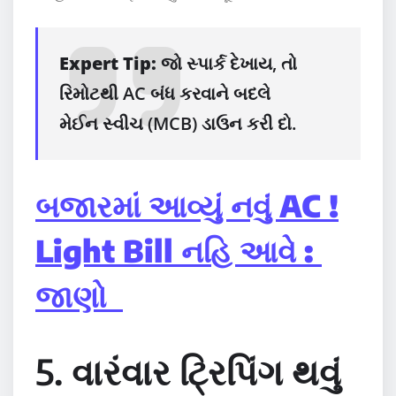
Expert Tip:
જો સ્પાર્ક દેખાય, તો
રિમોટથી AC બંધ કરવાને બદલે
મેઈન સ્વીચ (MCB) ડાઉન કરી દો.
બજારમાં આવ્યું નવું AC !
Light Bill નહિ આવે :
જાણો
5. વારંવાર ટ્રિપિંગ થવું