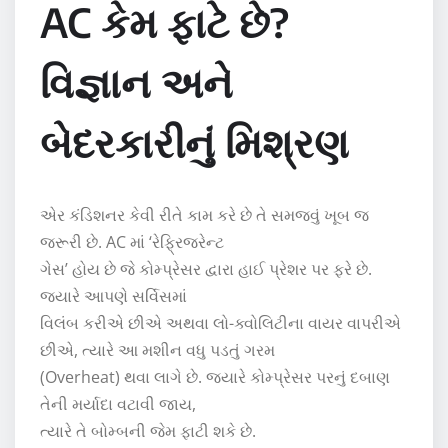
AC કેમ ફાટે છે?
વિજ્ઞાન અને
બેદરકારીનું મિશ્રણ
એર કંડિશનર કેવી રીતે કામ કરે છે તે સમજવું ખૂબ જ
જરૂરી છે. AC માં ‘રેફ્રિજરેન્ટ
ગેસ’ હોય છે જે કોમ્પ્રેસર દ્વારા હાઈ પ્રેશર પર ફરે છે.
જ્યારે આપણે સર્વિસમાં
વિલંબ કરીએ છીએ અથવા લો-ક્વોલિટીના વાયર વાપરીએ
છીએ, ત્યારે આ મશીન વધુ પડતું ગરમ
(Overheat) થવા લાગે છે. જ્યારે કોમ્પ્રેસર પરનું દબાણ
તેની મર્યાદા વટાવી જાય,
ત્યારે તે બોમ્બની જેમ ફાટી શકે છે.