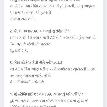
ના, AC માં કોઈ બિલ્ટ-ઇન એલાર્મ હોતું નથી, પરંતુ અજીબ
અવાજ અને ગંધ એ કુદરતી
એલાર્મ સમાન છે.
2. કેટલા કલાક AC ચલાવવું સુરક્ષિત છે?
સળંગ 8 થી 10 કલાક પછી AC ને 1 કલાકનો બ્રેક આપવો
હિતાવહ છે જેથી કોમ્પ્રેસર
ઠંડુ થઈ શકે.
3. ગેસ લીકેજ કેવી રીતે ઓળખાય?
જો AC કુલિંગ ઓછું કરી દે અને આઉટડોર યુનિટની પાઇપ
પર બરફ જામવા લાગે, તો તે
ગેસ લીકેજનો સંકેત છે.
4. શું સ્ટેબિલાઈઝર વગર AC ચલાવવું જોખમી છે?
હા, જો તમારા વિસ્તારમાં વોલ્ટેજ વધ-ઘટ થતા હોય તો
સ્ટેબિલાઈઝર વગર સર્કિટ બળી