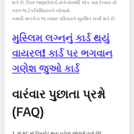
શકે છે. ઉપર જણાવેલા 6 સંકેતોમાંથી એક પણ દેખાય તો
તરત જ ટેકનિશિયનને બોલાવો.
તમારી સતર્કતા જ તમારા પરિવારને સુરક્ષિત રાખી શકે છે.
મુસ્લિમ લગ્નનું કાર્ડ થયું
વાયરલ! કાર્ડ પર ભગવાન
ગણેશ જુઓ કાર્ડ
વારંવાર પુછાતા પ્રશ્નો
(FAQ)
1. શું AC માં વિસ્ફોટ થતા પહેલા એલાર્મ વાગે છે?