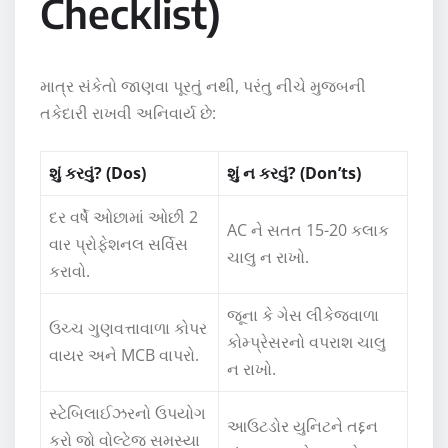
Checklist)
માત્ર સંકેતો જાણવા પૂરતું નથી, પરંતુ નીચે મુજબની
તકેદારી રાખવી અનિવાર્ય છે:
શું કરવું? (Dos)
શું ન કરવું? (Don’ts)
દર વર્ષે ઓછામાં ઓછી 2
AC ને સતત 15-20 કલાક
વાર પ્રોફેશનલ સર્વિસ
ચાલુ ન રાખો.
કરાવો.
જૂના કે ગેસ લીકેજવાળા
ઉચ્ચ ગુણવત્તાવાળા કોપર
કોમ્પ્રેસરનો વપરાશ ચાલુ
વાયર અને MCB વાપરો.
ન રાખો.
સ્ટેબિલાઈઝરનો ઉપયોગ
આઉટડોર યુનિટને તદ્દન
કરો જો વોલ્ટેજ સમસ્યા