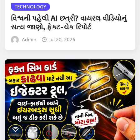
TECHNOLOGY
વિશ્વની પહેલી AI છત્રી? વાયરલ વીડિયોનું
સત્ય જાણો, ફેક્ટ-ચેક રિપોર્ટ
Admin
Jul 20, 2026