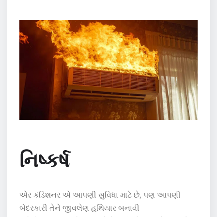
નિષ્કર્ષ
એર કંડિશનર એ આપણી સુવિધા માટે છે, પણ આપણી
બેદરકારી તેને જીવલેણ હથિયાર બનાવી