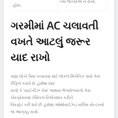
બંધ જગ્યાએ ન રાખો.
હોય.
ગરમીમાં AC ચલાવતી
વખતે આટલું જરૂર
યાદ રાખો
ઘણા લોકો પૈસા બચાવવા માટે લોકલ મિકેનિક પાસે ગેસ
રીફિલ કરાવે છે. હંમેશા યાદ
રાખો કે ‘ચાઈનીઝ ગેસ’ અથવા ભેળસેળવાળો ગેસ
કોમ્પ્રેસરમાં કેમિકલ રિએક્શન કરીને
વિસ્ફોટ કરી શકે છે. હંમેશા ઓથોરાઈઝડ સર્વિસ સેન્ટરનો
જ આગ્રહ રાખો.