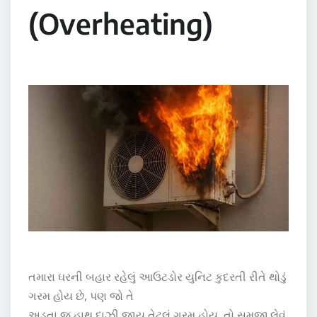
(Overheating)
તમારા ઘરની બહાર રહેલું આઉટડોર યુનિટ કુદરતી રીતે થોડું
ગરમ હોય છે, પણ જો તે
અડતા જ હાથ દાઝી જાય તેટલું ગરમ હોય, તો સમજી લેવું