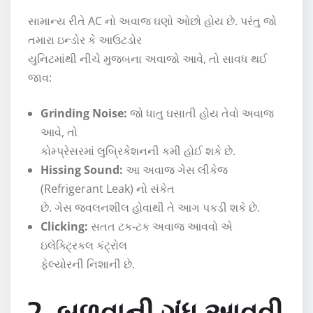
સામાન્ય રીતે AC નો અવાજ ઘણો ઓછો હોય છે. પરંતુ જો
તમારા ઇન્ડોર કે આઉટડોર
યુનિટમાંથી નીચે મુજબના અવાજો આવે, તો સાવધ થઈ
જાવ:
Grinding Noise:
જો ધાતુ ઘસાતી હોય તેવો અવાજ
આવે, તો
કોમ્પ્રેસરમાં લુબ્રિકેશનની કમી હોઈ શકે છે.
Hissing Sound:
આ અવાજ ગેસ લીકેજ
(Refrigerant Leak) નો સંકેત
છે. ગેસ જ્વલનશીલ હોવાથી તે આગ પકડી શકે છે.
Clicking:
સતત ટક-ટક અવાજ આવવો એ
ઇલેક્ટ્રિકલ કંટ્રોલ
ફેલ્યોરની નિશાની છે.
2. બળવાની ગંધ આવવી