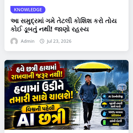
KNOWLEDGE
આ સમુદ્રમાં ગમે તેટલી કોશિશ કરો તોય
કોઈ ડૂબતું નથી! જાણો રહસ્ય
Admin
Jul 23, 2026