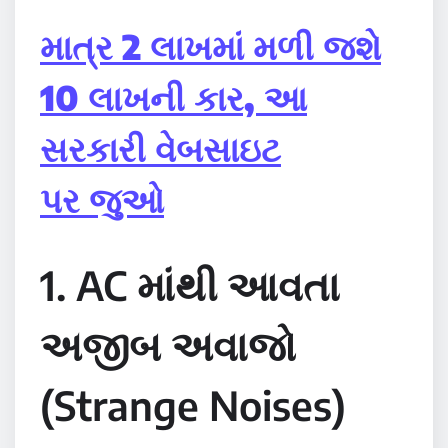
માત્ર 2 લાખમાં મળી જશે
10 લાખની કાર, આ
સરકારી વેબસાઇટ
પર જુઓ
1. AC માંથી આવતા
અજીબ અવાજો
(Strange Noises)