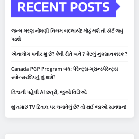
RECENT POSTS
જન્મ-મરણ નોંધણી નિયમ બદલાયો! મોડું થશે તો કોર્ટ જવું
પડશે
એનાલોગ પનીર શું છે? કેવી રીતે બને ? કેટલું નુકસાનકારક ?
Canada PGP Program બંધ: પેરેન્ટ્સ-ગ્રાન્ડપેરેન્ટ્સ
સ્પોન્સરશિપનું શું થશે?
વિશ્વની પહેલી AI છત્રી, જુઓ વિડિઓ
શું તમારું TV દિવાલ પર લગાવેલું છે? તો થઈ જાઓ સાવધાન!