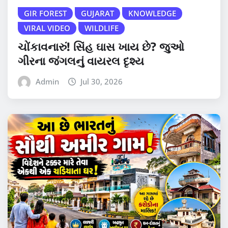
GIR FOREST
GUJARAT
KNOWLEDGE
VIRAL VIDEO
WILDLIFE
ચોંકાવનારું! સિંહ ઘાસ ખાય છે? જુઓ
ગીરના જંગલનું વાયરલ દૃશ્ય
Admin
Jul 30, 2026