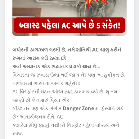
બપોરની કાળઝાળ ગરમી છે, તમે શાંતિથી AC ચાલુ કરીને
રૂમમાં આરામ કરી રહ્યા છો
અને અચાનક એક ભયાનક ધડાકો થાય છે…
વિચારતા જ રૂંવાડા ઉભા થઈ જાય ને? પણ આ હકીકત છે.
તાજેતરમાં ભારતના અનેક શહેરોમાં
AC વિસ્ફોટની ઘટનાઓએ હાહાકાર મચાવ્યો છે. શું તમે
જાણો છો કે તમારું પ્રિય એર
કંડિશનર પણ એક ગંભીર
Danger Zone
માં ફેરવાઈ શકે
છે? આશ્ચર્યજનક રીતે, AC
ક્યારેય સીધું ફાટતું નથી; તે વિસ્ફોટ પહેલા ચોક્કસ અને
સ્પષ્ટ