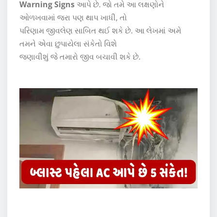
Warning Signs
આપે છે. જો તમે આ લક્ષણોને
ઓળખવામાં જરા પણ થાપ ખાધી, તો
પરિણામ જીવલેણ સાબિત થઈ શકે છે. આ લેખમાં અમે
તમને એવા છુપાયેલા સંકેતો વિશે
જણાવીશું જે તમારો જીવ બચાવી શકે છે.