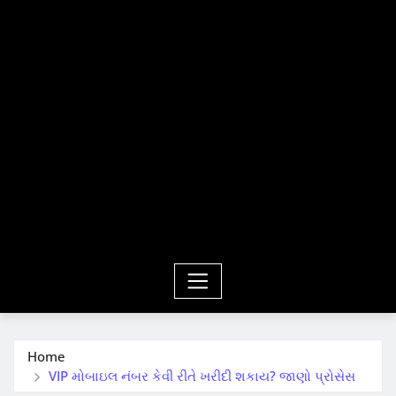
Home
VIP મોબાઇલ નંબર કેવી રીતે ખરીદી શકાય? જાણો પ્રોસેસ