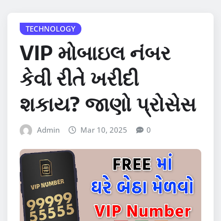
TECHNOLOGY
VIP મોબાઇલ નંબર
કેવી રીતે ખરીદી
શકાય? જાણો પ્રોસેસ
Admin
Mar 10, 2025
0