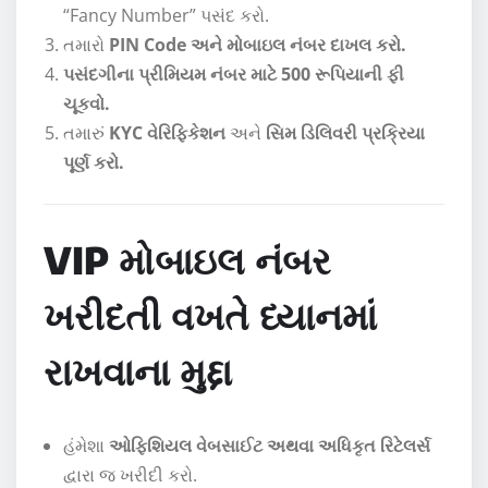
“Fancy Number” પસંદ કરો.
તમારો
PIN Code અને મોબાઇલ નંબર દાખલ કરો.
પસંદગીના પ્રીમિયમ નંબર માટે 500 રૂપિયાની ફી
ચૂકવો.
તમારું
KYC વેરિફિકેશન
અને
સિમ ડિલિવરી પ્રક્રિયા
પૂર્ણ કરો.
VIP મોબાઇલ નંબર
ખરીદતી વખતે ધ્યાનમાં
રાખવાના મુદ્દા
હંમેશા
ઓફિશિયલ વેબસાઈટ અથવા અધિકૃત રિટેલર્સ
દ્વારા જ ખરીદી કરો.