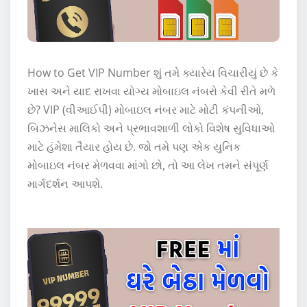
How to Get VIP Number શું તમે ક્યારેય વિચારીયું છે કે
ખાસ અને યાદ રાખવા યોગ્ય મોબાઇલ નંબરો કેવી રીતે મળે
છે? VIP (વીઆઈપી) મોબાઇલ નંબર માટે મોટી કંપનીઓ,
બિઝનેસ માલિકો અને પ્રભાવશાળી લોકો વિશેષ સુવિધાઓ
માટે હંમેશા તૈયાર હોય છે. જો તમે પણ એક યુનિક
મોબાઇલ નંબર મેળવવા માંગો છો, તો આ લેખ તમને સંપૂર્ણ
માર્ગદર્શન આપશે.