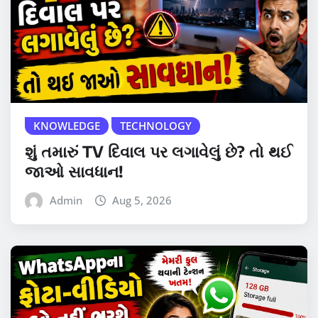
KNOWLEDGE
TECHNOLOGY
શું તમારું TV દિવાલ પર લગાવેલું છે? તો થઈ
જાઓ સાવધાન!
Admin
Aug 5, 2026