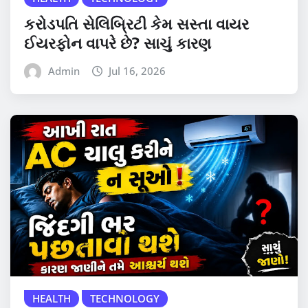
કરોડપતિ સેલિબ્રિટી કેમ સસ્તા વાયર
ઈયરફોન વાપરે છે? સાચું કારણ
Admin
Jul 16, 2026
HEALTH
TECHNOLOGY