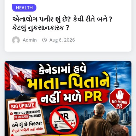
HEALTH
એનાલોગ પનીર શું છે? કેવી રીતે બને ?
કેટલું નુકસાનકારક ?
Admin
Aug 6, 2026