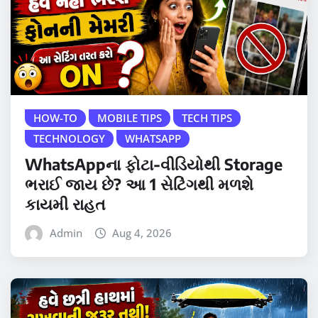
HOW-TO
MOBILE TIPS
TECH TIPS
TECHNOLOGY
WHATSAPP
WhatsAppના ફોટા-વીડિયોથી Storage
ભરાઈ જાય છે? આ 1 સેટિંગથી મળશે
કાયમી રાહત
Admin
Aug 4, 2026