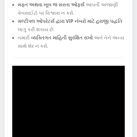
મફત અથવા ખૂબ જ સસ્તા ઓફર્સ
આપતી અજાણી
વેબસાઈટો પર વિશ્વાસ ન કરો.
મલ્ટીપલ ઓપરેટર્સ દ્વારા VIP નંબરો માટે હરાજી પદ્ધતિ
લાગુ કરી શકાય છે.
તમારી
વ્યક્તિગત માહિતી સુરક્ષિત રાખો
અને તેને અન્ય
સાથે શેર ન કરો.