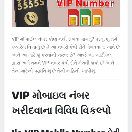
VIP મોબાઈલ નંબર કોણ નથી રાખવા માંગતું? પરંતુ, શું તમે
ક્યારેય વિચાર્યું છે કે આ નંબરો કેવી રીતે મેળવવામાં આવે છે
અને આ માટે શું કરવાની જરૂર છે? આજે આ આર્ટીકલ
દ્વારા અમે તમને VIP નંબર કેવી રીતે મેળવી શકો છો અને
તેના માટેની પદ્ધતિ શું છે તેની માહિતી આપીશું.
VIP મોબાઇલ નંબર
ખરીદવાના વિવિધ વિકલ્પો