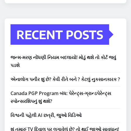
RECENT POSTS
જન્મ-મરણ નોંધણી નિયમ બદલાયો! મોડું થશે તો કોર્ટ જવું
પડશે
એનાલોગ પનીર શું છે? કેવી રીતે બને ? કેટલું નુકસાનકારક ?
Canada PGP Program બંધ: પેરેન્ટ્સ-ગ્રાન્ડપેરેન્ટ્સ
સ્પોન્સરશિપનું શું થશે?
વિશ્વની પહેલી AI છત્રી, જુઓ વિડિઓ
શું તમારું TV દિવાલ પર લગાવેલું છે? તો થઈ જાઓ સાવધાન!