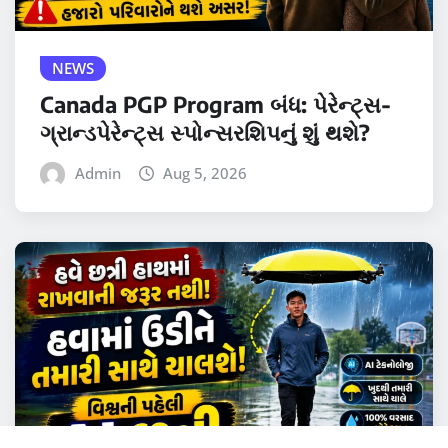
NEWS
Canada PGP Program બંધ: પેરેન્ટ્સ-
ગ્રાન્ડપેરેન્ટ્સ સ્પોન્સરશિપનું શું થશે?
Admin
Aug 5, 2026