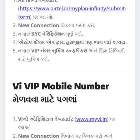
(
https://www.airtel.in/myplan-infinity/submit-
form
) પર જાઓ.
New Connection
વિકલ્પ પસંદ કરો.
તમારું
KYC વેરિફિકેશન
પૂર્ણ કરો.
એરટેલ થેંક્સ એપ દ્વારા હરાજીમાં પણ ભાગ લઈ શકાય.
તમારું
VIP નંબર બુકિંગ કન્ફર્મ કરો
અને સિમ ડિલિવરી
માટે બુકિંગ કરો.
Vi VIP Mobile Number
મેળવવા માટે પગલાં
Viની ઓફિશિયલ વેબસાઈટ
(
www.myvi.in
) પર
જાઓ.
New Connection
વિભાગ પર ક્લિક કરો અને