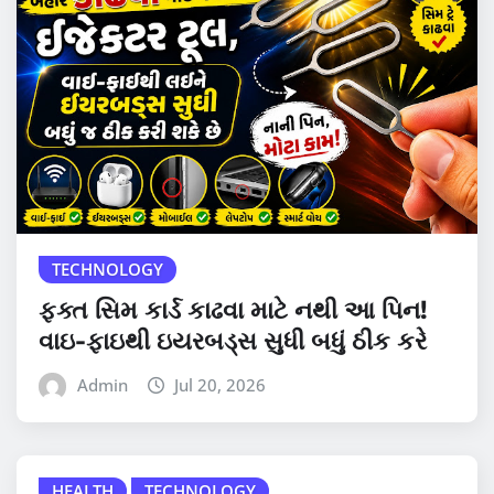
TECHNOLOGY
ફક્ત સિમ કાર્ડ કાઢવા માટે નથી આ પિન!
વાઇ-ફાઇથી ઇયરબડ્સ સુધી બધું ઠીક કરે
Admin
Jul 20, 2026
HEALTH
TECHNOLOGY