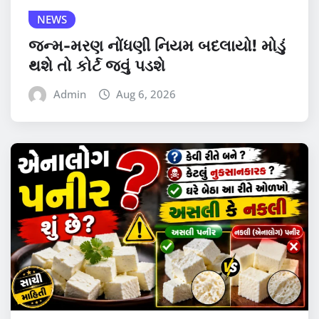
NEWS
જન્મ-મરણ નોંધણી નિયમ બદલાયો! મોડું
થશે તો કોર્ટ જવું પડશે
Admin
Aug 6, 2026