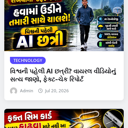
TECHNOLOGY
વિશ્વની પહેલી AI છત્રી? વાયરલ વીડિયોનું
સત્ય જાણો, ફેક્ટ-ચેક રિપોર્ટ
Admin
Jul 20, 2026