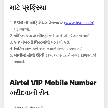
માટે પ્રક્રિયા
BSNLની ઓફિશિયલ વેબસાઈટ
(
www.bsnl.co.in
)
પર જાઓ.
લોગિન અથવા નોંધણી
કરો અને એકાઉન્ટ બનાવો.
VIP નંબરની લિસ્ટમાંથી પસંદગી કરો.
બિડિંગ શરૂ કરો
અને તમારું બજેટ દાખલ કરો.
બોલીમાં સૌથી ઊંચી રકમ આપનારાને નંબર ફાળવવામાં
આવશે.
Airtel VIP Mobile Number
ખરીદવાની રીત
Airtelની વેબસાઈટ