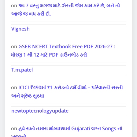
on
આ 7 વસ્તુ મગજ માટે ઝેરની જેમ કામ કરે છે, બને તો
આજે જ બંધ કરી દો.
Vignesh
on
GSEB NCERT Textbook Free PDF 2026-27 :
ધોરણ 1 થી 12 માટે PDF ડાઉનલોડ કરો
T.m.patel
on
ICICI ₹490માં ₹1 કરોડનો ટર્મ વીમો – પરિવારની સસ્તી
અને શ્રેષ્ઠ સુરક્ષા
newtoptecnologyupdate
on
હવે રાખો તમારા મોબાઇલમાં Gujarati લગ્ન Songs નો
ખજાનો