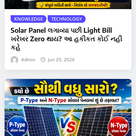
KNOWLEDGE
TECHNOLOGY
Solar Panel લગાવ્યા પછી Light Bill
ખરેખર Zero થાય? આ હકીકત કોઈ નહીં
કહે
Admin
Jun 29, 2026