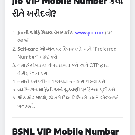
Jio VIP Mobile Number કેવી
રીતે ખરીદવો?
Jioની ઓફિશિયલ વેબસાઈટ
(
www.jio.com
) પર
જાઓ.
Self-care ઓપ્શન
પર ક્લિક કરો અને “Preferred
Number” પસંદ કરો.
તમારું મોબાઇલ નંબર દાખલ કરો અને OTP દ્વારા
વેરિફિકેશન કરો.
તમારી પસંદગીના 4 અથવા 6 નંબરો દાખલ કરો.
વ્યક્તિગત માહિતી અને ચુકવણી
પ્રક્રિયા પૂર્ણ કરો.
એક કોડ મળશે
, જે તમે સિમ ડિલિવરી વખતે એજન્ટને
બતાવશો.
BSNL VIP Mobile Number