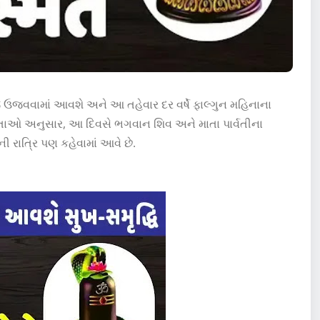
 ઉજવવામાં આવશે અને આ તહેવાર દર વર્ષે ફાલ્ગુન મહિનાના
ન્યતાઓ અનુસાર, આ દિવસે ભગવાન શિવ અને માતા પાર્વતીના
ી રાત્રિ પણ કહેવામાં આવે છે.