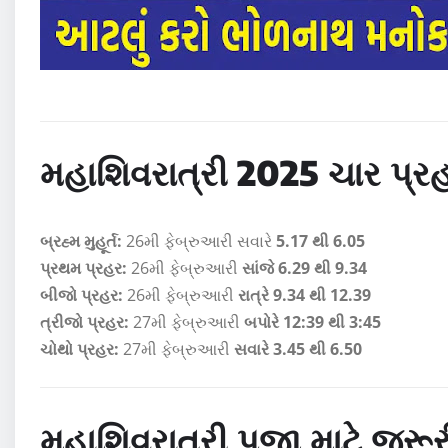
મહાશિવરાત્રી 2025 ચાર પ્
બ્રહ્મ મુહૂર્ત:
26મી ફેબ્રુઆરી સવારે
5.17 થી 6.05
પ્રથમ પ્રહર:
26મી ફેબ્રુઆરી
સાંજે 6.29 થી 9.34
બીજો પ્રહર:
26મી ફેબ્રુઆરી
રાત્રે 9.34 થી 12.39
ત્રીજો પ્રહર:
27મી ફેબ્રુઆરી
બપોરે 12:39 થી 3:45
ચોથો પ્રહર:
27મી ફેબ્રુઆરી
સવારે 3.45 થી 6.50
મહાશિવરાત્રી પૂજા માટે જરૂર