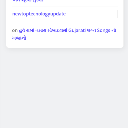
newtoptecnologyupdate
on
હવે રાખો તમારા મોબાઇલમાં Gujarati લગ્ન Songs નો
ખજાનો