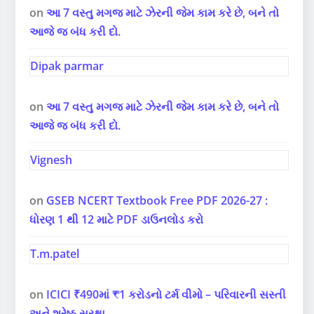
on
આ 7 વસ્તુ મગજ માટે ઝેરની જેમ કામ કરે છે, બને તો
આજે જ બંધ કરી દો.
Dipak parmar
on
આ 7 વસ્તુ મગજ માટે ઝેરની જેમ કામ કરે છે, બને તો
આજે જ બંધ કરી દો.
Vignesh
on
GSEB NCERT Textbook Free PDF 2026-27 :
ધોરણ 1 થી 12 માટે PDF ડાઉનલોડ કરો
T.m.patel
on
ICICI ₹490માં ₹1 કરોડનો ટર્મ વીમો – પરિવારની સસ્તી
અને શ્રેષ્ઠ સુરક્ષા