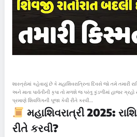
શાસ્ત્રોમાં કહેવાયું છે કે મહાશિવરાત્રિના દિવસે જો તમે તમાર
અને માતા પાર્વતીની કૃપા તો મળશે જ પરંતુ કુંડળીમાં હાજર ગ્ર
પ્રમાણે શિવલિંગની પૂજા કેવી રીતે કરવી…
મહાશિવરાત્રી 2025: રાશિ 
રીતે કરવી?