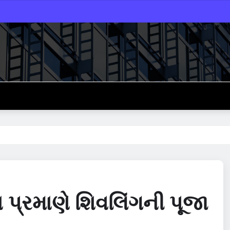
 પ્રમાણે શિવલિંગની પૂજા