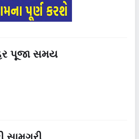
રહર પૂજા સમય
ી સામગ્રી