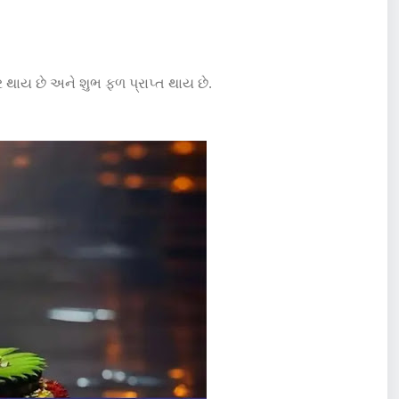
 થાય છે અને શુભ ફળ પ્રાપ્ત થાય છે.