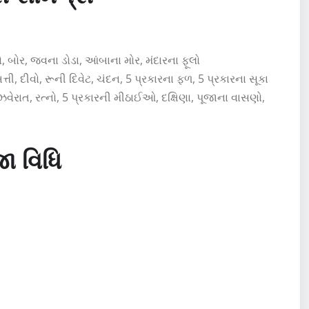
, બોર, જવના ડોડા, આંબાના મોર, મંદારના ફૂલો
તી, દીવો, રૂની દિવેટ, ચંદન, 5 પ્રકારના ફળ, 5 પ્રકારના સૂકા
 ઝવેરાત, રત્નો, 5 પ્રકારની મીઠાઈઓ, દક્ષિણા, પૂજાના વાસણો,
ા વિધિ