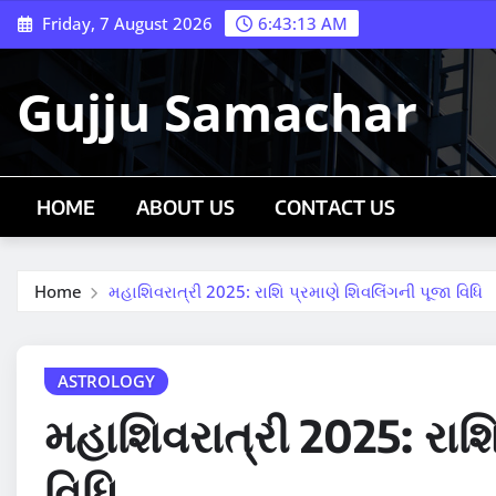
Skip
Friday, 7 August 2026
6:43:14 AM
to
content
Gujju Samachar
HOME
ABOUT US
CONTACT US
Home
મહાશિવરાત્રી 2025: રાશિ પ્રમાણે શિવલિંગની પૂજા વિધિ
ASTROLOGY
મહાશિવરાત્રી 2025: રાશિ
વિધિ