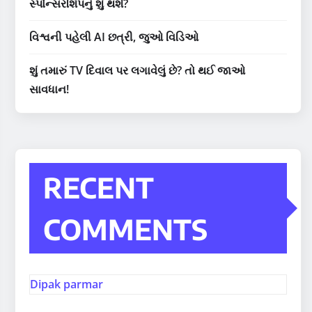
સ્પોન્સરશિપનું શું થશે?
વિશ્વની પહેલી AI છત્રી, જુઓ વિડિઓ
શું તમારું TV દિવાલ પર લગાવેલું છે? તો થઈ જાઓ
સાવધાન!
RECENT
COMMENTS
Dipak parmar