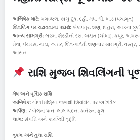
અભિષેક માટે:
ગંગાજળ, કાચું દૂધ, દહીં, મધ, ઘી, ખાંડ (પંચામૃત)
શિવલિંગ પર ચઢાવવાના પદાર્થ:
બેલપત્ર, શણ, દાતુરા, આકના ફૂલો
અન્ય સામગ્રી:
ભસ્મ, શેરડીનો રસ, અક્ષત (ચોખા), કપૂર, અગરબત્
મેવા, પંચરસ, નાડા, અત્તર, શિવ-પાર્વતી શણગાર સામગ્રી, વસ્ત્ર,
આસન
રાશિ મુજબ શિવલિંગની પૂજ
મેષ અને વૃશ્ચિક રાશિ
અભિષેક:
ગોળ મિશ્રિત જળથી શિવલિંગ પર અભિષેક
અર્પણ:
7 બેલના પાન, લાલ ચંદન, કાનેરના ફૂલ
લાભ:
સંપત્તિ અને કારકિર્દી વૃદ્ધિ
વૃષભ અને તુલા રાશિ