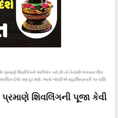
ી રાશિ પ્રમાણે શિવલિંગનો અભિષેક કરો છો તો તેનાથી ભગવાન શિવ
હો સંબંધિત દોષો પણ દૂર થશે. આવો જાણીએ મહાશિવરાત્રી પર રાશિ
પ્રમાણે શિવલિંગની પૂજા કેવી