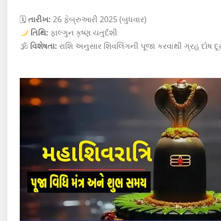
🗓
તારીખ:
26 ફેબ્રુઆરી 2025 (બુધવાર)
તિથિ:
ફાલ્ગુન કૃષ્ણ ચતુર્દશી
🕉
વિશેષતા:
રાશિ અનુસાર શિવલિંગની પૂજા કરવાથી ગ્રહ દોષ દૂર