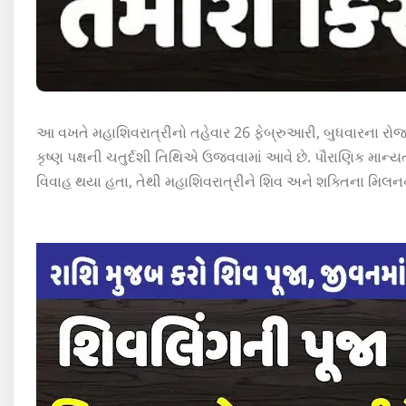
આ વખતે મહાશિવરાત્રીનો તહેવાર 26 ફેબ્રુઆરી, બુધવારના રોજ
કૃષ્ણ પક્ષની ચતુર્દશી તિથિએ ઉજવવામાં આવે છે. પૌરાણિક મા
વિવાહ થયા હતા, તેથી મહાશિવરાત્રીને શિવ અને શક્તિના મિલનન