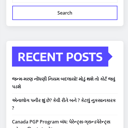
Search
RECENT POSTS
જન્મ-મરણ નોંધણી નિયમ બદલાયો! મોડું થશે તો કોર્ટ જવું
પડશે
એનાલોગ પનીર શું છે? કેવી રીતે બને ? કેટલું નુકસાનકારક
?
Canada PGP Program બંધ: પેરેન્ટ્સ-ગ્રાન્ડપેરેન્ટ્સ