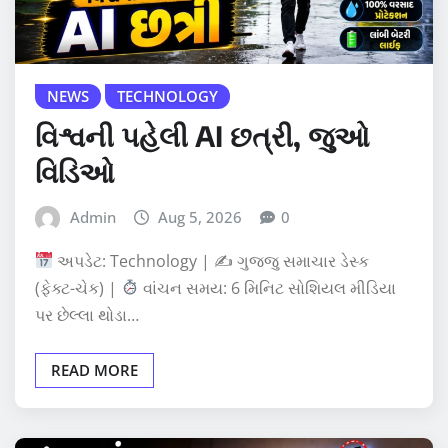
NEWS
TECHNOLOGY
વિશ્વની પહેલી AI છત્રી, જુઓ
વિડિઓ
Admin
Aug 5, 2026
0
અપડેટ: Technology | ✍
ગુજ્જુ સમાચાર ડેસ્ક
(ફેક્ટ-ચેક) |
વાંચન સમય: 6 મિનિટ સોશિયલ મીડિયા
પર છેલ્લા થોડા…
READ MORE