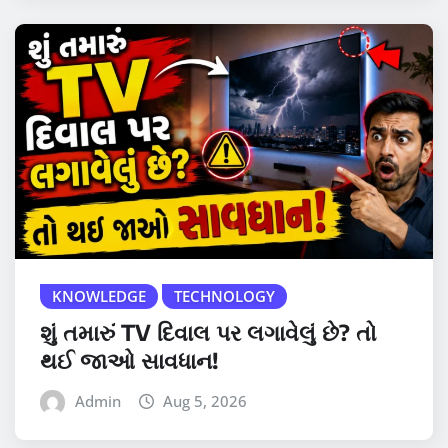
KNOWLEDGE
TECHNOLOGY
શું તમારું TV દિવાલ પર લગાવેલું છે? તો
થઈ જાઓ સાવધાન!
Admin
Aug 5, 2026