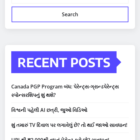
Search
RECENT POSTS
Canada PGP Program બંધ: પેરેન્ટ્સ-ગ્રાન્ડપેરેન્ટ્સ
સ્પોન્સરશિપનું શું થશે?
વિશ્વની પહેલી AI છત્રી, જુઓ વિડિઓ
શું તમારું TV દિવાલ પર લગાવેલું છે? તો થઈ જાઓ સાવધાન!
UPI થી ₹2,000થી વધુનું પેમેન્ટ કરો છો? સાવધાન!