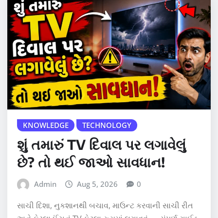
KNOWLEDGE
TECHNOLOGY
શું તમારું TV દિવાલ પર લગાવેલું
છે? તો થઈ જાઓ સાવધાન!
Admin
Aug 5, 2026
0
સાચી દિશા, નુકશાનથી બચાવ, માઉન્ટ કરવાની સાચી રીત