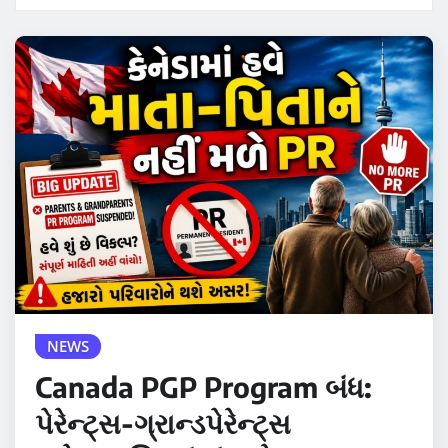
NEWS
Canada PGP Program બંધ:
પેરેન્ટ્સ-ગ્રાન્ડપેરેન્ટ્સ