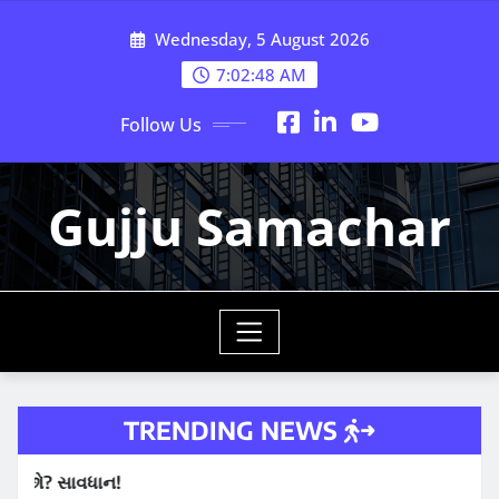
Skip
Wednesday, 5 August 2026
to
content
7:02:49 AM
Follow Us
Gujju Samachar
TRENDING NEWS
ાવધાન!