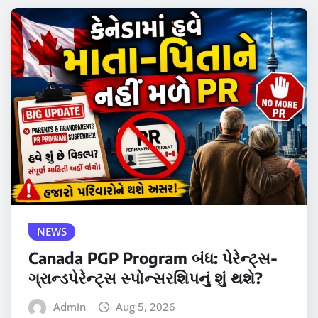
NEWS
Canada PGP Program બંધ: પેરેન્ટ્સ-
ગ્રાન્ડપેરેન્ટ્સ સ્પોન્સરશિપનું શું થશે?
Admin
Aug 5, 2026