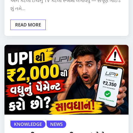
અને કેટલા ઈંચનું TV કેટલા રૂમમાં લગાવવું — સંપૂર્ણ ગાઈડ
શું તમે…
READ MORE
KNOWLEDGE
NEWS