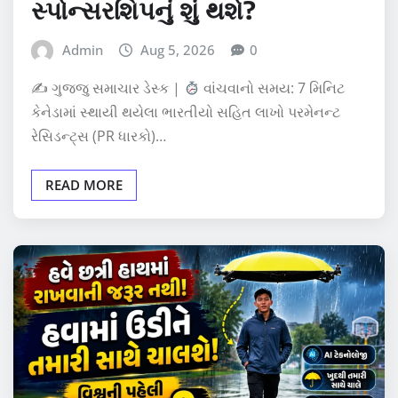
સ્પોન્સરશિપનું શું થશે?
Admin
Aug 5, 2026
0
✍
ગુજ્જુ સમાચાર ડેસ્ક |
વાંચવાનો સમય: 7 મિનિટ
કેનેડામાં સ્થાયી થયેલા ભારતીયો સહિત લાખો પરમેનન્ટ
રેસિડન્ટ્સ (PR ધારકો)…
READ MORE