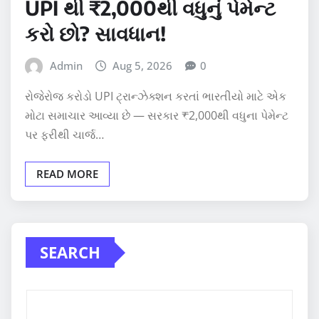
UPI થી ₹2,000થી વધુનું પેમેન્ટ
કરો છો? સાવધાન!
Admin
Aug 5, 2026
0
રોજેરોજ કરોડો UPI ટ્રાન્ઝેક્શન કરતાં ભારતીયો માટે એક
મોટા સમાચાર આવ્યા છે — સરકાર ₹2,000થી વધુના પેમેન્ટ
પર ફરીથી ચાર્જ…
READ MORE
SEARCH