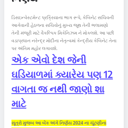
ડિસઇન્વેસ્ટમેન્ટ પ્રક્રિયાના ભાગ રૂપે, કેબિનેટ સચિવની
આગેવાની હેઠળના સચિવોનું મુખ્ય જૂથ તેની ભલામણો
તેની મંજૂરી માટે વૈકલ્પિક મિકેનિઝમ ને મોકલશે. આ પછી
વડાપ્રધાન નરેન્દ્ર મોદીના નેતૃત્વમાં કેન્દ્રીય કેબિનેટ તેના
પર અંતિમ મહોર લગાવશે.
એક એવો દેશ જેની
ઘડિયાળમાં ક્યારેય પણ 12
વાગતા જ નથી જાણો શા
માટે
સૂત્રો મુજબ આ બેંક
અંગે નિર્ણય
2024 ના ચૂંટણીના