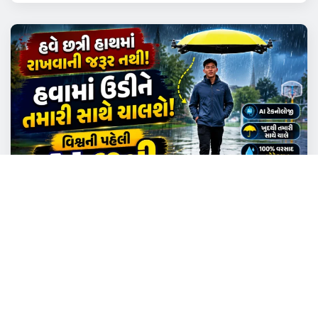
NEWS
TECHNOLOGY
વિશ્વની પહેલી AI છત્રી, જુઓ વિડિઓ
Admin
Aug 5, 2026