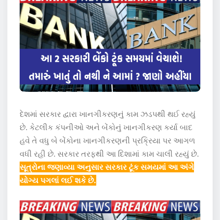
દેશમાં સરકાર દ્વારા ખાનગીકરણનું કામ ઝડપથી થઈ રહ્યું
છે. કેટલીક કંપનીઓ અને બેંકોનું ખાનગીકરણ કર્યા બાદ
હવે તે વધુ બે બેંકોના ખાનગીકરણની પ્રક્રિયા પર આગળ
વધી રહી છે. સરકાર તરફથી આ દિશામાં કામ ચાલી રહ્યું છે.
સૂત્રોના જણાવ્યા અનુસાર સરકાર ટૂંક સમયમાં આ અંગે
યોગ્ય પગલાં લઈ શકે છે.