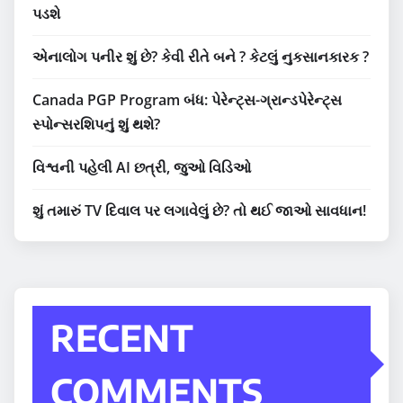
પડશે
એનાલોગ પનીર શું છે? કેવી રીતે બને ? કેટલું નુકસાનકારક ?
Canada PGP Program બંધ: પેરેન્ટ્સ-ગ્રાન્ડપેરેન્ટ્સ
સ્પોન્સરશિપનું શું થશે?
વિશ્વની પહેલી AI છત્રી, જુઓ વિડિઓ
શું તમારું TV દિવાલ પર લગાવેલું છે? તો થઈ જાઓ સાવધાન!
RECENT
COMMENTS