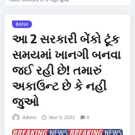
BANK
આ 2 સરકારી બેંકો ટૂંક
સમયમાં ખાનગી બનવા
જઈ રહી છે! તમારું
અકાઉન્ટ છે કે નહીં
જુઓ
Admin
Mar 5, 2022
0