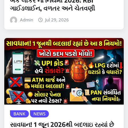
ગાઈડલાઈન, વળતર અને ચેતવણી
Admin
Jul 29, 2026
BANK
NEWS
સાવધાન! 1 જૂન 2026થી બદલાઇ રહ્યાં છે