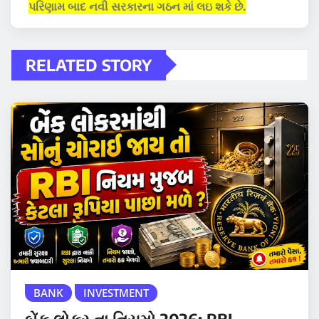
પરિણામ બાદ નવી સરકારના ગઠન માં લઇ શકે છે.
RELATED STORY
BANK
INVESTMENT
બેંક લોકર ના નિયમો 2026: RBI