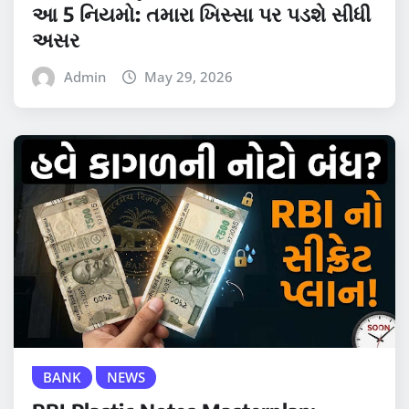
આ 5 નિયમો: તમારા ખિસ્સા પર પડશે સીધી
અસર
Admin
May 29, 2026
BANK
NEWS