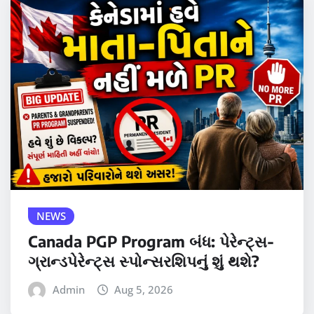
NEWS
Canada PGP Program બંધ: પેરેન્ટ્સ-
ગ્રાન્ડપેરેન્ટ્સ સ્પોન્સરશિપનું શું થશે?
Admin
Aug 5, 2026