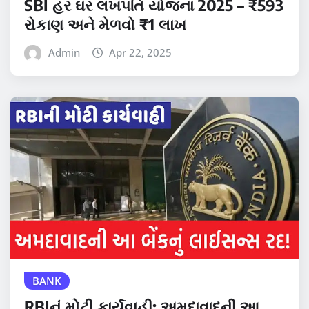
SBI હર ઘર લખપતિ યોજના 2025 – ₹593
રોકાણ અને મેળવો ₹1 લાખ
Admin
Apr 22, 2025
BANK
RBIનું મોટી કાર્યવાહી: અમદાવાદની આ