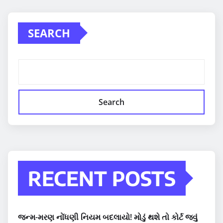
SEARCH
Search
RECENT POSTS
જન્મ-મરણ નોંધણી નિયમ બદલાયો! મોડું થશે તો કોર્ટ જવું