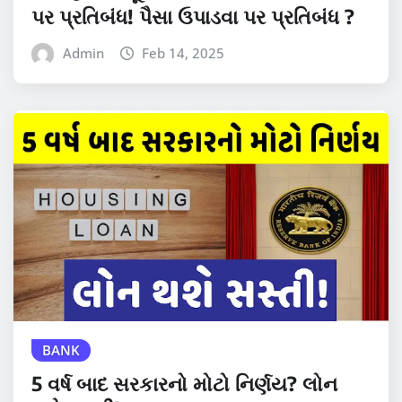
પર પ્રતિબંધ! પૈસા ઉપાડવા પર પ્રતિબંધ ?
Admin
Feb 14, 2025
BANK
5 વર્ષ બાદ સરકારનો મોટો નિર્ણય? લોન