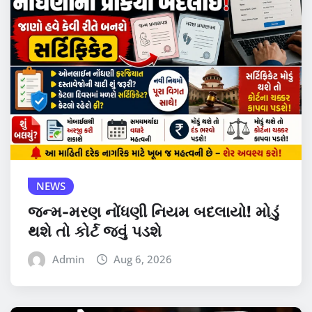
NEWS
જન્મ-મરણ નોંધણી નિયમ બદલાયો! મોડું
થશે તો કોર્ટ જવું પડશે
Admin
Aug 6, 2026