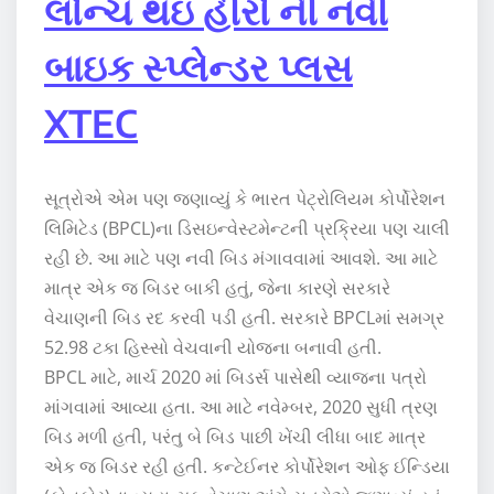
લોન્ચ થઇ હીરો ની નવી
બાઇક સ્પ્લેન્ડર પ્લસ
XTEC
સૂત્રોએ એમ પણ જણાવ્યું કે ભારત પેટ્રોલિયમ કોર્પોરેશન
લિમિટેડ (BPCL)ના ડિસઇન્વેસ્ટમેન્ટની પ્રક્રિયા પણ ચાલી
રહી છે. આ માટે પણ નવી બિડ મંગાવવામાં આવશે. આ માટે
માત્ર એક જ બિડર બાકી હતું, જેના કારણે સરકારે
વેચાણની બિડ રદ કરવી પડી હતી. સરકારે BPCLમાં સમગ્ર
52.98 ટકા હિસ્સો વેચવાની યોજના બનાવી હતી.
BPCL માટે, માર્ચ 2020 માં બિડર્સ પાસેથી વ્યાજના પત્રો
માંગવામાં આવ્યા હતા. આ માટે નવેમ્બર, 2020 સુધી ત્રણ
બિડ મળી હતી, પરંતુ બે બિડ પાછી ખેંચી લીધા બાદ માત્ર
એક જ બિડર રહી હતી. કન્ટેઈનર કોર્પોરેશન ઓફ ઈન્ડિયા