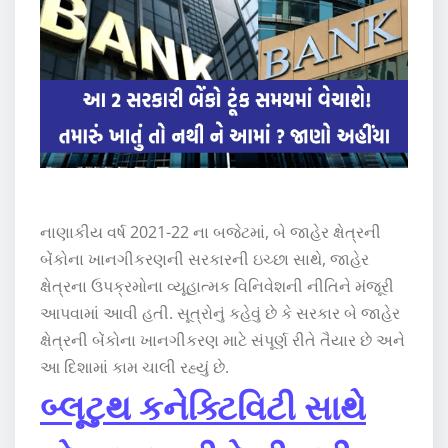
નાણાકીય વર્ષ 2021-22 ના બજેટમાં, બે જાહેર ક્ષેત્રની
બેંકોના ખાનગીકરણની સરકારની ઇચ્છા સાથે, જાહેર
ક્ષેત્રના ઉપક્રમોના વ્યૂહાત્મક વિનિવેશની નીતિને મંજૂરી
આપવામાં આવી હતી. સૂત્રોનું કહેવું છે કે સરકાર બે જાહેર
ક્ષેત્રની બેંકોના ખાનગીકરણ માટે સંપૂર્ણ રીતે તૈયાર છે અને
આ દિશામાં કામ ચાલી રહ્યું છે.
બ્લૂટુથ કનેક્ટિવિટી સાથે