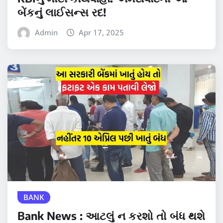
બેંકનું લાઈસન્સ રદ!
Admin
Apr 17, 2025
BANK
Bank News : આટલું ન કરશો તો બંધ થશે