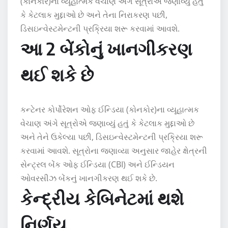
(કોનકોર)ના વ્યૂહાત્મક વેચાણ અંગે સૂત્રોએ જણાવ્યું હતું
કે કેટલાક મુદ્દાઓ છે અને તેના નિરાકરણ પછી,
ડિસઇન્વેસ્ટમેન્ટની પ્રક્રિયા શરૂ કરવામાં આવશે.
આ 2 બેંકોનું ખાનગીકરણ
થઈ શકે છે
કન્ટેનર કોર્પોરેશન ઓફ ઈન્ડિયા (કોનકોર)ના વ્યૂહાત્મક
વેચાણ અંગે સૂત્રોએ જણાવ્યું હતું કે કેટલાક મુદ્દાઓ છે
અને તેને ઉકેલ્યા પછી, ડિસઇન્વેસ્ટમેન્ટની પ્રક્રિયા શરૂ
કરવામાં આવશે. સૂત્રોના જણાવ્યા અનુસાર જાહેર ક્ષેત્રની
સેન્ટ્રલ બેંક ઓફ ઈન્ડિયા (CBI) અને ઈન્ડિયન
ઓવરસીઝ બેંકનું ખાનગીકરણ થઈ શકે છે.
કેન્દ્રીય કેબિનેટમાં થશે
નિર્ણય