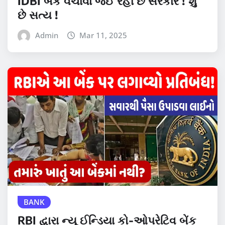
IDBI બેંક વેચાવા જઈ રહી છે સરકાર ! શું
છે સત્ય !
Admin
Mar 11, 2025
BANK
RBI દ્વારા ન્યૂ ઈન્ડિયા કો-ઓપરેટિવ બેંક