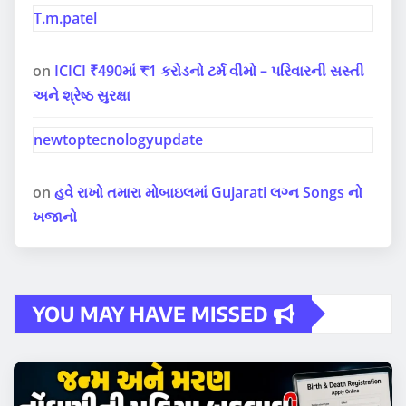
T.m.patel
on
ICICI ₹490માં ₹1 કરોડનો ટર્મ વીમો – પરિવારની સસ્તી
અને શ્રેષ્ઠ સુરક્ષા
newtoptecnologyupdate
on
હવે રાખો તમારા મોબાઇલમાં Gujarati લગ્ન Songs નો
ખજાનો
YOU MAY HAVE MISSED