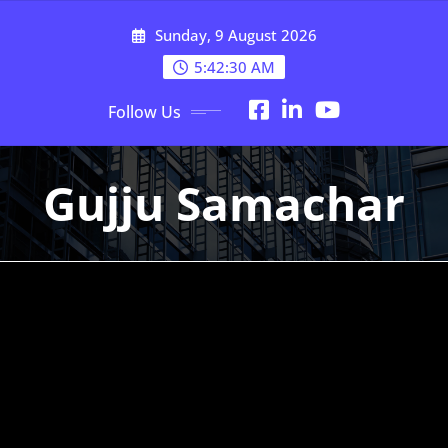
Skip
Sunday, 9 August 2026
to
content
5:42:32 AM
Follow Us
Gujju Samachar