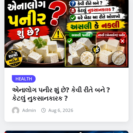
HEALTH
એનાલોગ પનીર શું છે? કેવી રીતે બને ?
કેટલું નુકસાનકારક ?
Admin
Aug 6, 2026