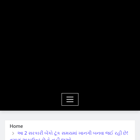
Home
આ 2 સરકારી બેંકો ટૂંક સમયમાં ખાનગી બનવા જઈ રહી છે!
તમારું અકાઉન્ટ છે કે નહીં જુઓ