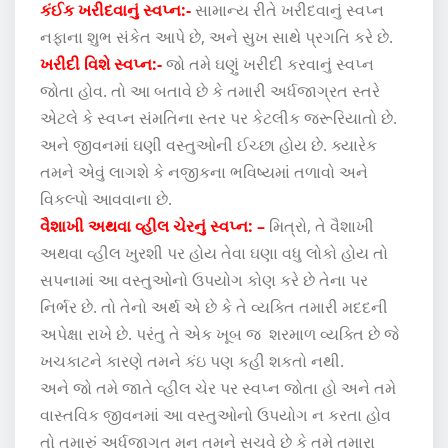
કંઈક ખરીદવાનું સ્વપ્ન:-
સામાન્ય રીતે ખરીદવાનું સ્વપ્ન
નફાના શુભ સંકેત આપે છે, અને સુખ સાથે પ્રગતિ કરે છે.
ખરીદી વિશે સ્વપ્ન:-
જો તમે ઘણું ખરીદી કરવાનું સ્વપ્ન
જોતા હોવ. તો આ બતાવે છે કે તમારી અર્ધજાગ્રત સ્તરે
એટલે કે સ્વપ્ન સંમતિના સ્તર પર કેટલીક જરૂરિયાતો છે.
અને જીવનમાં ઘણી વસ્તુઓની ઈચ્છા હોય છે. ક્યારેક
તમને એવું લાગશે કે નજીકના ભવિષ્યમાં તળાવો અને
વિકલ્પો આવવાના છે.
વૈશાખી અથવા વ્હીલ ચેરનું સ્વપ્ન: –
મિત્રો, તે વૈશાખી
અથવા વ્હીલ ખુરશી પર હોય તેવા ઘણા વધુ લોકો હોય તો
સપનામાં આ વસ્તુઓનો ઉપયોગ કોણ કરે છે તેના પર
નિર્ભર છે. તો તેનો અર્થ એ છે કે તે વ્યક્તિ તમારી મદદની
અપેક્ષા રાખે છે. પરંતુ તે એક ખૂબ જ શરમાળ વ્યક્તિ છે જે
ખચકાટને કારણે તમને કંઇ પણ કહી શકતો નથી.
અને જો તમે જાતે વ્હીલ ચેર પર સ્વપ્ન જોતા હો અને તમે
વાસ્તવિક જીવનમાં આ વસ્તુઓનો ઉપયોગ ન કરતા હોવ
તો તમારું અર્ધજાગૃત મન તમને સૂચવે છે કે તમે તમારા