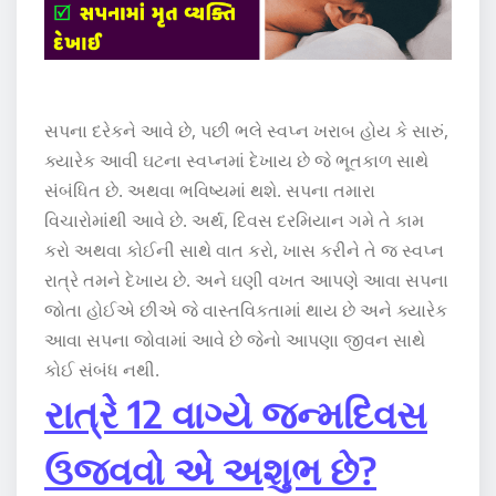
સપના દરેકને આવે છે, પછી ભલે સ્વપ્ન ખરાબ હોય કે સારું,
ક્યારેક આવી ઘટના સ્વપ્નમાં દેખાય છે જે ભૂતકાળ સાથે
સંબંધિત છે. અથવા ભવિષ્યમાં થશે. સપના તમારા
વિચારોમાંથી આવે છે. અર્થ, દિવસ દરમિયાન ગમે તે કામ
કરો અથવા કોઈની સાથે વાત કરો, ખાસ કરીને તે જ સ્વપ્ન
રાત્રે તમને દેખાય છે. અને ઘણી વખત આપણે આવા સપના
જોતા હોઈએ છીએ જે વાસ્તવિકતામાં થાય છે અને ક્યારેક
આવા સપના જોવામાં આવે છે જેનો આપણા જીવન સાથે
કોઈ સંબંધ નથી.
રાત્રે 12 વાગ્યે જન્મદિવસ
ઉજવવો એ અશુભ છે?