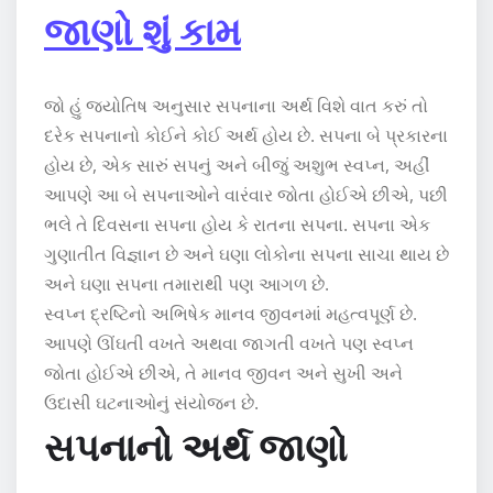
જાણો શું કામ
જો હું જ્યોતિષ અનુસાર સપનાના અર્થ વિશે વાત કરું તો
દરેક સપનાનો કોઈને કોઈ અર્થ હોય છે. સપના બે પ્રકારના
હોય છે, એક સારું સપનું અને બીજું અશુભ સ્વપ્ન, અહીં
આપણે આ બે સપનાઓને વારંવાર જોતા હોઈએ છીએ, પછી
ભલે તે દિવસના સપના હોય કે રાતના સપના. સપના એક
ગુણાતીત વિજ્ઞાન છે અને ઘણા લોકોના સપના સાચા થાય છે
અને ઘણા સપના તમારાથી પણ આગળ છે.
સ્વપ્ન દ્રષ્ટિનો અભિષેક માનવ જીવનમાં મહત્વપૂર્ણ છે.
આપણે ઊંઘતી વખતે અથવા જાગતી વખતે પણ સ્વપ્ન
જોતા હોઈએ છીએ, તે માનવ જીવન અને સુખી અને
ઉદાસી ઘટનાઓનું સંયોજન છે.
સપનાનો અર્થ જાણો