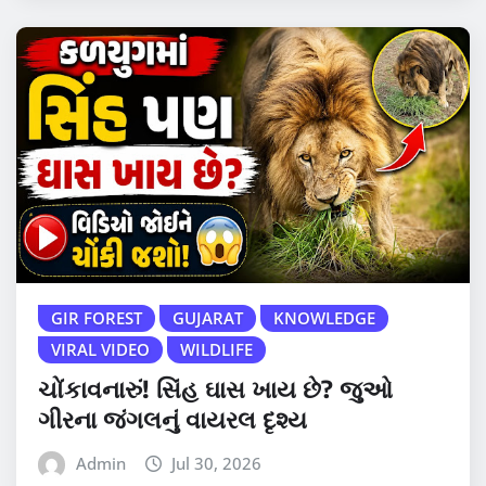
GIR FOREST
GUJARAT
KNOWLEDGE
VIRAL VIDEO
WILDLIFE
ચોંકાવનારું! સિંહ ઘાસ ખાય છે? જુઓ
ગીરના જંગલનું વાયરલ દૃશ્ય
Admin
Jul 30, 2026