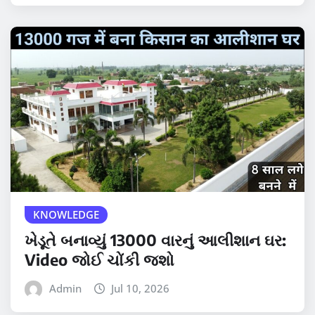
KNOWLEDGE
ખેડૂતે બનાવ્યું 13000 વારનું આલીશાન ઘર:
Video જોઈ ચોંકી જશો
Admin
Jul 10, 2026