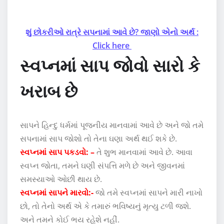
શું છોકરીઓ રાત્રે સપનામાં આવે છે? જાણો એનો અર્થ :
Click here
સ્વપ્નમાં સાપ જોવો સારો કે
ખરાબ છે
સાપને હિન્દુ ધર્મમાં પૂજનીય માનવામાં આવે છે અને જો તમે
સપનામાં સાપ જોશો તો તેના ઘણા અર્થ થઈ શકે છે.
સ્વપ્નમાં સાપ પકડવો: –
તે શુભ માનવામાં આવે છે. આવા
સ્વપ્ન જોતા, તમને ઘણી સંપત્તિ મળે છે અને જીવનમાં
સમસ્યાઓ ઓછી થાય છે.
સ્વપ્નમાં સાપને મારવો:-
જો તમે સ્વપ્નમાં સાપને મારી નાખો
છો, તો તેનો અર્થ એ કે તમારું ભવિષ્યનું મૃત્યુ ટળી જશે.
અને તમને કોઈ ભય રહેશે નહીં.