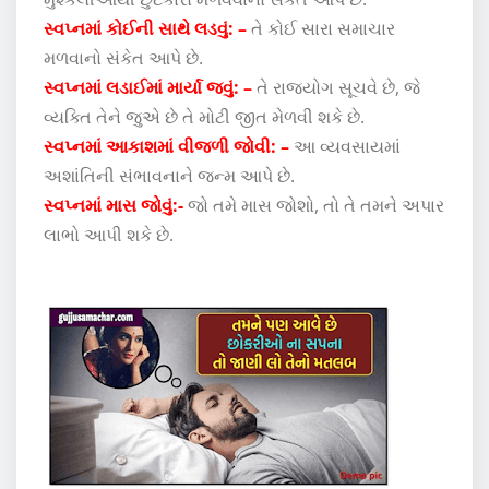
સ્વપ્નમાં કોઈની સાથે લડવું: –
તે કોઈ સારા સમાચાર
મળવાનો સંકેત આપે છે.
સ્વપ્નમાં લડાઈમાં માર્યા જવું: –
તે રાજયોગ સૂચવે છે, જે
વ્યક્તિ તેને જુએ છે તે મોટી જીત મેળવી શકે છે.
સ્વપ્નમાં આકાશમાં વીજળી જોવી: –
આ વ્યવસાયમાં
અશાંતિની સંભાવનાને જન્મ આપે છે.
સ્વપ્નમાં માસ જોવું:-
જો તમે માસ જોશો, તો તે તમને અપાર
લાભો આપી શકે છે.