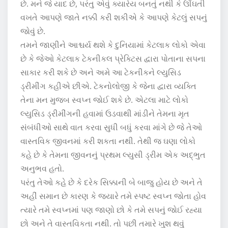
છે. મને જે યાદ છે, પરંતુ એવું ક્યારેય બનતું નથી કે ઊંઘતી
વખતે આપણે જાતે નક્કી કરી શકીએ કે આપણે કેટલું સપનું
જોવું છે.
તમને જાણીને આશ્ચર્ય થશે કે દુનિયામાં કેટલાક લોકો એવા
છે કે જેઓ કેટલાક ટેકનીકલ પ્રેક્ટિસ દ્વારા પોતાના સપના
સાકાર કરી શકે છે અને અમે આ ટેકનીકને લ્યુસિડ
ડ્રીમીંગ કહીએ છીએ. ટેકનોલોજી કે જેના દ્વારા વ્યક્તિ
તેના મન મુજબ સ્વપ્ન જોઈ શકે છે. એટલા માટે લોકો
લ્યુસિડ ડ્રીમીંગની હવામાં ઉડવાથી માંડીને તેમના મૃત
સંબંધીઓ સાથે વાત કરવા સુધી બધું કરવા માંગે છે જે તેઓ
વાસ્તવિક જીવનમાં કરી શકતા નથી. તેથી જ ઘણા લોકો
કહે છે કે તેમના જીવનનું પ્રથમ લ્યુસી ડ્રીમ એક અદ્ભુત
અનુભવ હતો.
પરંતુ તેઓ કહે છે કે દરેક સિક્કાની બે બાજુ હોય છે અને તે
અહીં સમાન છે કારણ કે જ્યારે તમે સ્પષ્ટ સ્વપ્ન જોતા હોવ
ત્યારે તમે સ્વપ્નમાં પણ જાણો છો કે તમે સપનું જોઈ રહ્યા
છો અને તે વાસ્તવિકતા નથી. તો પછી તમારે ખુશ થવું