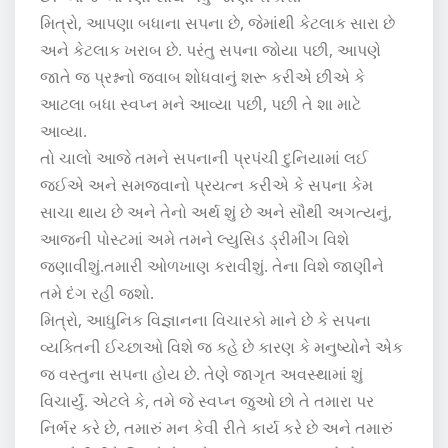
મિત્રો, આપણા બધાના સપના છે, જેમાંથી કેટલાક સારા છે
અને કેટલાક ખરાબ છે. પરંતુ સપના જોયા પછી, આપણે
જાતે જ પ્રશ્નનો જવાબ શોધવાનું શરૂ કરીએ છીએ કે
આટલા બધા સ્વપ્ન મને આવ્યા પછી, પછી તે શા માટે
આવ્યા.
તો ચાલો આજે તમને સપનાની પ્રપંચી દુનિયામાં લઈ
જઈએ અને સમજવાનો પ્રયત્ન કરીએ કે સપના કેમ
સાચા થાય છે અને તેનો અર્થ શું છે અને સૌથી અગત્યનું,
આજની પોસ્ટમાં અમે તમને લ્યુસિડ ડ્રીમીંગ વિશે
જણાવીશું.તમારી ઓળખાણ કરાવીશું. તેના વિશે જાણીને
તમે દંગ રહી જશો.
મિત્રો, આધુનિક વિજ્ઞાનના વિચારકો માને છે કે સપના
વ્યક્તિની ઈચ્છાઓ વિશે જ કહે છે કારણ કે મનુષ્યોને એક
જ વસ્તુના સપના હોય છે. તેણે જાગૃત અવસ્થામાં શું
વિચાર્યું. એટલે કે, તમે જે સ્વપ્ન જુઓ છો તે તમારા પર
નિર્ભર કરે છે, તમારું મન કેવી રીતે કાર્ય કરે છે અને તમારું