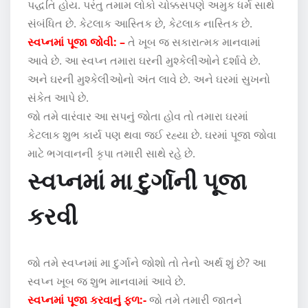
પદ્ધતિ હોય. પરંતુ તમામ લોકો ચોક્કસપણે અમુક ધર્મ સાથે
સંબંધિત છે. કેટલાક આસ્તિક છે, કેટલાક નાસ્તિક છે.
સ્વપ્નમાં પૂજા જોવી: –
તે ખૂબ જ સકારાત્મક માનવામાં
આવે છે. આ સ્વપ્ન તમારા ઘરની મુશ્કેલીઓને દર્શાવે છે.
અને ઘરની મુશ્કેલીઓનો અંત લાવે છે. અને ઘરમાં સુખનો
સંકેત આપે છે.
જો તમે વારંવાર આ સપનું જોતા હોવ તો તમારા ઘરમાં
કેટલાક શુભ કાર્ય પણ થવા જઈ રહ્યા છે. ઘરમાં પૂજા જોવા
માટે ભગવાનની કૃપા તમારી સાથે રહે છે.
સ્વપ્નમાં મા દુર્ગાની પૂજા
કરવી
જો તમે સ્વપ્નમાં મા દુર્ગાને જોશો તો તેનો અર્થ શું છે? આ
સ્વપ્ન ખૂબ જ શુભ માનવામાં આવે છે.
સ્વપ્નમાં પૂજા કરવાનું ફળ:-
જો તમે તમારી જાતને