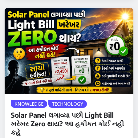
KNOWLEDGE
TECHNOLOGY
Solar Panel લગાવ્યા પછી Light Bill
ખરેખર Zero થાય? આ હકીકત કોઈ નહીં
કહે