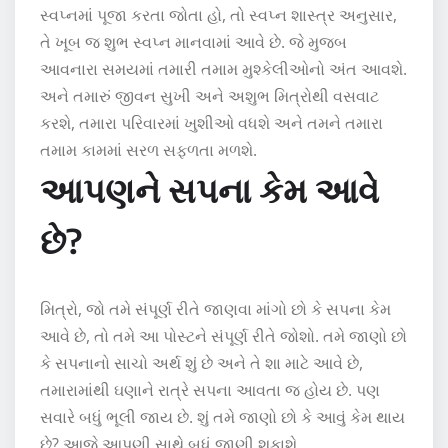
સ્વપ્નમાં પૂજા કરતા જોતા હો, તો સ્વપ્ન શાસ્ત્ર અનુસાર,
તે ખૂબ જ શુભ સ્વપ્ન માનવામાં આવે છે. જે મુજબ
આવનારા સમયમાં તમારી તમામ મુશ્કેલીઓનો અંત આવશે.
અને તમારું જીવન સુખી અને અશુભ મિત્રોથી વસવાટ
કરશે, તમારા પરિવારમાં ખુશીઓ વધશે અને તમને તમારા
તમામ કામમાં સરળ સફળતા મળશે.
આપણને સપના કેમ આવે
છે?
મિત્રો, જો તમે સંપૂર્ણ રીતે જાણવા માંગો છો કે સપના કેમ
આવે છે, તો તમે આ પોસ્ટને સંપૂર્ણ રીતે જોશો. તમે જાણો છો
કે સપનાનો સાચો અર્થ શું છે અને તે શા માટે આવે છે,
તમારામાંથી ઘણાને રાત્રે સપના આવતા જ હોય છે. પણ
સવારે બધું ભૂલી જાય છે. શું તમે જાણો છો કે આવું કેમ થાય
છે? આજે આપણી સાથે બધું જાણી શકાશે.