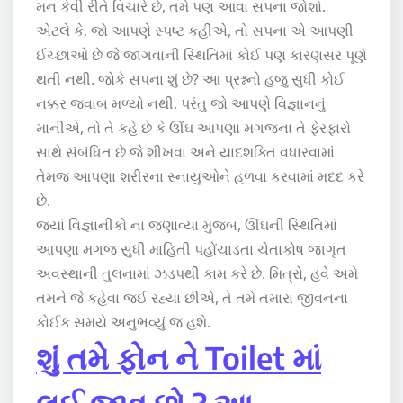
મન કેવી રીતે વિચારે છે, તમે પણ આવા સપના જોશો.
એટલે કે, જો આપણે સ્પષ્ટ કહીએ, તો સપના એ આપણી
ઈચ્છાઓ છે જે જાગવાની સ્થિતિમાં કોઈ પણ કારણસર પૂર્ણ
થતી નથી. જોકે સપના શું છે? આ પ્રશ્નનો હજુ સુધી કોઈ
નક્કર જવાબ મળ્યો નથી. પરંતુ જો આપણે વિજ્ઞાનનું
માનીએ, તો તે કહે છે કે ઊંઘ આપણા મગજના તે ફેરફારો
સાથે સંબંધિત છે જે શીખવા અને યાદશક્તિ વધારવામાં
તેમજ આપણા શરીરના સ્નાયુઓને હળવા કરવામાં મદદ કરે
છે.
જ્યાં વિજ્ઞાનીકો ના જણાવ્યા મુજબ, ઊંઘની સ્થિતિમાં
આપણા મગજ સુધી માહિતી પહોંચાડતા ચેતાકોષ જાગૃત
અવસ્થાની તુલનામાં ઝડપથી કામ કરે છે. મિત્રો, હવે અમે
તમને જે કહેવા જઈ રહ્યા છીએ, તે તમે તમારા જીવનના
કોઈક સમયે અનુભવ્યું જ હશે.
શું તમે ફોન ને Toilet માં
લઈ જાવ છો ? આ