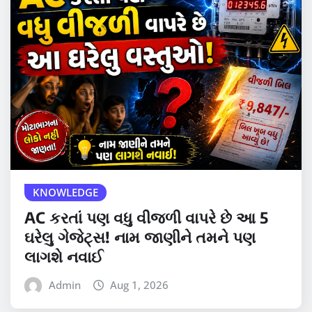
KNOWLEDGE
AC કરતાં પણ વધુ વીજળી વાપરે છે આ 5
ઘરેલુ ગેજેટ્સ! નામ જાણીને તમને પણ
લાગશે નવાઈ
Admin
Aug 1, 2026