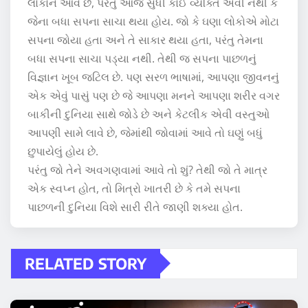
લોકોને આવે છે, પરંતુ આજ સુધી કોઈ વ્યક્તિ એવી નથી કે
જેના બધા સપના સાચા થયા હોય. જો કે ઘણા લોકોએ મોટા
સપના જોયા હતા અને તે સાકાર થયા હતા, પરંતુ તેમના
બધા સપના સાચા પડ્યા નથી. તેથી જ સપના પાછળનું
વિજ્ઞાન ખૂબ જટિલ છે. પણ સરળ ભાષામાં, આપણા જીવનનું
એક એવું પાસું પણ છે જે આપણા મનને આપણા શરીર વગર
બાકીની દુનિયા સાથે જોડે છે અને કેટલીક એવી વસ્તુઓ
આપણી સામે લાવે છે, જેમાંથી જોવામાં આવે તો ઘણું બધું
છુપાયેલું હોય છે.
પરંતુ જો તેને અવગણવામાં આવે તો શું? તેથી જો તે માત્ર
એક સ્વપ્ન હોત, તો મિત્રો ખાતરી છે કે તમે સપના
પાછળની દુનિયા વિશે સારી રીતે જાણી શક્યા હોત.
RELATED STORY