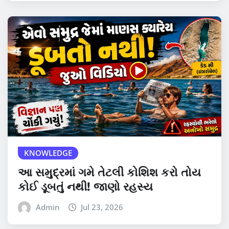
KNOWLEDGE
આ સમુદ્રમાં ગમે તેટલી કોશિશ કરો તોય
કોઈ ડૂબતું નથી! જાણો રહસ્ય
Admin
Jul 23, 2026