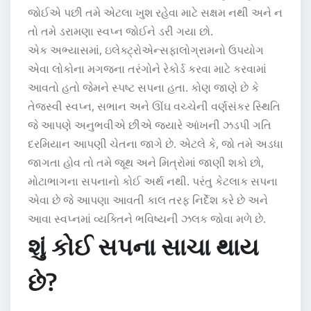
જોઈએ પછી તમે એટલા ખુશ રહેવા માટે સક્ષમ નથી અને ન
તો તમે ડરામણા સ્વપ્ન જોઈને ડરી ગયા છો.
એક અભ્યાસમાં, ઇલેક્ટ્રોએન્સફાલોગ્રામનો ઉપયોગ
એવા લોકોના મગજના તરંગોને રેકોર્ડ કરવા માટે કરવામાં
આવતો હતો જેમને સ્પષ્ટ સપના હતા. કોણ જાણે છે કે
તેજસ્વી સ્વપ્ન, સભાન અને ઊંઘ વચ્ચેની વર્ણસંકર સ્થિતિ
જે આપણે અનુભવીએ છીએ જ્યારે આંખની ઝડપી ગતિ
દરમિયાન આપણી ચેતના જાગે છે. એટલે કે, જો તમે અડધા
જાગતા હોવ તો તમે જૂથ અને મિત્રોમાં જાણી શકો છો,
મોટાભાગના સપનાનો કોઈ અર્થ નથી. પરંતુ કેટલાક સપના
એવા છે જે આપણા આવતી કાલ તરફ નિર્દેશ કરે છે અને
આવા સ્વપ્નમાં વ્યક્તિને ભવિષ્યની ઝલક જોવા મળે છે.
શું કોઈ સપના સાચા થાય
છે?