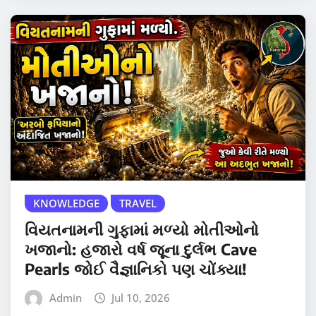
KNOWLEDGE
TRAVEL
વિયતનામની ગુફામાં મળ્યો મોતીઓનો
ખજાનો: હજારો વર્ષ જૂના દુર્લભ Cave
Pearls જોઈ વૈજ્ઞાનિકો પણ ચોંક્યા!
Admin
Jul 10, 2026