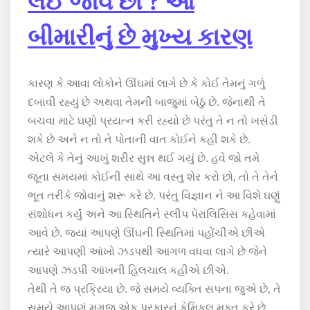
બીમારીનું છે મુખ્ય કારણ
કારણ કે આવા લોકોને ઊંઘમાં લાગે છે કે કોઈ તેમનું ગળું
દબાવી રહ્યું છે અથવા તેમની બાજુમાં બેઠું છે. જેનાથી તે
બચવા માટે ઘણો પ્રયત્ન કરી રહ્યો છે પરંતુ તે ન તો ખસેડી
શકે છે અને ન તો તે પોતાની વાત કોઈને કહી શકે છે.
એટલે કે તેનું આખું શરીર સુન્ન થઈ ગયું છે. હવે જો તમે
જૂના સમયમાં કોઈની સાથે આ વસ્તુ શેર કરો છો, તો તે તેને
ભૂત તરીકે જોવાનું શરૂ કરે છે. પરંતુ વિજ્ઞાન ને આ વિશે ઘણું
સંશોધન કર્યું અને આ સ્થિતિને સ્લીપ પેરાલિસિસ કહેવામાં
આવે છે. જ્યાં આપણે ઊંઘની સ્થિતિમાં પહોંચીએ છીએ
ત્યારે આપણી આંખો ઝડપથી આગળ વધવા લાગે છે જેને
આપણે ઝડપી આંખની હિલચાલ કહીએ છીએ.
તેથી તે જ પ્રક્રિયા છે. જે સમયે વ્યક્તિ સપના જુએ છે, તે
સમયે આપણું મગજ એક પ્રકારનું કેમિકલ મુક્ત કરે છે.