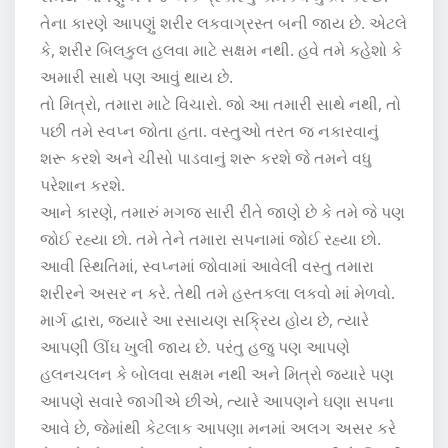
તેના કારણે આપણું શરીર લકવાગ્રસ્ત બની જાય છે. એટલે
કે, શરીર બિલકુલ હલવા માટે સક્ષમ નથી. હવે તમે કહેશો કે
અમારી સાથે પણ આવું થાય છે.
તો મિત્રો, તમારા માટે વિચારો. જો આ તમારી સાથે નથી, તો
પછી તમે સ્વપ્ન જોતા હતા. વસ્તુઓ તરત જ નકારવાનું
શરૂ કરશે અને ચીસો પાડવાનું શરૂ કરશે જે તમને વધુ
પરેશાન કરશે.
આને કારણે, તમારું મગજ સારી રીતે જાણે છે કે તમે જે પણ
જોઈ રહ્યા છો. તમે તેને તમારા સપનામાં જોઈ રહ્યા છો.
આવી સ્થિતિમાં, સ્વપ્નમાં જોવામાં આવેલી વસ્તુ તમારા
શરીરને અસર ન કરે. તેથી તમે હસ્તકલા લકવો માં મેળવો.
માર્ગ દ્વારા, જ્યારે આ રસાયણ સક્રિય હોય છે, ત્યારે
આપણી ઊંઘ ખુલી જાય છે. પરંતુ હજુ પણ આપણે
હલનચલન કે બોલવા સક્ષમ નથી અને મિત્રો જ્યારે પણ
આપણે સવારે જાગીએ છીએ, ત્યારે આપણને ઘણા સપના
આવે છે, જેમાંથી કેટલાક આપણા મનમાં અલગ અસર કરે