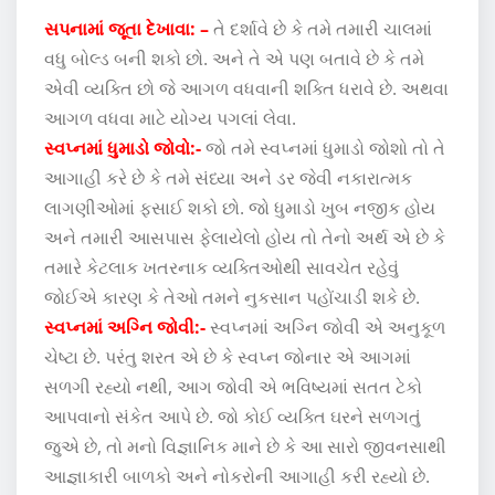
સપનામાં જૂતા દેખાવા: –
તે દર્શાવે છે કે તમે તમારી ચાલમાં
વધુ બોલ્ડ બની શકો છો. અને તે એ પણ બતાવે છે કે તમે
એવી વ્યક્તિ છો જે આગળ વધવાની શક્તિ ધરાવે છે. અથવા
આગળ વધવા માટે યોગ્ય પગલાં લેવા.
સ્વપ્નમાં ધુમાડો જોવો:-
જો તમે સ્વપ્નમાં ધુમાડો જોશો તો તે
આગાહી કરે છે કે તમે સંધ્યા અને ડર જેવી નકારાત્મક
લાગણીઓમાં ફસાઈ શકો છો. જો ધુમાડો ખુબ નજીક હોય
અને તમારી આસપાસ ફેલાયેલો હોય તો તેનો અર્થ એ છે કે
તમારે કેટલાક ખતરનાક વ્યક્તિઓથી સાવચેત રહેવું
જોઈએ કારણ કે તેઓ તમને નુકસાન પહોંચાડી શકે છે.
સ્વપ્નમાં અગ્નિ જોવી:-
સ્વપ્નમાં અગ્નિ જોવી એ અનુકૂળ
ચેષ્ટા છે. પરંતુ શરત એ છે કે સ્વપ્ન જોનાર એ આગમાં
સળગી રહ્યો નથી, આગ જોવી એ ભવિષ્યમાં સતત ટેકો
આપવાનો સંકેત આપે છે. જો કોઈ વ્યક્તિ ઘરને સળગતું
જુએ છે, તો મનો વિજ્ઞાનિક માને છે કે આ સારો જીવનસાથી
આજ્ઞાકારી બાળકો અને નોકરોની આગાહી કરી રહ્યો છે.