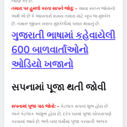
જાણ કરે છે.
તમારા પર હુમલો કરતા સાપને જોવું: –
આવા સ્વપ્ન જોવાનો
અર્થ એ છે કે આવનારો સમય તમારા માટે ખૂબ જ મુશ્કેલ
છે. તમારું જીવન ખરાબ મુશ્કેલીમાં પસાર થવાનું છે.
ગુજરાતી ભાષામાં કહેવાયેલી
600 બાળવાર્તાઓનો
ઓડિયો ખજાનો
સપનામાં પૂજા થતી જોવી
સપનામાં પૂજા પાઠ જોવો: –
કેટલાક સપના શુભ હોય છે
અને કેટલાક અશુભ હોય છે, દરેક ઘરમાં પૂજા ચોક્કસપણે
કરવામાં આવે છે. ભલે બધા ધર્મોમાં પૂજા કરવાની અલગ