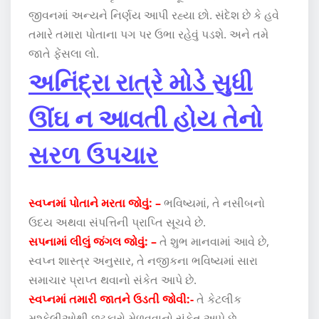
જીવનમાં અન્યને નિર્ણય આપી રહ્યા છો. સંદેશ છે કે હવે
તમારે તમારા પોતાના પગ પર ઉભા રહેવું પડશે. અને તમે
જાતે ફેંસલા લો.
અનિંદ્રા રાત્રે મોડે સુધી
ઊંઘ ન આવતી હોય તેનો
સરળ ઉપચાર
સ્વપ્નમાં પોતાને મરતા જોવું: –
ભવિષ્યમાં, તે નસીબનો
ઉદય અથવા સંપત્તિની પ્રાપ્તિ સૂચવે છે.
સપનામાં લીલું જંગલ જોવું: –
તે શુભ માનવામાં આવે છે,
સ્વપ્ન શાસ્ત્ર અનુસાર, તે નજીકના ભવિષ્યમાં સારા
સમાચાર પ્રાપ્ત થવાનો સંકેત આપે છે.
સ્વપ્નમાં તમારી જાતને ઉડતી જોવી:-
તે કેટલીક
મુશ્કેલીઓથી છુટકારો મેળવવાનો સંકેત આપે છે.