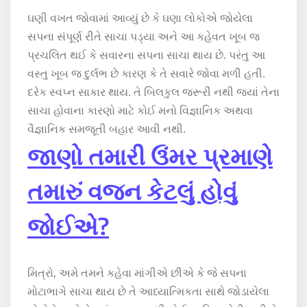
ઘણી વખત જોવામાં આવ્યું છે કે ઘણા લોકોએ જોયેલા
સપના સંપૂર્ણ રીતે સાચા પડ્યા અને આ કહેવત ખૂબ જ
પ્રચલિત થઈ કે સવારના સપના સાચા થાય છે. પરંતુ આ
વસ્તુ ખૂબ જ દુર્લભ છે કારણ કે તે સવારે જોવા મળી હતી.
દરેક સ્વપ્ન સાકાર થાય. તે બિલકુલ જરૂરી નથી જ્યાં તેના
સાચા હોવાના કારણો માટે કોઈ મનો વિજ્ઞાનિક અથવા
વૈજ્ઞાનિક સમજૂતી બહાર આવી નથી.
જાણો તમારી ઉંમર પ્રમાણે
તમારું વજન કેટલું હોવું
જોઈએ?
મિત્રો, અમે તમને કહેવા માંગીએ છીએ કે જે સપના
મોટાભાગે સાચા થાય છે તે આધ્યાત્મિકતા સાથે જોડાયેલા