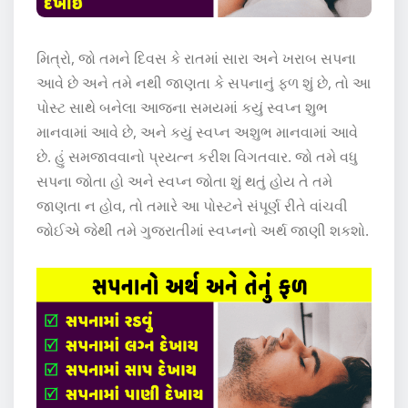
મિત્રો, જો તમને દિવસ કે રાતમાં સારા અને ખરાબ સપના
આવે છે અને તમે નથી જાણતા કે સપનાનું ફળ શું છે, તો આ
પોસ્ટ સાથે બનેલા આજના સમયમાં કયું સ્વપ્ન શુભ
માનવામાં આવે છે, અને કયું સ્વપ્ન અશુભ માનવામાં આવે
છે. હું સમજાવવાનો પ્રયત્ન કરીશ વિગતવાર. જો તમે વધુ
સપના જોતા હો અને સ્વપ્ન જોતા શું થતું હોય તે તમે
જાણતા ન હોવ, તો તમારે આ પોસ્ટને સંપૂર્ણ રીતે વાંચવી
જોઈએ જેથી તમે ગુજરાતીમાં સ્વપ્નનો અર્થ જાણી શકશો.