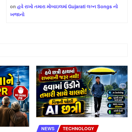
on
હવે રાખો તમારા મોબાઇલમાં Gujarati લગ્ન Songs નો
ખજાનો
NEWS
TECHNOLOGY