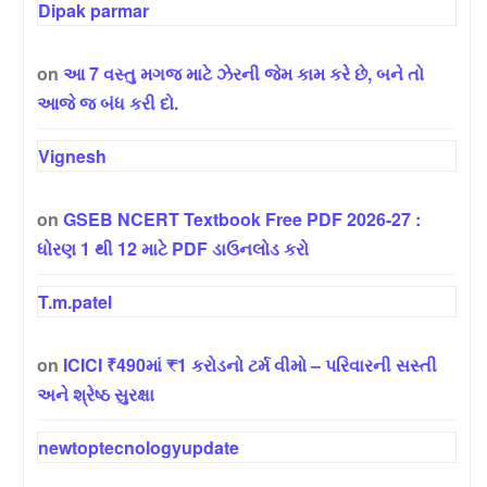
Dipak parmar
on
આ 7 વસ્તુ મગજ માટે ઝેરની જેમ કામ કરે છે, બને તો
આજે જ બંધ કરી દો.
Vignesh
on
GSEB NCERT Textbook Free PDF 2026-27 :
ધોરણ 1 થી 12 માટે PDF ડાઉનલોડ કરો
T.m.patel
on
ICICI ₹490માં ₹1 કરોડનો ટર્મ વીમો – પરિવારની સસ્તી
અને શ્રેષ્ઠ સુરક્ષા
newtoptecnologyupdate