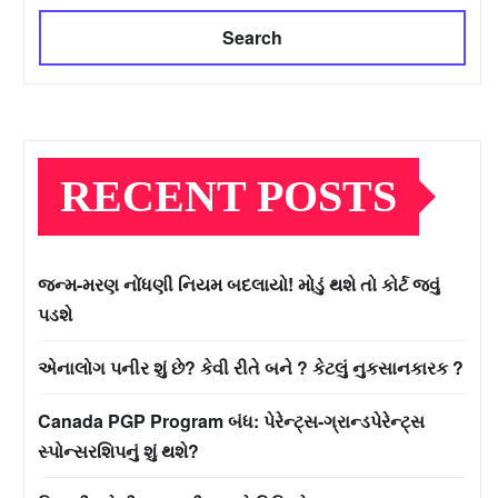
Search
RECENT POSTS
જન્મ-મરણ નોંધણી નિયમ બદલાયો! મોડું થશે તો કોર્ટ જવું
પડશે
એનાલોગ પનીર શું છે? કેવી રીતે બને ? કેટલું નુકસાનકારક ?
Canada PGP Program બંધ: પેરેન્ટ્સ-ગ્રાન્ડપેરેન્ટ્સ
સ્પોન્સરશિપનું શું થશે?