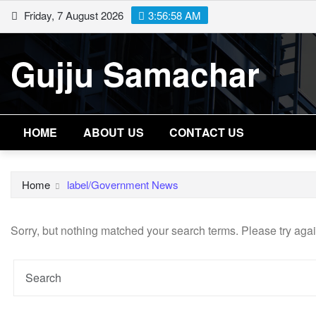
Skip
Friday, 7 August 2026
3:56:58 AM
to
content
Gujju Samachar
HOME
ABOUT US
CONTACT US
Home
label/Government News
Sorry, but nothing matched your search terms. Please try aga