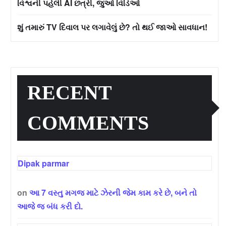
વિશ્વની પહેલી AI છત્રી, જુઓ વિડિઓ
શું તમારું TV દિવાલ પર લગાવેલું છે? તો થઈ જાઓ સાવધાન!
RECENT
COMMENTS
Dipak parmar
on
આ 7 વસ્તુ મગજ માટે ઝેરની જેમ કામ કરે છે, બને તો
આજે જ બંધ કરી દો.