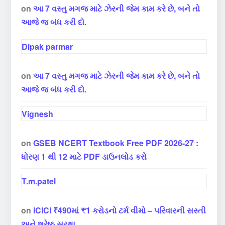
on
આ 7 વસ્તુ મગજ માટે ઝેરની જેમ કામ કરે છે, બને તો
આજે જ બંધ કરી દો.
Dipak parmar
on
આ 7 વસ્તુ મગજ માટે ઝેરની જેમ કામ કરે છે, બને તો
આજે જ બંધ કરી દો.
Vignesh
on
GSEB NCERT Textbook Free PDF 2026-27 :
ધોરણ 1 થી 12 માટે PDF ડાઉનલોડ કરો
T.m.patel
on
ICICI ₹490માં ₹1 કરોડનો ટર્મ વીમો – પરિવારની સસ્તી
અને શ્રેષ્ઠ સુરક્ષા