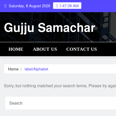
Skip
Saturday, 8 August 2026
1:47:40 AM
to
content
Gujju Samachar
HOME
ABOUT US
CONTACT US
Home
label/Alphabet
Sorry, but nothing matched your search terms. Please try aga