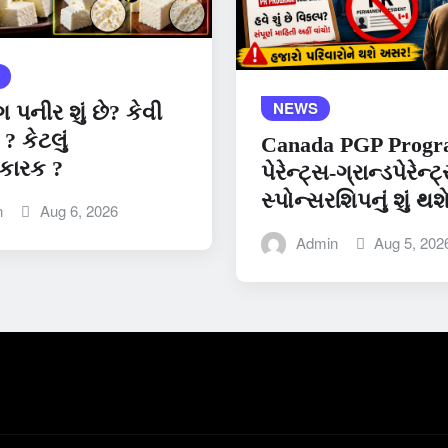
NEWS
પનીર શું છે? કેવી
 ? કેટલું
Canada PGP Progr
કારક ?
પેરેન્ટ્સ-ગ્રાન્ડપેરેન્ટ
સ્પોન્સરશિપનું શું થશ
n
Aug 6, 2026
Admin
Aug 5, 202