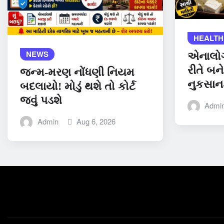
HEALTH
NEWS
એનાલોગ 
રીતે બને
જન્મ-મરણ નોંધણી નિયમ
નુકસાન
બદલાયો! મોડું થશે તો કોર્ટ
જવું પડશે
Admi
Admin
Aug 6, 2026