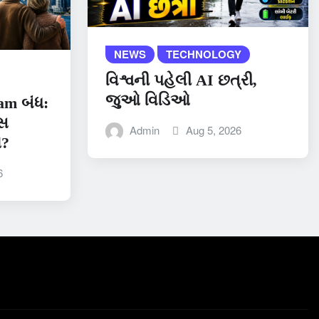
NEWS
TECHNOLOGY
વિશ્વની પહેલી AI છત્રી,
જુઓ વિડિઓ
am બંધ:
્સ
Admin
Aug 5, 2026
ે?
6