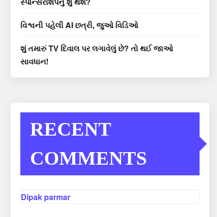
સ્પોન્સરશિપનું શું થશે?
વિશ્વની પહેલી AI છત્રી, જુઓ વિડિઓ
શું તમારું TV દિવાલ પર લગાવેલું છે? તો થઈ જાઓ
સાવધાન!
RECENT
COMMENTS
Dipak parmar