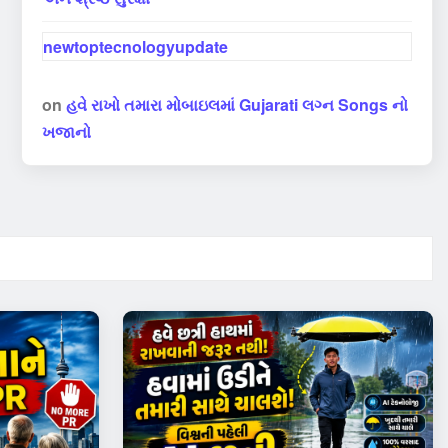
newtoptecnologyupdate
on
હવે રાખો તમારા મોબાઇલમાં Gujarati લગ્ન Songs નો
ખજાનો