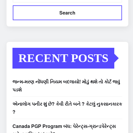
Search
RECENT POSTS
જન્મ-મરણ નોંધણી નિયમ બદલાયો! મોડું થશે તો કોર્ટ જવું
પડશે
એનાલોગ પનીર શું છે? કેવી રીતે બને ? કેટલું નુકસાનકારક
?
Canada PGP Program બંધ: પેરેન્ટ્સ-ગ્રાન્ડપેરેન્ટ્સ