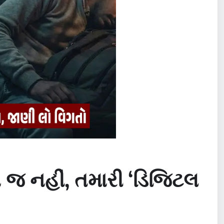
 જ નહીં, તમારી ‘ડિજિટલ