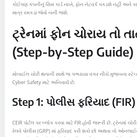
કોઈપણ કંપનીનું સિમ કાર્ડ નાખે, ફોન નેટવર્ક પકડશે નહીં અને કા
માત્ર રમકડાં જેવો બની જશે.
ટ્રેનમાં ફોન ચોરાય તો 
(Step-by-Step Guide)
મોબાઈલ ચોરી થતાની સાથે જ ગભરાયા વગર નીચે મુજબના સ્ટેપ્
Cyber Safety
માટે અનિવાર્ય છે.
Step 1: પોલીસ ફરિયાદ (FIR) 
CEIR પોર્ટલ પર બ્લોક કરવા માટે FIR હોવી જરૂરી છે. ટ્રેનમાં ચો
રેલવે પોલીસ (GRP) માં ફરિયાદ કરી શકો છો અથવા તો ઓનલા