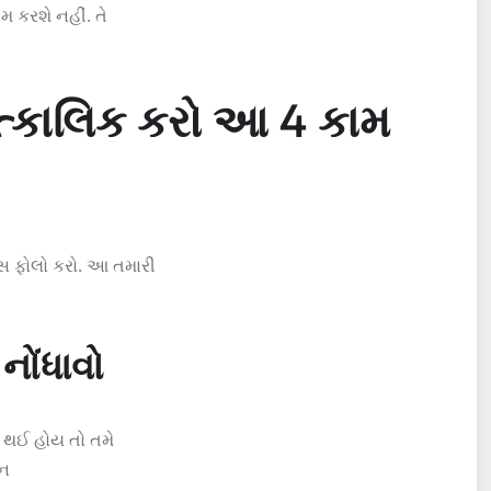
મ કરશે નહીં. તે
તાત્કાલિક કરો આ 4 કામ
સ ફોલો કરો. આ તમારી
નોંધાવો
રી થઈ હોય તો તમે
ઈન