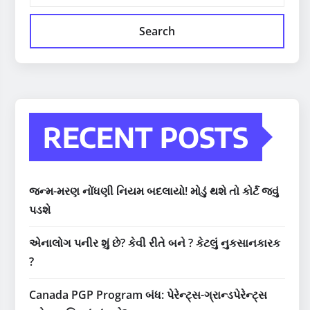
Search
RECENT POSTS
જન્મ-મરણ નોંધણી નિયમ બદલાયો! મોડું થશે તો કોર્ટ જવું
પડશે
એનાલોગ પનીર શું છે? કેવી રીતે બને ? કેટલું નુકસાનકારક
?
Canada PGP Program બંધ: પેરેન્ટ્સ-ગ્રાન્ડપેરેન્ટ્સ