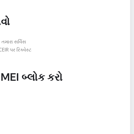
ળવો
. તમારા સર્વિસ
EIR પર રિક્વેસ્ટ
IMEI બ્લોક કરો