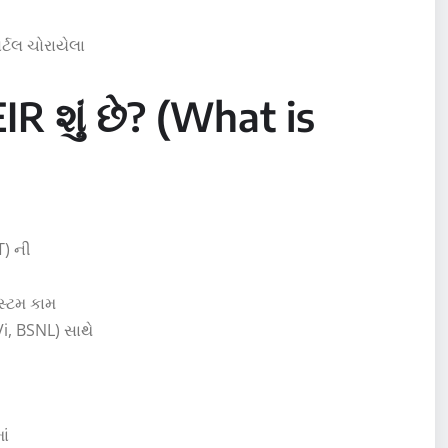
ર્ટલ ચોરાયેલા
R શું છે? (What is
T) ની
્ટમ કામ
Vi, BSNL) સાથે
ાં