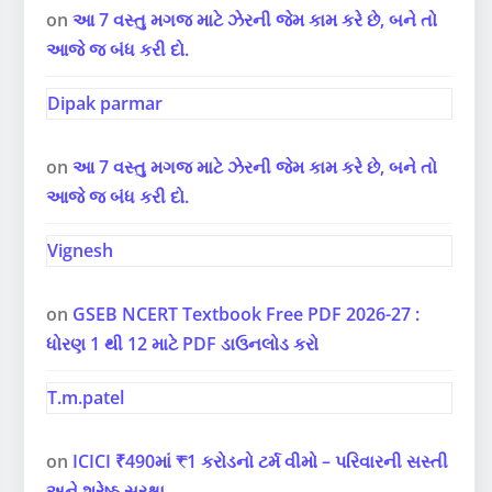
on
આ 7 વસ્તુ મગજ માટે ઝેરની જેમ કામ કરે છે, બને તો
આજે જ બંધ કરી દો.
Dipak parmar
on
આ 7 વસ્તુ મગજ માટે ઝેરની જેમ કામ કરે છે, બને તો
આજે જ બંધ કરી દો.
Vignesh
on
GSEB NCERT Textbook Free PDF 2026-27 :
ધોરણ 1 થી 12 માટે PDF ડાઉનલોડ કરો
T.m.patel
on
ICICI ₹490માં ₹1 કરોડનો ટર્મ વીમો – પરિવારની સસ્તી
અને શ્રેષ્ઠ સુરક્ષા