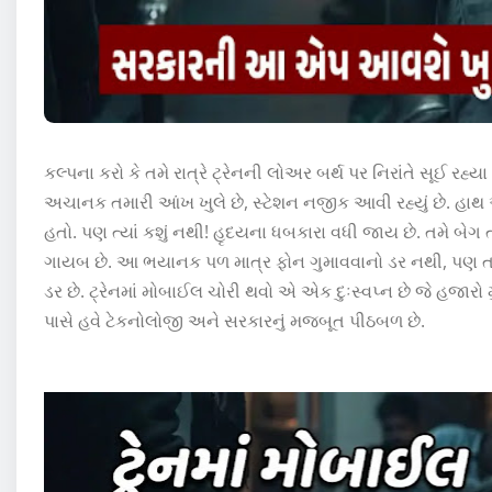
કલ્પના કરો કે તમે રાત્રે ટ્રેનની લોઅર બર્થ પર નિરાંતે સૂઈ રહ
અચાનક તમારી આંખ ખુલે છે, સ્ટેશન નજીક આવી રહ્યું છે. હા
હતો. પણ ત્યાં કશું નથી! હૃદયના ધબકારા વધી જાય છે. તમે બે
ગાયબ છે. આ ભયાનક પળ માત્ર ફોન ગુમાવવાનો ડર નથી, પણ ત
ડર છે. ટ્રેનમાં મોબાઈલ ચોરી થવો એ એક દુઃસ્વપ્ન છે જે હજારો 
પાસે હવે ટેકનોલોજી અને સરકારનું મજબૂત પીઠબળ છે.