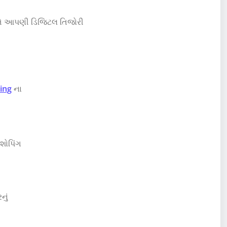
 તે આપણી ડિજિટલ તિજોરી
ing
ના
શોપિંગ
નું