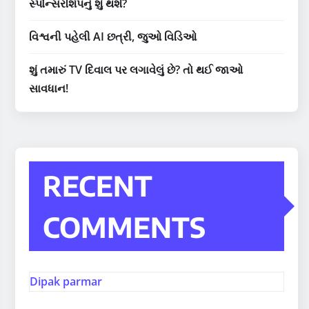
સ્પોન્સરશિપનું શું થશે?
વિશ્વની પહેલી AI છત્રી, જુઓ વિડિઓ
શું તમારું TV દિવાલ પર લગાવેલું છે? તો થઈ જાઓ
સાવધાન!
RECENT
COMMENTS
Dipak parmar