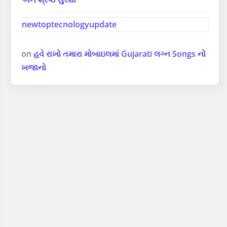
newtoptecnologyupdate
on
હવે રાખો તમારા મોબાઇલમાં Gujarati લગ્ન Songs નો
ખજાનો