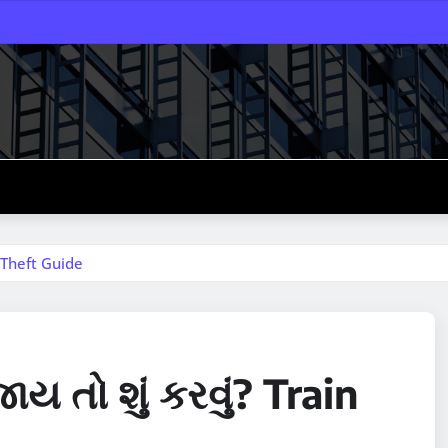
e Theft Guide
ાય તો શું કરવું? Train