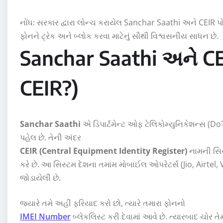
નોંધ: સરકાર દ્વારા લોન્ચ કરાયેલ Sanchar Saathi અને CEIR પો
ફોનને ટ્રેક અને બ્લોક કરવા માટેનું સૌથી વિશ્વસનીય સાધન છે.
Sanchar Saathi અને CEI
CEIR?)
Sanchar Saathi
એ ડિપાર્ટમેન્ટ ઓફ ટેલિકોમ્યુનિકેશન્સ (Do
પહેલ છે. તેની અંદર
CEIR (Central Equipment Identity Register)
નામની સિસ
કરે છે. આ સિસ્ટમ દેશના તમામ મોબાઈલ ઓપરેટર્સ (Jio, Airtel, 
જોડાયેલી છે.
જ્યારે તમે અહીં ફરિયાદ કરો છો, ત્યારે તમારા ફોનનો
IMEI Number
બ્લેકલિસ્ટ કરી દેવામાં આવે છે. ત્યારબાદ ચોર તેમ