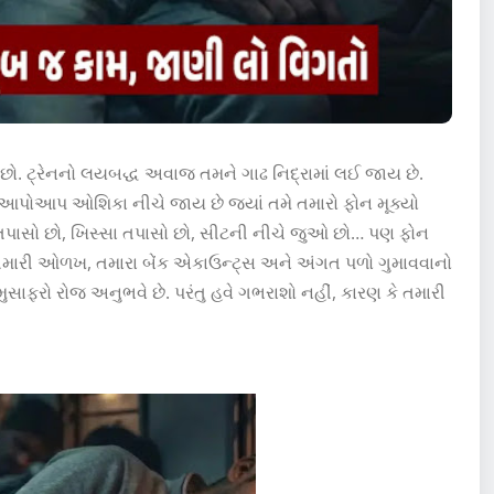
્યા છો. ટ્રેનનો લયબદ્ધ અવાજ તમને ગાઢ નિદ્રામાં લઈ જાય છે.
થ આપોઆપ ઓશિકા નીચે જાય છે જ્યાં તમે તમારો ફોન મૂક્યો
ગ તપાસો છો, ખિસ્સા તપાસો છો, સીટની નીચે જુઓ છો… પણ ફોન
મારી ઓળખ, તમારા બેંક એકાઉન્ટ્સ અને અંગત પળો ગુમાવવાનો
મુસાફરો રોજ અનુભવે છે. પરંતુ હવે ગભરાશો નહીં, કારણ કે તમારી