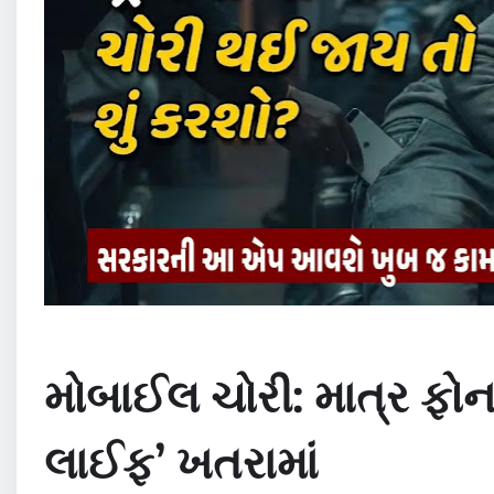
મોબાઈલ ચોરી: માત્ર ફોન
લાઈફ’ ખતરામાં