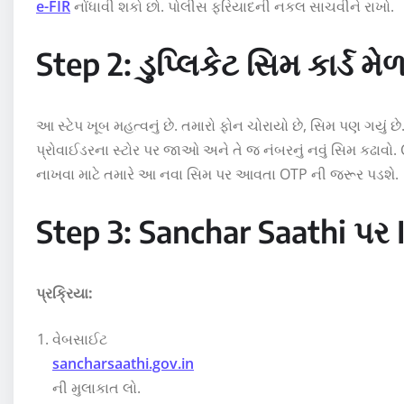
e-FIR
નોંધાવી શકો છો. પોલીસ ફરિયાદની નકલ સાચવીને રાખો.
Step 2: ડુપ્લિકેટ સિમ કાર્ડ મે
આ સ્ટેપ ખૂબ મહત્વનું છે. તમારો ફોન ચોરાયો છે, સિમ પણ ગયું છે
પ્રોવાઈડરના સ્ટોર પર જાઓ અને તે જ નંબરનું નવું સિમ કઢાવો. C
નાખવા માટે તમારે આ નવા સિમ પર આવતા OTP ની જરૂર પડશે.
Step 3: Sanchar Saathi પર 
પ્રક્રિયા:
વેબસાઈટ
sancharsaathi.gov.in
ની મુલાકાત લો.