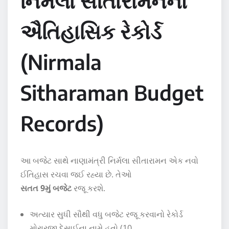
નિર્મલા સીતારામનનો
ઐતિહાસિક રેકોર્ડ
(Nirmala
Sitharaman Budget
Records)
આ બજેટ સાથે નાણામંત્રી નિર્મલા સીતારામન એક નવો
ઈતિહાસ રચવા જઈ રહ્યા છે. તેઓ
સતત 9મું બજેટ
રજૂ કરશે.
અત્યાર સુધી સૌથી વધુ બજેટ રજૂ કરવાનો રેકોર્ડ
મોરારજી દેસાઈના નામે હતો (10