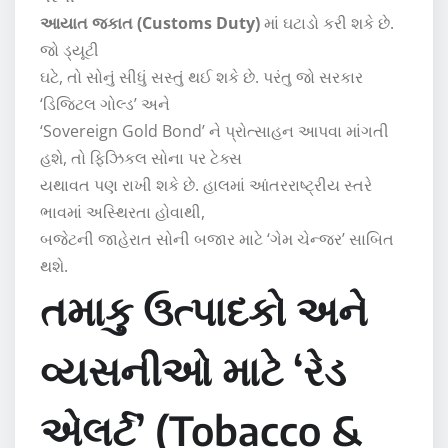
આયાત જકાત (Customs Duty)
માં ઘટાડો કરી શકે છે.
જો ડ્યૂટી
ઘટે, તો સોનું સીધું સસ્તું થઈ શકે છે. પરંતુ જો સરકાર
‘ડિજિટલ ગોલ્ડ’ અને
‘Sovereign Gold Bond’ ને પ્રોત્સાહન આપવા માંગતી
હશે, તો ફિઝિકલ સોના પર ટેક્સ
યથાવત પણ રાખી શકે છે. હાલમાં આંતરરાષ્ટ્રીય સ્તરે
ભાવમાં અસ્થિરતા હોવાથી,
બજેટની જાહેરાત સોની બજાર માટે ‘ગેમ ચેન્જર’ સાબિત
થશે.
તમાકુ ઉત્પાદકો અને
વ્યસનીઓ માટે ‘રેડ
એલર્ટ’ (Tobacco &