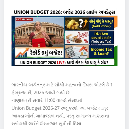
ભારતીય અર્થતંત્ર માટે સૌથી મહત્વનો દિવસ એટલે કે 1
ફેબ્રુઆરી, 2026 આવી ગયો છે.
નાણામંત્રી સવારે 11:00 વાગ્યે સંસદમાં
Union Budget 2026-27
રજૂ કરશે. આ બજેટ માત્ર
આંકડાઓની માયાજાળ નથી, પરંતુ સામાન્ય માણસના
રસોડાથી લઈને શેરબજાર સુધીની દિશા