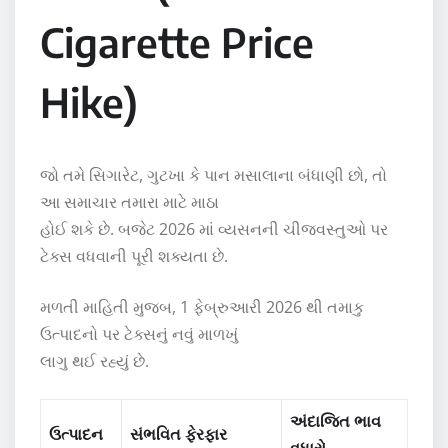
Cigarette Price
Hike)
જો તમે સિગારેટ, ગુટખા કે પાન મસાલાના બંધાણી છો, તો
આ સમાચાર તમારા માટે માઠા
હોઈ શકે છે. બજેટ 2026 માં વ્યસનની ચીજવસ્તુઓ પર
ટેક્સ વધવાની પૂરી શક્યતા છે.
મળતી માહિતી મુજબ, 1 ફેબ્રુઆરી 2026 થી તમાકુ
ઉત્પાદનો પર ટેક્સનું નવું માળખું
લાગુ થઈ રહ્યું છે.
અંદાજિત ભાવ
ઉત્પાદન
સંભવિત ફેરફાર
વધારો