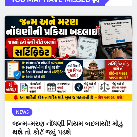
NEWS
જન્મ-મરણ નોંધણી નિયમ બદલાયો! મોડું
થશે તો કોર્ટ જવું પડશે