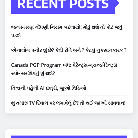
RECENT POSTS
જન્મ-મરણ નોંધણી નિયમ બદલાયો! મોડું થશે તો કોર્ટ જવું
પડશે
એનાલોગ પનીર શું છે? કેવી રીતે બને ? કેટલું નુકસાનકારક ?
Canada PGP Program બંધ: પેરેન્ટ્સ-ગ્રાન્ડપેરેન્ટ્સ
સ્પોન્સરશિપનું શું થશે?
વિશ્વની પહેલી AI છત્રી, જુઓ વિડિઓ
શું તમારું TV દિવાલ પર લગાવેલું છે? તો થઈ જાઓ સાવધાન!