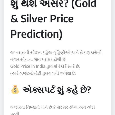
શું થશે અસર? (Gold
& Silver Price
Prediction)
લગ્નસરાની સીઝન પહેલા ગૃહિણીઓ અને રોકાણકારોની
નજર સોનાના ભાવ પર મંડાયેલી છે.
Gold Price in India
હાલમાં રેકોર્ડ સ્તરે છે,
ત્યારે બજેટમાં મોટી હલચલની અપેક્ષા છે.
એક્સપર્ટ શું કહે છે?
બજારના નિષ્ણાતો માને છે કે સરકાર સોના અને ચાંદી
પરની