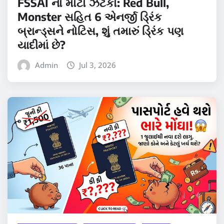
FSSAI નો મોટો ઝટકો: Red Bull,
Monster સહિત 6 એનર્જી ડ્રિંક
બ્રાન્ડ્સને નોટિસ, શું તમારું ડ્રિંક પણ
યાદીમાં છે?
Admin
Jul 3, 2026