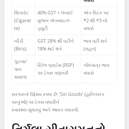
સિગારેટ
40% GST + લંબાઈ
એક સ્ટિક પર
(Cigaret
મુજબ એક્સાઇઝ
₹2 થી ₹3 નો
te)
ડ્યુટી
વધારો
બીડી
GST 28% થી ઘટીને
ભાવ ઘટી શકે
(Biris)
18% થઈ શકે
(રાહત)
ગુટખા/
રિટેલ પ્રાઈસ (RSP)
નોંધપાત્ર ભાવ
પાન
પર ટેક્સ ગણતરી
વધારો
મસાલા
સરકારનો ઉદ્દેશ્ય સ્પષ્ટ છે: ‘Sin Goods’ (હાનિકારક
વસ્તુઓ) પર ટેક્સ વધારીને
સ્વાસ્થ્ય સુધારવું અને આવક વધારવી.