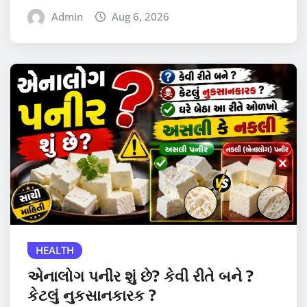
Admin
Aug 6, 2026
HEALTH
એનાલોગ પનીર શું છે? કેવી રીતે બને ?
કેટલું નુકસાનકારક ?