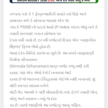
કલ્પના કરો કે 1 ફેબ્રુઆરીની સવારે તમે ઉઠો અને
સમાચાર મળે કે સોનાના ભાવમાં એક જ
ઝાટકે ₹5000 નો ઘટાડો થયો છે! અથવા કદાચ એવું બને કે
તમારી મનપસંદ બચત યોજના પર
ટેક્સ વધી ગયો છે. દર વર્ષે બજેટનો દિવસ એક ‘નાણાકીય
થ્રિલર’ ફિલ્મ જેવો હોય છે,
જ્યાં દરેક મિનિટે સસ્પેન્સ ખુલે છે. આ વખતે નાણામંત્રી
નિર્મલા સીતારામન
(Nirmala Sitharaman) માત્ર બજેટ રજૂ નથી કરી
રહ્યા, પણ એક એવો રેકોર્ડ બનાવવા જઈ
રહ્યા છે જે ભારતના ઈતિહાસમાં કોઈએ નથી બનાવ્યો. શું
મોદી સરકાર મધ્યમ વર્ગને
મોટી ભેટ આપશે કે પછી મોંઘવારીનો નવો ડોઝ? તમારી લોન,
સોનું અને વ્યસન—બધું જ દાવ
પર છે. ચાલો જાણીએ આ બજેટનું આખું ગણિત.