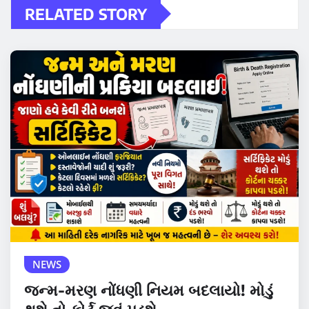
RELATED STORY
NEWS
જન્મ-મરણ નોંધણી નિયમ બદલાયો! મોડું
થશે તો કોર્ટ જવું પડશે