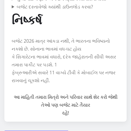
બજેટ દસ્તાવેજો ક્યાંથી ડાઉનલોડ કરવા?
નિષ્કર્ષ
બજેટ 2026 માત્ર આંકડા નથી, તે ભારતના ભવિષ્યનો
નકશો છે. સોનાના ભાવમાં વધ-ઘટ હોય
કે સિગારેટના ભાવમાં વધારો, દરેક જાહેરાતની સીધી અસર
તમારા પાકીટ પર પડશે. 1
ફેબ્રુઆરીએ સવારે 11 વાગ્યે ટીવી કે મોબાઈલ પર નજર
રાખવાનું ચૂકશો નહીં.
આ માહિતી તમારા મિત્રો અને પરિવાર સાથે શેર કરો જેથી
તેઓ પણ બજેટ માટે તૈયાર
રહે!