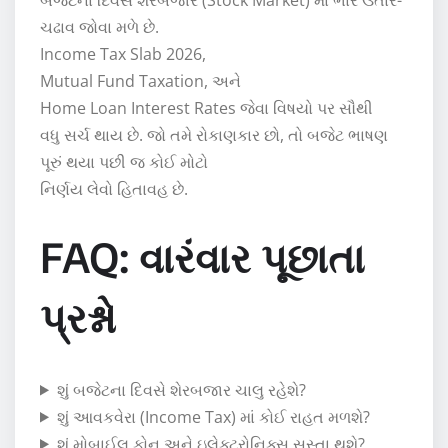
ચઢાવ જોવા મળે છે.
Income Tax Slab 2026
,
Mutual Fund Taxation
, અને
Home Loan Interest Rates
જેવા વિષયો પર સૌથી
વધુ સર્ચ થાય છે. જો તમે રોકાણકાર છો, તો બજેટ ભાષણ
પૂરું થયા પછી જ કોઈ મોટો
નિર્ણય લેવો હિતાવહ છે.
FAQ: વારંવાર પૂછાતા
પ્રશ્નો
શું બજેટના દિવસે શેરબજાર ચાલુ રહેશે?
શું આવકવેરા (Income Tax) માં કોઈ રાહત મળશે?
શું મોબાઈલ ફોન અને ઇલેક્ટ્રોનિક્સ સસ્તા થશે?