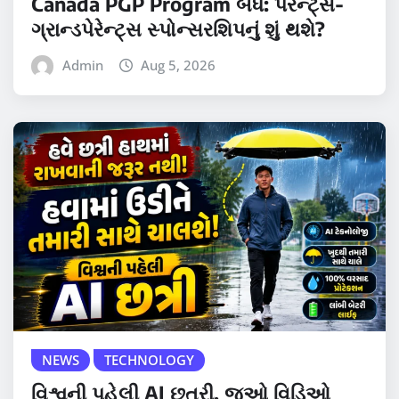
Canada PGP Program બંધ: પેરેન્ટ્સ-
ગ્રાન્ડપેરેન્ટ્સ સ્પોન્સરશિપનું શું થશે?
Admin
Aug 5, 2026
NEWS
TECHNOLOGY
વિશ્વની પહેલી AI છત્રી, જુઓ વિડિઓ