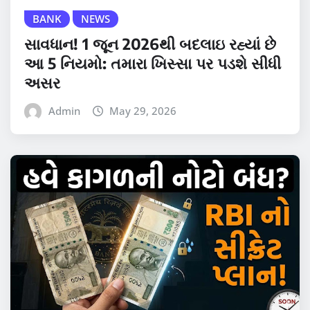
BANK
NEWS
સાવધાન! 1 જૂન 2026થી બદલાઇ રહ્યાં છે
આ 5 નિયમો: તમારા ખિસ્સા પર પડશે સીધી
અસર
Admin
May 29, 2026