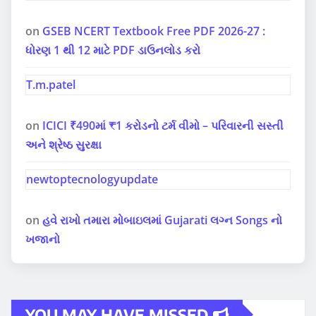
on
GSEB NCERT Textbook Free PDF 2026-27 :
ધોરણ 1 થી 12 માટે PDF ડાઉનલોડ કરો
T.m.patel
on
ICICI ₹490માં ₹1 કરોડનો ટર્મ વીમો – પરિવારની સસ્તી
અને શ્રેષ્ઠ સુરક્ષા
newtoptecnologyupdate
on
હવે રાખો તમારા મોબાઇલમાં Gujarati લગ્ન Songs નો
ખજાનો
YOU MAY HAVE MISSED