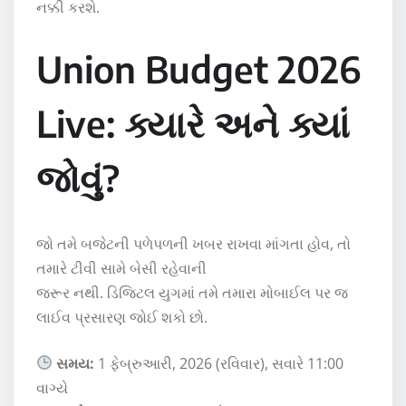
નક્કી કરશે.
Union Budget 2026
Live: ક્યારે અને ક્યાં
જોવું?
જો તમે બજેટની પળેપળની ખબર રાખવા માંગતા હોવ, તો
તમારે ટીવી સામે બેસી રહેવાની
જરૂર નથી. ડિજિટલ યુગમાં તમે તમારા મોબાઈલ પર જ
લાઈવ પ્રસારણ જોઈ શકો છો.
સમય:
1 ફેબ્રુઆરી, 2026 (રવિવાર), સવારે 11:00
વાગ્યે