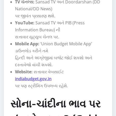
TV ચેનલ્સ:
Sansad TV અને Doordarshan (DD
National/DD News)
પર જીવંત પ્રસારણ થશે.
YouTube:
Sansad TV અને PIB (Press
Information Bureau) ની
સત્તાવાર યુટ્યુબ ચેનલ પર.
Mobile App:
‘Union Budget Mobile App’
ડાઉનલોડ કરીને તમે
હિન્દી અને અંગ્રેજીમાં બજેટ જોઈ શકશો અને
દસ્તાવેજો વાંચી શકશો.
Website:
સત્તાવાર વેબસાઈટ
indiabudget.gov.in
પર પણ સ્ટ્રીમિંગ ઉપલબ્ધ રહેશે.
સોના-ચાંદીના ભાવ પર