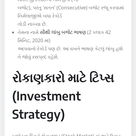
બજેટ), પરંતુ ‘સતત’ (Consecutive) બજેટ રજૂ કરવામાં
નિર્મલાજીએ બધા રેકોર્ડ
તોડી નાખ્યા છે.
તેમના નામે
સૌથી લાંબુ બજેટ ભાષણ
(2 કલાક 42
મિનિટ, 2020 માં)
આપવાનો રેકોર્ડ પણ છે. આ વખતે ભાષણ કેટલું લાંબુ હશે
તે જોવું રસપ્રદ રહેશે.
રોકાણકારો માટે ટિપ્સ
(Investment
Strategy)
બજેટના દિવસે શેરબજાર (Stock Market) માં ભારે ઉતાર-