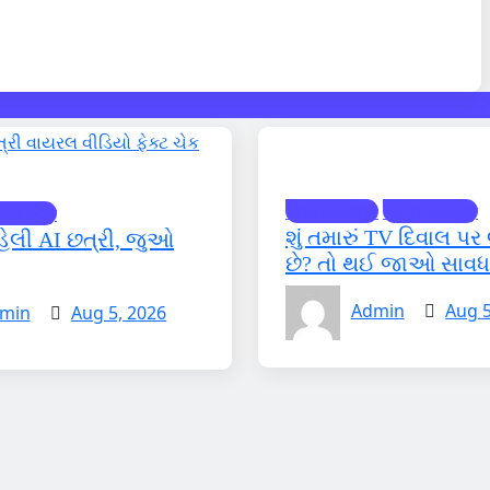
Knowledge
Technology
nology
શું તમારું TV દિવાલ પર 
હેલી AI છત્રી, જુઓ
છે? તો થઈ જાઓ સાવધ
Admin
Aug 5
min
Aug 5, 2026