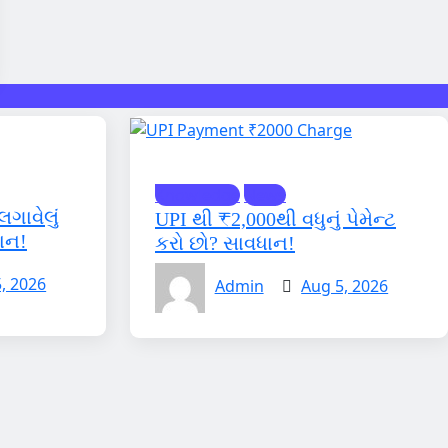
Knowledge
News
લગાવેલું
UPI થી ₹2,000થી વધુનું પેમેન્ટ
ાન!
કરો છો? સાવધાન!
, 2026
Admin
Aug 5, 2026