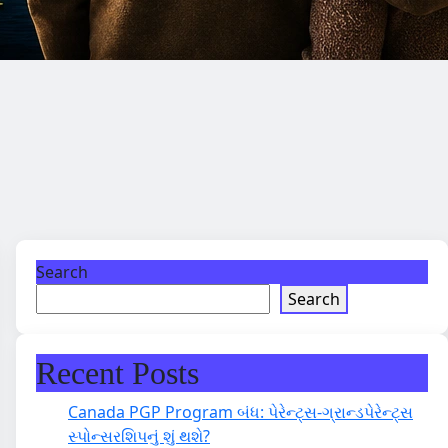
Search
Search
Recent Posts
Canada PGP Program બંધ: પેરેન્ટ્સ-ગ્રાન્ડપેરેન્ટ્સ
સ્પોન્સરશિપનું શું થશે?