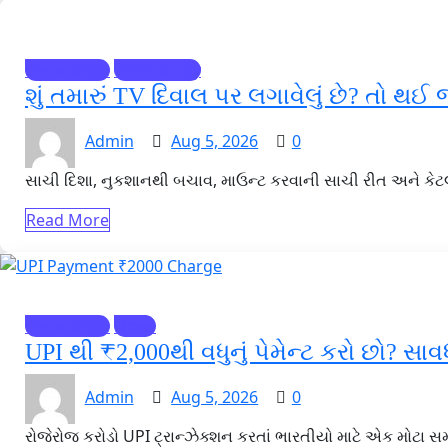
Knowledge
Technology
શું તમારું TV દિવાલ પર લગાવેલું છે? તો 
Admin
Aug 5, 2026
0
સાચી દિશા, નુકશાનથી બચાવ, માઉન્ટ કરવાની સાચી રીત અને કેટલા ઈ
Read More
Knowledge
News
UPI થી ₹2,000થી વધુનું પેમેન્ટ કરો છો? સા
Admin
Aug 5, 2026
0
રોજેરોજ કરોડો UPI ટ્રાન્ઝેક્શન કરતાં ભારતીયો માટે એક મોટા સ