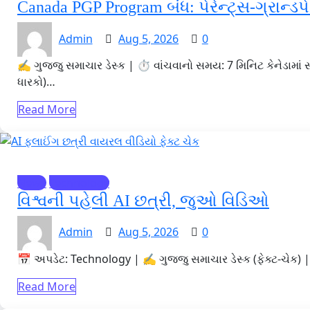
Canada PGP Program બંધ: પેરેન્ટ્સ-ગ્રાન્ડપેર
Admin
Aug 5, 2026
0
✍️ ગુજ્જુ સમાચાર ડેસ્ક | ⏱️ વાંચવાનો સમય: 7 મિનિટ કેનેડામાં
ધારકો)…
Read More
News
Technology
વિશ્વની પહેલી AI છત્રી, જુઓ વિડિઓ
Admin
Aug 5, 2026
0
📅 અપડેટ: Technology | ✍️ ગુજ્જુ સમાચાર ડેસ્ક (ફેક્ટ-ચેક)
Read More