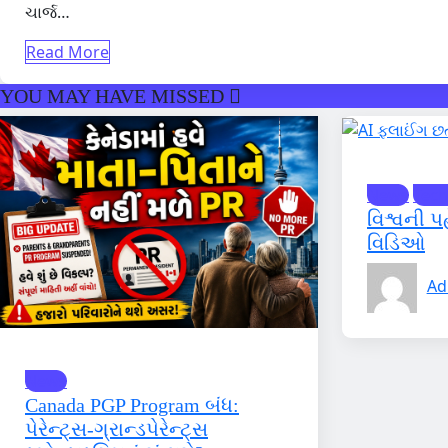
ચાર્જ…
Read More
YOU MAY HAVE MISSED
News
Tech
વિશ્વની પ
વિડિઓ
Ad
News
Canada PGP Program બંધ:
પેરેન્ટ્સ-ગ્રાન્ડપેરેન્ટ્સ