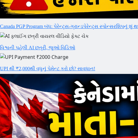
Canada PGP Program બંધ: પેરેન્ટ્સ-ગ્રાન્ડપેરેન્ટ્સ સ્પોન્સરશિપનું શું થ
વિશ્વની પહેલી AI છત્રી, જુઓ વિડિઓ
UPI થી ₹2,000થી વધુનું પેમેન્ટ કરો છો? સાવધાન!