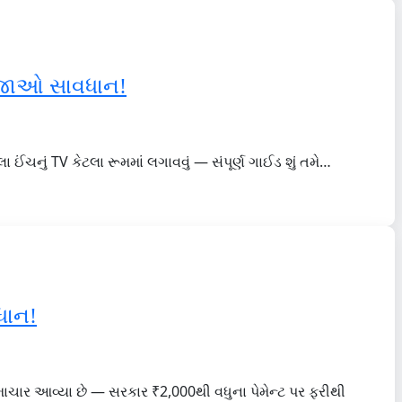
થઈ જાઓ સાવધાન!
ંચનું TV કેટલા રૂમમાં લગાવવું — સંપૂર્ણ ગાઈડ શું તમે…
વધાન!
માચાર આવ્યા છે — સરકાર ₹2,000થી વધુના પેમેન્ટ પર ફરીથી