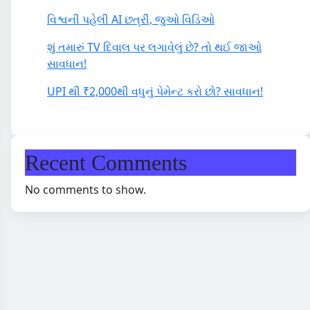
વિશ્વની પહેલી AI છત્રી, જુઓ વિડિઓ
શું તમારું TV દિવાલ પર લગાવેલું છે? તો થઈ જાઓ
સાવધાન!
UPI થી ₹2,000થી વધુનું પેમેન્ટ કરો છો? સાવધાન!
Recent Comments
No comments to show.