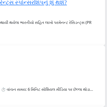
ેન્ટ્સ સ્પોન્સરશિપનું શું થશે?
 સ્થાયી થયેલા ભારતીયો સહિત લાખો પરમેનન્ટ રેસિડન્ટ્સ (PR
 | ⏱️ વાંચન સમય: 6 મિનિટ સોશિયલ મીડિયા પર છેલ્લા થોડા…