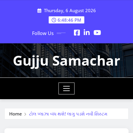
Skip
Thursday, 6 August 2026
to
content
6:48:48 PM
Follow Us
Gujju Samachar
Home
ટોલ પ્લાઝા બંધ થશે! લાગુ પડશે નવી સિસ્ટમ