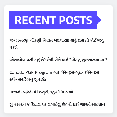
RECENT POSTS
જન્મ-મરણ નોંધણી નિયમ બદલાયો! મોડું થશે તો કોર્ટ જવું
પડશે
એનાલોગ પનીર શું છે? કેવી રીતે બને ? કેટલું નુકસાનકારક ?
Canada PGP Program બંધ: પેરેન્ટ્સ-ગ્રાન્ડપેરેન્ટ્સ
સ્પોન્સરશિપનું શું થશે?
વિશ્વની પહેલી AI છત્રી, જુઓ વિડિઓ
શું તમારું TV દિવાલ પર લગાવેલું છે? તો થઈ જાઓ સાવધાન!