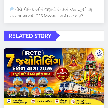
નીચે કોમેન્ટ કરીને જણાવો કે તમને FASTagથી વધુ
સરળતા આ નવી GPS સિસ્ટમમાં લાગે છે કે નહિ?
RELATED STORY