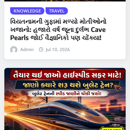
KNOWLEDGE
TRAVEL
વિયતનામની ગુફામાં મળ્યો મોતીઓનો
ખજાનો: હજારો વર્ષ જૂના દુર્લભ Cave
Pearls જોઈ વૈજ્ઞાનિકો પણ ચોંક્યા!
Admin
Jul 10, 2026