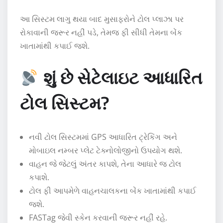
આ સિસ્ટમ લાગુ થયા બાદ મુસાફરોને ટોલ પ્લાઝા પર
રોકાવાની જરૂર નહીં પડે, તેમજ ફી સીધી તેમના બેંક
ખાતામાંથી કપાઈ જશે.
શું છે સેટેલાઇટ આધારિત
ટોલ સિસ્ટમ?
નવી ટોલ સિસ્ટમમાં GPS આધારિત ટ્રેકિંગ અને
મોબાઇલ નમ્બર પ્લેટ ટેક્નોલોજીનો ઉપયોગ થશે.
વાહન જે જેટલું અંતર કાપશે, તેના આધારે જ ટોલ
કપાશે.
ટોલ ફી આપમેળે વાહનચાલકના બેંક ખાતામાંથી કપાઈ
જશે.
FASTag જેવી સ્કેન કરવાની જરૂર નહીં રહે.