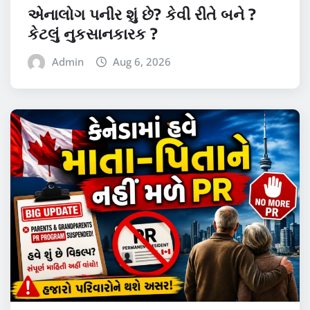
એનાલોગ પનીર શું છે? કેવી રીતે બને ?
કેટલું નુકસાનકારક ?
Admin
Aug 6, 2026