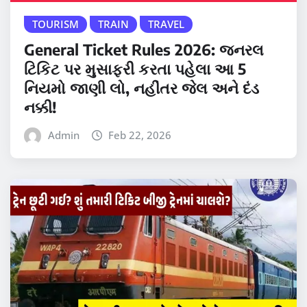
TOURISM
TRAIN
TRAVEL
General Ticket Rules 2026: જનરલ
ટિકિટ પર મુસાફરી કરતા પહેલા આ 5
નિયમો જાણી લો, નહીંતર જેલ અને દંડ
નક્કી!
Admin
Feb 22, 2026