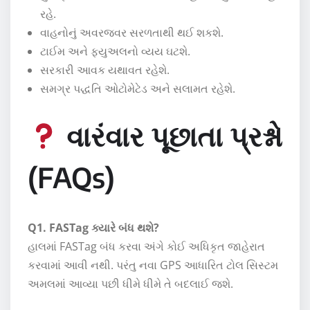
રહે.
વાહનોનું અવરજવર સરળતાથી થઈ શકશે.
ટાઈમ અને ફ્યુઅલનો વ્યય ઘટશે.
સરકારી આવક યથાવત રહેશે.
સમગ્ર પદ્ધતિ ઓટોમેટેડ અને સલામત રહેશે.
વારંવાર પૂછાતા પ્રશ્નો
(FAQs)
Q1. FASTag ક્યારે બંધ થશે?
હાલમાં FASTag બંધ કરવા અંગે કોઈ અધિકૃત જાહેરાત
કરવામાં આવી નથી. પરંતુ નવા GPS આધારિત ટોલ સિસ્ટમ
અમલમાં આવ્યા પછી ધીમે ધીમે તે બદલાઈ જશે.