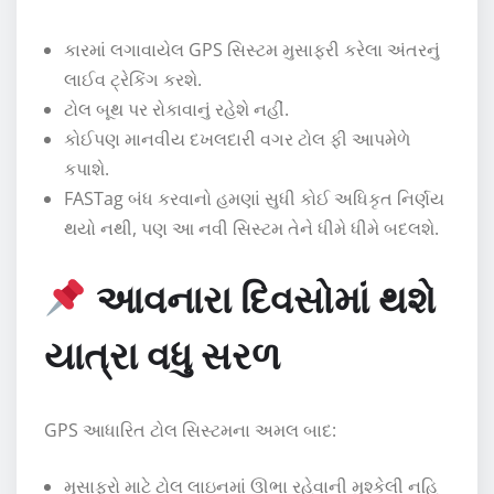
કારમાં લગાવાયેલ GPS સિસ્ટમ મુસાફરી કરેલા અંતરનું
લાઈવ ટ્રેકિંગ કરશે.
ટોલ બૂથ પર રોકાવાનું રહેશે નહીં.
કોઈપણ માનવીય દખલદારી વગર ટોલ ફી આપમેળે
કપાશે.
FASTag બંધ કરવાનો હમણાં સુધી કોઈ અધિકૃત નિર્ણય
થયો નથી, પણ આ નવી સિસ્ટમ તેને ધીમે ધીમે બદલશે.
આવનારા દિવસોમાં થશે
યાત્રા વધુ સરળ
GPS આધારિત ટોલ સિસ્ટમના અમલ બાદ:
મુસાફરો માટે ટોલ લાઇનમાં ઊભા રહેવાની મુશ્કેલી નહિ