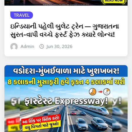
TRAVEL
ઇન્ડિયાની પહેલી બુલેટ ટ્રેન — ગુજરાતના
સુરત-વાપી વચ્ચે ફર્સ્ટ ફેઝ ક્યારે લોન્ચ!
Admin
Jun 30, 2026