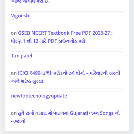
આજે જ બંધ કરી દો.
Vignesh
on
GSEB NCERT Textbook Free PDF 2026-27 :
ધોરણ 1 થી 12 માટે PDF ડાઉનલોડ કરો
T.m.patel
on
ICICI ₹490માં ₹1 કરોડનો ટર્મ વીમો – પરિવારની સસ્તી
અને શ્રેષ્ઠ સુરક્ષા
newtoptecnologyupdate
on
હવે રાખો તમારા મોબાઇલમાં Gujarati લગ્ન Songs નો
ખજાનો