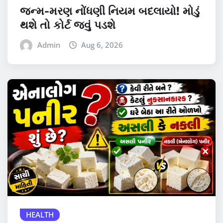
જન્મ-મરણ નોંધણી નિયમ બદલાયો! મોડું
થશે તો કોર્ટ જવું પડશે
Admin
Aug 6, 2026
HEALTH