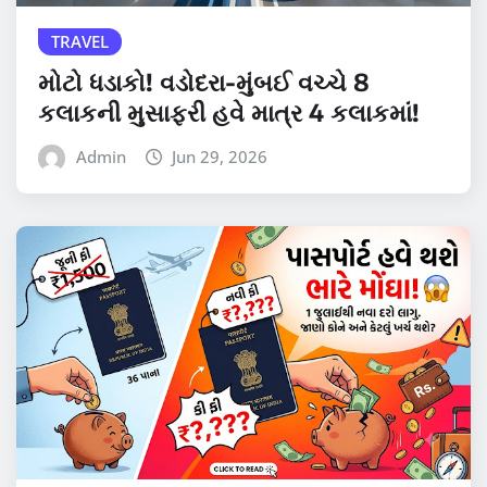
TRAVEL
મોટો ધડાકો! વડોદરા-મુંબઈ વચ્ચે 8
કલાકની મુસાફરી હવે માત્ર 4 કલાકમાં!
Admin
Jun 29, 2026