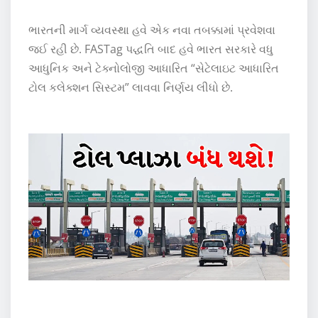
ભારતની માર્ગ વ્યવસ્થા હવે એક નવા તબક્કામાં પ્રવેશવા
જઈ રહી છે. FASTag પદ્ધતિ બાદ હવે ભારત સરકારે વધુ
આધુનિક અને ટેક્નોલોજી આધારિત “સેટેલાઇટ આધારિત
ટોલ કલેક્શન સિસ્ટમ” લાવવા નિર્ણય લીધો છે.