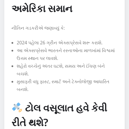
અમેરિકા સમાન
નીતિન ગડકરીએ જણાવ્યું કે:
2024 પહેલા 26 ગ્રીન એક્સપ્રેસવે શરૂ કરાશે.
આ એક્સપ્રેસવે ભારતને રસ્તાઓના માળખાંમાં વિશ્વમાં
ઉત્તમ સ્થાન પર લાવશે.
શહેરો વચ્ચેનું અંતર ઘટશે, સમય અને ઈંધણ બંને
બચશે.
મુસાફરી વધુ ફાસ્ટ, સ્માર્ટ અને ટેક્નોલોજી આધારિત
બનશે.
ટોલ વસૂલાત હવે કેવી
રીતે થશે?