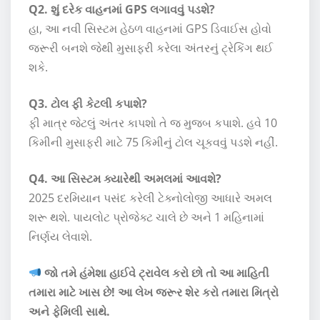
Q2. શું દરેક વાહનમાં GPS લગાવવું પડશે?
હા, આ નવી સિસ્ટમ હેઠળ વાહનમાં GPS ડિવાઈસ હોવો
જરૂરી બનશે જેથી મુસાફરી કરેલા અંતરનું ટ્રેકિંગ થઈ
શકે.
Q3. ટોલ ફી કેટલી કપાશે?
ફી માત્ર જેટલું અંતર કાપશો તે જ મુજબ કપાશે. હવે 10
કિમીની મુસાફરી માટે 75 કિમીનું ટોલ ચૂકવવું પડશે નહીં.
Q4. આ સિસ્ટમ ક્યારેથી અમલમાં આવશે?
2025 દરમિયાન પસંદ કરેલી ટેક્નોલોજી આધારે અમલ
શરૂ થશે. પાયલોટ પ્રોજેક્ટ ચાલે છે અને 1 મહિનામાં
નિર્ણય લેવાશે.
જો તમે હંમેશા હાઈવે ટ્રાવેલ કરો છો તો આ માહિતી
તમારા માટે ખાસ છે! આ લેખ જરૂર શેર કરો તમારા મિત્રો
અને ફેમિલી સાથે.