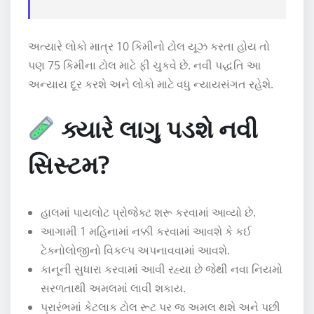
અત્યારે લોકો માત્ર 10 કિમીનો ટોલ યૂઝ કરતા હોય તો
પણ 75 કિમીના ટોલ માટે ફી ચુકવે છે. નવી પદ્ધતિ આ
અન્યાય દૂર કરશે અને લોકો માટે વધુ ન્યાયસંગત રહેશે.
ક્યારે લાગુ પડશે નવી
સિસ્ટમ?
હાલમાં પાયલોટ પ્રોજેક્ટ શરૂ કરવામાં આવ્યો છે.
આગામી 1 મહિનામાં નક્કી કરવામાં આવશે કે કઈ
ટેક્નોલોજીનો વિકલ્પ અપનાવવામાં આવશે.
કાનૂની સુધારા કરવામાં આવી રહ્યા છે જેથી નવા નિયમો
સરળતાથી અમલમાં લાવી શકાય.
પ્રારંભમાં કેટલાક ટોલ રૂટ પર જ અમલ થશે અને પછી