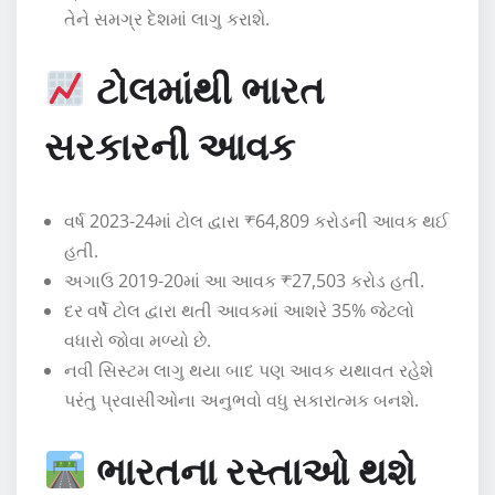
તેને સમગ્ર દેશમાં લાગુ કરાશે.
ટોલમાંથી ભારત
સરકારની આવક
વર્ષ 2023-24માં ટોલ દ્વારા ₹64,809 કરોડની આવક થઈ
હતી.
અગાઉ 2019-20માં આ આવક ₹27,503 કરોડ હતી.
દર વર્ષે ટોલ દ્વારા થતી આવકમાં આશરે 35% જેટલો
વધારો જોવા મળ્યો છે.
નવી સિસ્ટમ લાગુ થયા બાદ પણ આવક યથાવત રહેશે
પરંતુ પ્રવાસીઓના અનુભવો વધુ સકારાત્મક બનશે.
ભારતના રસ્તાઓ થશે