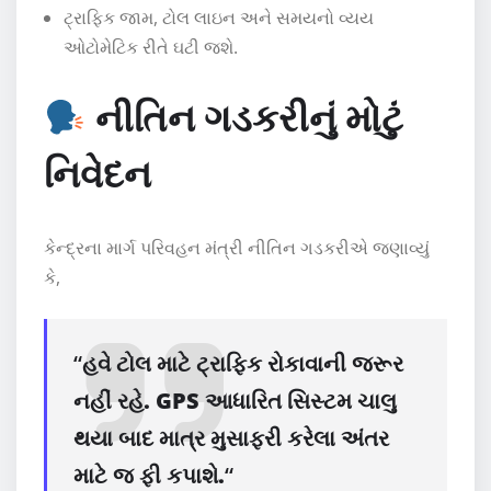
ટ્રાફિક જામ, ટોલ લાઇન અને સમયનો વ્યય
ઓટોમેટિક રીતે ઘટી જશે.
નીતિન ગડકરીનું મોટું
નિવેદન
કેન્દ્રના માર્ગ પરિવહન મંત્રી નીતિન ગડકરીએ જણાવ્યું
કે,
“
હવે ટોલ માટે ટ્રાફિક રોકાવાની જરૂર
નહીં રહે. GPS આધારિત સિસ્ટમ ચાલુ
થયા બાદ માત્ર મુસાફરી કરેલા અંતર
માટે જ ફી કપાશે.
“