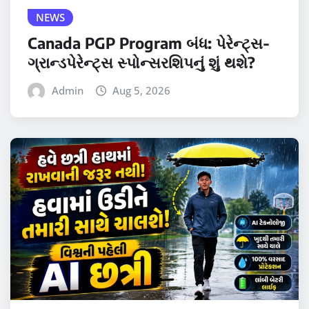
NEWS
Canada PGP Program બંધ: પેરેન્ટ્સ-
ગ્રાન્ડપેરેન્ટ્સ સ્પોન્સરશિપનું શું થશે?
Admin
Aug 5, 2026