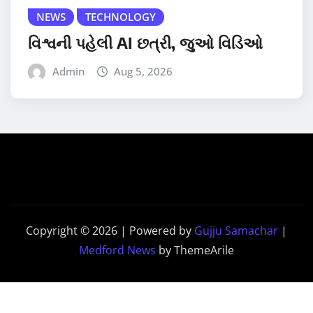
NEWS
TECHNOLOGY
વિશ્વની પહેલી AI છત્રી, જુઓ વિડિઓ
Admin
Aug 5, 2026
Copyright © 2026 | Powered by
Gujju Samachar
|
Medford News
by ThemeArile
Home
Contact
PRIVACY
Disclaimer
Us
POLICY