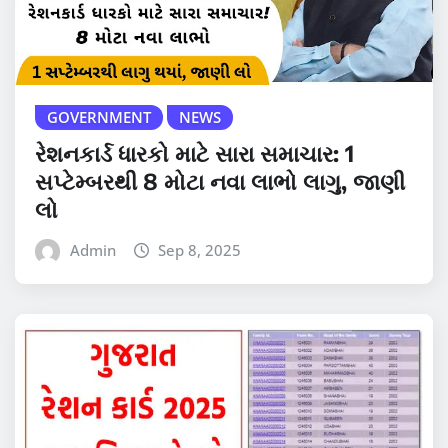
GOVERNMENT
NEWS
રેશનકાર્ડ ધારકો માટે સારા સમાચાર: 1
સપ્ટેમ્બરથી 8 મોટા નવા લાભો લાગુ, જાણી
લો
Admin
Sep 8, 2025