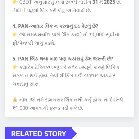
CBDT અનુસાર હાલમાં છેલ્લી તારીખ
31 મે 2025
છે.
તેથી તે પહેલાં લિંક કરી લેવું અનિવાર્ય છે.
4. PAN-આધાર લિંક ન કરવાનું દંડ કેટલું છે?
જો સમયમર્યાદા પછી લિંક કરશો તો ₹1,000 સુધીનો
ફી/પેનલ્ટી લાગુ પડશે.
5. PAN લિંક થયા બાદ પણ ચકાસવું કેમ જરૂરી છે?
ક્યારેક ટેક્નિકલ ભૂલ કે સર્વર ઇશ્યૂને કારણે લિંકિંગ
સફળ ન થઈ હોય. તેથી લીંકિંગ પછી status એકવાર
ચકાસવું સારું.
નોંધ: જો તમે સમયસર લિંક નથી કર્યું હોય, તો દંડરૂપે
₹1,000 આપવાની ફરજ પડી શકે છે.
RELATED STORY