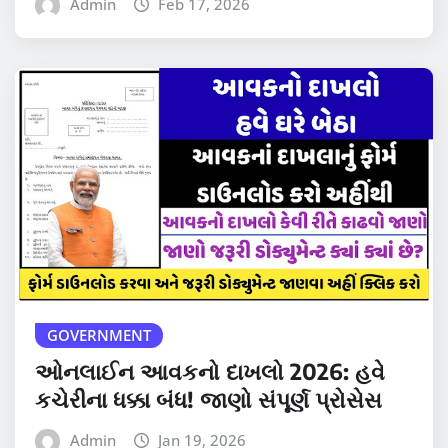
Admin
Feb 17, 2026
GOVERNMENT
ઓનલાઈન આવકનો દાખલો 2026: હવે
કચેરીના ધક્કા બંધ! જાણો સંપૂર્ણ પ્રોસેસ
Admin
Jan 19, 2026