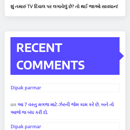
શું તમારું TV દિવાલ પર લગાવેલું છે? તો થઈ જાઓ સાવધાન!
RECENT
COMMENTS
Dipak parmar
on
આ 7 વસ્તુ મગજ માટે ઝેરની જેમ કામ કરે છે, બને તો
આજે જ બંધ કરી દો.
Dipak parmar