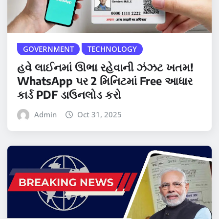
GOVERNMENT
TECHNOLOGY
હવે લાઈનમાં ઊભા રહેવાની ઝંઝટ ખતમ!
WhatsApp પર 2 મિનિટમાં Free આધાર
કાર્ડ PDF ડાઉનલોડ કરો
Admin
Oct 31, 2025