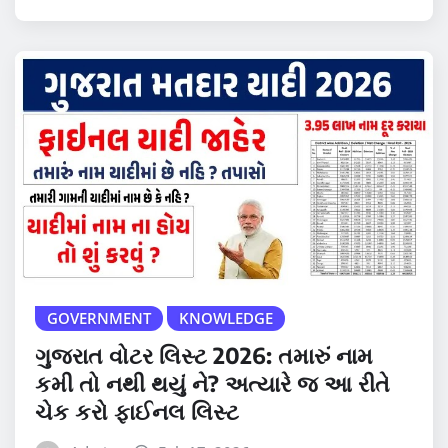
GOVERNMENT
KNOWLEDGE
ગુજરાત વોટર લિસ્ટ 2026: તમારું નામ
કમી તો નથી થયું ને? અત્યારે જ આ રીતે
ચેક કરો ફાઈનલ લિસ્ટ