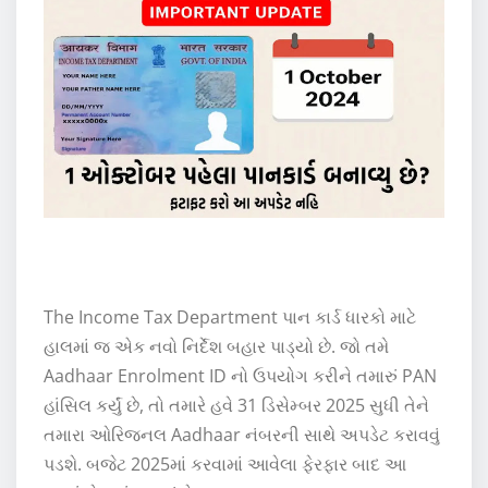
The Income Tax Department પાન કાર્ડ ધારકો માટે
હાલમાં જ એક નવો નિર્દેશ બહાર પાડ્યો છે. જો તમે
Aadhaar Enrolment ID નો ઉપયોગ કરીને તમારું PAN
હાંસિલ કર્યું છે, તો તમારે હવે 31 ડિસેમ્બર 2025 સુધી તેને
તમારા ઓરિજનલ Aadhaar નંબરની સાથે અપડેટ કરાવવું
પડશે. બજેટ 2025માં કરવામાં આવેલા ફેરફાર બાદ આ