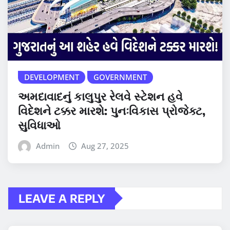
DEVELOPMENT
GOVERNMENT
અમદાવાદનું કાલુપુર રેલવે સ્ટેશન હવે
વિદેશને ટક્કર મારશે: પુનઃવિકાસ પ્રોજેક્ટ,
સુવિધાઓ
Admin
Aug 27, 2025
LEAVE A REPLY