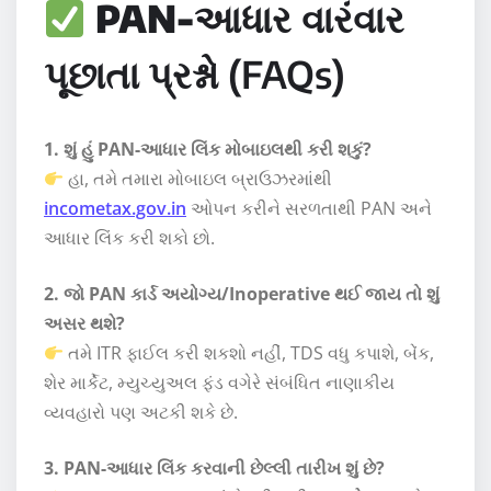
PAN-આધાર
વારંવાર
પૂછાતા પ્રશ્નો (FAQs)
1. શું હું PAN-આધાર લિંક મોબાઇલથી કરી શકું?
હા, તમે તમારા મોબાઇલ બ્રાઉઝરમાંથી
incometax.gov.in
ઓપન કરીને સરળતાથી PAN અને
આધાર લિંક કરી શકો છો.
2. જો PAN કાર્ડ અયોગ્ય/Inoperative થઈ જાય તો શું
અસર થશે?
તમે ITR ફાઈલ કરી શકશો નહીં, TDS વધુ કપાશે, બેંક,
શેર માર્કેટ, મ્યુચ્યુઅલ ફંડ વગેરે સંબંધિત નાણાકીય
વ્યવહારો પણ અટકી શકે છે.
3. PAN-આધાર લિંક કરવાની છેલ્લી તારીખ શું છે?