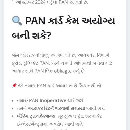
1 ઓક્ટોબર 2024 પહેલા PAN કઢાવ્યો છે.
PAN કાર્ડ કેમ અયોગ્ય
બની શકે?
જેમ જેમ ટેકનોલોજી આગળ વધે છે, આવકવેરા વિભાગે
ફ્રોડ, ડુપ્લિકેટ PAN, અને નકલી ઓળખથી બચવા માટે
આધાર સાથે PAN લિંક obliagte કર્યું છે.
જો તમારું PAN કાર્ડ આધાર સાથે લિંક નથી તો:
તમારું PAN
Inoperative
થઈ જશે.
તમને
આયકર રિટર્ન ભરવામાં સમસ્યા
આવી શકે.
બેંકિંગ ટ્રાન્ઝેક્શન્સ
, મૂચ્યુઅલ ફંડ, શેર માર્કેટ
ઈન્વેસ્ટમેન્ટ્સમાં અવરોધ આવી શકે.