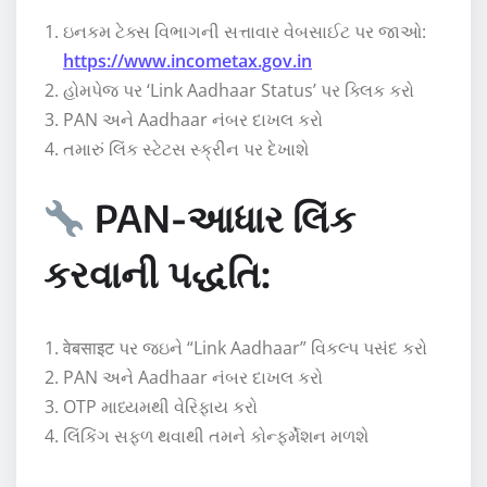
ઇનકમ ટેક્સ વિભાગની સત્તાવાર વેબસાઈટ પર જાઓ:
https://www.incometax.gov.in
હોમપેજ પર ‘Link Aadhaar Status’ પર ક્લિક કરો
PAN અને Aadhaar નંબર દાખલ કરો
તમારું લિંક સ્ટેટસ સ્ક્રીન પર દેખાશે
PAN-આધાર લિંક
કરવાની પદ્ધતિ:
वेबसाइट પર જઇને “Link Aadhaar” વિકલ્પ પસંદ કરો
PAN અને Aadhaar નંબર દાખલ કરો
OTP માધ્યમથી વેરિફાય કરો
લિંકિંગ સફળ થવાથી તમને કોન્ફર્મેશન મળશે