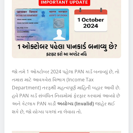
જો તમે 1 ઓક્ટોબર 2024 પહેલા PAN કાર્ડ બનાવ્યું છે, તો
તમારા માટે આવકવેરા વિભાગ (Income Tax
Department) તરફથી મહત્વપૂર્ણ માહિતી બહાર આવી છે.
હવે PAN કાર્ડ સંબંધિત નિયમોમાં ફેરફાર કરવામાં આવ્યો છે
અને કેટલાક PAN કાર્ડો
અયોગ્ય (Invalid)
જાહેર થઈ
શકે છે, જો યોગ્ય પગલાં ના લેવાય તો.