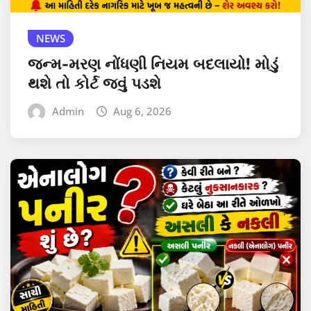
NEWS
જન્મ-મરણ નોંધણી નિયમ બદલાયો! મોડું
થશે તો કોર્ટ જવું પડશે
Admin
Aug 6, 2026