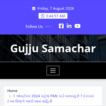
Skip
Friday, 7 August 2026
to
content
3:44:58 AM
Follow Us
Gujju Samachar
Home
1 ઓક્ટોબર 2024 પહેલા PAN કાર્ડ બનાવ્યું છે ? ઈનકમ
ટેક્સ વિભાગે આપી ખાસ માહિતી