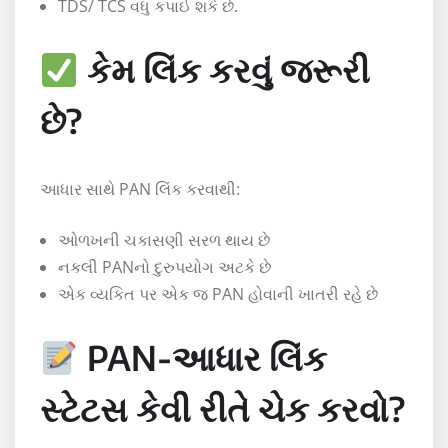
TDS/ TCS વધુ કપાઈ શકે છે.
કેમ લિંક કરવું જરૂરી
છે?
આધાર સાથે PAN લિંક કરવાથી:
ઓળખની ચકાસણી સરળ થાય છે
નકલી PANનો દુરુપયોગ અટકે છે
એક વ્યકિત પર એક જ PAN હોવાની ખાતરી રહે છે
PAN-આધાર લિંક
સ્ટેટસ કેવી રીતે ચેક કરવો?