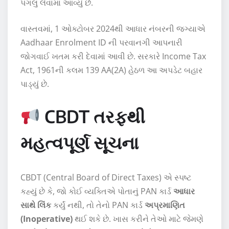
પગલું લેવામાં આવ્યું છે.
વાસ્તવમાં, 1 ઓક્ટોબર 2024થી આધાર નંબરની જગ્યાએ
Aadhaar Enrolment ID ની પરવાનગી આપનારી
જોગવાઈ ખતમ કરી દેવામાં આવી છે. સરકારે Income Tax
Act, 1961ની કલમ 139 AA(2A) હેઠળ આ અપડેટ બહાર
પાડ્યું છે.
CBDT તરફથી
મહત્વપૂર્ણ સૂચના
CBDT (Central Board of Direct Taxes) એ સ્પષ્ટ
કહ્યું છે કે, જો કોઈ વ્યક્તિએ પોતાનું PAN કાર્ડ
આધાર
સાથે લિંક
કર્યું નથી, તો તેનો PAN કાર્ડ
અપ્રમાણિત
(Inoperative)
થઈ શકે છે. ખાસ કરીને તેઓ માટે જેમણે