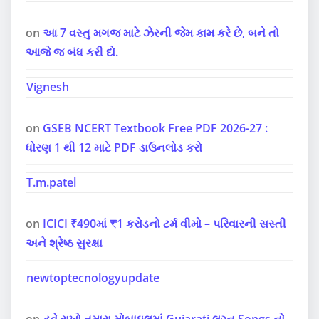
on
આ 7 વસ્તુ મગજ માટે ઝેરની જેમ કામ કરે છે, બને તો
આજે જ બંધ કરી દો.
Vignesh
on
GSEB NCERT Textbook Free PDF 2026-27 :
ધોરણ 1 થી 12 માટે PDF ડાઉનલોડ કરો
T.m.patel
on
ICICI ₹490માં ₹1 કરોડનો ટર્મ વીમો – પરિવારની સસ્તી
અને શ્રેષ્ઠ સુરક્ષા
newtoptecnologyupdate
on
હવે રાખો તમારા મોબાઇલમાં Gujarati લગ્ન Songs નો