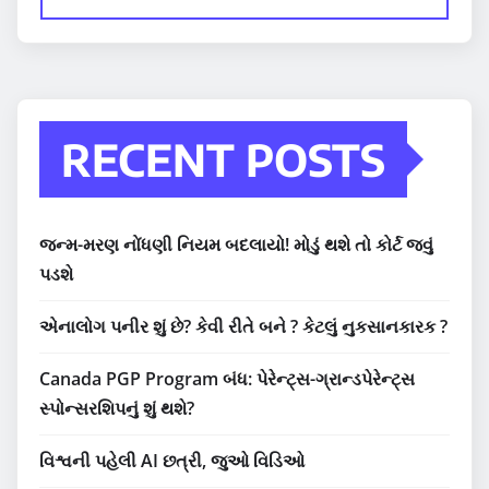
RECENT POSTS
જન્મ-મરણ નોંધણી નિયમ બદલાયો! મોડું થશે તો કોર્ટ જવું
પડશે
એનાલોગ પનીર શું છે? કેવી રીતે બને ? કેટલું નુકસાનકારક ?
Canada PGP Program બંધ: પેરેન્ટ્સ-ગ્રાન્ડપેરેન્ટ્સ
સ્પોન્સરશિપનું શું થશે?
વિશ્વની પહેલી AI છત્રી, જુઓ વિડિઓ