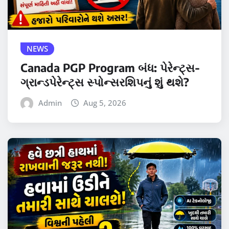
NEWS
Canada PGP Program બંધ: પેરેન્ટ્સ-
ગ્રાન્ડપેરેન્ટ્સ સ્પોન્સરશિપનું શું થશે?
Admin
Aug 5, 2026