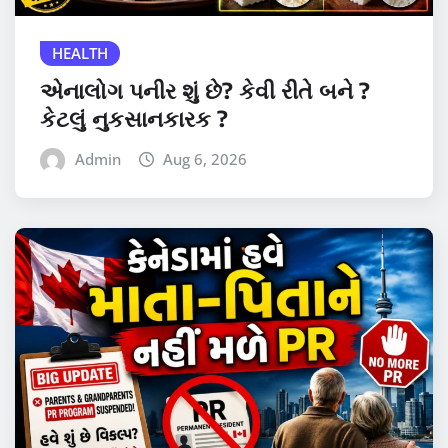
HEALTH
એનાલોગ પનીર શું છે? કેવી રીતે બને ?
કેટલું નુકસાનકારક ?
Admin
Aug 6, 2026