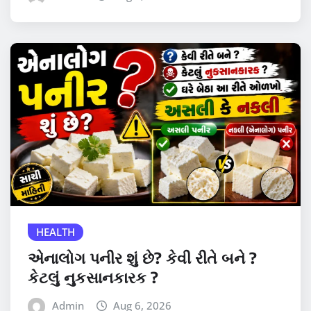
HEALTH
એનાલોગ પનીર શું છે? કેવી રીતે બને ?
કેટલું નુકસાનકારક ?
Admin
Aug 6, 2026