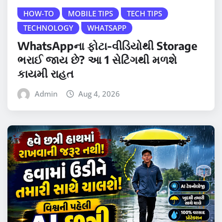
HOW-TO
MOBILE TIPS
TECH TIPS
TECHNOLOGY
WHATSAPP
WhatsAppના ફોટા-વીડિયોથી Storage
ભરાઈ જાય છે? આ 1 સેટિંગથી મળશે
કાયમી રાહત
Admin
Aug 4, 2026