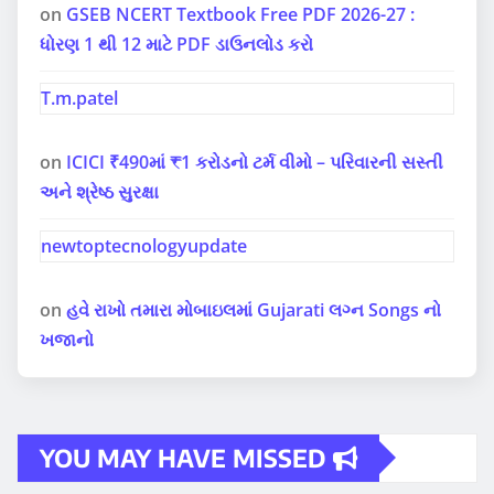
on
GSEB NCERT Textbook Free PDF 2026-27 :
ધોરણ 1 થી 12 માટે PDF ડાઉનલોડ કરો
T.m.patel
on
ICICI ₹490માં ₹1 કરોડનો ટર્મ વીમો – પરિવારની સસ્તી
અને શ્રેષ્ઠ સુરક્ષા
newtoptecnologyupdate
on
હવે રાખો તમારા મોબાઇલમાં Gujarati લગ્ન Songs નો
ખજાનો
YOU MAY HAVE MISSED