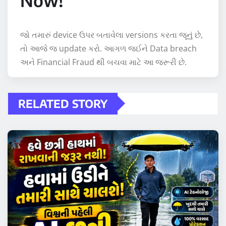
જો તમારું device ઉપર બતાવેલા versions કરતા જૂનું છે,
તો આજે જ update કરો. આગળ જઈને Data breach
અને Financial Fraud થી બચવા માટે આ જરૂરી છે.
RELATED STORY