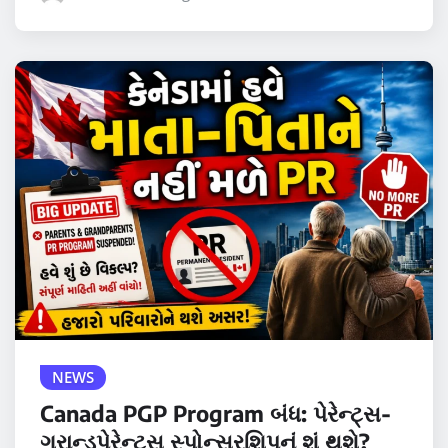
NEWS
Canada PGP Program બંધ: પેરેન્ટ્સ-
ગ્રાન્ડપેરેન્ટ્સ સ્પોન્સરશિપનું શું થશે?