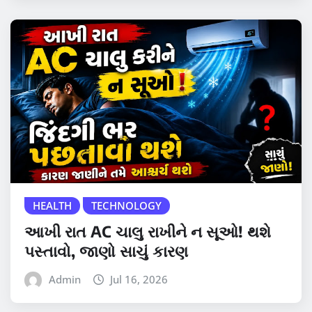
HEALTH
TECHNOLOGY
આખી રાત AC ચાલુ રાખીને ન સૂઓ! થશે
પસ્તાવો, જાણો સાચું કારણ
Admin
Jul 16, 2026