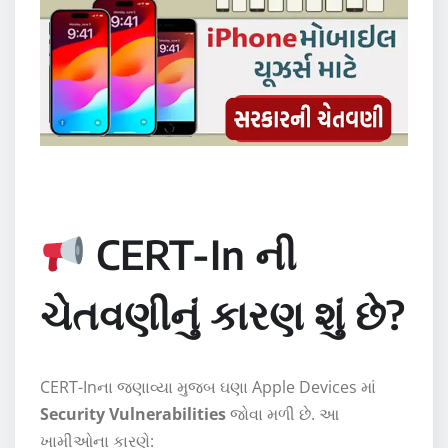
CERT-In ની
ચેતવણીનું કારણ શું છે?
CERT-Inના જણાવ્યા મુજબ ઘણા Apple Devices માં
Security Vulnerabilities
જોવા મળી છે. આ
ખામીઓના કારણે: