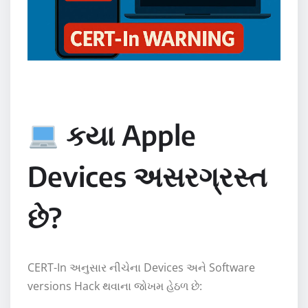
કયા Apple
Devices અસરગ્રસ્ત
છે?
CERT-In અનુસાર નીચેના Devices અને Software
versions Hack થવાના જોખમ હેઠળ છે: