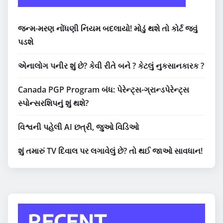
જન્મ-મરણ નોંધણી નિયમ બદલાયો! મોડું થશે તો કોર્ટ જવું
પડશે
એનાલોગ પનીર શું છે? કેવી રીતે બને ? કેટલું નુકસાનકારક ?
Canada PGP Program બંધ: પેરેન્ટ્સ-ગ્રાન્ડપેરેન્ટ્સ
સ્પોન્સરશિપનું શું થશે?
વિશ્વની પહેલી AI છત્રી, જુઓ વિડિઓ
શું તમારું TV દિવાલ પર લગાવેલું છે? તો થઈ જાઓ સાવધાન!
RECENT