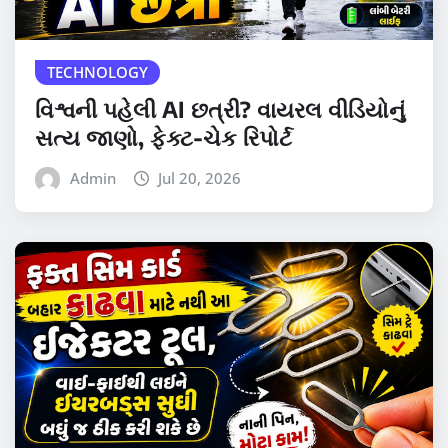
TECHNOLOGY
વિશ્વની પહેલી AI છત્રી? વાયરલ વીડિયોનું
સત્ય જાણો, ફેક્ટ-ચેક રિપોર્ટ
Admin
Jul 20, 2026