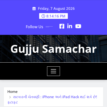
Skip
Friday, 7 August 2026
to
content
8:14:18 PM
Follow Us
Gujju Samachar
Home
સરકારની ચેતવણી : iPhone અને iPad Hack થઈ શકે છે!
ફટાફટ