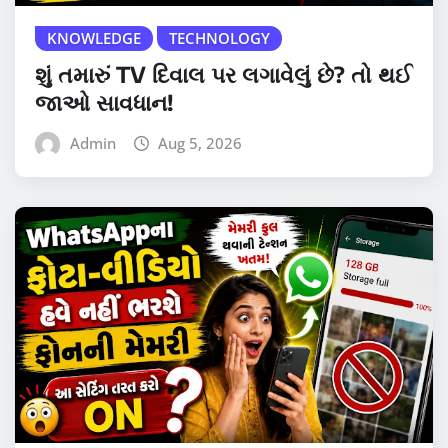
KNOWLEDGE
TECHNOLOGY
શું તમારું TV દિવાલ પર લગાવેલું છે? તો થઈ
જાઓ સાવધાન!
Admin
Aug 5, 2026