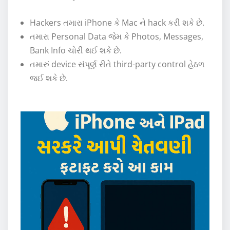
Hackers તમારા iPhone કે Mac ને hack કરી શકે છે.
તમારા Personal Data જેમ કે Photos, Messages,
Bank Info ચોરી થઈ શકે છે.
તમારું device સંપૂર્ણ રીતે third-party control હેઠળ
જઈ શકે છે.