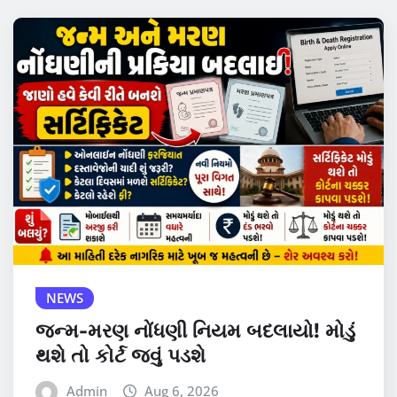
NEWS
જન્મ-મરણ નોંધણી નિયમ બદલાયો! મોડું
થશે તો કોર્ટ જવું પડશે
Admin
Aug 6, 2026