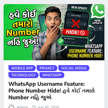
MOBILE APP
PRIVACY
SOCIAL MEDIA
TECHNOLOGY
WHATSAPP
WhatsApp Username Feature:
Phone Number Hide! હવે કોઈ તમારો
Number નહિ જુએ
Admin
Jun 30, 2026