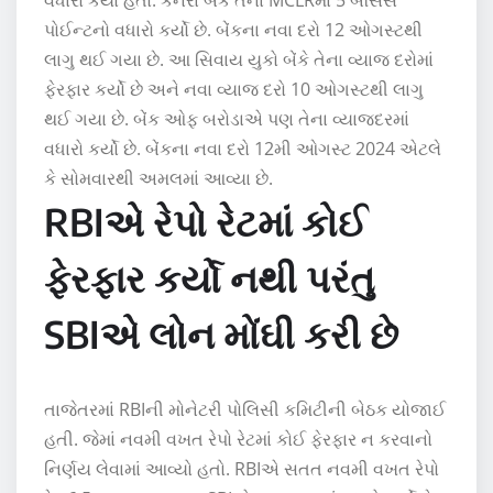
વધારો કર્યો હતો. કેનેરા બેંકે તેના MCLRમાં 5 બેસિસ
પોઈન્ટનો વધારો કર્યો છે. બેંકના નવા દરો 12 ઓગસ્ટથી
લાગુ થઈ ગયા છે. આ સિવાય યુકો બેંકે તેના વ્યાજ દરોમાં
ફેરફાર કર્યો છે અને નવા વ્યાજ દરો 10 ઓગસ્ટથી લાગુ
થઈ ગયા છે. બેંક ઓફ બરોડાએ પણ તેના વ્યાજદરમાં
વધારો કર્યો છે. બેંકના નવા દરો 12મી ઓગસ્ટ 2024 એટલે
કે સોમવારથી અમલમાં આવ્યા છે.
RBIએ રેપો રેટમાં કોઈ
ફેરફાર કર્યો નથી પરંતુ
SBIએ લોન મોંઘી કરી છે
તાજેતરમાં RBIની મોનેટરી પોલિસી કમિટીની બેઠક યોજાઈ
હતી. જેમાં નવમી વખત રેપો રેટમાં કોઈ ફેરફાર ન કરવાનો
નિર્ણય લેવામાં આવ્યો હતો. RBIએ સતત નવમી વખત રેપો