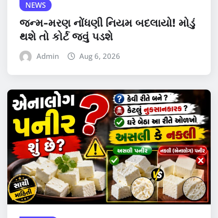
NEWS
જન્મ-મરણ નોંધણી નિયમ બદલાયો! મોડું
થશે તો કોર્ટ જવું પડશે
Admin
Aug 6, 2026