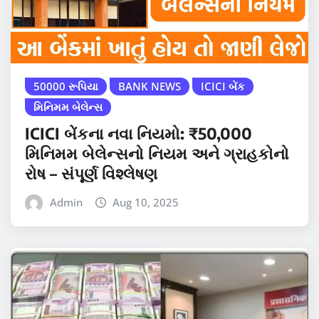
50000 રૂપિયા
BANK NEWS
ICICI બેંક
મિનિમમ બેલેન્સ
ICICI બેંકના નવા નિયમો: ₹50,000
મિનિમમ બેલેન્સનો નિયમ અને ગ્રાહકોનો
રોષ – સંપૂર્ણ વિશ્લેષણ
Admin
Aug 10, 2025