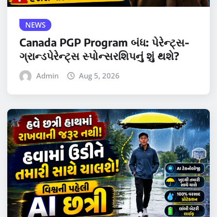
NEWS
Canada PGP Program બંધ: પેરેન્ટ્સ-
ગ્રાન્ડપેરેન્ટ્સ સ્પોન્સરશિપનું શું થશે?
Admin
Aug 5, 2026