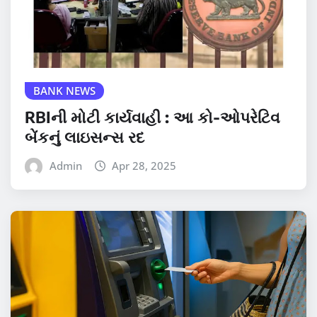
BANK NEWS
RBIની મોટી કાર્યવાહી : આ કો-ઓપરેટિવ
બેંકનું લાઇસન્સ રદ
Admin
Apr 28, 2025