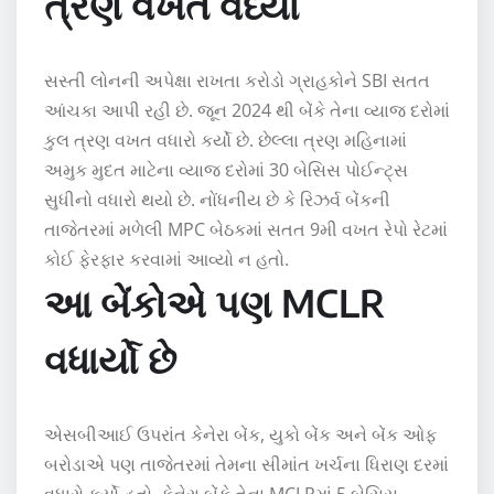
ત્રણ વખત વધ્યો
સસ્તી લોનની અપેક્ષા રાખતા કરોડો ગ્રાહકોને SBI સતત
આંચકા આપી રહી છે. જૂન 2024 થી બેંકે તેના વ્યાજ દરોમાં
કુલ ત્રણ વખત વધારો કર્યો છે. છેલ્લા ત્રણ મહિનામાં
અમુક મુદત માટેના વ્યાજ દરોમાં 30 બેસિસ પોઈન્ટ્સ
સુધીનો વધારો થયો છે. નોંધનીય છે કે રિઝર્વ બેંકની
તાજેતરમાં મળેલી MPC બેઠકમાં સતત 9મી વખત રેપો રેટમાં
કોઈ ફેરફાર કરવામાં આવ્યો ન હતો.
આ બેંકોએ પણ MCLR
વધાર્યો છે
એસબીઆઈ ઉપરાંત કેનેરા બેંક, યુકો બેંક અને બેંક ઓફ
બરોડાએ પણ તાજેતરમાં તેમના સીમાંત ખર્ચના ધિરાણ દરમાં