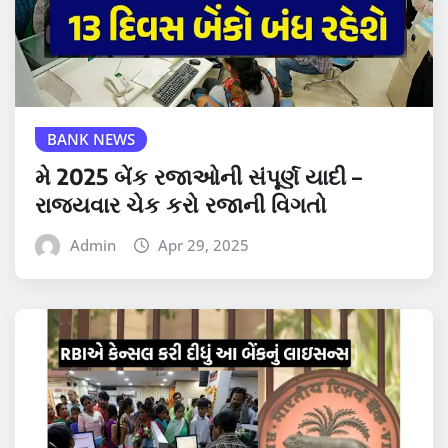
BANK NEWS
મે 2025 બેંક રજાઓની સંપૂર્ણ યાદી –
રાજ્યવાર ચેક કરો રજાની વિગતો
Admin
Apr 29, 2025