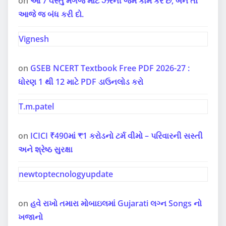
on
આ 7 વસ્તુ મગજ માટે ઝેરની જેમ કામ કરે છે, બને તો
આજે જ બંધ કરી દો.
Vignesh
on
GSEB NCERT Textbook Free PDF 2026-27 :
ધોરણ 1 થી 12 માટે PDF ડાઉનલોડ કરો
T.m.patel
on
ICICI ₹490માં ₹1 કરોડનો ટર્મ વીમો – પરિવારની સસ્તી
અને શ્રેષ્ઠ સુરક્ષા
newtoptecnologyupdate
on
હવે રાખો તમારા મોબાઇલમાં Gujarati લગ્ન Songs નો
ખજાનો