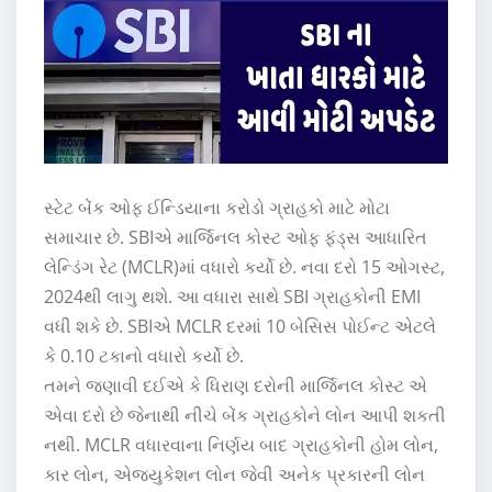
સ્ટેટ બેંક ઓફ ઈન્ડિયાના કરોડો ગ્રાહકો માટે મોટા
સમાચાર છે. SBIએ માર્જિનલ કોસ્ટ ઓફ ફંડ્સ આધારિત
લેન્ડિંગ રેટ (MCLR)માં વધારો કર્યો છે. નવા દરો 15 ઓગસ્ટ,
2024થી લાગુ થશે. આ વધારા સાથે SBI ગ્રાહકોની EMI
વધી શકે છે. SBIએ MCLR દરમાં 10 બેસિસ પોઈન્ટ એટલે
કે 0.10 ટકાનો વધારો કર્યો છે.
તમને જણાવી દઈએ કે ધિરાણ દરોની માર્જિનલ કોસ્ટ એ
એવા દરો છે જેનાથી નીચે બેંક ગ્રાહકોને લોન આપી શકતી
નથી. MCLR વધારવાના નિર્ણય બાદ ગ્રાહકોની હોમ લોન,
કાર લોન, એજ્યુકેશન લોન જેવી અનેક પ્રકારની લોન