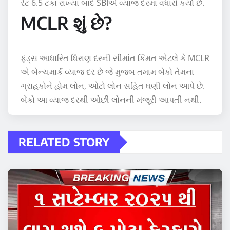
રેટ 6.5 ટકા રાખ્યા બાદ SBIએ વ્યાજ દરમાં વધારો કર્યો છે.
MCLR શું છે?
ફંડ્સ આધારિત ધિરાણ દરની સીમાંત કિંમત એટલે કે MCLR
એ બેન્ચમાર્ક વ્યાજ દર છે જે મુજબ તમામ બેંકો તેમના
ગ્રાહકોને હોમ લોન, ઓટો લોન સહિત ઘણી લોન આપે છે.
બેંકો આ વ્યાજ દરથી ઓછી લોનની મંજૂરી આપતી નથી.
RELATED STORY