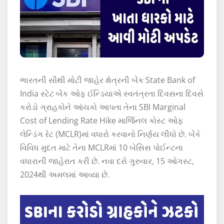
ભારતની સૌથી મોટી જાહેર ક્ષેત્રની બેંક State Bank of
India સ્ટેટ બેંક ઓફ ઈન્ડિયાએ સ્વતંત્રતા દિવસના દિવસે
કરોડો ગ્રાહકોને આંચકો આપતા તેના SBI Marginal
Cost of Lending Rate Hike માર્જિનલ કોસ્ટ ઓફ
લેન્ડિંગ રેટ (MCLR)માં વધારો કરવાનો નિર્ણય લીધો છે. બેંકે
વિવિધ મુદત માટે તેના MCLRમાં 10 બેસિસ પોઈન્ટના
વધારાની જાહેરાત કરી છે. નવા દરો ગુરુવાર, 15 ઓગસ્ટ,
2024થી અમલમાં આવ્યા છે.