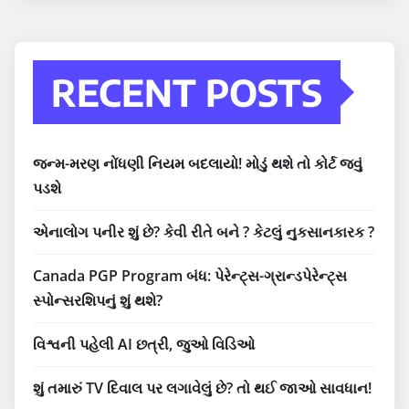
RECENT POSTS
જન્મ-મરણ નોંધણી નિયમ બદલાયો! મોડું થશે તો કોર્ટ જવું
પડશે
એનાલોગ પનીર શું છે? કેવી રીતે બને ? કેટલું નુકસાનકારક ?
Canada PGP Program બંધ: પેરેન્ટ્સ-ગ્રાન્ડપેરેન્ટ્સ
સ્પોન્સરશિપનું શું થશે?
વિશ્વની પહેલી AI છત્રી, જુઓ વિડિઓ
શું તમારું TV દિવાલ પર લગાવેલું છે? તો થઈ જાઓ સાવધાન!