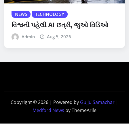
NEWS
TECHNOLOGY
વિશ્વની પહેલી AI છત્રી, જુઓ વિડિઓ
Admin
Aug 5, 2026
Copyright © 2026 | Powered by
Gujju Samachar
|
Medford News
by ThemeArile
Home
Contact
PRIVACY
Disclaimer