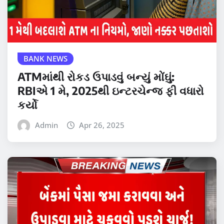
BANK NEWS
ATMમાંથી રોકડ ઉપાડવું બન્યું મોંઘું:
RBIએ 1 મે, 2025થી ઇન્ટરચેન્જ ફી વધારો
કર્યો
Admin
Apr 26, 2025