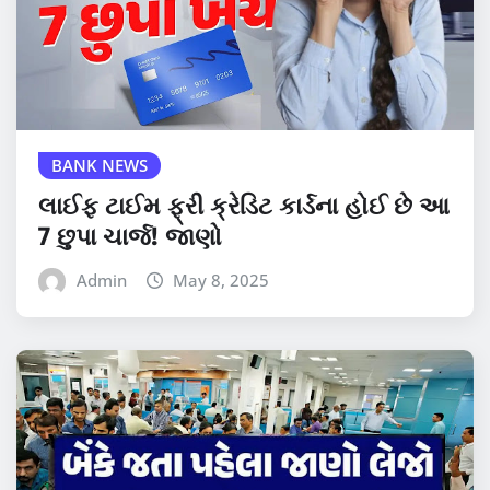
BANK NEWS
લાઈફ ટાઈમ ફ્રી ક્રેડિટ કાર્ડના હોઈ છે આ
7 છુપા ચાર્જ! જાણો
Admin
May 8, 2025