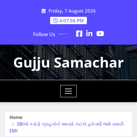
Skip
Friday, 7 August 2026
to
content
4:07:57 PM
Follow Us
Gujju Samachar
Home
SBIએ કરોડો ગ્રાહકોને આપ્યો ઝટકો હવે વધી જશે તમારી
EMI