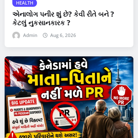
HEALTH
એનાલોગ પનીર શું છે? કેવી રીતે બને ?
કેટલું નુકસાનકારક ?
Admin
Aug 6, 2026