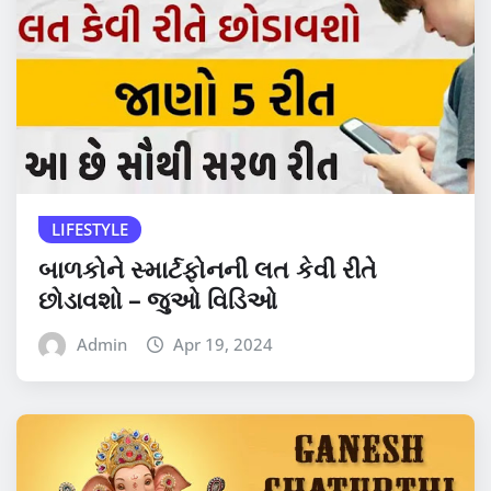
LIFESTYLE
બાળકોને સ્માર્ટફોનની લત કેવી રીતે
છોડાવશો – જુઓ વિડિઓ
Admin
Apr 19, 2024