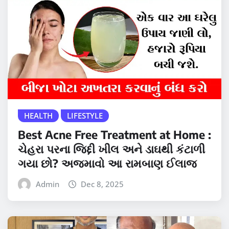
HEALTH
LIFESTYLE
Best Acne Free Treatment at Home :
ચેહરા પરના જિદ્દી ખીલ અને ડાઘથી કંટાળી
ગયા છો? અજમાવો આ રામબાણ ઈલાજ
Admin
Dec 8, 2025