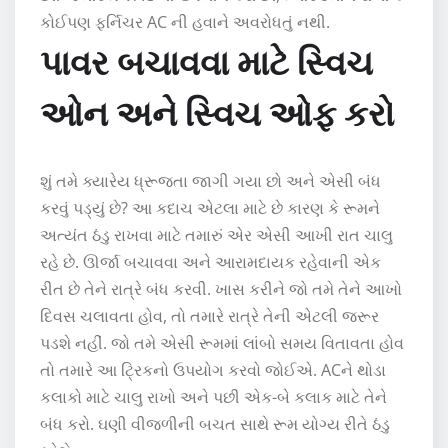
કોઈપણ ફર્નિચર AC ની હવાને અવરોધતું નથી.
પાવર બચાવવા માટે સ્વિચ
ઓન અને સ્વિચ ઓફ કરો
શું તમે ક્યારેય ધ્રૂજતા જાગી ગયા છો અને એસી બંધ
કરવું પડ્યું છે? આ કદાચ એટલા માટે છે કારણ કે રૂમને
અત્યંત ઠંડુ રાખવા માટે તમારું એર એસી આખી રાત ચાલુ
રહે છે. ઊર્જા બચાવવા અને આરામદાયક રહેવાની એક
રીત છે તેને રાત્રે બંધ કરવી. ખાસ કરીને જો તમે તેને આખો
દિવસ ચલાવતા હોવ, તો તમારે રાત્રે તેની એટલી જરૂર
પડશે નહીં. જો તમે એસી રૂમમાં લાંબો સમય વિતાવતા હોવ
તો તમારે આ ટ્રિકનો ઉપયોગ કરવો જોઈએ. ACને થોડા
કલાકો માટે ચાલુ રાખો અને પછી એક-બે કલાક માટે તેને
બંધ કરો. ઘણી વીજળીની બચત સાથે રૂમ યોગ્ય રીતે ઠંડુ