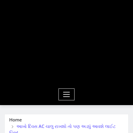
Home
આખો દિવસ AC ચાલુ રાખશો તો પણ અડધું આવશે લાઈટ
બિલ!