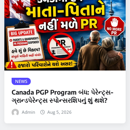
NEWS
Canada PGP Program બંધ: પેરેન્ટ્સ-
ગ્રાન્ડપેરેન્ટ્સ સ્પોન્સરશિપનું શું થશે?
Admin
Aug 5, 2026