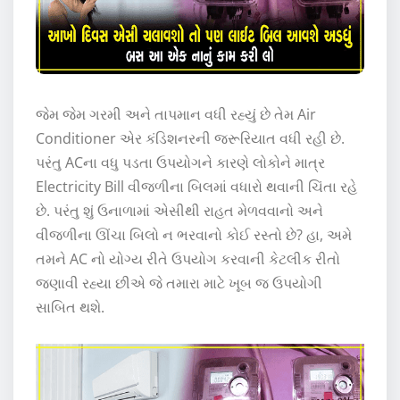
જેમ જેમ ગરમી અને તાપમાન વધી રહ્યું છે તેમ Air
Conditioner એર કંડિશનરની જરૂરિયાત વધી રહી છે.
પરંતુ ACના વધુ પડતા ઉપયોગને કારણે લોકોને માત્ર
Electricity Bill વીજળીના બિલમાં વધારો થવાની ચિંતા રહે
છે. પરંતુ શું ઉનાળામાં એસીથી રાહત મેળવવાનો અને
વીજળીના ઊંચા બિલો ન ભરવાનો કોઈ રસ્તો છે? હા, અમે
તમને AC નો યોગ્ય રીતે ઉપયોગ કરવાની કેટલીક રીતો
જણાવી રહ્યા છીએ જે તમારા માટે ખૂબ જ ઉપયોગી
સાબિત થશે.