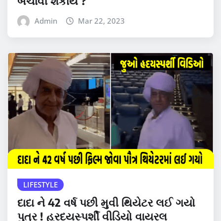
બચાવી શકાય ?
Admin
Mar 22, 2023
LIFESTYLE
દાદા ને 42 વર્ષ પછી મુવી થિયેટર લઈ ગયો
પુત્ર ! હ્રદયસ્પર્શી વીડિયો વાયરલ