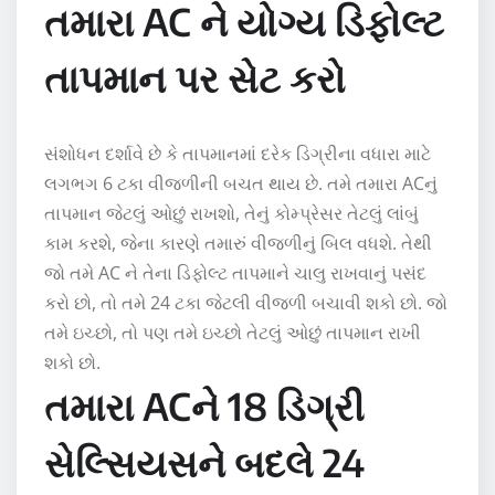
તમારા AC ને યોગ્ય ડિફોલ્ટ
તાપમાન પર સેટ કરો
સંશોધન દર્શાવે છે કે તાપમાનમાં દરેક ડિગ્રીના વધારા માટે
લગભગ 6 ટકા વીજળીની બચત થાય છે. તમે તમારા ACનું
તાપમાન જેટલું ઓછું રાખશો, તેનું કોમ્પ્રેસર તેટલું લાંબું
કામ કરશે, જેના કારણે તમારું વીજળીનું બિલ વધશે. તેથી
જો તમે AC ને તેના ડિફોલ્ટ તાપમાને ચાલુ રાખવાનું પસંદ
કરો છો, તો તમે 24 ટકા જેટલી વીજળી બચાવી શકો છો. જો
તમે ઇચ્છો, તો પણ તમે ઇચ્છો તેટલું ઓછું તાપમાન રાખી
શકો છો.
તમારા ACને 18 ડિગ્રી
સેલ્સિયસને બદલે 24