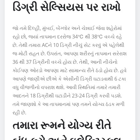
ડિગ્રી સેલ્સિયસ પર રાખો
જો તમે દિલ્હી, મુંબઈ, બેંગ્લોર અને ચેન્નાઈ જેવા શહેરોમાં
રહો છો, જ્યાં તાપમાન દરરોજ 34℃ થી 38℃ વચ્ચે રહે
છે. તેથી તમારા ACને 10 ડિગ્રી નીચું સેટ કરવું એ પહેલેથી
જ મોટી રાહત છે. ઉપરાંત, આપણા શરીરનું તાપમાન સરેરાશ
36 થી 37 ડિગ્રીની વચ્ચે હોય છે. તેથી, આની નીચેનો
કોઈપણ ઓરડો આપણા માટે સામાન્ય રીતે ઠંડો હોય છે. હવે
આપણે જાણીએ છીએ કે એસીની ડિગ્રી ઘટાડવાથી 6 ટકા
વધુ વીજળીનો વપરાશ થશે. આવી સ્થિતિમાં તમારે તમારી
આદતને 18 ડિગ્રીથી ઘટાડીને 23-24 ડિગ્રી કરવી પડશે.
તમે જાણશો કે આ તાપમાનમાં પણ તમને યોગ્ય ઠંડક મળી
રહી છે.
તમારા રૂમને યોગ્ય રીતે