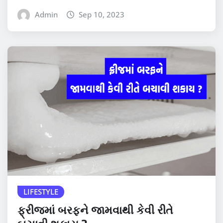
Admin
Sep 10, 2023
LIFESTYLE
ફ્રીજમાં બરફને જામવાથી કેવી રીતે