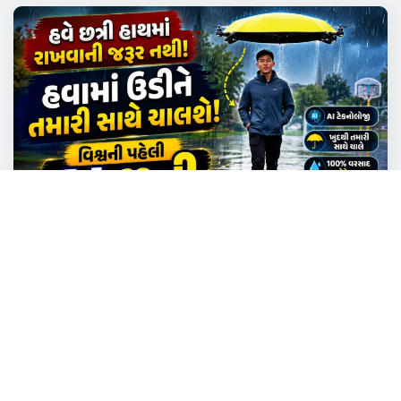
NEWS
TECHNOLOGY
વિશ્વની પહેલી AI છત્રી, જુઓ વિડિઓ
Admin
Aug 5, 2026