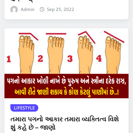
Admin
Sep 25, 2022
LIFESTYLE
તમારા પગનો આકાર તમારા વ્યક્તિત્વ વિશે
શું કહે છે – જાણો