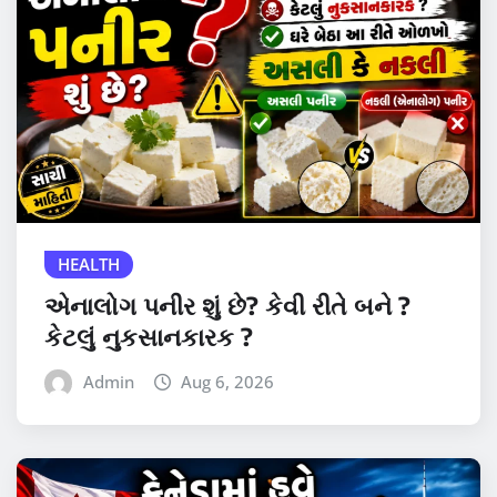
HEALTH
એનાલોગ પનીર શું છે? કેવી રીતે બને ?
કેટલું નુકસાનકારક ?
Admin
Aug 6, 2026