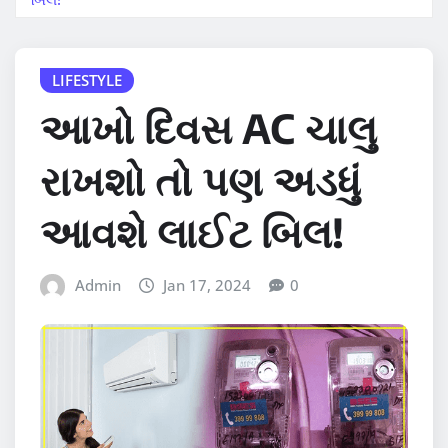
LIFESTYLE
આખો દિવસ AC ચાલુ
રાખશો તો પણ અડધું
આવશે લાઈટ બિલ!
Admin
Jan 17, 2024
0