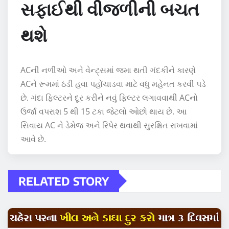
સફાઈથી વીજળીની બચત
થશે
ACની નળીઓ અને વેન્ટ્સમાં જમા થતી ગંદકીને કારણે
ACને રૂમમાં ઠંડી હવા પહોંચાડવા માટે વધુ મહેનત કરવી પડે
છે. ગંદા ફિલ્ટરને દૂર કરીને નવું ફિલ્ટર લગાવવાથી ACનો
ઉર્જા વપરાશ 5 થી 15 ટકા જેટલો ઓછો થાય છે. આ
સિવાય AC ને ડેમેજ અને રિપેર થવાથી સુરક્ષિત રાખવામાં
આવે છે.
RELATED STORY