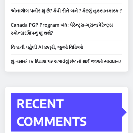
એનાલોગ પનીર શું છે? કેવી રીતે બને ? કેટલું નુકસાનકારક ?
Canada PGP Program બંધ: પેરેન્ટ્સ-ગ્રાન્ડપેરેન્ટ્સ
સ્પોન્સરશિપનું શું થશે?
વિશ્વની પહેલી AI છત્રી, જુઓ વિડિઓ
શું તમારું TV દિવાલ પર લગાવેલું છે? તો થઈ જાઓ સાવધાન!
RECENT
COMMENTS