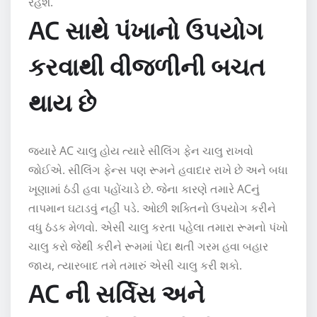
રહેશે.
AC સાથે પંખાનો ઉપયોગ
કરવાથી વીજળીની બચત
થાય છે
જ્યારે AC ચાલુ હોય ત્યારે સીલિંગ ફેન ચાલુ રાખવો
જોઈએ. સીલિંગ ફેન્સ પણ રૂમને હવાદાર રાખે છે અને બધા
ખૂણામાં ઠંડી હવા પહોંચાડે છે. જેના કારણે તમારે ACનું
તાપમાન ઘટાડવું નહીં પડે. ઓછી શક્તિનો ઉપયોગ કરીને
વધુ ઠંડક મેળવો. એસી ચાલુ કરતા પહેલા તમારા રૂમનો પંખો
ચાલુ કરો જેથી કરીને રૂમમાં પેદા થતી ગરમ હવા બહાર
જાય, ત્યારબાદ તમે તમારું એસી ચાલુ કરી શકો.
AC ની સર્વિસ અને