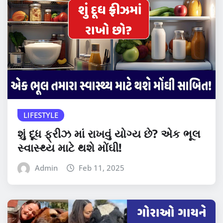
LIFESTYLE
શું દૂધ ફ્રીઝ માં રાખવું યોગ્ય છે? એક ભૂલ
સ્વાસ્થ્ય માટે થશે મોંઘી!
Admin
Feb 11, 2025