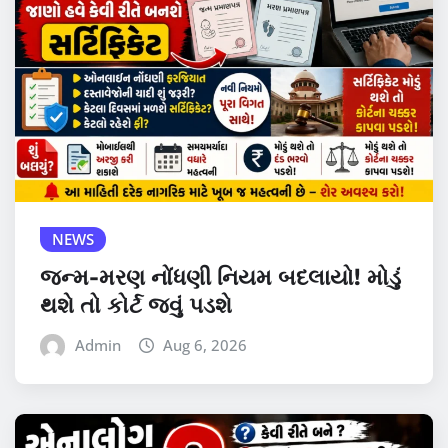
NEWS
જન્મ-મરણ નોંધણી નિયમ બદલાયો! મોડું
થશે તો કોર્ટ જવું પડશે
Admin
Aug 6, 2026