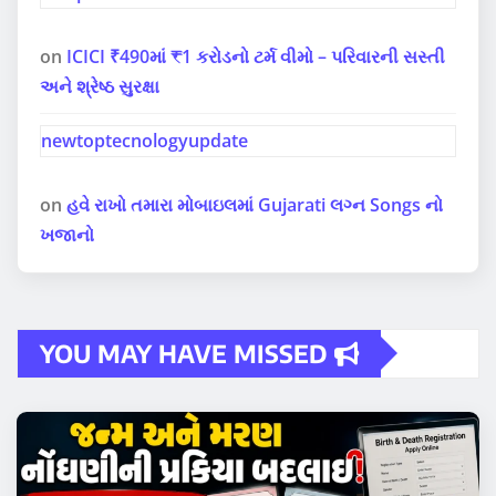
on
ICICI ₹490માં ₹1 કરોડનો ટર્મ વીમો – પરિવારની સસ્તી
અને શ્રેષ્ઠ સુરક્ષા
newtoptecnologyupdate
on
હવે રાખો તમારા મોબાઇલમાં Gujarati લગ્ન Songs નો
ખજાનો
YOU MAY HAVE MISSED