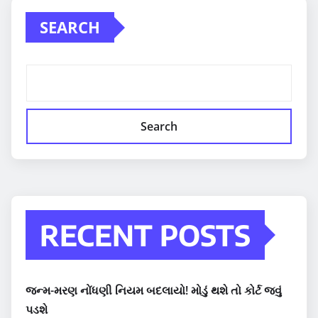
SEARCH
Search
RECENT POSTS
જન્મ-મરણ નોંધણી નિયમ બદલાયો! મોડું થશે તો કોર્ટ જવું
પડશે