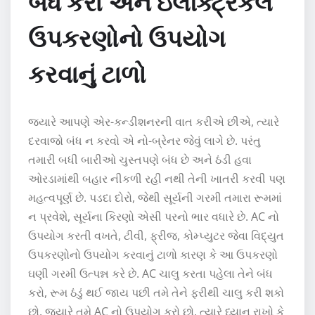
બંધ કરો અને ઇલેક્ટ્રિકલ
ઉપકરણોનો ઉપયોગ
કરવાનું ટાળો
જ્યારે આપણે એર-કન્ડીશનરની વાત કરીએ છીએ, ત્યારે
દરવાજો બંધ ન કરવો એ નો-બ્રેનર જેવું લાગે છે. પરંતુ
તમારી બધી બારીઓ ચુસ્તપણે બંધ છે અને ઠંડી હવા
ઓરડામાંથી બહાર નીકળી રહી નથી તેની ખાતરી કરવી પણ
મહત્વપૂર્ણ છે. પડદા દોરો, જેથી સૂર્યની ગરમી તમારા રૂમમાં
ન પ્રવેશે, સૂર્યના કિરણો એસી પરનો ભાર વધારે છે. AC નો
ઉપયોગ કરતી વખતે, ટીવી, ફ્રીજ, કોમ્પ્યુટર જેવા વિદ્યુત
ઉપકરણોનો ઉપયોગ કરવાનું ટાળો કારણ કે આ ઉપકરણો
ઘણી ગરમી ઉત્પન્ન કરે છે. AC ચાલુ કરતા પહેલા તેને બંધ
કરો, રૂમ ઠંડું થઈ જાય પછી તમે તેને ફરીથી ચાલુ કરી શકો
છો. જ્યારે તમે AC નો ઉપયોગ કરો છો, ત્યારે ધ્યાન રાખો કે