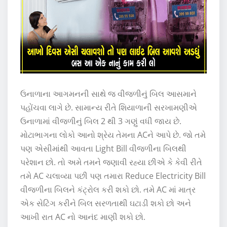
ઉનાળાના આગમનની સાથે જ વીજળીનું બિલ આસમાને
પહોંચવા લાગે છે. સામાન્ય રીતે શિયાળાની સરખામણીએ
ઉનાળામાં વીજળીનું બિલ 2 થી 3 ગણું વધી જાય છે.
મોટાભાગના લોકો આનો શ્રેય તેમના ACને આપે છે. જો તમે
પણ એસીમાંથી આવતા Light Bill વીજળીના બિલથી
પરેશાન છો. તો અમે તમને જણાવી રહ્યા છીએ કે કેવી રીતે
તમે AC ચલાવ્યા પછી પણ તમારા Reduce Electricity Bill
વીજળીના બિલને કંટ્રોલ કરી શકો છો. તમે AC માં માત્ર
એક સેટિંગ કરીને બિલ સરળતાથી ઘટાડી શકો છો અને
આખી રાત AC નો આનંદ માણી શકો છો.