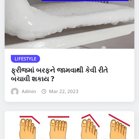
LIFESTYLE
ફ્રીજમાં બરફને જામવાથી કેવી રીતે
બચાવી શકાય ?
Admin
Mar 22, 2023