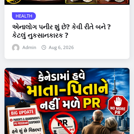
HEALTH
એનાલોગ પનીર શું છે? કેવી રીતે બને ?
કેટલું નુકસાનકારક ?
Admin
Aug 6, 2026