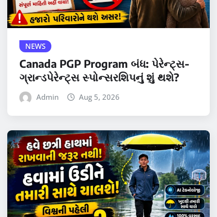
NEWS
Canada PGP Program બંધ: પેરેન્ટ્સ-
ગ્રાન્ડપેરેન્ટ્સ સ્પોન્સરશિપનું શું થશે?
Admin
Aug 5, 2026