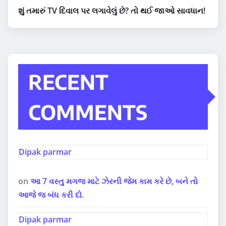
શું તમારું TV દિવાલ પર લગાવેલું છે? તો થઈ જાઓ સાવધાન!
RECENT
COMMENTS
Dipak parmar
on
આ 7 વસ્તુ મગજ માટે ઝેરની જેમ કામ કરે છે, બને તો
આજે જ બંધ કરી દો.
Dipak parmar