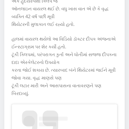
એક હૃદયસ્પર્શી ક્લિપ જે
ઑનલાઇન વાયરલ થઈ છે. વધુ ખાસ વાત એ છે કે વૃદ્ધ
વ્યક્તિ 42 વર્ષ પછી મૂવી
થિયેટરની મુલાકાત લઈ રહ્યો હતો.
હાલમાં વાયરલ થયેલો આ વિડિયો ડૉક્ટર દીપક અંજનાએ
ઈન્સ્ટાગ્રામ પર શેર કર્યો હતો.
ટૂંકી ક્લિપમાં, પરંપરાગત કુર્તા અને ધોતીમાં સજ્જ દીપકના
દાદા એસ્કેલેટરનો ઉપયોગ
કરતા જોઈ શકાય છે. ત્યારબાદ બંને થિયેટરમાં જઈને મૂવી
જોવા ગયા. વૃદ્ધ માણસે પણ
ટૂંકી લટાર મારી અને આસપાસના વાતાવરણને પણ
બિરદાવ્યું.