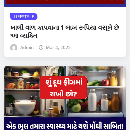
LIFESTYLE
ખાલી વાળ કાપવાના 1 લાખ રૂપિયા વસૂલે છે
આ વ્યક્તિ
Admin
Mar 4, 2025