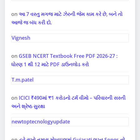
on
આ 7 વસ્તુ મગજ માટે ઝેરની જેમ કામ કરે છે, બને તો
આજે જ બંધ કરી દો.
Vignesh
on
GSEB NCERT Textbook Free PDF 2026-27 :
ધોરણ 1 થી 12 માટે PDF ડાઉનલોડ કરો
T.m.patel
on
ICICI ₹490માં ₹1 કરોડનો ટર્મ વીમો – પરિવારની સસ્તી
અને શ્રેષ્ઠ સુરક્ષા
newtoptecnologyupdate
on
હવે રાખો તમારા મોબાઇલમાં Gujarati લગ્ન Songs નો