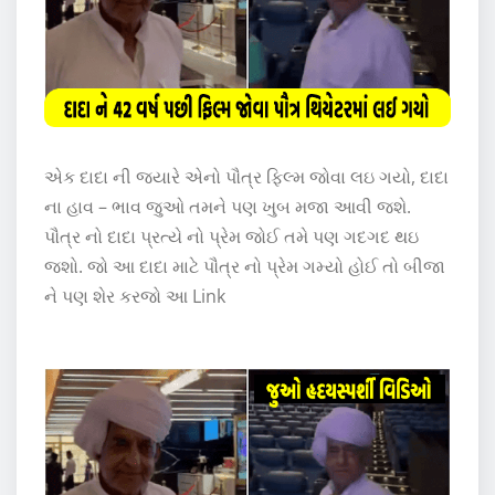
એક દાદા ની જયારે એનો પૌત્ર ફિલ્મ જોવા લઇ ગયો, દાદા
ના હાવ – ભાવ જુઓ તમને પણ ખુબ મજા આવી જશે.
પૌત્ર નો દાદા પ્રત્યે નો પ્રેમ જોઈ તમે પણ ગદગદ થઇ
જશો. જો આ દાદા માટે પૌત્ર નો પ્રેમ ગમ્યો હોઈ તો બીજા
ને પણ શેર કરજો આ Link