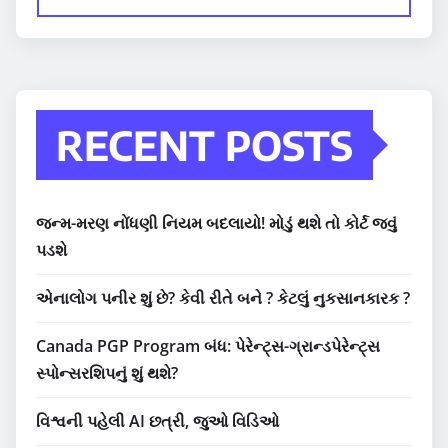
RECENT POSTS
જન્મ-મરણ નોંધણી નિયમ બદલાયો! મોડું થશે તો કોર્ટ જવું
પડશે
એનાલોગ પનીર શું છે? કેવી રીતે બને ? કેટલું નુકસાનકારક ?
Canada PGP Program બંધ: પેરેન્ટ્સ-ગ્રાન્ડપેરેન્ટ્સ
સ્પોન્સરશિપનું શું થશે?
વિશ્વની પહેલી AI છત્રી, જુઓ વિડિઓ