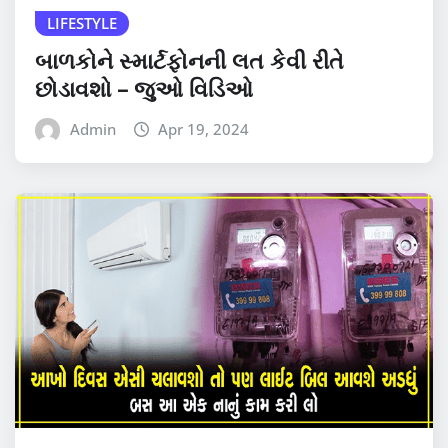
LIFESTYLE
બાળકોને સ્માર્ટફોનની લત કેવી રીતે
છોડાવશો – જુઓ વિડિઓ
Admin
Apr 19, 2024