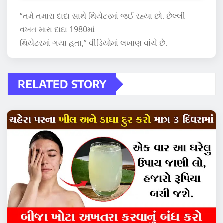
“તમે તમારા દાદા સાથે થિયેટરમાં જઈ રહ્યા છો. છેલ્લી
વખત મારા દાદા 1980માં
થિયેટરમાં ગયા હતા,” વીડિયોમાં લખાણ વાંચે છે.
RELATED STORY