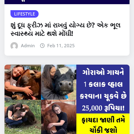
LIFESTYLE
શું દૂધ ફ્રીઝ માં રાખવું યોગ્ય છે? એક ભૂલ
સ્વાસ્થ્ય માટે થશે મોંઘી!
Admin
Feb 11, 2025