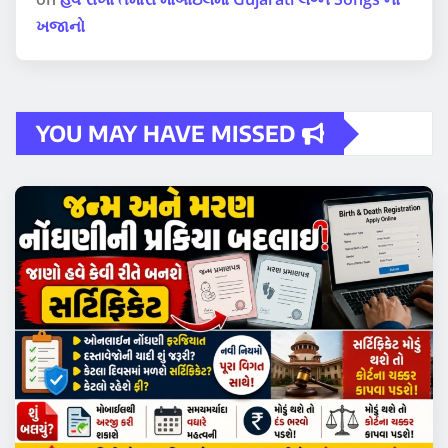
ખજાનો
YOU MAY HAVE MISSED