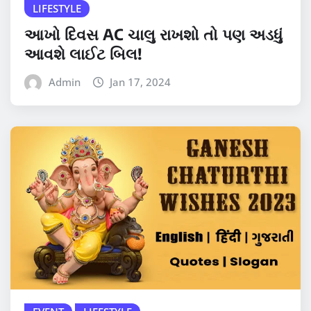
LIFESTYLE
આખો દિવસ AC ચાલુ રાખશો તો પણ અડધું
આવશે લાઈટ બિલ!
Admin
Jan 17, 2024