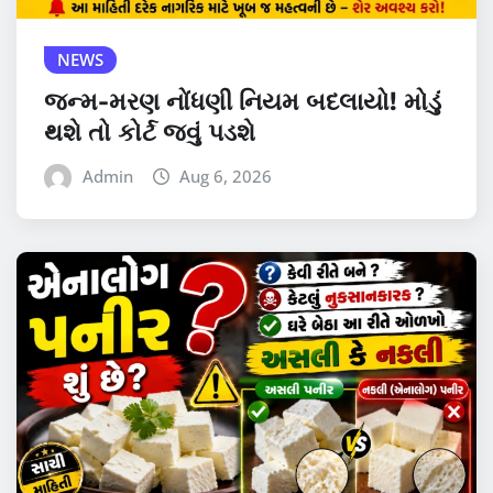
NEWS
જન્મ-મરણ નોંધણી નિયમ બદલાયો! મોડું
થશે તો કોર્ટ જવું પડશે
Admin
Aug 6, 2026