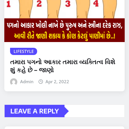
LIFESTYLE
તમારા પગનો આકાર તમારા વ્યક્તિત્વ વિશે
શું કહે છે – જાણો
Admin
Apr 2, 2022
LEAVE A REPLY