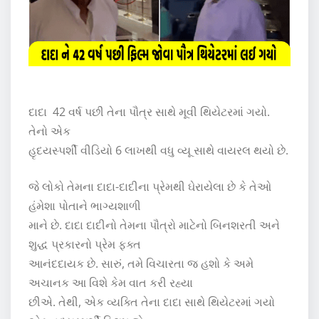
દાદા 42 વર્ષ પછી તેના પૌત્ર સાથે મૂવી થિયેટરમાં ગયો.
તેનો એક
હૃદયસ્પર્શી વીડિયો 6 લાખથી વધુ વ્યૂ સાથે વાયરલ થયો છે.
જે લોકો તેમના દાદા-દાદીના પ્રેમથી ઘેરાયેલા છે કે તેઓ
હંમેશા પોતાને ભાગ્યશાળી
માને છે. દાદા દાદીનો તેમના પૌત્રો માટેનો બિનશરતી અને
શુદ્ધ પ્રકારનો પ્રેમ ફક્ત
આનંદદાયક છે. સારું, તમે વિચારતા જ હશો કે અમે
અચાનક આ વિશે કેમ વાત કરી રહ્યા
છીએ. તેથી, એક વ્યક્તિ તેના દાદા સાથે થિયેટરમાં ગયો