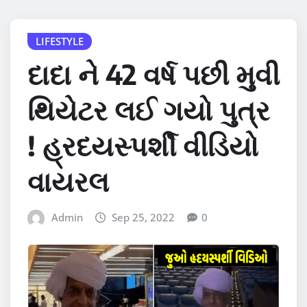
LIFESTYLE
દાદા ને 42 વર્ષ પછી મુવી
થિયેટર લઈ ગયો પુત્ર
! હ્રદયસ્પર્શી વીડિયો
વાયરલ
Admin
Sep 25, 2022
0