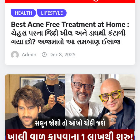
HEALTH
LIFESTYLE
Best Acne Free Treatment at Home :
ચેહરા પરના જિદ્દી ખીલ અને ડાઘથી કંટાળી
ગયા છો? અજમાવો આ રામબાણ ઈલાજ
Admin
Dec 8, 2025