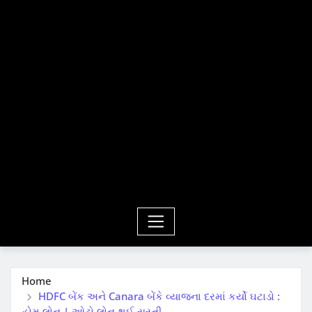
Home
HDFC બેંક અને Canara બેંકે વ્યાજના દરમાં કર્યો ઘટાડો :
હોમ લોન | ઓટો લોન થઈ સસ્તી