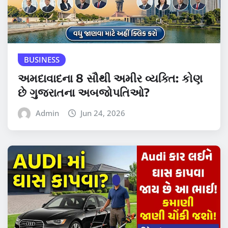
BUSINESS
અમદાવાદના 8 સૌથી અમીર વ્યક્તિ: કોણ
છે ગુજરાતના અબજોપતિઓ?
Admin
Jun 24, 2026