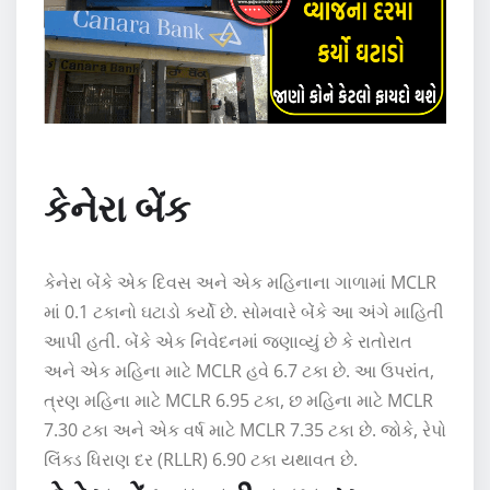
કેનેરા બેંક
કેનેરા બેંકે એક દિવસ અને એક મહિનાના ગાળામાં MCLR
માં 0.1 ટકાનો ઘટાડો કર્યો છે. સોમવારે બેંકે આ અંગે માહિતી
આપી હતી. બેંકે એક નિવેદનમાં જણાવ્યું છે કે રાતોરાત
અને એક મહિના માટે MCLR હવે 6.7 ટકા છે. આ ઉપરાંત,
ત્રણ મહિના માટે MCLR 6.95 ટકા, છ મહિના માટે MCLR
7.30 ટકા અને એક વર્ષ માટે MCLR 7.35 ટકા છે. જોકે, રેપો
લિંક્ડ ધિરાણ દર (RLLR) 6.90 ટકા યથાવત છે.