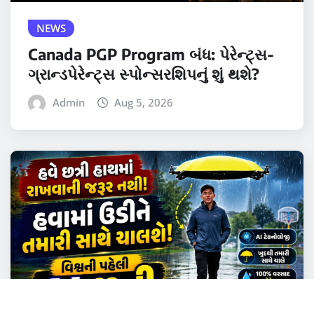
NEWS
Canada PGP Program બંધ: પેરેન્ટ્સ-
ગ્રાન્ડપેરેન્ટ્સ સ્પોન્સરશિપનું શું થશે?
Admin
Aug 5, 2026