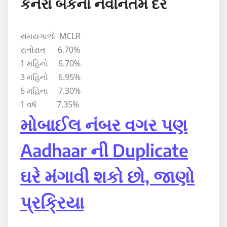
કેનેરા બેંકના નવીનતમ દર
સમયગાળો MCLR
રાતોરાત 6.70%
1 મહિનો 6.70%
3 મહિનો 6.95%
6 મહિના 7.30%
1 વર્ષ 7.35%
મોબાઈલ નંબર વગર પણ
Aadhaar ની Duplicate
ઘરે મંગાવી શકો છો, જાણો
પ્રક્રિયા