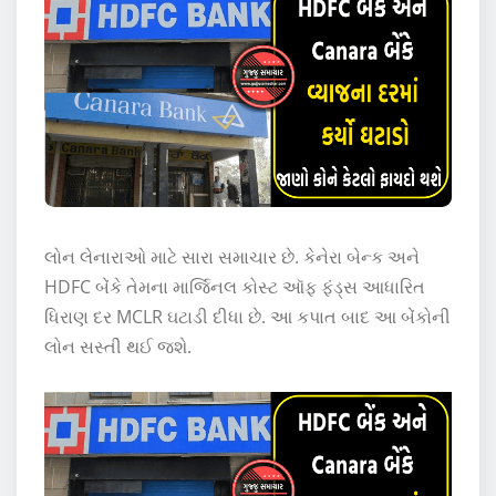
લોન લેનારાઓ માટે સારા સમાચાર છે. કેનેરા બેન્ક અને
HDFC બેંકે તેમના માર્જિનલ કોસ્ટ ઑફ ફંડ્સ આધારિત
ધિરાણ દર MCLR ઘટાડી દીધા છે. આ કપાત બાદ આ બેંકોની
લોન સસ્તી થઈ જશે.