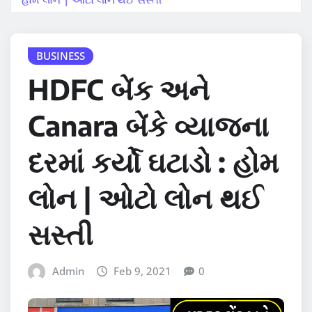
BUSINESS
HDFC બેંક અને
Canara બેંકે વ્યાજના
દરમાં કર્યો ઘટાડો : હોમ
લોન | ઓટો લોન થઈ
સસ્તી
Admin
Feb 9, 2021
0