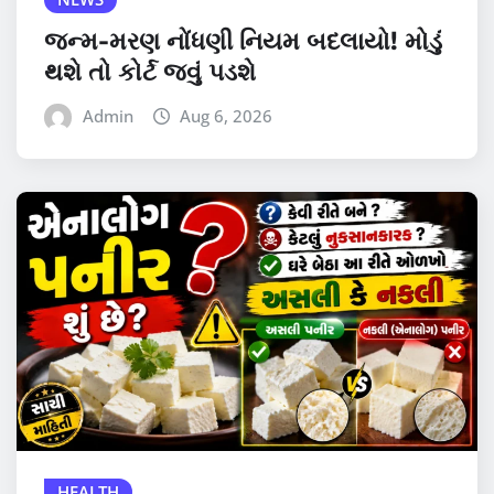
જન્મ-મરણ નોંધણી નિયમ બદલાયો! મોડું
થશે તો કોર્ટ જવું પડશે
Admin
Aug 6, 2026
HEALTH