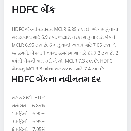
HDFC બેંક
HDFC બેંકની રાતોરાત MCLR 6.85 ટકા છે. એક મહિનાના
સમયગાળા માટે 6.9 ટકા. જ્યારે, ત્રણ મહિના માટે બેંકની
MCLR 6.95 ટકા છે. 6 મહિનાની અવધિ માટે 7.05 ટકા. તે
જ સમયે, બેંકમાં 1 વર્ષના સમયગાળા માટે દર 7.2 ટકા છે. 2
વર્ષથી બેંકની વાત કરીએ તો, MCLR 7.3 ટકા છે. HDFC
બેન્કનું MCLR 3 વર્ષના સમયગાળા માટે 7.4 ટકા છે.
HDFC બેંકના નવીનતમ દર
સમયગાળો HDFC
રાતોરાત 6.85%
1 મહિનો 6.90%
3 મહિનો 6.95%
6 મહિનો 7.05%