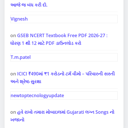
આજે જ બંધ કરી દો.
Vignesh
on
GSEB NCERT Textbook Free PDF 2026-27 :
ધોરણ 1 થી 12 માટે PDF ડાઉનલોડ કરો
T.m.patel
on
ICICI ₹490માં ₹1 કરોડનો ટર્મ વીમો – પરિવારની સસ્તી
અને શ્રેષ્ઠ સુરક્ષા
newtoptecnologyupdate
on
હવે રાખો તમારા મોબાઇલમાં Gujarati લગ્ન Songs નો
ખજાનો