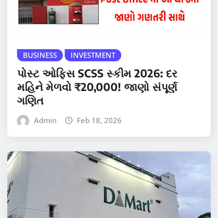
BUSINESS
INVESTMENT
પોસ્ટ ઓફિસ SCSS સ્કીમ 2026: દર
મહિને મેળવો ₹20,000! જાણો સંપૂર્ણ
ગણિત
Admin
Feb 18, 2026