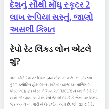
દેશનું સૌથી મોંઘુ સ્કૂટર 2
લાખ રૂપિયા સસ્તું, જાણો
અસલી કિંમત
રેપો રેટ લિંક્ડ લોન એટલે
શું?
ઘણી બેંકો રેપો રેટ લિંક્ડ હોમ લોન આપે છે. આ યોજના
હેઠળ ફ્લોટિંગ હોમ લોન્સ માટેનો વ્યાજ દર ‘માર્જિનલ
કોસ્ટ ઑફ ફંડ બેસ્ડ લેન્ડિંગ રેટ’ (MCLR) ને બદલે રેપો રેટ
સાથે જોડવામાં આવે છે. રેપો રેટ એ દર છે કે જેના પર રિઝર્વ
બેંક અન્ય વ્યાપારી બેંકોને લોન આપે છે. જો RBI રેપો રેટ