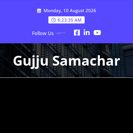
Skip
Monday, 10 August 2026
to
content
6:23:37 AM
Follow Us
Gujju Samachar