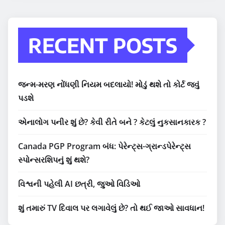
RECENT POSTS
જન્મ-મરણ નોંધણી નિયમ બદલાયો! મોડું થશે તો કોર્ટ જવું
પડશે
એનાલોગ પનીર શું છે? કેવી રીતે બને ? કેટલું નુકસાનકારક ?
Canada PGP Program બંધ: પેરેન્ટ્સ-ગ્રાન્ડપેરેન્ટ્સ
સ્પોન્સરશિપનું શું થશે?
વિશ્વની પહેલી AI છત્રી, જુઓ વિડિઓ
શું તમારું TV દિવાલ પર લગાવેલું છે? તો થઈ જાઓ સાવધાન!