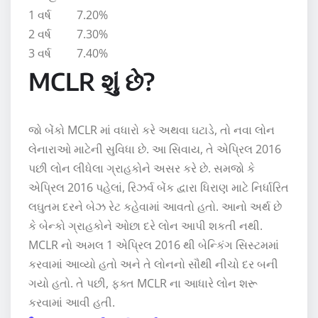
1 વર્ષ 7.20%
2 વર્ષ 7.30%
3 વર્ષ 7.40%
MCLR શું છે?
જો બેંકો MCLR માં વધારો કરે અથવા ઘટાડે, તો નવા લોન
લેનારાઓ માટેની સુવિધા છે. આ સિવાય, તે એપ્રિલ 2016
પછી લોન લીધેલા ગ્રાહકોને અસર કરે છે. સમજો કે
એપ્રિલ 2016 પહેલાં, રિઝર્વ બેંક દ્વારા ધિરાણ માટે નિર્ધારિત
લઘુતમ દરને બેઝ રેટ કહેવામાં આવતો હતો. આનો અર્થ છે
કે બેન્કો ગ્રાહકોને ઓછા દરે લોન આપી શકતી નથી.
MCLR નો અમલ 1 એપ્રિલ 2016 થી બેન્કિંગ સિસ્ટમમાં
કરવામાં આવ્યો હતો અને તે લોનનો સૌથી નીચો દર બની
ગયો હતો. તે પછી, ફક્ત MCLR ના આધારે લોન શરૂ
કરવામાં આવી હતી.