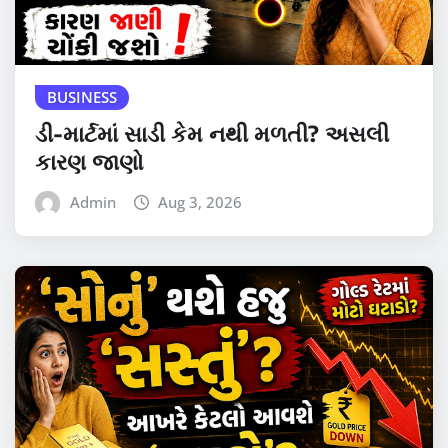
BUSINESS
ડી-માર્ટમાં સાડી કેમ નથી મળતી? અસલી
કારણ જાણો
Admin
Aug 3, 2026