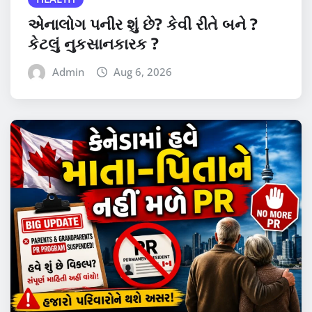
એનાલોગ પનીર શું છે? કેવી રીતે બને ?
કેટલું નુકસાનકારક ?
Admin
Aug 6, 2026