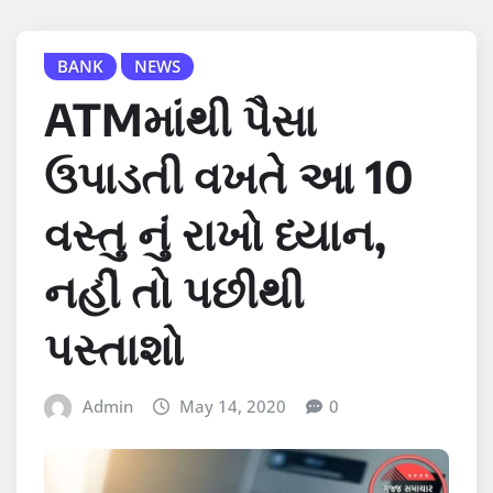
BANK
NEWS
ATMમાંથી પૈસા
ઉપાડતી વખતે આ 10
વસ્તુ નું રાખો ધ્યાન,
નહીં તો પછીથી
પસ્તાશો
Admin
May 14, 2020
0