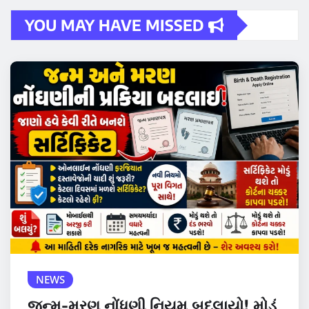
YOU MAY HAVE MISSED
NEWS
જન્મ-મરણ નોંધણી નિયમ બદલાયો! મોડું