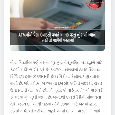
બેંકો નિયમિતપણે તેમના ગ્રાહકોને સુરક્ષિત વ્યવહારો માટે
કેટલીક ટીપ્સ શેર કરે છે. આજના સમયમાં ATM સિવાય
ડિજિટલ ટ્રાન્ઝેક્શનની છેતરપિંડીના કેસોમાં પણ વધારો
થયો છે. જો તમે ATM અથવા Debit કાર્ડની મદદથી રોકડ
ઉપાડવાની વાત કરો છો, તો ગ્રાહકો વારંવાર તેમનો પાસવર્ડ
સંતાડવા નું ભૂલી જાય છે, જેનાથી છેતરપિંડીની સંભાવના
વધી જાય છે. આવી ઘટનાઓને ટાળવા માટે બેન્કો દ્વારા
સૂચવેલ કેટલીક ટીપ્સ અહીં આપી છે. આ પોસ્ટ માં, આવી