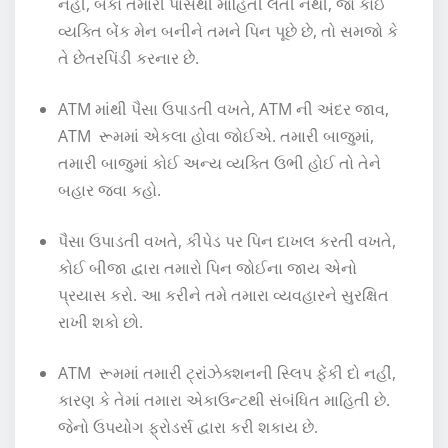
નહીં, બેંકો તમારી પાસેથી માહિતી લેતી નથી, જો કોઈ
વ્યક્તિ બેંક મેન બનીને તમને પિન પૂછે છે, તો સમજો કે
તે છેતરપિંડી કરનાર છે.
ATM માંથી પૈસા ઉપાડતી વખતે, ATM ની અંદર જાવ,
ATM રૂમમાં એકલા હોવા જોઈએ. તમારી બાજુમાં,
તમારી બાજુમાં કોઈ અન્ય વ્યક્તિ ઉભી હોઈ તો તેને
બહાર જવા કહો.
પૈસા ઉપાડતી વખતે, કીપેડ પર પિન દાખલ કરતી વખતે,
કોઈ બીજા દ્વારા તમારો પિન જોઈના જાય એનો
પ્રયાસ કરો. આ કરીને તમે તમારા વ્યવહારને સુરક્ષિત
રાખી શકો છો.
ATM રૂમમાં તમારી ટ્રાંઝેક્શનની સ્લિપ ફેંકી દો નહીં,
કારણ કે તેમાં તમારા એકાઉન્ટથી સંબંધિત માહિતી છે.
જેનો ઉપયોગ ફ્રોડર્સ દ્વારા કરી શકાય છે.