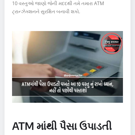
10 વસ્તુઓ જાણો જેની મદદથી તમે તમારા ATM
ટ્રાન્ઝેક્શનને સુરક્ષિત બનાવી શકો.
ATM માંથી પૈસા ઉપાડતી