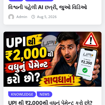
વિશ્વની પહેલી AI છત્રી, જુઓ વિડિઓ
Admin
Aug 5, 2026
KNOWLEDGE
NEWS
UPI થી ₹2,000થી વધુનું પેમેન્ટ કરો છો?