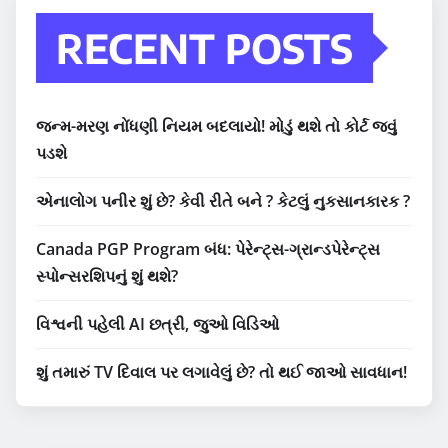
RECENT POSTS
જન્મ-મરણ નોંધણી નિયમ બદલાયો! મોડું થશે તો કોર્ટ જવું
પડશે
એનાલોગ પનીર શું છે? કેવી રીતે બને ? કેટલું નુકસાનકારક ?
Canada PGP Program બંધ: પેરેન્ટ્સ-ગ્રાન્ડપેરેન્ટ્સ
સ્પોન્સરશિપનું શું થશે?
વિશ્વની પહેલી AI છત્રી, જુઓ વિડિઓ
શું તમારું TV દિવાલ પર લગાવેલું છે? તો થઈ જાઓ સાવધાન!