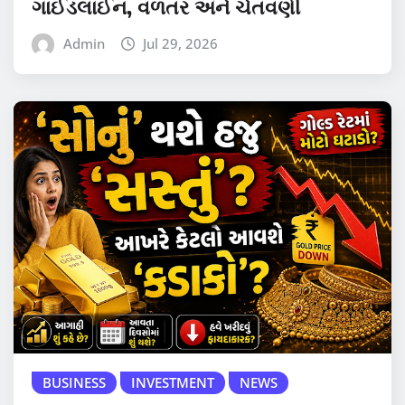
ગાઈડલાઈન, વળતર અને ચેતવણી
Admin
Jul 29, 2026
BUSINESS
INVESTMENT
NEWS