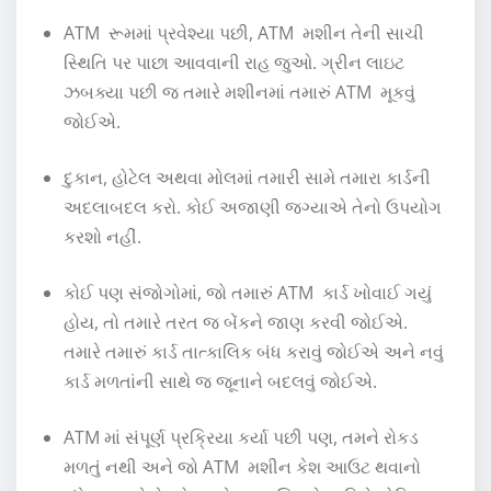
ATM રૂમમાં પ્રવેશ્યા પછી, ATM મશીન તેની સાચી
સ્થિતિ પર પાછા આવવાની રાહ જુઓ. ગ્રીન લાઇટ
ઝબક્યા પછી જ તમારે મશીનમાં તમારું ATM મૂકવું
જોઈએ.
દુકાન, હોટેલ અથવા મોલમાં તમારી સામે તમારા કાર્ડની
અદલાબદલ કરો. કોઈ અજાણી જગ્યાએ તેનો ઉપયોગ
કરશો નહીં.
કોઈ પણ સંજોગોમાં, જો તમારું ATM કાર્ડ ખોવાઈ ગયું
હોય, તો તમારે તરત જ બેંકને જાણ કરવી જોઈએ.
તમારે તમારું કાર્ડ તાત્કાલિક બંધ કરાવું જોઈએ અને નવું
કાર્ડ મળતાંની સાથે જ જૂનાને બદલવું જોઈએ.
ATM માં ​​સંપૂર્ણ પ્રક્રિયા કર્યા પછી પણ, તમને રોકડ
મળતું નથી અને જો ATM મશીન કેશ આઉટ થવાનો