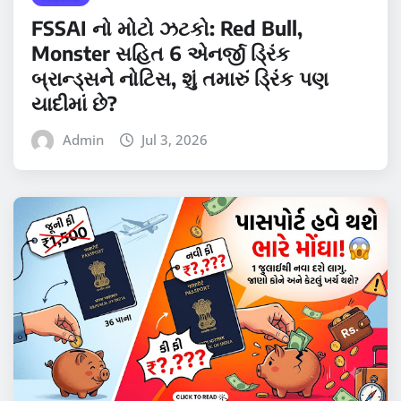
FSSAI નો મોટો ઝટકો: Red Bull,
Monster સહિત 6 એનર્જી ડ્રિંક
બ્રાન્ડ્સને નોટિસ, શું તમારું ડ્રિંક પણ
યાદીમાં છે?
Admin
Jul 3, 2026