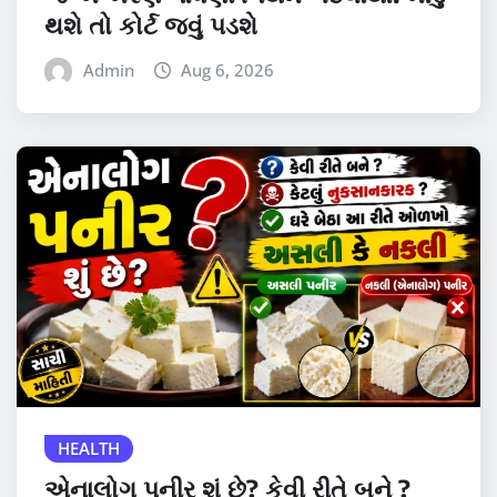
થશે તો કોર્ટ જવું પડશે
Admin
Aug 6, 2026
HEALTH
એનાલોગ પનીર શું છે? કેવી રીતે બને ?