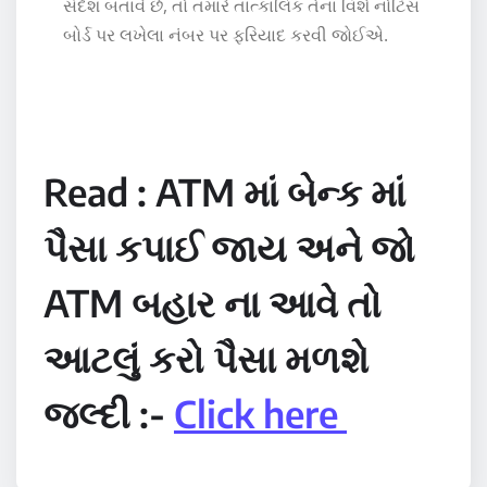
સંદેશ બતાવે છે, તો તમારે તાત્કાલિક તેના વિશે નોટિસ
બોર્ડ પર લખેલા નંબર પર ફરિયાદ કરવી જોઈએ.
Read : ATM માં ​​બેન્ક માં
પૈસા કપાઈ જાય અને જો
ATM બહાર ના આવે તો
આટલું કરો પૈસા મળશે
જલ્દી :-
Click here