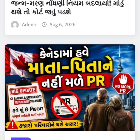
જન્મ-મરણ નોંધણી નિયમ બદલાયો! મોડું
થશે તો કોર્ટ જવું પડશે
Admin
Aug 6, 2026