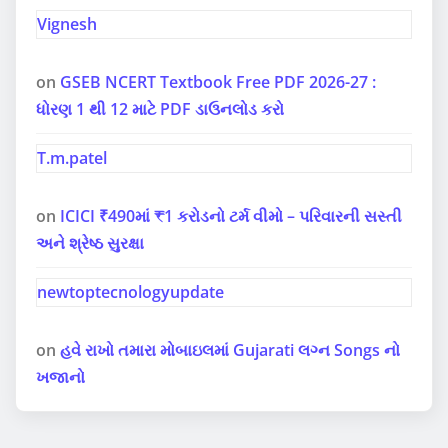
Vignesh
on
GSEB NCERT Textbook Free PDF 2026-27 :
ધોરણ 1 થી 12 માટે PDF ડાઉનલોડ કરો
T.m.patel
on
ICICI ₹490માં ₹1 કરોડનો ટર્મ વીમો – પરિવારની સસ્તી
અને શ્રેષ્ઠ સુરક્ષા
newtoptecnologyupdate
on
હવે રાખો તમારા મોબાઇલમાં Gujarati લગ્ન Songs નો
ખજાનો