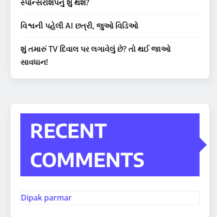
સ્પોન્સરશિપનું શું થશે?
વિશ્વની પહેલી AI છત્રી, જુઓ વિડિઓ
શું તમારું TV દિવાલ પર લગાવેલું છે? તો થઈ જાઓ
સાવધાન!
RECENT
COMMENTS
Dipak parmar