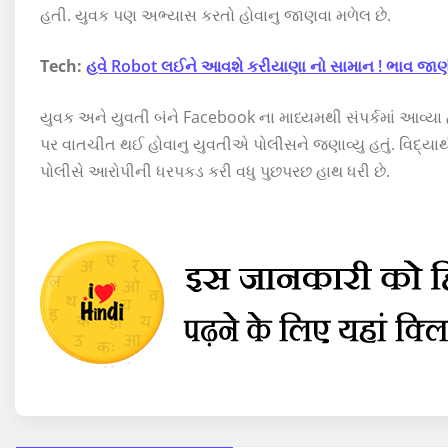
હતી. યુવક પણ અભ્યાસ કરતો હોવાનુ જાણવા મળેલ છે.
Tech:
હવે Robot લઈને આવશે કરીયાણા નો સામાન ! ભાવ જાણી
યુવક અને યુવતી બંને Facebook ના માધ્યમથી સંપર્કમાં આવ્
પર વાતચીત થઈ હોવાનુ યુવતીએ પોલીસને જણાવ્યુ હતું. વિદ્યાર્
પોલીસે આરોપીની ધરપકડ કરી વધુ પુછપરછ હાથ ધરી છે.