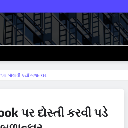
ળવા બોલાવી કર્યો બળાત્કાર
ok પર દોસ્તી કરવી પડે
 બળાત્કાર