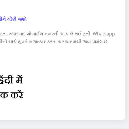
ને ચોંકી જશો
યા હતાં. ત્યારબાદ મોબાઈલ નંબરની આપ-લે થઈ હતી. Whatsapp
થીની સાથે યુવકે બળાત્કાર કરતા ચકચાર મચી જવા પામેલ છે.