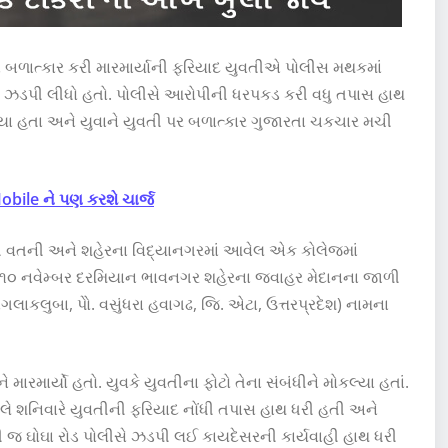
ે બળાત્કાર કરી મારમાર્યાની ફરિયાદ યુવતીએ પોલીસ મથકમાં
ે ઝડપી લીધો હતો. પોલીસે આરોપીની ધરપકડ કરી વધુ તપાસ હાથ
્યા હતા અને યુવાને યુવતી પર બળાત્કાર ગુજારતા ચકચાર મચી
bile ને પણ કરશે ચાર્જ
ી વતની અને શહેરના વિદ્યાનગરમાં આવેલ એક કોલેજમાં
 ૧૦ નવેમ્બર દરમિયાન ભાવનગર શહેરના જવાહર મેદાનના જાળી
લાકલુબા, પોે. વસુંધરા હવાગઢ, જિ. એટા, ઉત્તરપ્રદેશ) નામના
ારમાર્યો હતો. યુવકે યુવતીના ફોટો તેના સંબંધીને મોકલ્યા હતાં.
 શનિવારે યુવતીની ફરિયાદ નોંધી તપાસ હાથ ધરી હતી અને
ી જ ઘોઘા રોડ પોલીસે ઝડપી લઈ કાયદેસરની કાર્યવાહી હાથ ધરી