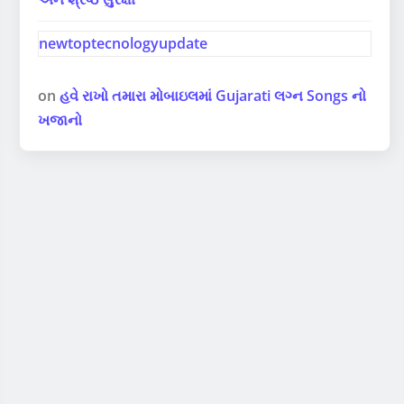
newtoptecnologyupdate
on
હવે રાખો તમારા મોબાઇલમાં Gujarati લગ્ન Songs નો
ખજાનો