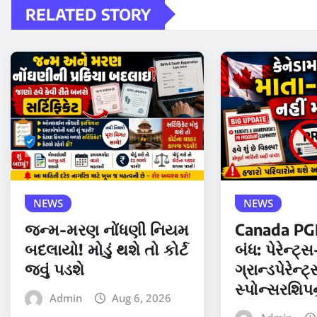
RELATED STORY
NEWS
NEWS
જન્મ-મરણ નોંધણી નિયમ
Canada PG
બદલાયો! મોડું થશે તો કોર્ટ
બંધ: પેરેન્ટ્સ
જવું પડશે
ગ્રાન્ડપેરેન્ટ
સ્પોન્સરશિપનુ
Admin
Aug 6, 2026