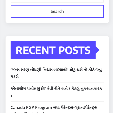
Search
RECENT POSTS
જન્મ-મરણ નોંધણી નિયમ બદલાયો! મોડું થશે તો કોર્ટ જવું
પડશે
એનાલોગ પનીર શું છે? કેવી રીતે બને ? કેટલું નુકસાનકારક
?
Canada PGP Program બંધ: પેરેન્ટ્સ-ગ્રાન્ડપેરેન્ટ્સ