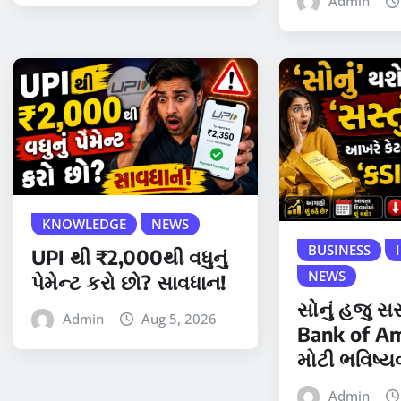
Admin
KNOWLEDGE
NEWS
BUSINESS
UPI થી ₹2,000થી વધુનું
NEWS
પેમેન્ટ કરો છો? સાવધાન!
સોનું હજુ સસ્
Admin
Aug 5, 2026
Bank of Am
મોટી ભવિષ્ય
Admin