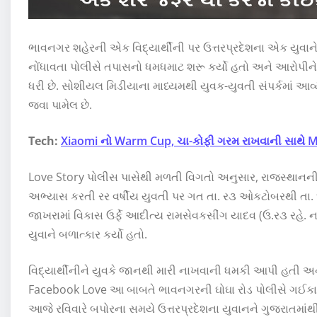
ભાવનગર શહેરની એક વિદ્યાર્થીની પર ઉત્તરપ્રદેશના એક યુવાન
નોંધાવતા પોલીસે તપાસનો ધમધમાટ શરૂ કર્યો હતો અને આરોપીન
ધરી છે. સોશીયલ મિડીયાના માધ્યમથી યુવક-યુવતી સંપર્કમાં આવ
જવા પામેલ છે.
Tech:
Xiaomi નો Warm Cup, ચા-કોફી ગરમ રાખવાની સાથે Mo
Love Story પોલીસ પાસેથી મળતી વિગતો અનુસાર, રાજસ્થાનન
અભ્યાસ કરતી રર વર્ષીય યુવતી પર ગત તા. ર૩ ઓકટોબરથી તા.
જાખરામાં વિકાસ ઉર્ફે આદીત્ય રામસેવકસીંગ યાદવ (ઉ.ર૩ રહે. નગ
યુવાને બળાત્કાર કર્યો હતો.
વિદ્યાર્થીનીને યુવકે જાનથી મારી નાખવાની ધમકી આપી હતી અને મ
Facebook Love આ બાબતે ભાવનગરની ઘોઘા રોડ પોલીસે ગઈકાલે
આજે રવિવારે બપોરના સમયે ઉત્તરપ્રદેશના યુવાનને ગુજરાતમાંથ