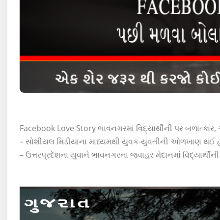
Facebook Love Story ભાવનગરમાં વિદ્યાર્થીની પર બળાત્કાર
– સોશીયલ મિડીયાના માધ્યમથી યુવક-યુવતીની ઓળખાણ થઈ 
– ઉત્તરપ્રદેશના યુવાને ભાવનગરના જવાહર મેદાનમાં વિદ્યાર્થીની