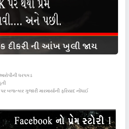
, આરોપીની ધરપકડ
હતી
 પર બળાત્કાર ગુજારી મારમાર્યાની ફરિયાદ નોંધાઈ