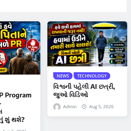
NEWS
TECHNOLOGY
વિશ્વની પહેલી AI છત્રી,
જુઓ વિડિઓ
P Program
-
Admin
Aug 5, 2026
્સ
ં શું થશે?