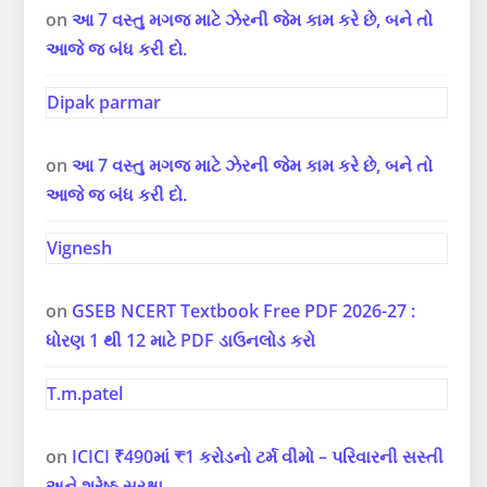
on
આ 7 વસ્તુ મગજ માટે ઝેરની જેમ કામ કરે છે, બને તો
આજે જ બંધ કરી દો.
Dipak parmar
on
આ 7 વસ્તુ મગજ માટે ઝેરની જેમ કામ કરે છે, બને તો
આજે જ બંધ કરી દો.
Vignesh
on
GSEB NCERT Textbook Free PDF 2026-27 :
ધોરણ 1 થી 12 માટે PDF ડાઉનલોડ કરો
T.m.patel
on
ICICI ₹490માં ₹1 કરોડનો ટર્મ વીમો – પરિવારની સસ્તી
અને શ્રેષ્ઠ સુરક્ષા