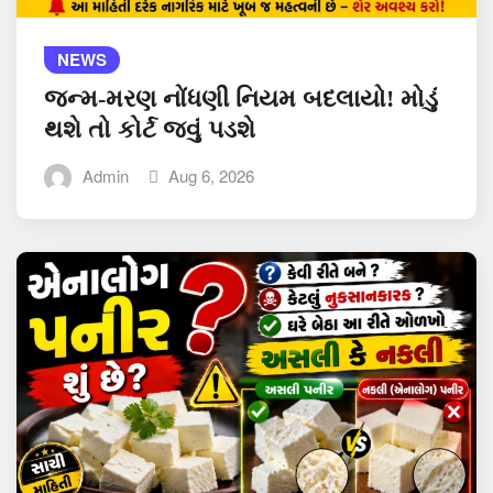
NEWS
જન્મ-મરણ નોંધણી નિયમ બદલાયો! મોડું
થશે તો કોર્ટ જવું પડશે
Admin
Aug 6, 2026