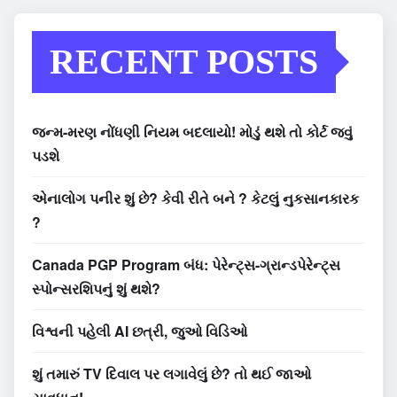
RECENT POSTS
જન્મ-મરણ નોંધણી નિયમ બદલાયો! મોડું થશે તો કોર્ટ જવું
પડશે
એનાલોગ પનીર શું છે? કેવી રીતે બને ? કેટલું નુકસાનકારક
?
Canada PGP Program બંધ: પેરેન્ટ્સ-ગ્રાન્ડપેરેન્ટ્સ
સ્પોન્સરશિપનું શું થશે?
વિશ્વની પહેલી AI છત્રી, જુઓ વિડિઓ
શું તમારું TV દિવાલ પર લગાવેલું છે? તો થઈ જાઓ