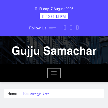
Skip
Friday, 7 August 2026
to
content
10:36:12 PM
Follow Us
Gujju Samachar
Home
label/વાસ્તુશાસ્ત્ર