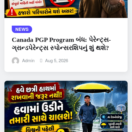
NEWS
Canada PGP Program બંધ: પેરેન્ટ્સ-
ગ્રાન્ડપેરેન્ટ્સ સ્પોન્સરશિપનું શું થશે?
Admin
Aug 5, 2026