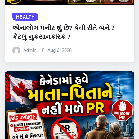
HEALTH
એનાલોગ પનીર શું છે? કેવી રીતે બને ?
કેટલું નુકસાનકારક ?
Admin
Aug 6, 2026