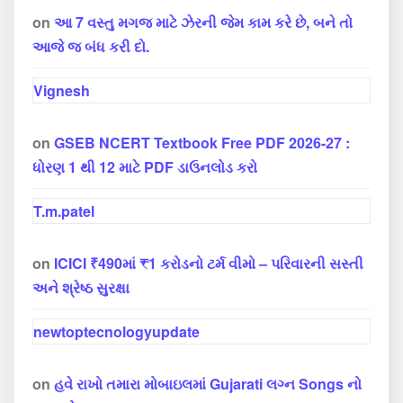
on
આ 7 વસ્તુ મગજ માટે ઝેરની જેમ કામ કરે છે, બને તો
આજે જ બંધ કરી દો.
Vignesh
on
GSEB NCERT Textbook Free PDF 2026-27 :
ધોરણ 1 થી 12 માટે PDF ડાઉનલોડ કરો
T.m.patel
on
ICICI ₹490માં ₹1 કરોડનો ટર્મ વીમો – પરિવારની સસ્તી
અને શ્રેષ્ઠ સુરક્ષા
newtoptecnologyupdate
on
હવે રાખો તમારા મોબાઇલમાં Gujarati લગ્ન Songs નો