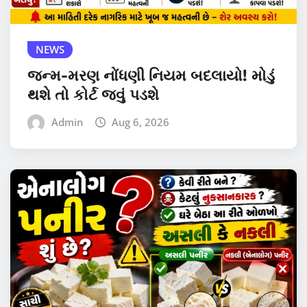
NEWS
જન્મ-મરણ નોંધણી નિયમ બદલાયો! મોડું
થશે તો કોર્ટ જવું પડશે
Admin
Aug 6, 2026