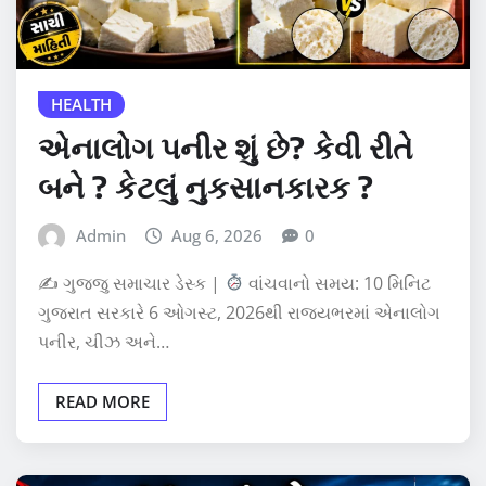
HEALTH
એનાલોગ પનીર શું છે? કેવી રીતે
બને ? કેટલું નુકસાનકારક ?
Admin
Aug 6, 2026
0
✍
ગુજ્જુ સમાચાર ડેસ્ક |
વાંચવાનો સમય: 10 મિનિટ
ગુજરાત સરકારે 6 ઓગસ્ટ, 2026થી રાજ્યભરમાં એનાલોગ
પનીર, ચીઝ અને…
READ MORE