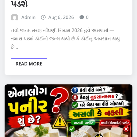
પડશે
Admin
Aug 6, 2026
0
નવો જન્મ મરણ નોંધણી નિયમ 2026 હવે અમલમાં —
તમારા ઘરમાં કોઈનો જન્મ થયો છે કે કોઈનું અવસાન થયું
છે…
READ MORE