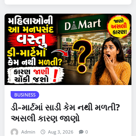
BUSINESS
ડી-માર્ટમાં સાડી કેમ નથી મળતી?
અસલી કારણ જાણો
Admin
Aug 3, 2026
0