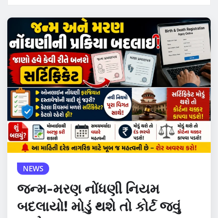
NEWS
જન્મ-મરણ નોંધણી નિયમ
બદલાયો! મોડું થશે તો કોર્ટ જવું