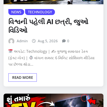
NEWS
TECHNOLOGY
વિશ્વની પહેલી AI છત્રી, જુઓ
વિડિઓ
Admin
Aug 5, 2026
0
અપડેટ: Technology | ✍
ગુજ્જુ સમાચાર ડેસ્ક
(ફેક્ટ-ચેક) |
વાંચન સમય: 6 મિનિટ સોશિયલ મીડિયા
પર છેલ્લા થોડા…
READ MORE