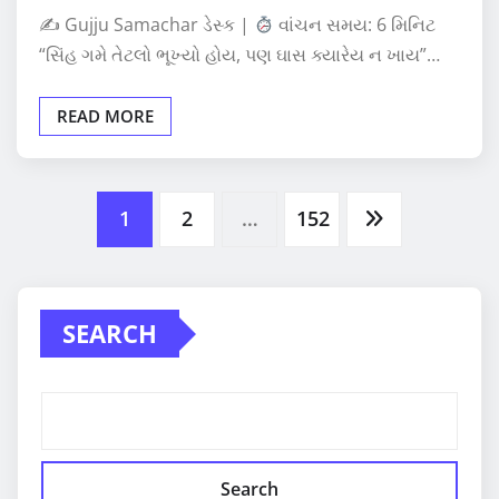
✍
Gujju Samachar ડેસ્ક |
વાંચન સમય: 6 મિનિટ
“સિંહ ગમે તેટલો ભૂખ્યો હોય, પણ ઘાસ ક્યારેય ન ખાય”…
READ MORE
Posts
1
2
…
152
pagination
SEARCH
Search