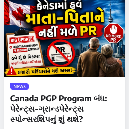
NEWS
Canada PGP Program બંધ:
પેરેન્ટ્સ-ગ્રાન્ડપેરેન્ટ્સ
સ્પોન્સરશિપનું શું થશે?