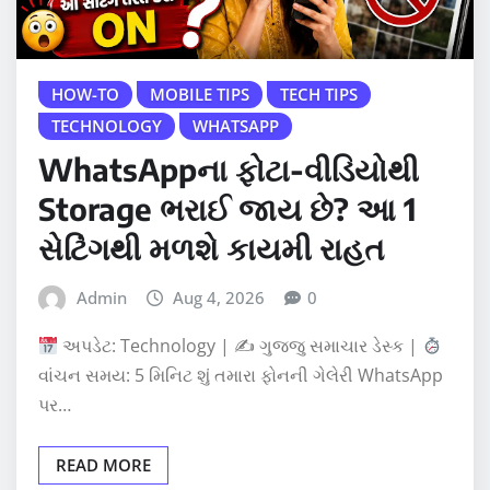
HOW-TO
MOBILE TIPS
TECH TIPS
TECHNOLOGY
WHATSAPP
WhatsAppના ફોટા-વીડિયોથી
Storage ભરાઈ જાય છે? આ 1
સેટિંગથી મળશે કાયમી રાહત
Admin
Aug 4, 2026
0
અપડેટ: Technology | ✍
ગુજ્જુ સમાચાર ડેસ્ક |
વાંચન સમય: 5 મિનિટ શું તમારા ફોનની ગેલેરી WhatsApp
પર…
READ MORE