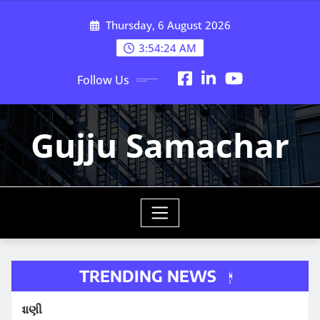
Skip
Thursday, 6 August 2026
to
content
3:54:26 AM
Follow Us
Gujju Samachar
TRENDING NEWS