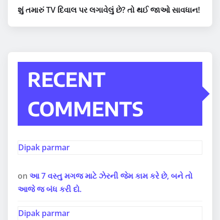
શું તમારું TV દિવાલ પર લગાવેલું છે? તો થઈ જાઓ સાવધાન!
RECENT
COMMENTS
Dipak parmar
on
આ 7 વસ્તુ મગજ માટે ઝેરની જેમ કામ કરે છે, બને તો
આજે જ બંધ કરી દો.
Dipak parmar