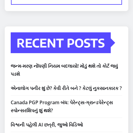
RECENT POSTS
જન્મ-મરણ નોંધણી નિયમ બદલાયો! મોડું થશે તો કોર્ટ જવું
પડશે
એનાલોગ પનીર શું છે? કેવી રીતે બને ? કેટલું નુકસાનકારક ?
Canada PGP Program બંધ: પેરેન્ટ્સ-ગ્રાન્ડપેરેન્ટ્સ
સ્પોન્સરશિપનું શું થશે?
વિશ્વની પહેલી AI છત્રી, જુઓ વિડિઓ