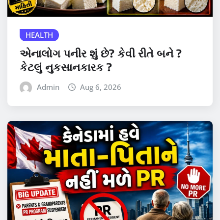
HEALTH
એનાલોગ પનીર શું છે? કેવી રીતે બને ?
કેટલું નુકસાનકારક ?
Admin
Aug 6, 2026