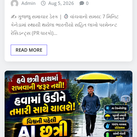
Admin
Aug 5, 2026
0
✍
ગુજ્જુ સમાચાર ડેસ્ક |
વાંચવાનો સમય: 7 મિનિટ
કેનેડામાં સ્થાયી થયેલા ભારતીયો સહિત લાખો પરમેનન્ટ
રેસિડન્ટ્સ (PR ધારકો)…
READ MORE