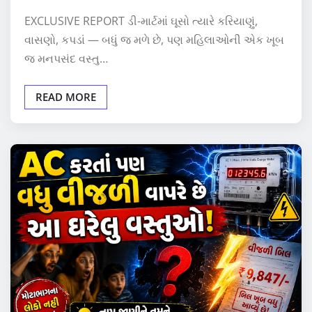
EXCLUSIVE REPORT ડી-માર્ટમાં ઘૂસો ત્યારે કરિયાણું,
વાસણો, કપડાં — બધું જ મળે છે, પણ મહિલાઓની એક ખૂબ
જ મનપસંદ વસ્તુ…
READ MORE