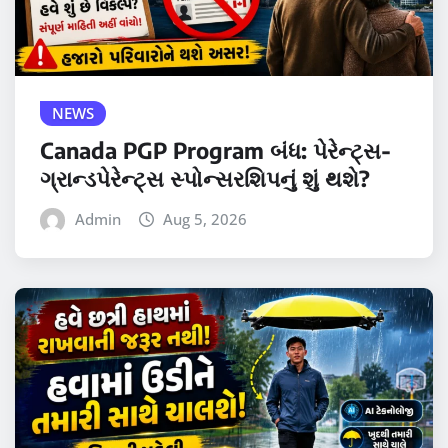
NEWS
Canada PGP Program બંધ: પેરેન્ટ્સ-
ગ્રાન્ડપેરેન્ટ્સ સ્પોન્સરશિપનું શું થશે?
Admin
Aug 5, 2026