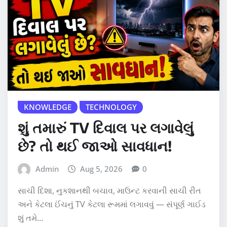
KNOWLEDGE
TECHNOLOGY
શું તમારું TV દિવાલ પર લગાવેલું
છે? તો થઈ જાઓ સાવધાન!
Admin
Aug 5, 2026
0
સાચી દિશા, નુકશાનથી બચાવ, માઉન્ટ કરવાની સાચી રીત
અને કેટલા ઈંચનું TV કેટલા રૂમમાં લગાવવું — સંપૂર્ણ ગાઈડ
શું તમે…