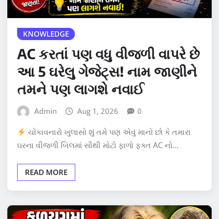
KNOWLEDGE
AC કરતાં પણ વધુ વીજળી વાપરે છે
આ 5 ઘરેલુ ગેજેટ્સ! નામ જાણીને
તમને પણ લાગશે નવાઈ
Admin
Aug 1, 2026
0
ચોંકાવનારો ખુલાસો શું તમે પણ એવું માનો છો કે તમારા
ઘરના વીજળી બિલમાં સૌથી મોટો ફાળો ફક્ત AC નો…
READ MORE