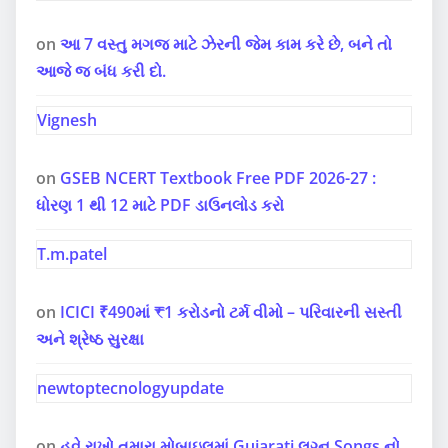
on
આ 7 વસ્તુ મગજ માટે ઝેરની જેમ કામ કરે છે, બને તો
આજે જ બંધ કરી દો.
Vignesh
on
GSEB NCERT Textbook Free PDF 2026-27 :
ધોરણ 1 થી 12 માટે PDF ડાઉનલોડ કરો
T.m.patel
on
ICICI ₹490માં ₹1 કરોડનો ટર્મ વીમો – પરિવારની સસ્તી
અને શ્રેષ્ઠ સુરક્ષા
newtoptecnologyupdate
on
હવે રાખો તમારા મોબાઇલમાં Gujarati લગ્ન Songs નો