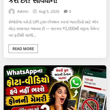
કરો છો? સાવધાન!
Admin
Aug 5, 2026
0
રોજેરોજ કરોડો UPI ટ્રાન્ઝેક્શન કરતાં ભારતીયો માટે એક
મોટા સમાચાર આવ્યા છે — સરકાર ₹2,000થી વધુના પેમેન્ટ
પર ફરીથી ચાર્જ…
READ MORE