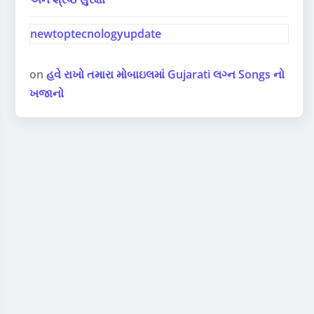
newtoptecnologyupdate
on
હવે રાખો તમારા મોબાઇલમાં Gujarati લગ્ન Songs નો
ખજાનો