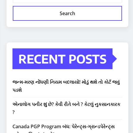
Search
RECENT POSTS
જન્મ-મરણ નોંધણી નિયમ બદલાયો! મોડું થશે તો કોર્ટ જવું
પડશે
એનાલોગ પનીર શું છે? કેવી રીતે બને ? કેટલું નુકસાનકારક
?
Canada PGP Program બંધ: પેરેન્ટ્સ-ગ્રાન્ડપેરેન્ટ્સ