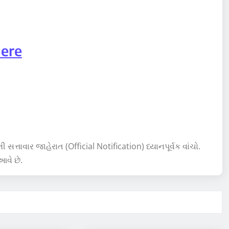
ere
સત્તાવાર જાહેરાત (Official Notification) ધ્યાનપૂર્વક વાંચો.
વે છે.