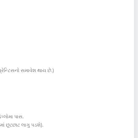
્રેન્ટિસનો સમાવેશ થાય છે.)
પ્લોમા પાસ.
ાં છૂટછાટ લાગુ પડશે).