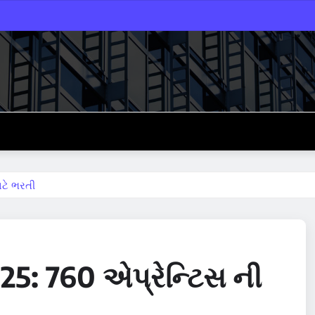
ટે ભરતી
5: 760 એપ્રેન્ટિસ ની