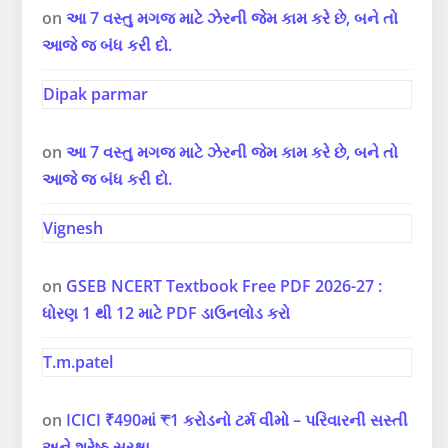
on
આ 7 વસ્તુ મગજ માટે ઝેરની જેમ કામ કરે છે, બને તો
આજે જ બંધ કરી દો.
Dipak parmar
on
આ 7 વસ્તુ મગજ માટે ઝેરની જેમ કામ કરે છે, બને તો
આજે જ બંધ કરી દો.
Vignesh
on
GSEB NCERT Textbook Free PDF 2026-27 :
ધોરણ 1 થી 12 માટે PDF ડાઉનલોડ કરો
T.m.patel
on
ICICI ₹490માં ₹1 કરોડનો ટર્મ વીમો – પરિવારની સસ્તી
અને શ્રેષ્ઠ સુરક્ષા