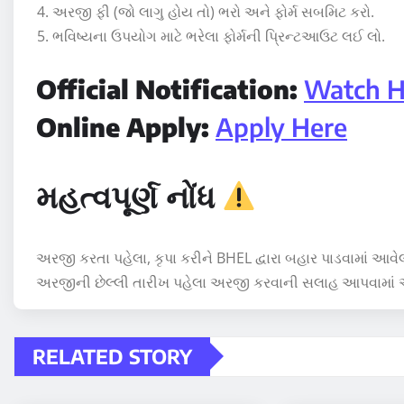
અરજી ફી (જો લાગુ હોય તો) ભરો અને ફોર્મ સબમિટ કરો.
ભવિષ્યના ઉપયોગ માટે ભરેલા ફોર્મની પ્રિન્ટઆઉટ લઈ લો.
Official Notification:
Watch H
Online Apply:
Apply Here
મહત્વપૂર્ણ નોંધ
અરજી કરતા પહેલા, કૃપા કરીને BHEL દ્વારા બહાર પાડવામાં આવેલી 
અરજીની છેલ્લી તારીખ પહેલા અરજી કરવાની સલાહ આપવામાં આ
RELATED STORY