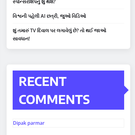
સ્પોન્સરશિપનું શું થશે?
વિશ્વની પહેલી AI છત્રી, જુઓ વિડિઓ
શું તમારું TV દિવાલ પર લગાવેલું છે? તો થઈ જાઓ
સાવધાન!
RECENT
COMMENTS
Dipak parmar