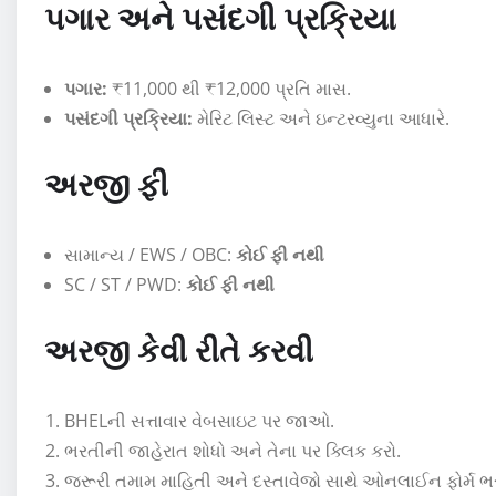
પગાર અને પસંદગી પ્રક્રિયા
પગાર:
₹11,000 થી ₹12,000 પ્રતિ માસ.
પસંદગી પ્રક્રિયા:
મેરિટ લિસ્ટ અને ઇન્ટરવ્યુના આધારે.
અરજી ફી
સામાન્ય / EWS / OBC:
કોઈ ફી નથી
SC / ST / PWD:
કોઈ ફી નથી
અરજી કેવી રીતે કરવી
BHELની સત્તાવાર વેબસાઇટ પર જાઓ.
ભરતીની જાહેરાત શોધો અને તેના પર ક્લિક કરો.
જરૂરી તમામ માહિતી અને દસ્તાવેજો સાથે ઓનલાઈન ફોર્મ ભર