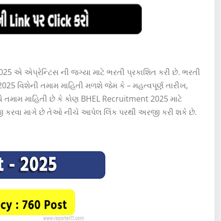
5 એ એપ્રેન્ટિસ ની જગ્યા માટે ભરતી પ્રકાશિત કરી છે. ભરતી
25 વિશેની તમામ માહિતી મળશે જેમ કે – મહત્વપૂર્ણ તારીખ,
. નીચે તમામ માહિતી છે કે કોણ BHEL Recruitment 2025 માટે
કરવા માગે છે તેઓ નીચે આપેલ લિંક પરથી અરજી કરી શકે છે.