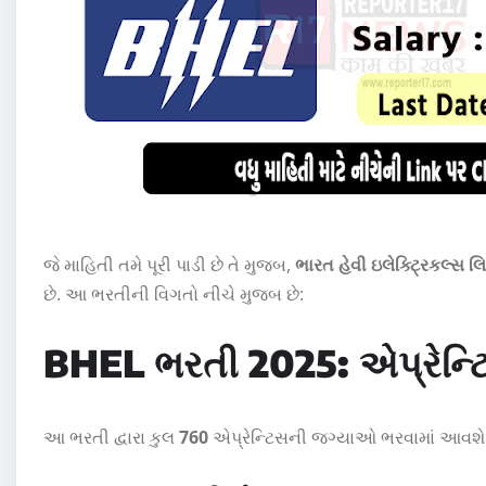
જે માહિતી તમે પૂરી પાડી છે તે મુજબ,
ભારત હેવી ઇલેક્ટ્રિકલ્સ લ
છે. આ ભરતીની વિગતો નીચે મુજબ છે:
BHEL ભરતી 2025: એપ્રેન્ટ
આ ભરતી દ્વારા કુલ
760
એપ્રેન્ટિસની જગ્યાઓ ભરવામાં આવશે.