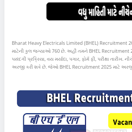
Bharat Heavy Electricals Limited (BHEL) Recruitment 202
માટેની કુલ જગ્યાઓ 760 છે. અહીં તમને BHEL Recruitment 20
પસંદગી પ્રક્રિયા, વય મર્યાદા, પગાર, ફોર્મ ફી, પરીક્ષા તારીખ
અરજી કરી શકે છે. જેઓ BHEL Recruitment 2025 માટે અરજી 