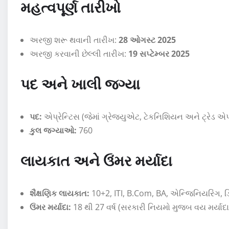
મહત્વપૂર્ણ તારીખો
અરજી શરૂ થવાની તારીખ:
28 ઓગસ્ટ 2025
અરજી કરવાની છેલ્લી તારીખ:
19 સપ્ટેમ્બર 2025
પદ અને ખાલી જગ્યા
પદ:
એપ્રેન્ટિસ (જેમાં ગ્રેજ્યુએટ, ટેકનિશિયન અને ટ્રેડ એપ
કુલ જગ્યાઓ:
760
લાયકાત અને ઉંમર મર્યાદા
શૈક્ષણિક લાયકાત:
10+2, ITI, B.Com, BA, એન્જિનિયરિંગ, ડિ
ઉંમર મર્યાદા:
18 થી 27 વર્ષ (સરકારી નિયમો મુજબ વય મર્યાદામ