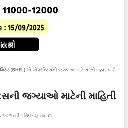
િમિટેડ (BHEL)
એ એપ્રેન્ટિસની જગ્યાઓ માટે ભરતી બહાર પાડી
િસની જગ્યાઓ માટેની માહિતી
 આ ભરતી તમિલનાડુ માટે છે.