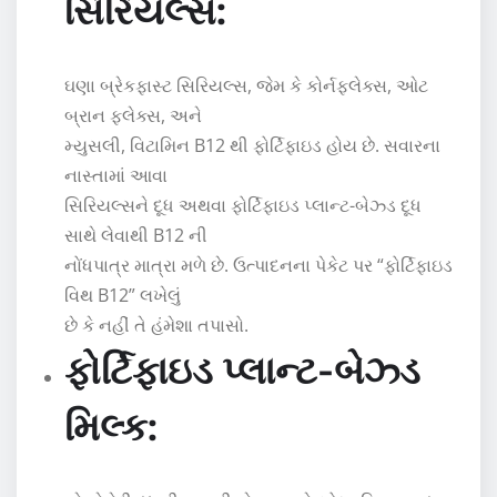
સિરિયલ્સ:
ઘણા બ્રેકફાસ્ટ સિરિયલ્સ, જેમ કે કોર્નફ્લેક્સ, ઓટ
બ્રાન ફ્લેક્સ, અને
મ્યુસલી, વિટામિન B12 થી ફોર્ટિફાઇડ હોય છે. સવારના
નાસ્તામાં આવા
સિરિયલ્સને દૂધ અથવા ફોર્ટિફાઇડ પ્લાન્ટ-બેઝ્ડ દૂધ
સાથે લેવાથી B12 ની
નોંધપાત્ર માત્રા મળે છે. ઉત્પાદનના પેકેટ પર “ફોર્ટિફાઇડ
વિથ B12” લખેલું
છે કે નહીં તે હંમેશા તપાસો.
ફોર્ટિફાઇડ પ્લાન્ટ-બેઝ્ડ
મિલ્ક: