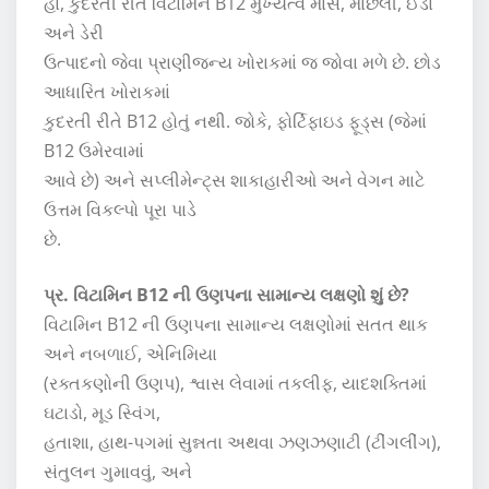
હા, કુદરતી રીતે વિટામિન B12 મુખ્યત્વે માંસ, માછલી, ઈંડા
અને ડેરી
ઉત્પાદનો જેવા પ્રાણીજન્ય ખોરાકમાં જ જોવા મળે છે. છોડ
આધારિત ખોરાકમાં
કુદરતી રીતે B12 હોતું નથી. જોકે, ફોર્ટિફાઇડ ફૂડ્સ (જેમાં
B12 ઉમેરવામાં
આવે છે) અને સપ્લીમેન્ટ્સ શાકાહારીઓ અને વેગન માટે
ઉત્તમ વિકલ્પો પૂરા પાડે
છે.
પ્ર. વિટામિન B12 ની ઉણપના સામાન્ય લક્ષણો શું છે?
વિટામિન B12 ની ઉણપના સામાન્ય લક્ષણોમાં સતત થાક
અને નબળાઈ, એનિમિયા
(રક્તકણોની ઉણપ), શ્વાસ લેવામાં તકલીફ, યાદશક્તિમાં
ઘટાડો, મૂડ સ્વિંગ,
હતાશા, હાથ-પગમાં સુન્નતા અથવા ઝણઝણાટી (ટીંગલીંગ),
સંતુલન ગુમાવવું, અને