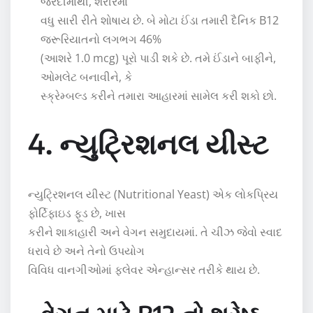
જરદીમાંથી, શરીરમાં
વધુ સારી રીતે શોષાય છે. બે મોટા ઈંડા તમારી દૈનિક B12
જરૂરિયાતનો લગભગ 46%
(આશરે 1.0 mcg) પૂરો પાડી શકે છે. તમે ઈંડાને બાફીને,
ઓમલેટ બનાવીને, કે
સ્ક્રેમ્બલ્ડ કરીને તમારા આહારમાં સામેલ કરી શકો છો.
4. ન્યુટ્રિશનલ યીસ્ટ
ન્યુટ્રિશનલ યીસ્ટ (Nutritional Yeast) એક લોકપ્રિય
ફોર્ટિફાઇડ ફૂડ છે, ખાસ
કરીને શાકાહારી અને વેગન સમુદાયમાં. તે ચીઝ જેવો સ્વાદ
ધરાવે છે અને તેનો ઉપયોગ
વિવિધ વાનગીઓમાં ફ્લેવર એન્હાન્સર તરીકે થાય છે.