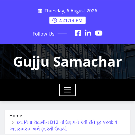
Skip
Thursday, 6 August 2026
to
content
2:21:15 PM
Follow Us
Gujju Samachar
Home
દવા વિના વિટામીન B12 ની ઉણપને કેવી રીતે દૂર કરવી: 4
અસરકારક અને કુદરતી ઉપાયો