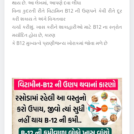
થાય છે. આ લેખમાં, આપણે દવા લીધા
વિના કુદરતી રીતે વિટામિન B12 ની ઉણપને કેવી રીતે દૂર
કરી શકાય તે અંગે વિગતવાર
ચર્ચા કરીશું. ખાસ કરીને શાકાહારીઓ માટે B12 ના સ્ત્રોત
મર્યાદિત હોય છે, કારણ
કે B12 મુખ્યત્વે પ્રાણીજન્ય ખોરાકમાં જોવા મળે છે