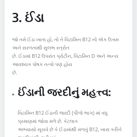
3. ઈંડા
જો તમે ઈંડા ખાતા હો, તો તે વિટામિન B12 નો એક ઉત્તમ
અને સરળતાથી સુલભ સ્ત્રોત
છે. ઈંડામાં B12 ઉપરાંત પ્રોટીન, વિટામિન D અને અન્ય
આવશ્યક પોષક તત્વો પણ હોય
છે.
ઈંડાની જરદીનું મહત્ત્વ:
વિટામિન B12 ઈંડાની જરદી (પીળો ભાગ) માં વધુ
પ્રમાણમાં જોવા મળે છે. કેટલાક
અભ્યાસો સૂચવે છે કે ઈંડામાંથી મળતું B12, ખાસ કરીને