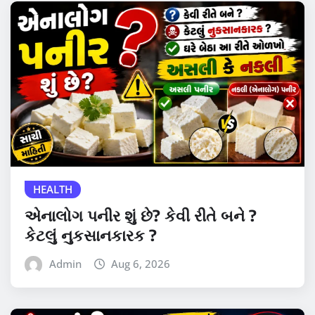
HEALTH
એનાલોગ પનીર શું છે? કેવી રીતે બને ?
કેટલું નુકસાનકારક ?
Admin
Aug 6, 2026