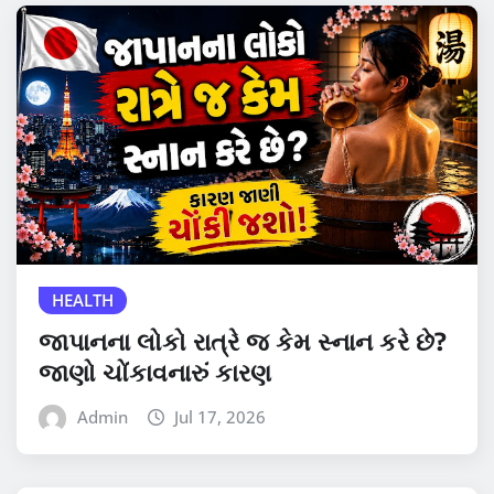
HEALTH
જાપાનના લોકો રાત્રે જ કેમ સ્નાન કરે છે?
જાણો ચોંકાવનારું કારણ
Admin
Jul 17, 2026