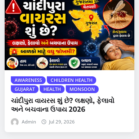
AWARENESS
CHILDREN HEALTH
GUJARAT
HEALTH
MONSOON
ચાંદીપુરા વાયરસ શું છે? લક્ષણો, ફેલાવો
અને બચવાના ઉપાય 2026
Admin
Jul 29, 2026