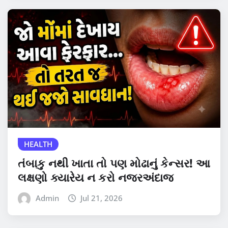
HEALTH
તંબાકુ નથી ખાતા તો પણ મોઢાનું કેન્સર! આ
લક્ષણો ક્યારેય ન કરો નજરઅંદાજ
Admin
Jul 21, 2026