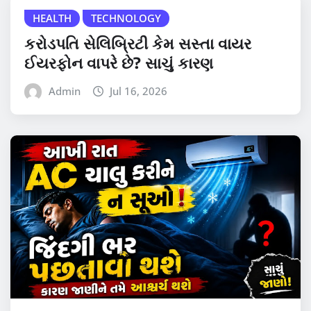
HEALTH
TECHNOLOGY
કરોડપતિ સેલિબ્રિટી કેમ સસ્તા વાયર
ઈયરફોન વાપરે છે? સાચું કારણ
Admin
Jul 16, 2026