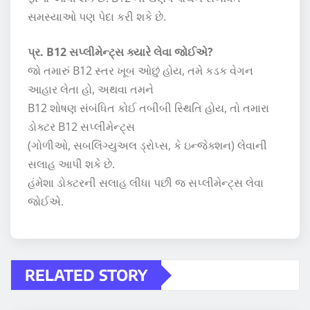
સમસ્યાઓ પણ પેદા કરી શકે છે.
પ્ર. B12 સપ્લીમેન્ટ્સ ક્યારે લેવા જોઈએ?
જો તમારું B12 સ્તર ખૂબ ઓછું હોય, તમે કડક વેગન
આહાર લેતા હો, અથવા તમને
B12 શોષણ સંબંધિત કોઈ તબીબી સ્થિતિ હોય, તો તમારા
ડોક્ટર B12 સપ્લીમેન્ટ્સ
(ગોળીઓ, સબલિંગ્યુઅલ ડ્રોપ્સ, કે ઇન્જેક્શન) લેવાની
સલાહ આપી શકે છે.
હંમેશા ડોક્ટરની સલાહ લીધા પછી જ સપ્લીમેન્ટ્સ લેવા
જોઈએ.
RELATED STORY