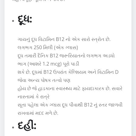
દૂધ:
ગાયનું દૂધ વિટામિન B12 નો એક સારો સ્ત્રોત છે.
લગભગ 250 મિલી (એક ગ્લાસ)
દૂધ તમારી દૈનિક B12 જરૂરિયાતનો લગભગ અડધો
ભાગ (આશરે 1.2 mcg) પૂરો પાડી
શકે છે. દૂધમાં B12 ઉપરાંત કેલ્શિયમ અને વિટામિન D
જેવા અન્ય પોષક તત્વો પણ
હોય છે જે હાડકાના સ્વાસ્થ્ય માટે ફાયદાકારક છે. સવારે
નાસ્તામાં કે રાત્રે
સૂતા પહેલા એક ગ્લાસ દૂધ પીવાથી B12 નું સ્તર જાળવી
રાખવામાં મદદ મળે છે.
દહીં: