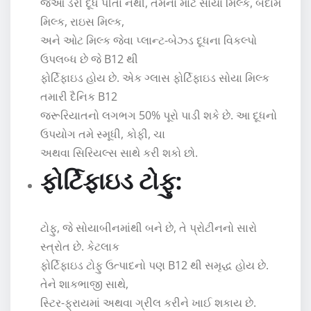
જેઓ ડેરી દૂધ પીતા નથી, તેમના માટે સોયા મિલ્ક, બદામ
મિલ્ક, રાઇસ મિલ્ક,
અને ઓટ મિલ્ક જેવા પ્લાન્ટ-બેઝ્ડ દૂધના વિકલ્પો
ઉપલબ્ધ છે જે B12 થી
ફોર્ટિફાઇડ હોય છે. એક ગ્લાસ ફોર્ટિફાઇડ સોયા મિલ્ક
તમારી દૈનિક B12
જરૂરિયાતનો લગભગ 50% પૂરો પાડી શકે છે. આ દૂધનો
ઉપયોગ તમે સ્મૂધી, કોફી, ચા
અથવા સિરિયલ્સ સાથે કરી શકો છો.
ફોર્ટિફાઇડ ટોફુ:
ટોફુ, જે સોયાબીનમાંથી બને છે, તે પ્રોટીનનો સારો
સ્ત્રોત છે. કેટલાક
ફોર્ટિફાઇડ ટોફુ ઉત્પાદનો પણ B12 થી સમૃદ્ધ હોય છે.
તેને શાકભાજી સાથે,
સ્ટિર-ફ્રાયમાં અથવા ગ્રીલ કરીને ખાઈ શકાય છે.