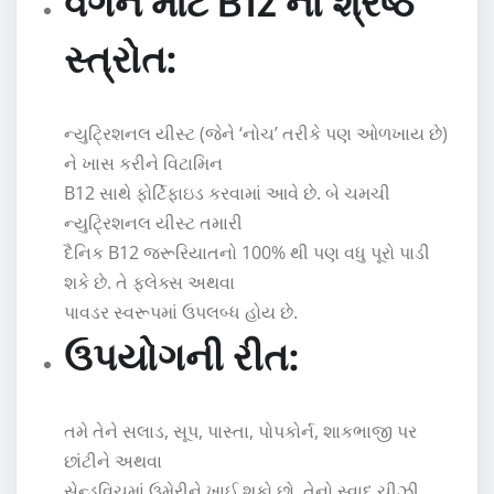
વેગન માટે B12 નો શ્રેષ્ઠ
સ્ત્રોત:
ન્યુટ્રિશનલ યીસ્ટ (જેને ‘નોચ’ તરીકે પણ ઓળખાય છે)
ને ખાસ કરીને વિટામિન
B12 સાથે ફોર્ટિફાઇડ કરવામાં આવે છે. બે ચમચી
ન્યુટ્રિશનલ યીસ્ટ તમારી
દૈનિક B12 જરૂરિયાતનો 100% થી પણ વધુ પૂરો પાડી
શકે છે. તે ફ્લેક્સ અથવા
પાવડર સ્વરૂપમાં ઉપલબ્ધ હોય છે.
ઉપયોગની રીત:
તમે તેને સલાડ, સૂપ, પાસ્તા, પોપકોર્ન, શાકભાજી પર
છાંટીને અથવા
સેન્ડવિચમાં ઉમેરીને ખાઈ શકો છો. તેનો સ્વાદ ચીઝી