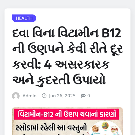
HEALTH
દવા વિના વિટામીન B12
ની ઉણપને કેવી રીતે દૂર
કરવી: 4 અસરકારક
અને કુદરતી ઉપાયો
Admin
Jun 26, 2025
0