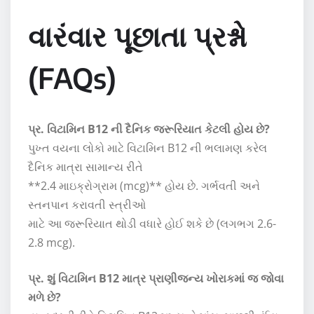
વારંવાર પૂછાતા પ્રશ્નો
(FAQs)
પ્ર. વિટામિન B12 ની દૈનિક જરૂરિયાત કેટલી હોય છે?
પુખ્ત વયના લોકો માટે વિટામિન B12 ની ભલામણ કરેલ
દૈનિક માત્રા સામાન્ય રીતે
**2.4 માઇક્રોગ્રામ (mcg)** હોય છે. ગર્ભવતી અને
સ્તનપાન કરાવતી સ્ત્રીઓ
માટે આ જરૂરિયાત થોડી વધારે હોઈ શકે છે (લગભગ 2.6-
2.8 mcg).
પ્ર. શું વિટામિન B12 માત્ર પ્રાણીજન્ય ખોરાકમાં જ જોવા
મળે છે?