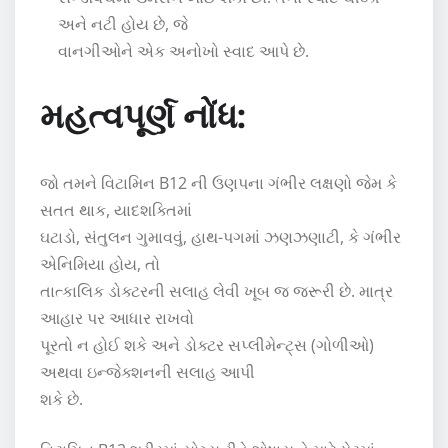
અને નટી હોય છે, જે
વાનગીઓને એક અનોખો સ્વાદ આપે છે.
મહત્વપૂર્ણ નોંધ:
જો તમને વિટામિન B12 ની ઉણપના ગંભીર લક્ષણો જેમ કે
સતત થાક, યાદશક્તિમાં
ઘટાડો, સંતુલન ગુમાવવું, હાથ-પગમાં ઝણઝણાટી, કે ગંભીર
એનિમિયા હોય, તો
તાત્કાલિક ડોક્ટરની સલાહ લેવી ખૂબ જ જરૂરી છે. માત્ર
આહાર પર આધાર રાખવો
પૂરતો ન હોઈ શકે અને ડોક્ટર સપ્લીમેન્ટ્સ (ગોળીઓ)
અથવા ઇન્જેક્શનની સલાહ આપી
શકે છે.