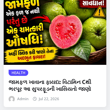
HEALTH
જામફળ ખાવાના ફાયદા: વિટામિન Cથી
ભરપૂર આ સુપરફૂડની ખાસિયતો જાણો
Admin
Jul 22, 2026