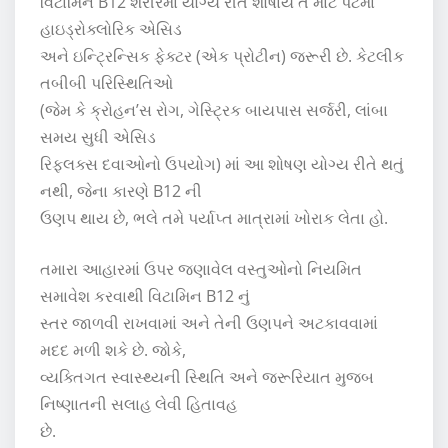
વિટામિન B12 શરીરમાં યોગ્ય રીતે શોષાય તે માટે પેટમાં
હાઇડ્રોક્લોરિક એસિડ
અને ઇન્ટ્રિન્સિક ફેક્ટર (એક પ્રોટીન) જરૂરી છે. કેટલીક
તબીબી પરિસ્થિતિઓ
(જેમ કે ક્રોહન’સ રોગ, ગેસ્ટ્રિક બાયપાસ સર્જરી, લાંબા
સમય સુધી એસિડ
રિફ્લક્સ દવાઓનો ઉપયોગ) માં આ શોષણ યોગ્ય રીતે થતું
નથી, જેના કારણે B12 ની
ઉણપ થાય છે, ભલે તમે પર્યાપ્ત માત્રામાં ખોરાક લેતા હો.
તમારા આહારમાં ઉપર જણાવેલ વસ્તુઓનો નિયમિત
સમાવેશ કરવાથી વિટામિન B12 નું
સ્તર જાળવી રાખવામાં અને તેની ઉણપને અટકાવવામાં
મદદ મળી શકે છે. જોકે,
વ્યક્તિગત સ્વાસ્થ્યની સ્થિતિ અને જરૂરિયાત મુજબ
નિષ્ણાતની સલાહ લેવી હિતાવહ
છે.