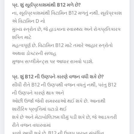
પ્ર. શું સૂર્યપ્રકાશમાંથી B12 મળે છે?
ના, સૂર્યપ્રકાશમાંથી વિટામિન B12 મળતું નથી. સૂર્યપ્રકાશ
એ વિટામિન D નો
મુખ્ય સ્ત્રોત છે, જે હાડકાના સ્વાસ્થ્ય અને રોગપ્રતિકારક
શક્તિ માટે
મહત્વપૂર્ણ છે. વિટામિન B12 માટે તમારે આહાર સ્ત્રોતો
અથવા ડોક્ટરની સલાહ
મુજબ સપ્લીમેન્ટ્સ પર આધાર રાખવો પડશે.
પ્ર. શું B12 ની ઉણપને કારણે વજન વધી શકે છે?
સીધી રીતે B12 ની ઉણપથી વજન વધતું નથી, પરંતુ B12
ની ઉણપને કારણે થાક અને
ઓછી ઉર્જા જેવી સમસ્યાઓ થઈ શકે છે. આનાથી
શારીરિક પ્રવૃત્તિમાં ઘટાડો થઈ
શકે છે અને મેટાબોલિઝમ ધીમું પડી શકે છે, જે આડકતરી
રીતે વજન વધારવામાં
ફાળો આપી શકે છે. B12 ની ઉણપ પાચન સંબંધિત