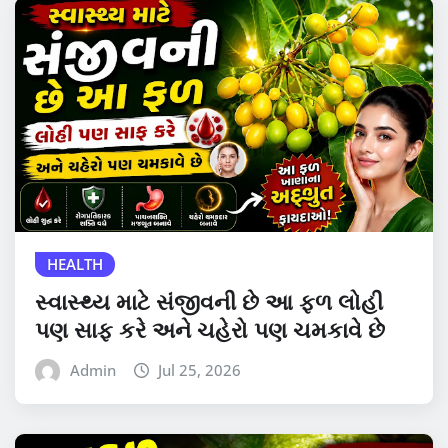
HEALTH
સ્વાસ્થ્ય માટે સંજીવની છે આ ફળ લોહી
પણ સાફ કરે અને ચહેરો પણ ચમકાવે છે
Admin
Jul 25, 2026