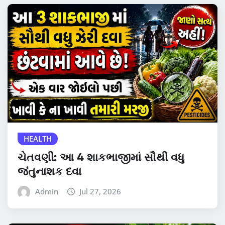
HEALTH
ચેતવણી: આ 4 શાકભાજીમાં સૌથી વધુ
જંતુનાશક દવા
Admin
Jul 27, 2026