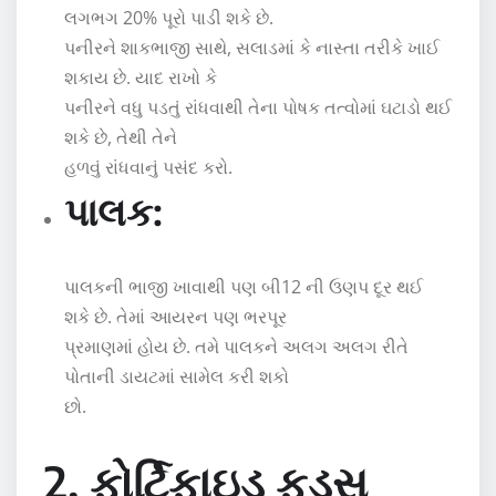
લગભગ 20% પૂરો પાડી શકે છે.
પનીરને શાકભાજી સાથે, સલાડમાં કે નાસ્તા તરીકે ખાઈ
શકાય છે. યાદ રાખો કે
પનીરને વધુ પડતું રાંધવાથી તેના પોષક તત્વોમાં ઘટાડો થઈ
શકે છે, તેથી તેને
હળવું રાંધવાનું પસંદ કરો.
પાલક:
પાલકની ભાજી ખાવાથી પણ બી12 ની ઉણપ દૂર થઈ
શકે છે. તેમાં આયરન પણ ભરપૂર
પ્રમાણમાં હોય છે. તમે પાલકને અલગ અલગ રીતે
પોતાની ડાયટમાં સામેલ કરી શકો
છો.
2. ફોર્ટિફાઇડ ફૂડ્સ