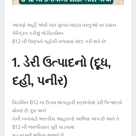
આપણે અહીં એવી ચાર મુખ્ય ખાદ્ય વસ્તુઓ પર ધ્યાન
કેન્દ્રિત કરીશું જે વિટામિન
B12 ની ઉણપને પહોંચી વળવામાં મદદ કરી શકે છે:
1. ડેરી ઉત્પાદનો (દૂધ,
દહીં, પનીર)
વિટામિન B12 ના ઉત્તમ શાકાહારી સ્ત્રોતોમાં ડેરી ઉત્પાદનો
મોખરે છે. દૂધ અને
તેની બનાવટો ભારતીય આહારનો અભિન્ન અંગ છે અને તે
B12 ની જરૂરિયાત પૂરી પાડવામાં
મહત્ત્વપૂર્ણ ભૂમિકા ભજવે છે.