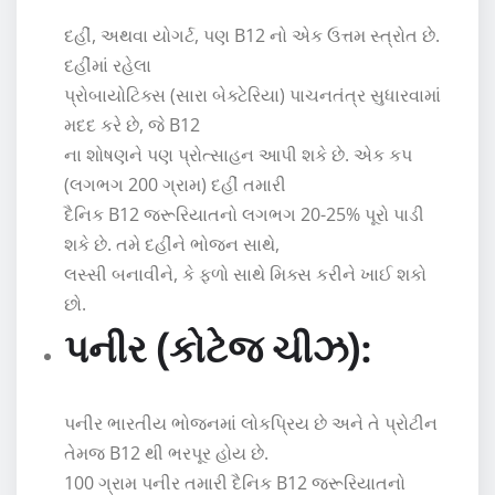
દહીં, અથવા યોગર્ટ, પણ B12 નો એક ઉત્તમ સ્ત્રોત છે.
દહીંમાં રહેલા
પ્રોબાયોટિક્સ (સારા બેક્ટેરિયા) પાચનતંત્ર સુધારવામાં
મદદ કરે છે, જે B12
ના શોષણને પણ પ્રોત્સાહન આપી શકે છે. એક કપ
(લગભગ 200 ગ્રામ) દહીં તમારી
દૈનિક B12 જરૂરિયાતનો લગભગ 20-25% પૂરો પાડી
શકે છે. તમે દહીંને ભોજન સાથે,
લસ્સી બનાવીને, કે ફળો સાથે મિક્સ કરીને ખાઈ શકો
છો.
પનીર (કોટેજ ચીઝ):
પનીર ભારતીય ભોજનમાં લોકપ્રિય છે અને તે પ્રોટીન
તેમજ B12 થી ભરપૂર હોય છે.
100 ગ્રામ પનીર તમારી દૈનિક B12 જરૂરિયાતનો