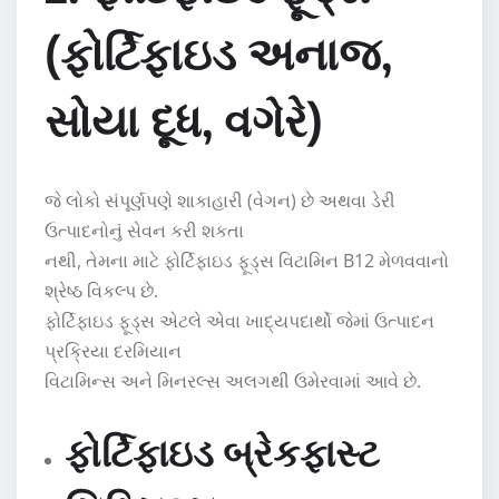
(ફોર્ટિફાઇડ અનાજ,
સોયા દૂધ, વગેરે)
જે લોકો સંપૂર્ણપણે શાકાહારી (વેગન) છે અથવા ડેરી
ઉત્પાદનોનું સેવન કરી શકતા
નથી, તેમના માટે ફોર્ટિફાઇડ ફૂડ્સ વિટામિન B12 મેળવવાનો
શ્રેષ્ઠ વિકલ્પ છે.
ફોર્ટિફાઇડ ફૂડ્સ એટલે એવા ખાદ્યપદાર્થો જેમાં ઉત્પાદન
પ્રક્રિયા દરમિયાન
વિટામિન્સ અને મિનરલ્સ અલગથી ઉમેરવામાં આવે છે.
ફોર્ટિફાઇડ બ્રેકફાસ્ટ