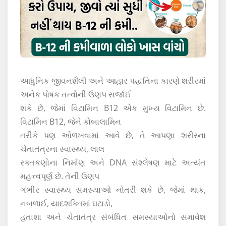
આધુનિક જીવનશૈલી અને આહાર પદ્ધતિના કારણે શરીરમાં
અનેક પોષક તત્વોની ઉણપ સર્જાઈ
શકે છે, જેમાં વિટામિન B12 એક મુખ્ય વિટામિન છે.
વિટામિન B12, જેને કોબાલામિન
તરીકે પણ ઓળખવામાં આવે છે, તે આપણા શરીરના
ચેતાતંત્રના સ્વાસ્થ્ય, લાલ
રક્તકણોના નિર્માણ અને DNA સંશ્લેષણ માટે અત્યંત
મહત્ત્વપૂર્ણ છે. તેની ઉણપ
ગંભીર સ્વાસ્થ્ય સમસ્યાઓ નોતરી શકે છે, જેમાં થાક,
નબળાઈ, યાદશક્તિમાં ઘટાડો,
હતાશા અને ચેતાતંત્ર સંબંધિત સમસ્યાઓનો સમાવેશ