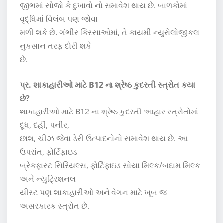
જીભમાં સોજો કે દુખાવો નો સમાવેશ થાય છે. બાળકોમાં
વૃદ્ધિમાં વિલંબ પણ જોવા
મળી શકે છે. ગંભીર કિસ્સાઓમાં, તે કાયમી ન્યુરોલોજીકલ
નુકસાન તરફ દોરી શકે
છે.
પ્ર. શાકાહારીઓ માટે B12 ના શ્રેષ્ઠ કુદરતી સ્ત્રોત કયા
છે?
શાકાહારીઓ માટે B12 ના શ્રેષ્ઠ કુદરતી આહાર સ્ત્રોતોમાં
દૂધ, દહીં, પનીર,
છાશ, ચીઝ જેવા ડેરી ઉત્પાદનોનો સમાવેશ થાય છે. આ
ઉપરાંત, ફોર્ટિફાઇડ
બ્રેકફાસ્ટ સિરિયલ્સ, ફોર્ટિફાઇડ સોયા મિલ્ક/બદામ મિલ્ક
અને ન્યુટ્રિશનલ
યીસ્ટ પણ શાકાહારીઓ અને વેગન માટે ખૂબ જ
અસરકારક સ્ત્રોત છે.