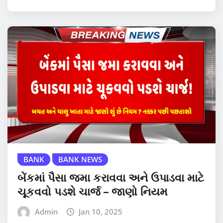
BANK
BANK NEWS
બેંકમાં પૈસા જમા કરાવવા અને ઉપાડવા માટે
ચૂકવવો પડશે ચાર્જ – જાણો નિયમ
Admin
Jan 10, 2025