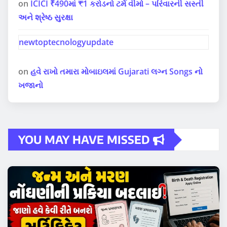
on
ICICI ₹490માં ₹1 કરોડનો ટર્મ વીમો – પરિવારની સસ્તી
અને શ્રેષ્ઠ સુરક્ષા
newtoptecnologyupdate
on
હવે રાખો તમારા મોબાઇલમાં Gujarati લગ્ન Songs નો
ખજાનો
YOU MAY HAVE MISSED