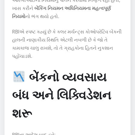
આરબીઆઈના નિયમોનું પાલન કરવામાં નિષ્ફળ રહી હતી,
ખાસ કરીને
બેંકિંગ નિયમન અધિનિયમના મહત્વપૂર્ણ
નિયમો
નો ભંગ થયો હતો.
RBIએ સ્પષ્ટ કહ્યું છે કે કલર મર્ચન્ટ્સ કોઓપરેટિવ બેંકની
હાલની નાણાકીય સ્થિતિ એટલી નબળી છે કે જો તે
કામકાજ ચાલુ રાખશે, તો તે ગ્રાહકોના હિતને નુકશાન
પહોંચાડશે.
બેંકનો વ્યવસાય
બંધ અને લિક્વિડેશન
શરૂ
RBIના આદેશ બાદ હવે: