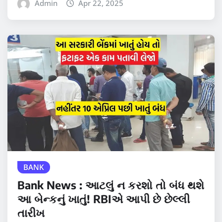
Admin
Apr 22, 2025
BANK
Bank News : આટલું ન કરશો તો બંધ થશે
આ બેન્કનું ખાતું! RBIએ આપી છે છેલ્લી
તારીખ