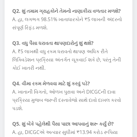
Q2. શું તમામ ગ્રાહકોને તેમનો નાણાકીય વળતાર મળશે?
A. હા, લગભગ 98.51% ખાતાધારકોને ₹5 લાખની અંદરનો
સંપૂર્ણ રિફંડ મળશે.
Q3. વધુ પૈસા ધરાવતા થાપણદારોનું શું થશે?
A. ₹5 લાખથી વધુ રકમ ધરાવતો થાપણ અધિક રીતે
લિક્વિડેશન પ્રક્રિયા અંતર્ગત ચૂકવાઈ શકે છે, પરંતુ તેની
કોઈ ખાતરી નથી.
Q4. વીમા રકમ મેળવવા માટે શું કરવું પડે?
A. ખાતાની વિગતો, ઓળખ પુરાવા અને DICGCની દાવા
પ્રક્રિયા મુજબ જરૂરી દસ્તાવેજો સાથે દાવો દાખલ કરવો
પડશે.
Q5. શું બેંકે પહેલેથી પૈસા પાછા આપવાનું શરૂ કર્યું છે?
A. હા, DICGCએ અત્યાર સુધીમાં ₹13.94 કરોડ રૂપિયા