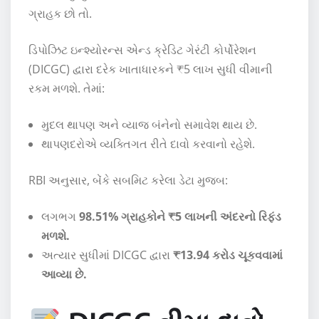
ગ્રાહક છો તો.
ડિપોઝિટ ઇન્શ્યોરન્સ એન્ડ ક્રેડિટ ગેરંટી કોર્પોરેશન
(DICGC) દ્વારા દરેક ખાતાધારકને ₹5 લાખ સુધી વીમાની
રકમ મળશે. તેમાં:
મુદલ થાપણ અને વ્યાજ બંનેનો સમાવેશ થાય છે.
થાપણદરોએ વ્યક્તિગત રીતે દાવો કરવાનો રહેશે.
RBI અનુસાર, બેંકે સબમિટ કરેલા ડેટા મુજબ:
લગભગ
98.51% ગ્રાહકોને ₹5 લાખની અંદરનો રિફંડ
મળશે.
અત્યાર સુધીમાં DICGC દ્વારા
₹13.94 કરોડ ચૂકવવામાં
આવ્યા છે.