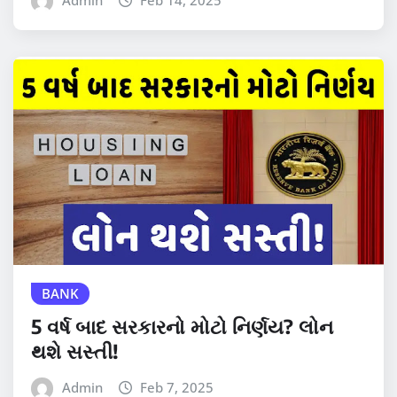
BANK
5 વર્ષ બાદ સરકારનો મોટો નિર્ણય? લોન
થશે સસ્તી!
Admin
Feb 7, 2025