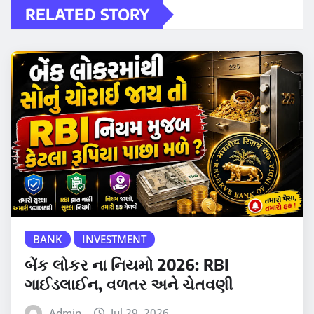
RELATED STORY
BANK
INVESTMENT
બેંક લોકર ના નિયમો 2026: RBI
ગાઈડલાઈન, વળતર અને ચેતવણી
Admin
Jul 29, 2026