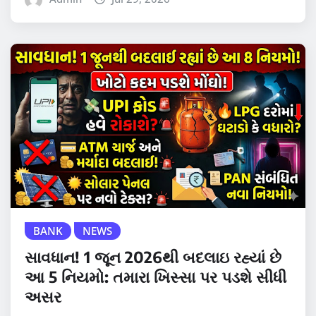
BANK
NEWS
સાવધાન! 1 જૂન 2026થી બદલાઇ રહ્યાં છે
આ 5 નિયમો: તમારા ખિસ્સા પર પડશે સીધી
અસર