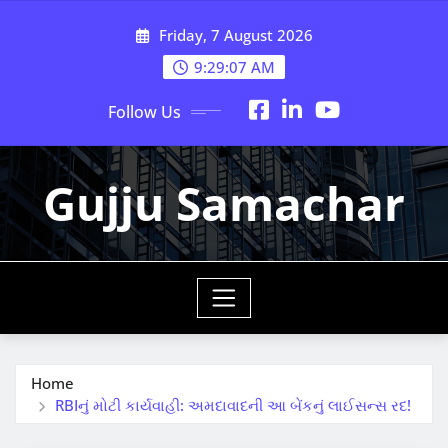
Skip
Friday, 7 August 2026
to
content
9:29:09 AM
Follow Us
Gujju Samachar
Home
RBIનું મોટી કાર્યવાહી: અમદાવાદની આ બેંકનું લાઈસન્સ રદ!