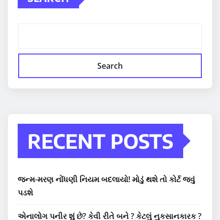
Search
RECENT POSTS
જન્મ-મરણ નોંધણી નિયમ બદલાયો! મોડું થશે તો કોર્ટ જવું
પડશે
એનાલોગ પનીર શું છે? કેવી રીતે બને ? કેટલું નુકસાનકારક ?