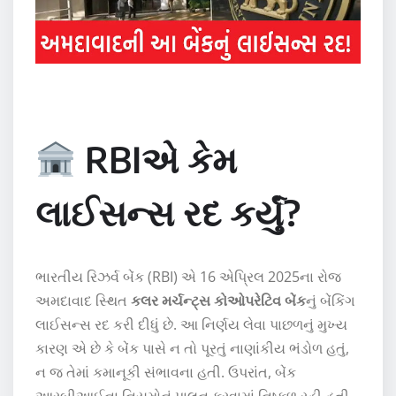
RBIએ કેમ
લાઈસન્સ રદ કર્યું?
ભારતીય રિઝર્વ બેંક (RBI) એ 16 એપ્રિલ 2025ના રોજ
અમદાવાદ સ્થિત
કલર મર્ચન્ટ્સ કોઓપરેટિવ બેંક
નું બેંકિંગ
લાઈસન્સ રદ કરી દીધું છે. આ નિર્ણય લેવા પાછળનું મુખ્ય
કારણ એ છે કે બેંક પાસે ન તો પૂરતું નાણાંકીય ભંડોળ હતું,
ન જ તેમાં કમાનૂકી સંભાવના હતી. ઉપરાંત, બેંક