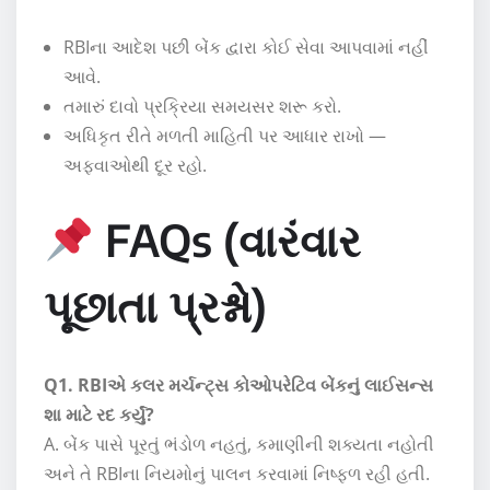
RBIના આદેશ પછી બેંક દ્વારા કોઈ સેવા આપવામાં નહીં
આવે.
તમારું દાવો પ્રક્રિયા સમયસર શરૂ કરો.
અધિકૃત રીતે મળતી માહિતી પર આધાર રાખો —
અફવાઓથી દૂર રહો.
FAQs (વારંવાર
પૂછાતા પ્રશ્નો)
Q1. RBIએ કલર મર્ચન્ટ્સ કોઓપરેટિવ બેંકનું લાઈસન્સ
શા માટે રદ કર્યું?
A. બેંક પાસે પૂરતું ભંડોળ નહતું, કમાણીની શક્યતા નહોતી
અને તે RBIના નિયમોનું પાલન કરવામાં નિષ્ફળ રહી હતી.