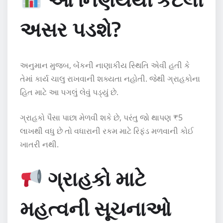
અસર પડશે?
અનુમાન મુજબ, બેંકની નાણાકીય સ્થિતિ એવી હતી કે
તેમાં કાર્ય ચાલુ રાખવાની શક્યતા નહોતી. જેથી ગ્રાહકોના
હિત માટે આ પગલું લેવું પડ્યું છે.
ગ્રાહકો પૈસા પાછા મેળવી શકે છે, પરંતુ જો થાપણ ₹5
લાખથી વધુ છે તો વધારાની રકમ માટે રિફંડ મળવાની કોઈ
ખાતરી નથી.
ગ્રાહકો માટે
મહત્વની સૂચનાઓ