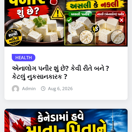
HEALTH
એનાલોગ પનીર શું છે? કેવી રીતે બને ?
કેટલું નુકસાનકારક ?
Admin
Aug 6, 2026