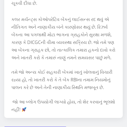
ચૂકવી દીધા છે.
કલર મર્ચન્ટ્સ કોઓપરેટિવ બેંકનું લાઈસન્સ રદ થવું એ
નીતિગત અને નાણાકીય બંને કારણોસર થયું છે. રિઝર્વ
બેંકના આ પગલાથી મોટા ભાગના ગ્રાહકોને સુરક્ષા મળશે,
કારણ કે DICGCની વીમા વ્યવસ્થા સક્રિય છે. જો તમે પણ
આ બેંકના ગ્રાહક છો, તો તાત્કાલિક તમારા હકનો દાવો કરો
અને ખાતરી કરો કે તમારું નાણું તમને સમયસર પાછું મળે.
તમે જો અન્ય કોઈ સહકારી બેંકમાં ખાતું ખોલવાનું વિચારી
રહ્યા હો, તો ખાતરી કરો કે તે બેંક RBIના તમામ નિયમોનું
પાલન કરે છે અને તેની નાણાકીય સ્થિતિ મજબૂત છે.
જો આ બ્લોગ ઉપયોગી લાગ્યો હોય, તો શેર કરવાનું ભૂલશો
નહીં!