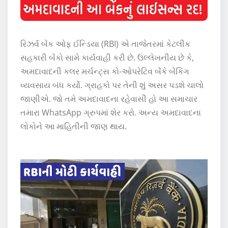
રિઝર્વ બેંક ઓફ ઈન્ડિયા (RBI) એ તાજેતરમાં કેટલીક
સહકારી બેંકો સામે કાર્યવાહી કરી છે. ઉલ્લેખનીય છે કે,
અમદાવાદની કલર મર્ચન્ટ્સ કો-ઓપરેટિવ બેંકે બેંકિંગ
વ્યવસાય બંધ કર્યો. ગ્રાહકો પર તેની શું અસર પડશે ચાલો
જાણીએ. જો તમે અમદાવાદના રહેવાસી હો આ સમાચાર
તમારા WhatsApp ગ્રુપમાં શેર કરો. અન્ય અમદાવાદના
લોકોને આ માહિતીની જાણ થાય.