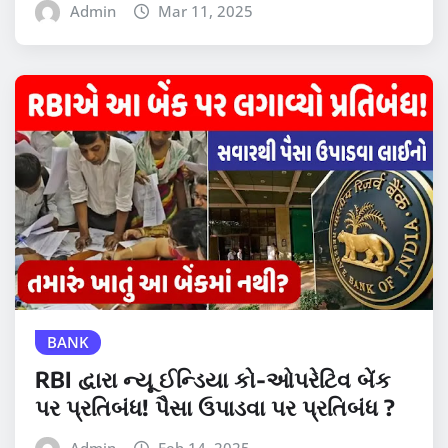
Admin
Mar 11, 2025
BANK
RBI દ્વારા ન્યૂ ઈન્ડિયા કો-ઓપરેટિવ બેંક
પર પ્રતિબંધ! પૈસા ઉપાડવા પર પ્રતિબંધ ?
Admin
Feb 14, 2025