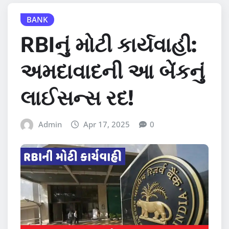
BANK
RBIનું મોટી કાર્યવાહી:
અમદાવાદની આ બેંકનું
લાઈસન્સ રદ!
Admin
Apr 17, 2025
0