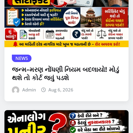
NEWS
જન્મ-મરણ નોંધણી નિયમ બદલાયો! મોડું
થશે તો કોર્ટ જવું પડશે
Admin
Aug 6, 2026