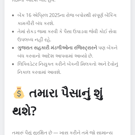
બેંક 16 એપ્રિલ 2025ના રોજ બપોરથી સંપૂર્ણ બેંકિંગ
કામગીરી બંધ કરશે.
તેમાં રોકડ જમા કરવી કે પૈસા ઉપાડવા જેવી કોઈ સેવા
ઉપલબ્ધ નહીં રહે.
ગુજરાત સહકારી મંડળીઓના રજિસ્ટ્રારને
પણ બેંકને
બંધ કરવાનો આદેશ આપવામાં આવ્યો છે.
લિક્વિડેટર નિયુક્ત કરીને બેંકની મિલકતો અને દેવોનું
નિકાલ કરવામાં આવશે.
તમારા પૈસાનું શું
થશે?
તમારું પૈસું સુરક્ષિત છે — ખાસ કરીને તમે જો સામાન્ય