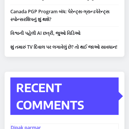
Canada PGP Program બંધ: પેરેન્ટ્સ-ગ્રાન્ડપેરેન્ટ્સ
સ્પોન્સરશિપનું શું થશે?
વિશ્વની પહેલી AI છત્રી, જુઓ વિડિઓ
શું તમારું TV દિવાલ પર લગાવેલું છે? તો થઈ જાઓ સાવધાન!
RECENT
COMMENTS
Dipak parmar