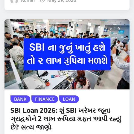
Admin
May 29, 2026
BANK
FINANCE
LOAN
SBI Loan 2026: શું SBI ખરેખર જૂના
ગ્રાહકોને 2 લાખ રૂપિયા મફત આપી રહ્યું
છે? સત્ય જાણો