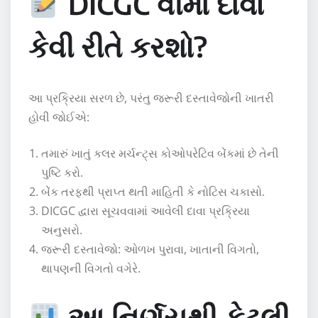
DICGC વીમા દાવો
કેવી રીતે કરશો?
આ પ્રક્રિયા સરળ છે, પરંતુ જરૂરી દસ્તાવેજોની ખાતરી
હોવી જોઈએ:
તમારું ખાતું કલર મર્ચન્ટ્સ કોઓપરેટિવ બેંકમાં છે તેની
પુષ્ટિ કરો.
બેંક તરફથી પ્રાપ્ત થતી માહિતી કે નોટિસ ચકાસો.
DICGC દ્વારા સૂચવવામાં આવેલી દાવા પ્રક્રિયા
અનુસરો.
જરૂરી દસ્તાવેજો: ઓળખ પુરાવા, ખાતાની વિગતો,
થાપણની વિગતો વગેરે.
આ નિર્ણયથી કેટલી