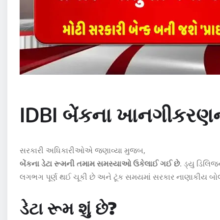
IDBI બેંકના ખાનગીકરણ
સરકારી અધિકારીઓએ જણાવ્યા મુજબ,
બેંકના ડેટા રૂમની તમામ સમસ્યાઓ ઉકેલાઈ ગઈ છે
. ડ્યુ ડિલિજ
લગભગ પૂર્ણ થઈ ચૂકી છે અને ટૂંક સમયમાં સરકાર નાણાકીય બો
ડેટા રૂમ શું છે?