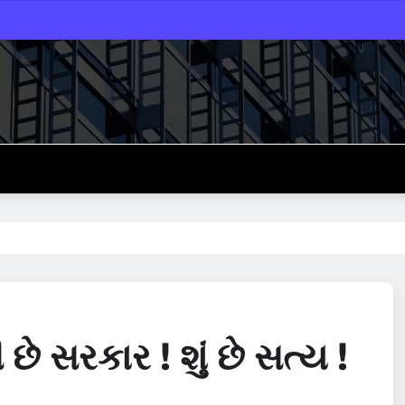
છે સરકાર ! શું છે સત્ય !