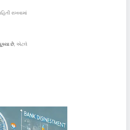
હિતી રાખવામાં
ૂક્યા છે
, એટલે