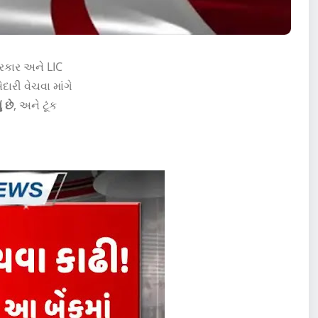
 સરકાર અને LIC
દારી વેચવા માંગે
 છે
, અને ટૂંક