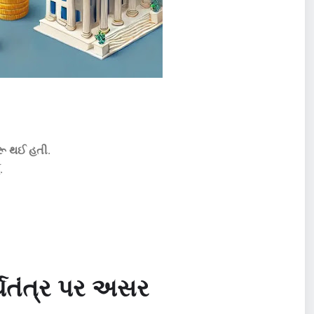
શરૂ થઈ હતી
.
.
્થતંત્ર પર અસર