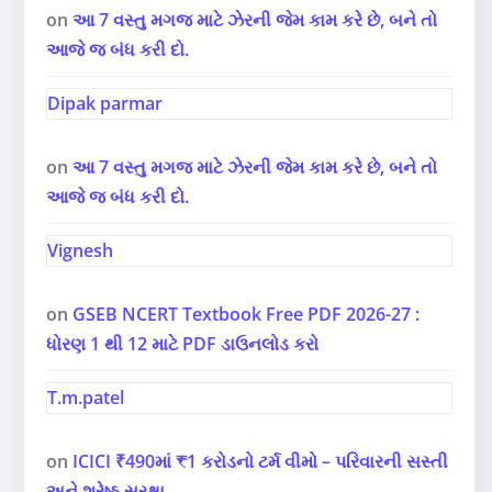
on
આ 7 વસ્તુ મગજ માટે ઝેરની જેમ કામ કરે છે, બને તો
આજે જ બંધ કરી દો.
Dipak parmar
on
આ 7 વસ્તુ મગજ માટે ઝેરની જેમ કામ કરે છે, બને તો
આજે જ બંધ કરી દો.
Vignesh
on
GSEB NCERT Textbook Free PDF 2026-27 :
ધોરણ 1 થી 12 માટે PDF ડાઉનલોડ કરો
T.m.patel
on
ICICI ₹490માં ₹1 કરોડનો ટર્મ વીમો – પરિવારની સસ્તી
અને શ્રેષ્ઠ સુરક્ષા