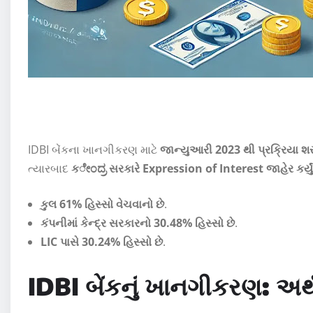
IDBI બેંકના ખાનગીકરણ માટે
જાન્યુઆરી 2023 થી પ્રક્રિયા 
ત્યારબાદ
કೇಂದ್ರ સરકારે Expression of Interest જાહેર કર્યું
કુલ 61% હિસ્સો વેચવાનો છે
.
કંપનીમાં કેન્દ્ર સરકારનો 30.48% હિસ્સો છે
.
LIC પાસે 30.24% હિસ્સો છે
.
IDBI બેંકનું ખાનગીકરણ: અર