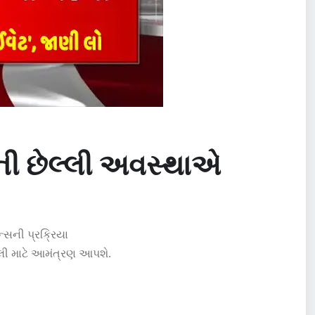
ની છેલ્લી અવસ્થાએ
ન્સની પ્રક્રિયા
લી માટે આમંત્રણ આપશે.