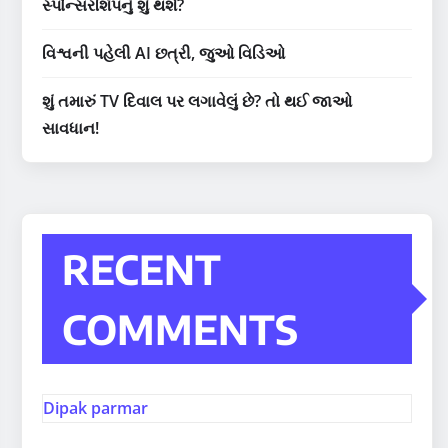
સ્પોન્સરશિપનું શું થશે?
વિશ્વની પહેલી AI છત્રી, જુઓ વિડિઓ
શું તમારું TV દિવાલ પર લગાવેલું છે? તો થઈ જાઓ
સાવધાન!
RECENT
COMMENTS
Dipak parmar