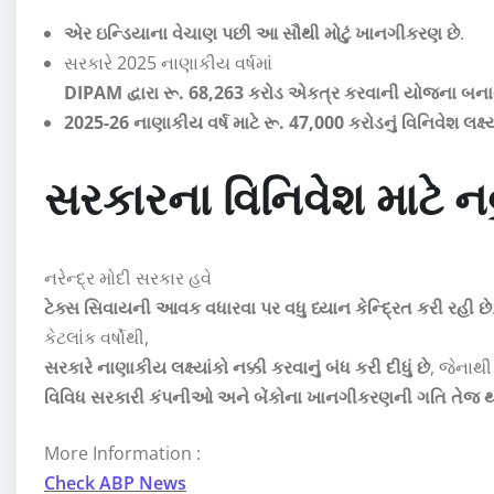
એર ઇન્ડિયાના વેચાણ પછી આ સૌથી મોટું ખાનગીકરણ છે
.
સરકારે 2025 નાણાકીય વર્ષમાં
DIPAM દ્વારા રૂ. 68,263 કરોડ એકત્ર કરવાની યોજના બનાવ
2025-26 નાણાકીય વર્ષ માટે રૂ. 47,000 કરોડનું વિનિવેશ લક્ષ્
સરકારના વિનિવેશ માટે નવું
નરેન્દ્ર મોદી સરકાર હવે
ટેક્સ સિવાયની આવક વધારવા પર વધુ ધ્યાન કેન્દ્રિત કરી રહી છે
કેટલાંક વર્ષોથી,
સરકારે નાણાકીય લક્ષ્યાંકો નક્કી કરવાનું બંધ કરી દીધું છે
, જેનાથી
વિવિધ સરકારી કંપનીઓ અને બેંકોના ખાનગીકરણની ગતિ તેજ થ
More Information :
Check ABP News