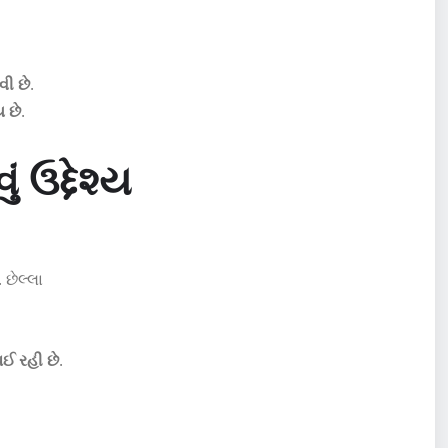
ી છે
.
ય છે
.
 ઉદ્દેશ્ય
. છેલ્લા
ઈ રહી છે
.