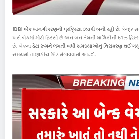
IDBI બેંક ખાનગીકરણની પ્રક્રિયા ઝડપી બની રહી છે
. કેન્દ્ર
પાસે બેંકમાં મોટો હિસ્સો છે અને બંને તેમની માલિકીની 61% હિસ્સે
છે. બેંકના
ડેટા રૂમને લગતી બધી સમસ્યાઓનું નિરાકરણ થઈ ગયું
સમયમાં નાણાકીય બિડ મંગાવવામાં આવશે.