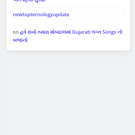
newtoptecnologyupdate
on
હવે રાખો તમારા મોબાઇલમાં Gujarati લગ્ન Songs નો
ખજાનો