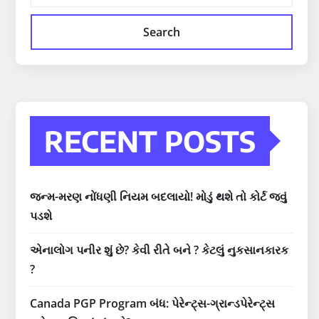
Search
RECENT POSTS
જન્મ-મરણ નોંધણી નિયમ બદલાયો! મોડું થશે તો કોર્ટ જવું
પડશે
એનાલોગ પનીર શું છે? કેવી રીતે બને ? કેટલું નુકસાનકારક
?
Canada PGP Program બંધ: પેરેન્ટ્સ-ગ્રાન્ડપેરેન્ટ્સ