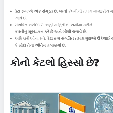
ડેટા રૂમ એ એક સંગ્રહ છે
, જ્યાં કંપનીની તમામ નાણાકીય મા
આવે છે.
સંભવિત ખરીદદારો અહીં માહિતીની સમીક્ષા કરીને
કંપનીનું મૂલ્યાંકન કરે છે અને બોલી લગાવે છે
.
અધિકારીઓના મતે,
ડેટા રૂમ સંબંધિત તમામ મુદ્દાઓ ઉકેલાઈ ચ
કે
સોદો તેના અંતિમ તબક્કામાં છે
.
કોનો કેટલો હિસ્સો છે?