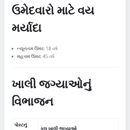
ઉમેદવારો માટે વય
મર્યાદા
ન્યૂનતમ ઉંમર:
18 વર્ષ
મહત્તમ ઉંમર:
45 વર્ષ
ખાલી જગ્યાઓનું
વિભાજન
પોસ્ટનું
કુલ ખાલી જગ્યાઓ