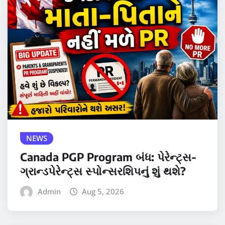
NEWS
Canada PGP Program બંધ: પેરેન્ટ્સ-
ગ્રાન્ડપેરેન્ટ્સ સ્પોન્સરશિપનું શું થશે?
Admin
Aug 5, 2026