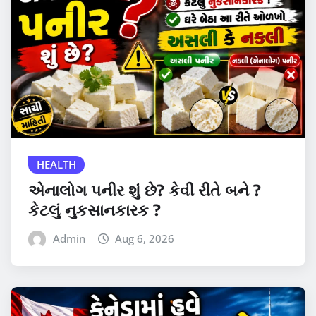
HEALTH
એનાલોગ પનીર શું છે? કેવી રીતે બને ?
કેટલું નુકસાનકારક ?
Admin
Aug 6, 2026