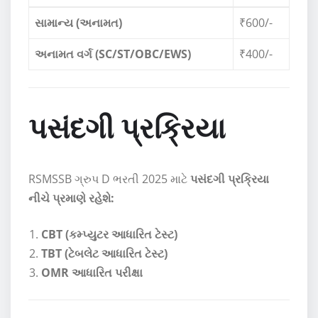
સામાન્ય (અનામત)
₹600/-
અનામત વર્ગ (SC/ST/OBC/EWS)
₹400/-
પસંદગી પ્રક્રિયા
RSMSSB ગ્રુપ D ભરતી 2025 માટે
પસંદગી પ્રક્રિયા
નીચે પ્રમાણે રહેશે:
CBT (કમ્પ્યુટર આધારિત ટેસ્ટ)
TBT (ટેબલેટ આધારિત ટેસ્ટ)
OMR આધારિત પરીક્ષા