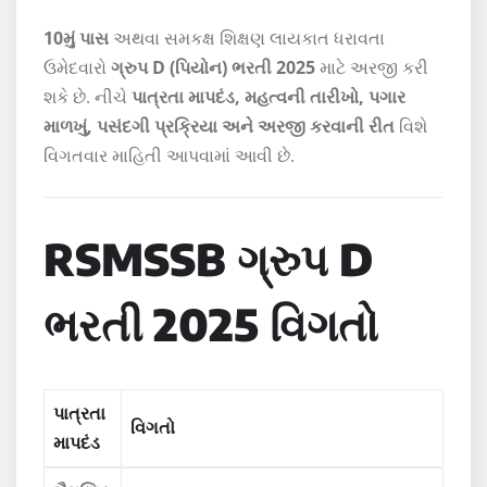
10મું પાસ
અથવા સમકક્ષ શિક્ષણ લાયકાત ધરાવતા
ઉમેદવારો
ગ્રુપ D (પિયોન) ભરતી 2025
માટે અરજી કરી
શકે છે. નીચે
પાત્રતા માપદંડ, મહત્વની તારીખો, પગાર
માળખું, પસંદગી પ્રક્રિયા અને અરજી કરવાની રીત
વિશે
વિગતવાર માહિતી આપવામાં આવી છે.
RSMSSB ગ્રુપ D
ભરતી 2025 વિગતો
પાત્રતા
વિગતો
માપદંડ