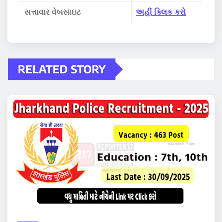
સત્તાવાર વેબસાઇટ
અહીં ક્લિક કરો
RELATED STORY