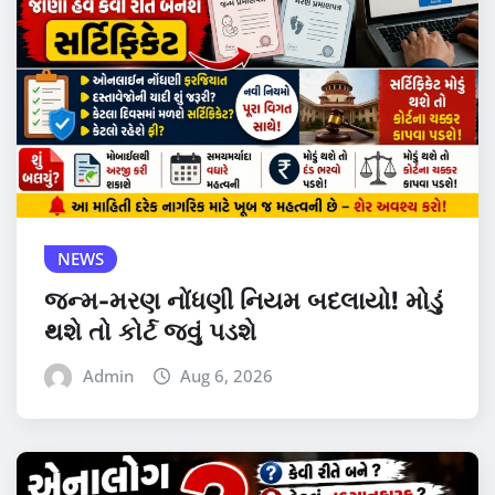
NEWS
જન્મ-મરણ નોંધણી નિયમ બદલાયો! મોડું
થશે તો કોર્ટ જવું પડશે
Admin
Aug 6, 2026