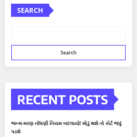
SEARCH
Search
RECENT POSTS
જન્મ-મરણ નોંધણી નિયમ બદલાયો! મોડું થશે તો કોર્ટ જવું
પડશે