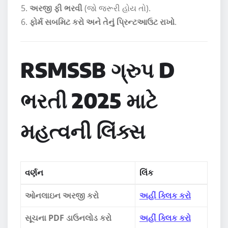
અરજી ફી ભરવી
(જો જરૂરી હોય તો).
ફોર્મ સબમિટ કરો અને તેનું પ્રિન્ટઆઉટ રાખો
.
RSMSSB ગ્રુપ D
ભરતી 2025 માટે
મહત્વની લિંક્સ
વર્ણન
લિંક
ઓનલાઇન અરજી કરો
અહીં ક્લિક કરો
સૂચના PDF ડાઉનલોડ કરો
અહીં ક્લિક કરો