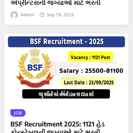
એપ્રેન્ટિસની જગ્યાઓ માટે ભરતી
Admin
Sep 18, 2025
JOB
BSF Recruitment 2025: 1121 હેડ
કોન્સ્ટેબલની જગ્યાઓ માટે ભરતી