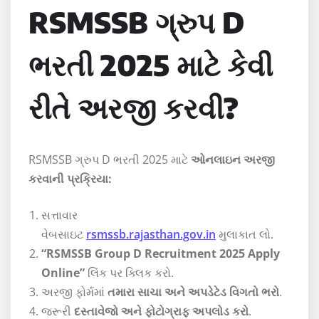
RSMSSB ગ્રુપ D
ભરતી 2025 માટે કેવી
રીતે અરજી કરવી?
RSMSSB ગ્રુપ D ભરતી 2025 માટે
ઓનલાઇન અરજી
કરવાની પ્રક્રિયા:
સત્તાવાર
વેબસાઇટ
rsmssb.rajasthan.gov.in
મુલાકાત લો.
“RSMSSB Group D Recruitment 2025 Apply
Online”
લિંક પર ક્લિક કરો.
અરજી ફોર્મમાં
તમારા સાચા અને અપડેટેડ વિગતો ભરો
.
જરૂરી
દસ્તાવેજો અને ફોટોગ્રાફ અપલોડ કરો
.