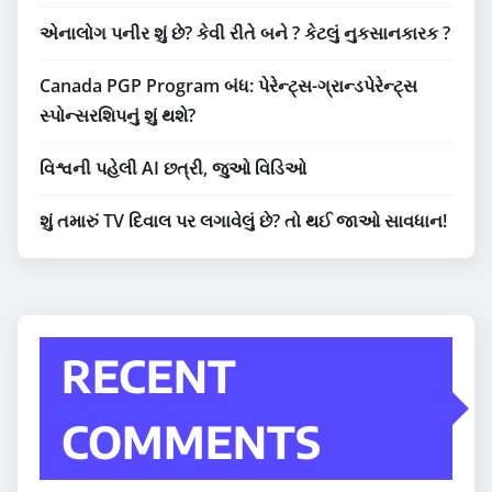
એનાલોગ પનીર શું છે? કેવી રીતે બને ? કેટલું નુકસાનકારક ?
Canada PGP Program બંધ: પેરેન્ટ્સ-ગ્રાન્ડપેરેન્ટ્સ
સ્પોન્સરશિપનું શું થશે?
વિશ્વની પહેલી AI છત્રી, જુઓ વિડિઓ
શું તમારું TV દિવાલ પર લગાવેલું છે? તો થઈ જાઓ સાવધાન!
RECENT
COMMENTS