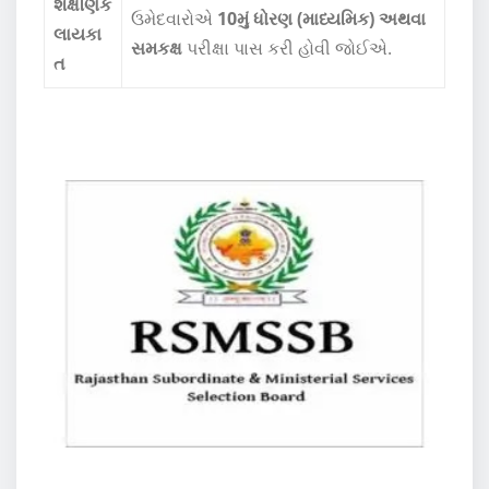
શૈક્ષણિક
ઉમેદવારોએ
10મું ધોરણ (માધ્યમિક) અથવા
લાયકા
સમકક્ષ
પરીક્ષા પાસ કરી હોવી જોઈએ.
ત