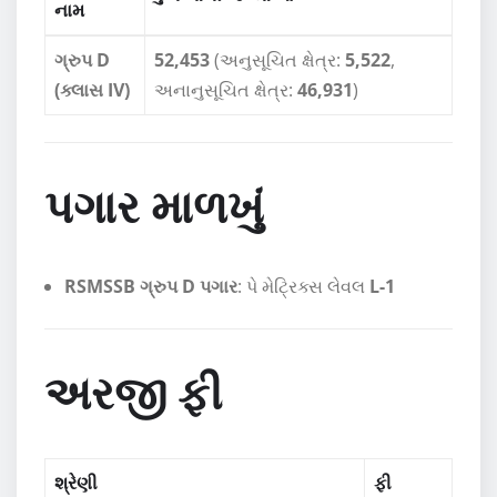
નામ
ગ્રુપ D
52,453
(અનુસૂચિત ક્ષેત્ર:
5,522
,
(ક્લાસ IV)
અનાનુસૂચિત ક્ષેત્ર:
46,931
)
પગાર માળખું
RSMSSB ગ્રુપ D પગાર
: પે મેટ્રિક્સ લેવલ
L-1
અરજી ફી
શ્રેણી
ફી