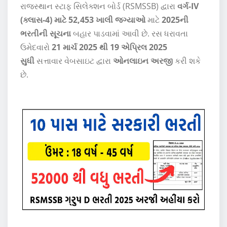
રાજસ્થાન સ્ટાફ સિલેક્શન બોર્ડ (RSMSSB) દ્વારા
વર્ગ-IV
(ક્લાસ-4) માટે 52,453 ખાલી જગ્યાઓ
માટે
2025ની
ભરતીની સૂચના
બહાર પાડવામાં આવી છે. રસ ધરાવતા
ઉમેદવારો
21 માર્ચ 2025 થી 19 એપ્રિલ 2025
સુધી
સત્તાવાર વેબસાઇટ દ્વારા
ઓનલાઇન અરજી
કરી શકે
છે.