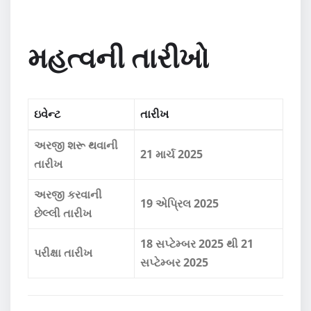
મહત્વની તારીખો
ઇવેન્ટ
તારીખ
અરજી શરૂ થવાની
21 માર્ચ 2025
તારીખ
અરજી કરવાની
19 એપ્રિલ 2025
છેલ્લી તારીખ
18 સપ્ટેમ્બર 2025 થી 21
પરીક્ષા તારીખ
સપ્ટેમ્બર 2025