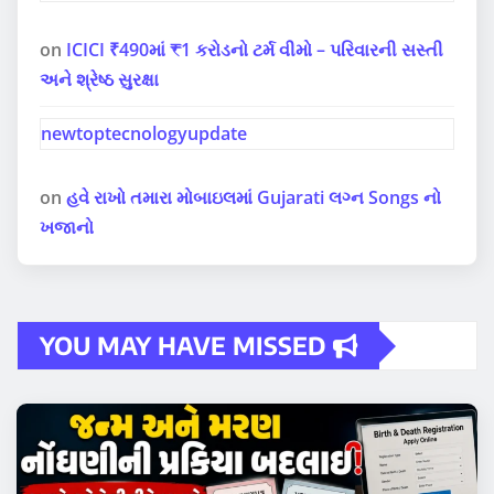
on
ICICI ₹490માં ₹1 કરોડનો ટર્મ વીમો – પરિવારની સસ્તી
અને શ્રેષ્ઠ સુરક્ષા
newtoptecnologyupdate
on
હવે રાખો તમારા મોબાઇલમાં Gujarati લગ્ન Songs નો
ખજાનો
YOU MAY HAVE MISSED