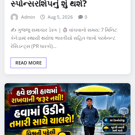
સ્પોન્સરશિપનું શું થશે?
Admin
Aug 5, 2026
0
✍
ગુજ્જુ સમાચાર ડેસ્ક |
વાંચવાનો સમય: 7 મિનિટ
કેનેડામાં સ્થાયી થયેલા ભારતીયો સહિત લાખો પરમેનન્ટ
રેસિડન્ટ્સ (PR ધારકો)…
READ MORE