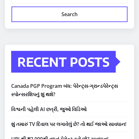
Search
RECENT POSTS
Canada PGP Program બંધ: પેરેન્ટ્સ-ગ્રાન્ડપેરેન્ટ્સ
સ્પોન્સરશિપનું શું થશે?
વિશ્વની પહેલી AI છત્રી, જુઓ વિડિઓ
શું તમારું TV દિવાલ પર લગાવેલું છે? તો થઈ જાઓ સાવધાન!
UPI થી ₹2,000થી વધુનું પેમેન્ટ કરો છો? સાવધાન!