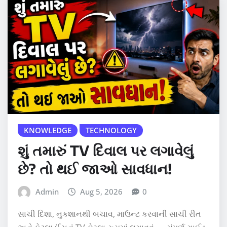
KNOWLEDGE
TECHNOLOGY
શું તમારું TV દિવાલ પર લગાવેલું
છે? તો થઈ જાઓ સાવધાન!
Admin
Aug 5, 2026
0
સાચી દિશા, નુકશાનથી બચાવ, માઉન્ટ કરવાની સાચી રીત