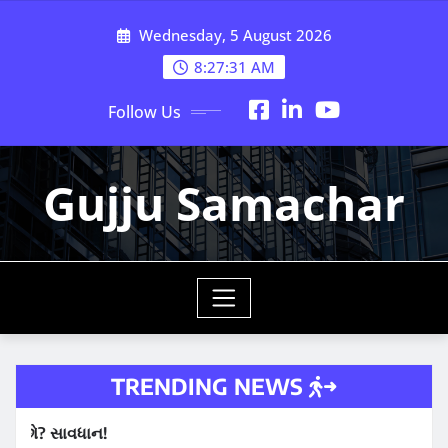
Skip
Wednesday, 5 August 2026
to
content
8:27:32 AM
Follow Us
Gujju Samachar
TRENDING NEWS
ાવધાન!