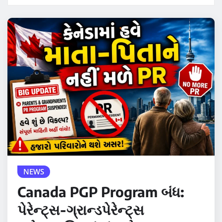
NEWS
Canada PGP Program બંધ:
પેરેન્ટ્સ-ગ્રાન્ડપેરેન્ટ્સ