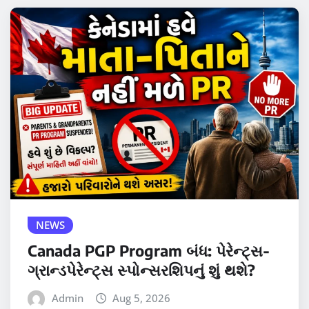
NEWS
Canada PGP Program બંધ: પેરેન્ટ્સ-
ગ્રાન્ડપેરેન્ટ્સ સ્પોન્સરશિપનું શું થશે?
Admin
Aug 5, 2026