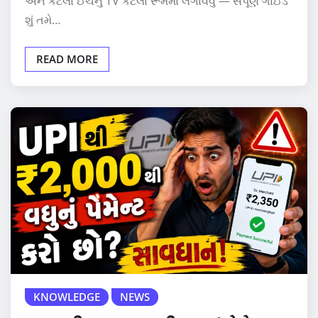
અને કેટલા ઈંચનું TV કેટલા રૂમમાં લગાવવું — સંપૂર્ણ ગાઈડ
શું તમે…
READ MORE
KNOWLEDGE
NEWS