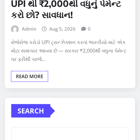
UPI થી ₹2,000થી વધુનું પેમેન્ટ
કરો છો? સાવધાન!
Admin
Aug 5, 2026
0
રોજેરોજ કરોડો UPI ટ્રાન્ઝેક્શન કરતાં ભારતીયો માટે એક
મોટા સમાચાર આવ્યા છે — સરકાર ₹2,000થી વધુના પેમેન્ટ
પર ફરીથી ચાર્જ…
READ MORE
SEARCH