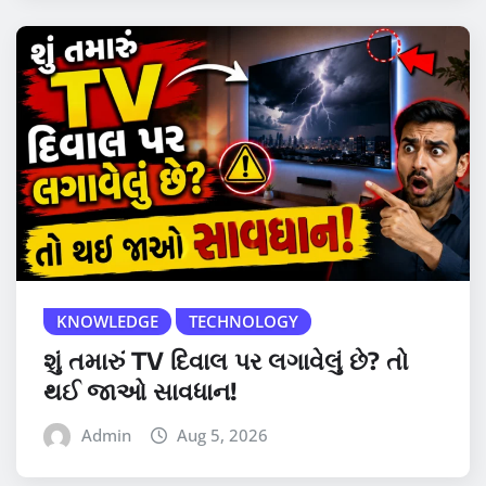
KNOWLEDGE
TECHNOLOGY
શું તમારું TV દિવાલ પર લગાવેલું છે? તો
થઈ જાઓ સાવધાન!
Admin
Aug 5, 2026