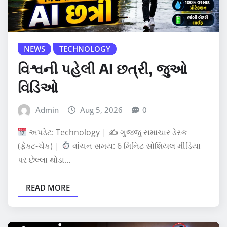
NEWS
TECHNOLOGY
વિશ્વની પહેલી AI છત્રી, જુઓ
વિડિઓ
Admin
Aug 5, 2026
0
અપડેટ: Technology | ✍
ગુજ્જુ સમાચાર ડેસ્ક
(ફેક્ટ-ચેક) |
વાંચન સમય: 6 મિનિટ સોશિયલ મીડિયા
પર છેલ્લા થોડા…
READ MORE