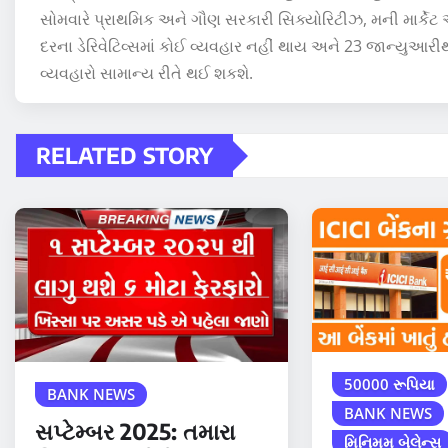
સોમવારે પ્રાથમિક અને ગૌણ સરકારી સિક્યોરિટીઝ, મની માર્કેટ
દરના ડેરિવેટિવ્સમાં કોઈ વ્યવહાર નહીં થાય અને 23 જાન્યુઆરી
વ્યવહારો સામાન્ય રીતે થઈ શકશે.
RELATED STORY
50000 રૂપિયા
BANK NEWS
BANK NEWS
સપ્ટેમ્બર 2025: તમારા
મિનિમમ બેલેન્સ