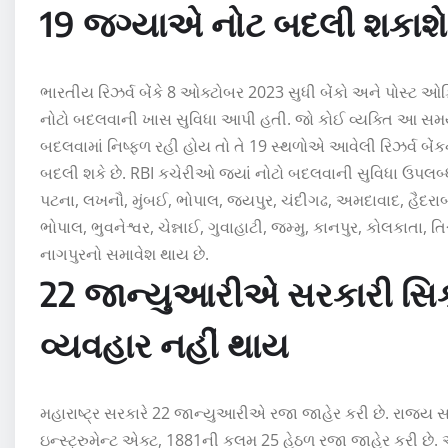
19 જગ્યાએ નોટ બદલી શકાશે
ભારતીય રિઝર્વ બેંકે 8 ઓક્ટોબર 2023 સુધી બેંકો અને પોસ્ટ ઓ
નોટો બદલવાની ખાસ સુવિધા આપી હતી. જો કોઈ વ્યક્તિ આ સમ
બદલવામાં નિષ્ફળ રહી હોય તો તે 19 સ્થળોએ આવેલી રિઝર્વ બે
બદલી શકે છે. RBI કચેરીઓ જ્યાં નોટો બદલવાની સુવિધા ઉપલબ્ધ છ
પટના, લખનૌ, મુંબઈ, ભોપાલ, જયપુર, ચંદીગઢ, અમદાવાદ, હૈદરાબાદ
ભોપાલ, ભુવનેશ્વર, ચેન્નાઈ, ગુવાહાટી, જમ્મુ, કાનપુર, કોલકાતા, 
નાગપુરનો સમાવેશ થાય છે.
22 જાન્યુઆરીએ સરકારી સિક
વ્યવહાર નહીં થાય
મહારાષ્ટ્ર સરકારે 22 જાન્યુઆરીએ રજા જાહેર કરી છે. રાજ્ય 
ઇન્સ્ટ્રુમેન્ટ એક્ટ, 1881ની કલમ 25 હેઠળ રજા જાહેર કરી છે.