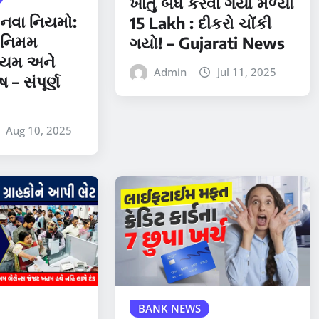
ખાતું બંધ કરવા ગયો મળ્યા
ા નવા નિયમો:
15 Lakh : દીકરો ચોંકી
િનિમમ
ગયો! – Gujarati News
નિયમ અને
Admin
Jul 11, 2025
 – સંપૂર્ણ
Aug 10, 2025
BANK NEWS