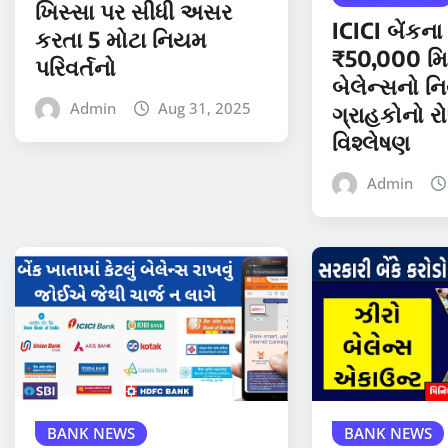
ખિસ્સા પર સીધી અસર
ICICI બેંકન
કરતા 5 મોટા નિયમ
₹50,000 મ
પરિવર્તનો
બેલેન્સનો 
Admin
Aug 31, 2025
ગ્રાહકોનો રોષ
વિશ્લેષણ
Admin
BANK NEWS
BANK NEWS