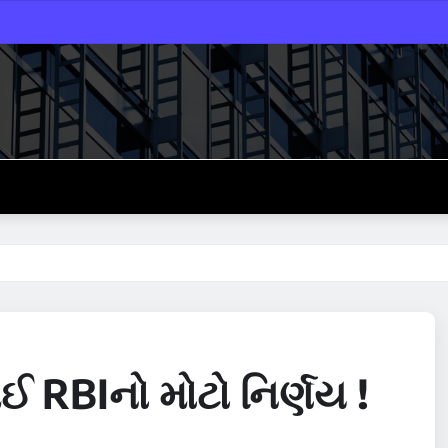
 RBIનો મોટો નિર્ણય !