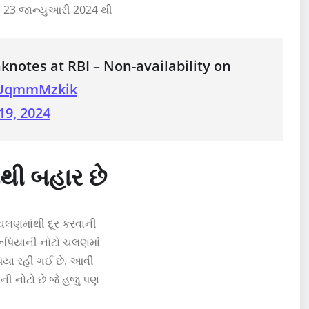
તે 23 જાન્યુઆરી 2024 થી
nknotes at RBI – Non-availability on
/PUqmmMzkik
19, 2024
થી બહાર છે
 ચલણમાંથી દૂર કરવાની
રૂપિયાની નોટો ચલણમાં
ૂપિયા રહી ગઈ છે. આવી
ાની નોટો છે જે હજુ પણ