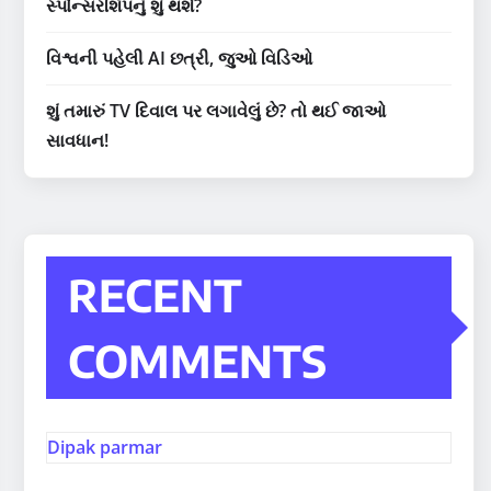
સ્પોન્સરશિપનું શું થશે?
વિશ્વની પહેલી AI છત્રી, જુઓ વિડિઓ
શું તમારું TV દિવાલ પર લગાવેલું છે? તો થઈ જાઓ
સાવધાન!
RECENT
COMMENTS
Dipak parmar