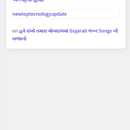
newtoptecnologyupdate
on
હવે રાખો તમારા મોબાઇલમાં Gujarati લગ્ન Songs નો
ખજાનો