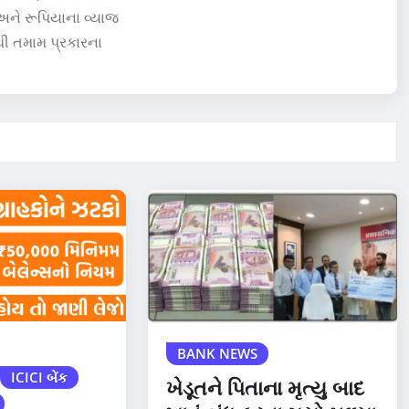
 અને રૂપિયાના વ્યાજ
થી તમામ પ્રકારના
BANK NEWS
ICICI બેંક
ખેડૂતને પિતાના મૃત્યુ બાદ