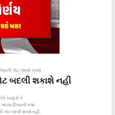
ૂપિયાની નોટ, જાણો કારણ
ટ બદલી શકાશે નહીં
ે કહ્યું છે કે
ઓમાં અડધા દિવસની રજા
ની નોટ બદલી શકશે નહીં.