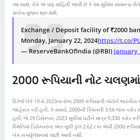
આ સાથે, બેંકે એ પણ માહિતી આપી છે કે આ સુવિધા સામાન્ય રી
રાબેતા મુજબ શરૂ થશે.
Exchange / Deposit facility of ₹2000 ba
Monday, January 22, 2024
https://t.co
— ReserveBankOfIndia (@RBI)
January 
2000 રૂપિયાની નોટ ચલણમાં
રિઝર્વ બેંકે 19 મે 2023ના રોજ 2000 રૂપિયાની નોટોને ભારતીય
જાહેરાત કરી હતી. તે સમયે, 2000ની કિંમતની 3.56 લાખ કરોડ 
હતી, જે 29 ડિસેમ્બર, 2023 સુધીમાં ઘટીને માત્ર 9,330 કરોડ ર
સ્થિતિમાં ડિસેમ્બરના અંત સુધી કુલ 2.62 ટકા એવી 2000 રૂપિય
બેંક સર્ક્યુલેશનમાં પાછી આવી નથી.