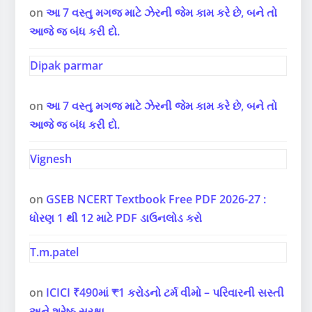
on
આ 7 વસ્તુ મગજ માટે ઝેરની જેમ કામ કરે છે, બને તો
આજે જ બંધ કરી દો.
Dipak parmar
on
આ 7 વસ્તુ મગજ માટે ઝેરની જેમ કામ કરે છે, બને તો
આજે જ બંધ કરી દો.
Vignesh
on
GSEB NCERT Textbook Free PDF 2026-27 :
ધોરણ 1 થી 12 માટે PDF ડાઉનલોડ કરો
T.m.patel
on
ICICI ₹490માં ₹1 કરોડનો ટર્મ વીમો – પરિવારની સસ્તી
અને શ્રેષ્ઠ સુરક્ષા