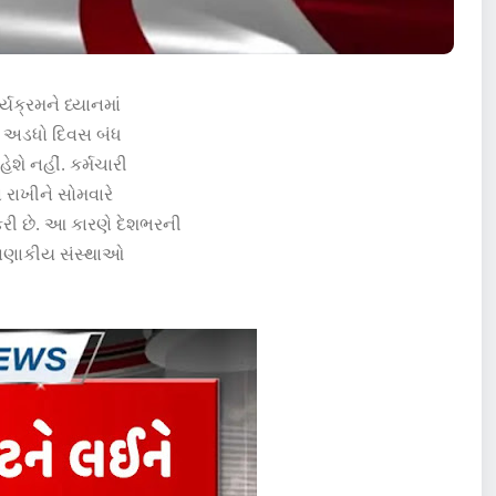
યક્રમને ધ્યાનમાં
ીઓ અડધો દિવસ બંધ
શે નહીં. કર્મચારી
ં રાખીને સોમવારે
કરી છે. આ કારણે દેશભરની
 નાણાકીય સંસ્થાઓ