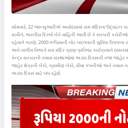
સોમવારે, 22 જાન્યુઆરીએ અયોધ્યામાં રામ મંદિરના ઉદ્ઘાટન કાર્
રાખીને, ભારતીય રિઝર્વ બેંકે માહિતી આપી છે કે સરકારી કચેર
રહેવાને કારણે, 2000 રૂપિયાની નોટ બદલવાની સુવિધા ઉપલબ્ધ રહે
અને તાલીમ વિભાગે રામ મંદિર પ્રાણ પ્રતિષ્ઠા કાર્યક્રમને ધ્યાનમા
કેન્દ્ર સરકારની તમામ સંસ્થાઓમાં અડધા દિવસની રજા જાહેર 
જાહેર ક્ષેત્રની બેંકો, ગ્રામીણ બેંકો, વીમા કંપનીઓ અને તમામ
અડધા દિવસ માટે બંધ રહેશે.