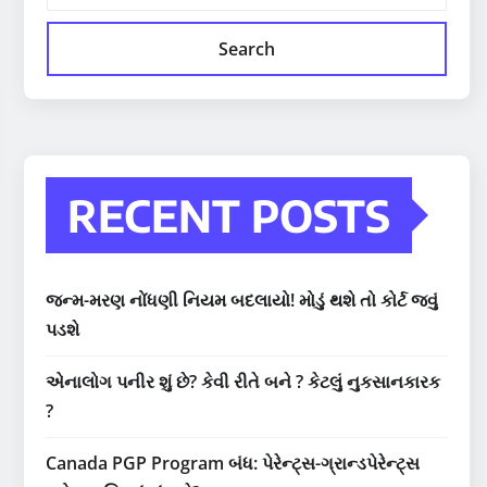
Search
RECENT POSTS
જન્મ-મરણ નોંધણી નિયમ બદલાયો! મોડું થશે તો કોર્ટ જવું
પડશે
એનાલોગ પનીર શું છે? કેવી રીતે બને ? કેટલું નુકસાનકારક
?
Canada PGP Program બંધ: પેરેન્ટ્સ-ગ્રાન્ડપેરેન્ટ્સ