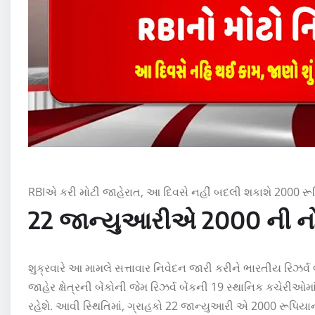
RBIએ કરી મોટી જાહેરાત, આ દિવસે નહીં બદલી શકાશે 2000 ર
22 જાન્યુઆરીએ 2000 ની નો
શુક્રવારે આ મામલે સત્તાવાર નિવેદન જારી કરીને ભારતીય રિઝર્વ બેંક
જાહેર ક્ષેત્રની બેંકોની જેમ રિઝર્વ બેંકની 19 સ્થાનિક કચેરી
રહેશે. આવી સ્થિતિમાં, ગ્રાહકો 22 જાન્યુઆરી એ 2000 રૂપિયા