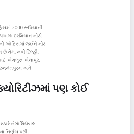
ફિસમાં 2000 રૂપિયાની
યગાળા દરમિયાન નોટો
ંકની ઓફિસમાં જઈને નોટ
ે તેમાં નવી દિલ્હી,
, બેંગલુરુ, બેલાપુર,
તિરુવનંતપુરમ અને
્યોરિટીઝમાં પણ કોઈ
સરકારે નેગોશિયેબલ
 આ નિર્ણય પછી,