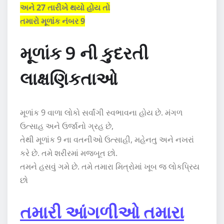
અને 27 તારીખે થયો હોય તો
તમારો મૂળાંક નંબર 9
મૂળાંક 9 ની કુદરતી
લાક્ષણિકતાઓ
મૂળાંક 9 વાળા લોકો સર્વાંગી સ્વભાવના હોય છે. મંગળ
ઉત્સાહ અને ઉર્જાનો ગ્રહ છે,
તેથી મૂળાંક 9 ના વતનીઓ ઉત્સાહી, મહેનતુ અને નખરાં
કરે છે. તમે શરીરમાં મજબૂત છો.
તમને હસવું ગમે છે. તમે તમારા મિત્રોમાં ખૂબ જ લોકપ્રિય
છો
તમારી આંગળીઓ તમારા