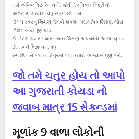
તમે એન્જિનિયરિંગ વગેરે જેવી ટેકનિકલ ડિગ્રીનો
અભ્યાસ કરવામાં વધુ સફળ છો. તમે
ઉચ્ચ સ્તરનું શિક્ષણ મેળવી શકશો. પ્રાથમિક શિક્ષણ થોડા
વિક્ષેપ સાથે પૂર્ણ થાય
છે. કેટલીકવાર તમારે તમારું શિક્ષણ અધવચ્ચે જ છોડવું પડે
છે. તમને વિજ્ઞાનમાં વધુ
રસ છે. તમે કલાના ક્ષેત્રમાં પણ તમારો અભ્યાસ પૂર્ણ કરો.
જો તમે ચતુર હોય તો આપો
આ ગુજરાતી કોયડા નો
જવાબ માત્ર 15 સેકન્ડમાં
મૂળાંક 9 વાળા લોકોની