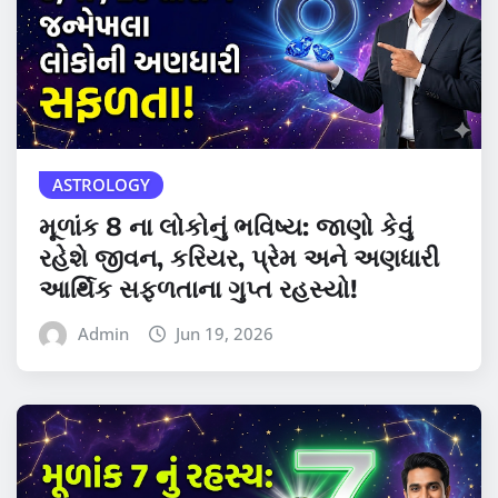
ASTROLOGY
મૂળાંક 8 ના લોકોનું ભવિષ્ય: જાણો કેવું
રહેશે જીવન, કરિયર, પ્રેમ અને અણધારી
આર્થિક સફળતાના ગુપ્ત રહસ્યો!
Admin
Jun 19, 2026