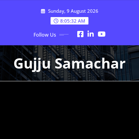
Skip
Sunday, 9 August 2026
to
content
8:05:33 AM
Follow Us
Gujju Samachar