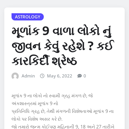
ASTROLOGY
મૂળાંક 9 વાળા લોકો નું
જીવન કેવું રહેશે ? કઈ
કારકિર્દી શ્રેષ્ઠ
Admin
May 6, 2022
0
મૂળાંક 9 ના લોકો નો સ્વામી ગ્રહ મંગળ છે, જે
અંકશાસ્ત્રમાં મૂળાંક 9 નો
પ્રતિનિધિ ગ્રહ છે, તેથી મંગળની વિશેષતાઓ મૂળાંક 9 ના
લોકો પર વિશેષ અસર કરે છે.
જો તમારો જન્મ કોઈપણ મહિનાની 9, 18 અને 27 તારીખે