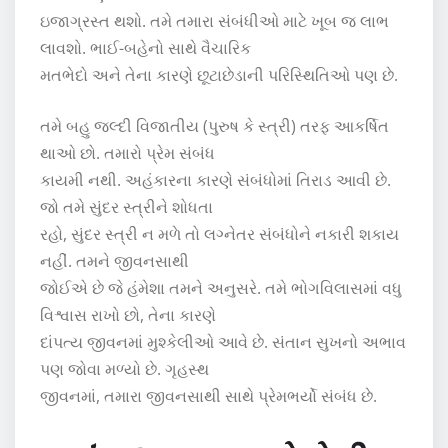
ઇજાગ્રસ્ત થશો. તમે તમારા સંબંધીઓ માટે ખૂબ જ લાભ
લાવશો. ભાઈ-બહેનો સાથે વૈચારિક
મતભેદો અને તેના કારણે છૂટાછેડાની પરિસ્થિતિઓ પણ છે.
તમે બહુ જલ્દી વિજાતીય (પુરુષ કે સ્ત્રી) તરફ આકર્ષિત
થાઓ છો. તમારો પ્રેમ સંબંધ
કાયમી નથી. અહંકારના કારણે સંબંધોમાં તિરાડ આવી છે.
જો તમે સુંદર સ્ત્રીને શોધતા
રહો, સુંદર સ્ત્રી ન મળે તો લગ્નેતર સંબંધોને નકારી શકાય
નહીં. તમને જીવનસાથી
જોઈએ છે જે હંમેશા તમને અનુસરે. તમે ભોગવિલાસમાં વધુ
વિશ્વાસ રાખો છો, તેના કારણે
દાંપત્ય જીવનમાં મુશ્કેલીઓ આવે છે. સંતાન સુખનો અભાવ
પણ જોવા મળ્યો છે. ગૃહસ્થ
જીવનમાં, તમારા જીવનસાથી સાથે પ્રેમભર્યો સંબંધ છે.