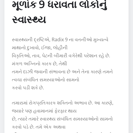
મૂળાંક 9 ધરાવતા લોકોનું
સ્વાસ્થ્ય
સ્વાસ્થ્યની દ્રષ્ટિએ, Radix 9 ના વતનીઓ મુખ્યત્વે
માથાનો દુખાવો, ઈજા, લોહીની
વિકૃતિઓ, તાવ, પેટની બીમારી વગેરેથી પરેશાન રહે છે.
મંગળ અગ્નિનો કારક છે, તેથી
તમને દાઝી જવાની સંભાવના છે અને તેના કારણે તમને
ત્વચા સંબંધિત સમસ્યાઓનો સામનો
કરવો પડી શકે છે.
તમારામાં રોગપ્રતિકારક શક્તિનો અભાવ છે. આ કારણે,
જ્યારે પણ હવામાનમાં ફેરફાર થાય
છે, ત્યારે તમારે સ્વાસ્થ્ય સંબંધિત સમસ્યાઓનો સામનો
કરવો પડે છે. તમે એક અથવા