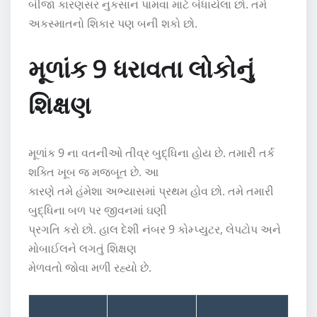
બીજા કારણસર નુકસાન પામવા માટે બંધાયેલા છો. તમે
અકસ્માતનો શિકાર પણ બની શકો છો.
મૂળાંક 9 ધરાવતા લોકોનું
શિક્ષણ
મૂળાંક 9 ના વતનીઓ તીવ્ર બુદ્ધિના હોય છે. તમારી તર્ક
શક્તિ ખૂબ જ મજબૂત છે. આ
કારણે તમે હંમેશા અભ્યાસમાં પ્રથમ હોવ છો. તમે તમારી
બુદ્ધિના બળ પર જીવનમાં ઘણી
પ્રગતિ કરો છો. હાલ દેશી નંબર 9 કોમ્પ્યુટર, લેપટોપ અને
મોબાઈલને લગતું શિક્ષણ
મેળવતો જોવા મળી રહ્યો છે.