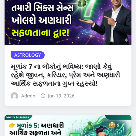
ASTROLOGY
મૂળાંક 7 ના લોકોનું ભવિષ્ય: જાણો કેવું
રહેશે જીવન, કરિયર, પ્રેમ અને અણધારી
આર્થિક સફળતાના ગુપ્ત રહસ્યો!
Admin
Jun 19, 2026