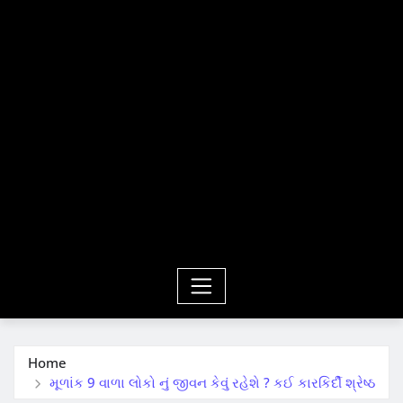
Home
મૂળાંક 9 વાળા લોકો નું જીવન કેવું રહેશે ? કઈ કારકિર્દી શ્રેષ્ઠ