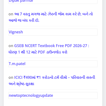
Dipak parmar
on
આ 7 વસ્તુ મગજ માટે ઝેરની જેમ કામ કરે છે, બને તો
આજે જ બંધ કરી દો.
Vignesh
on
GSEB NCERT Textbook Free PDF 2026-27 :
ધોરણ 1 થી 12 માટે PDF ડાઉનલોડ કરો
T.m.patel
on
ICICI ₹490માં ₹1 કરોડનો ટર્મ વીમો – પરિવારની સસ્તી
અને શ્રેષ્ઠ સુરક્ષા
newtoptecnologyupdate