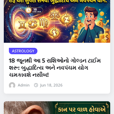
ASTROLOGY
18 જૂનથી આ 5 રાશિઓનો ગોલ્ડન ટાઈમ
શરૂ: બુદ્ધાદિત્ય અને નવપંચમ યોગ
ચમકાવશે નસીબ!
Admin
Jun 18, 2026