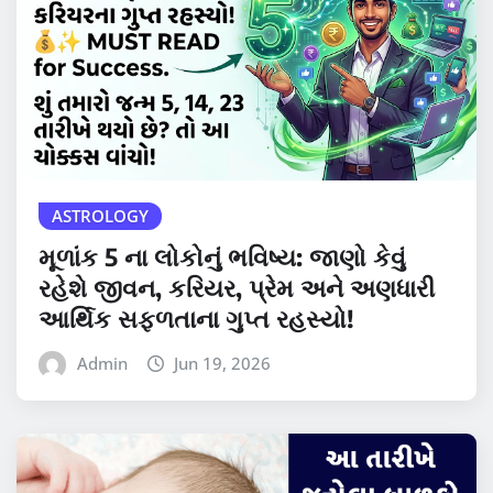
ASTROLOGY
મૂળાંક 5 ના લોકોનું ભવિષ્ય: જાણો કેવું
રહેશે જીવન, કરિયર, પ્રેમ અને અણધારી
આર્થિક સફળતાના ગુપ્ત રહસ્યો!
Admin
Jun 19, 2026