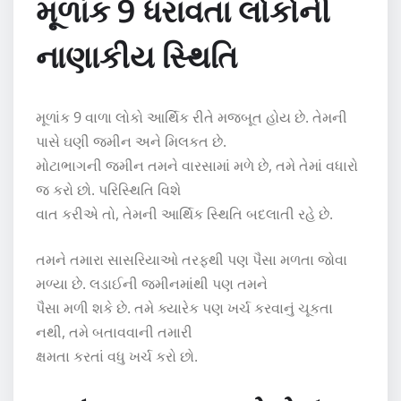
મૂળાંક 9 ધરાવતા લોકોની
નાણાકીય સ્થિતિ
મૂળાંક 9 વાળા લોકો આર્થિક રીતે મજબૂત હોય છે. તેમની
પાસે ઘણી જમીન અને મિલકત છે.
મોટાભાગની જમીન તમને વારસામાં મળે છે, તમે તેમાં વધારો
જ કરો છો. પરિસ્થિતિ વિશે
વાત કરીએ તો, તેમની આર્થિક સ્થિતિ બદલાતી રહે છે.
તમને તમારા સાસરિયાઓ તરફથી પણ પૈસા મળતા જોવા
મળ્યા છે. લડાઈની જમીનમાંથી પણ તમને
પૈસા મળી શકે છે. તમે ક્યારેક પણ ખર્ચ કરવાનું ચૂકતા
નથી, તમે બતાવવાની તમારી
ક્ષમતા કરતાં વધુ ખર્ચ કરો છો.