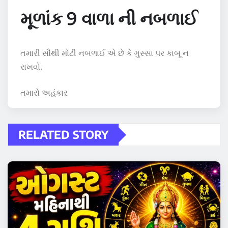
મૂળાંક 9 વાળા ની નબળાઈ
તમારી સૌથી મોટી નબળાઈ એ છે કે ગુસ્સા પર કાબૂ ન
રાખવો.
તમારો અહંકાર
RELATED STORY