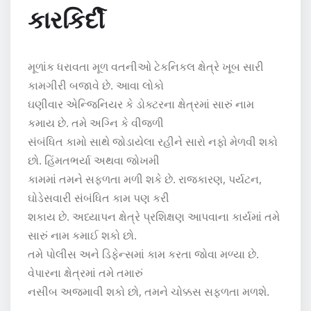
કારકિર્દી
મૂળાંક ધરાવતા મૂળ વતનીઓ ટેકનિકલ ક્ષેત્રે ખૂબ સારી
કામગીરી બજાવે છે. આવા લોકો
ઘણીવાર એન્જિનિયર કે ડોક્ટરના ક્ષેત્રમાં સારું નામ
કમાય છે. તમે અગ્નિ કે વીજળી
સંબંધિત કામો સાથે જોડાયેલા રહીને સારો નફો મેળવી શકો
છો. હિંમતભર્યા અથવા જોખમી
કામમાં તમને સફળતા મળી શકે છે. રાજકારણ, પર્યટન,
ઘોડેસવારી સંબંધિત કામ પણ કરી
શકાય છે. અધ્યાપન ક્ષેત્રે પ્રશિક્ષણ આપવાના કાર્યમાં તમે
સારું નામ કમાઈ શકો છો.
તમે પોલીસ અને ડિફેન્સમાં કામ કરતા જોવા મળ્યા છે.
વેપારના ક્ષેત્રમાં તમે તમારું
નસીબ અજમાવી શકો છો, તમને ચોક્કસ સફળતા મળશે.