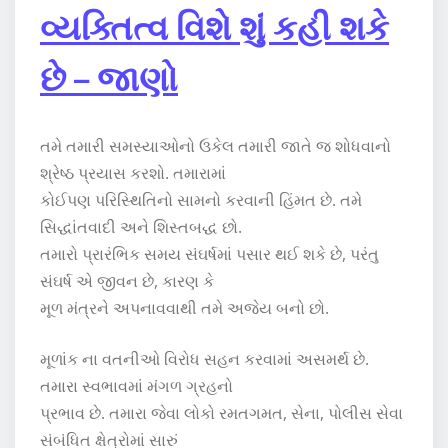
વ્યક્તિત્વ વિશે શું કહી શકે
છે – જાણો
તમે તમારી સમસ્યાઓનો ઉકેલ તમારી જાતે જ શોધવાનો
શ્રેષ્ઠ પ્રયાસ કરશો. તમારામાં
કોઈપણ પરિસ્થિતિનો સામનો કરવાની હિંમત છે. તમે
સિદ્ધાંતવાદી અને શિસ્તબદ્ધ છો.
તમારો પ્રારંભિક સમય સંઘર્ષમાં પસાર થઈ શકે છે, પરંતુ
સંઘર્ષ એ જીવન છે, કારણ કે
મૂળ મંત્રને અપનાવવાથી તમે અજેય બનો છો.
મૂળાંક ના વતનીઓ વિરોધ સહન કરવામાં અસમર્થ છે.
તમારા સ્વભાવમાં મંગળ ગ્રહનો
પ્રભાવ છે. તમારા જેવા લોકો રમતગમત, સેના, પોલીસ સેવા
સંબંધિત ક્ષેત્રોમાં સારું