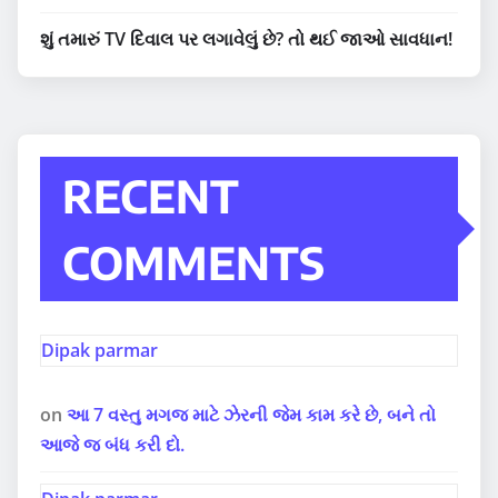
શું તમારું TV દિવાલ પર લગાવેલું છે? તો થઈ જાઓ સાવધાન!
RECENT
COMMENTS
Dipak parmar
on
આ 7 વસ્તુ મગજ માટે ઝેરની જેમ કામ કરે છે, બને તો
આજે જ બંધ કરી દો.