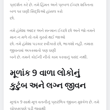
પ્રદર્શન કરે છે. તમે હિંમત અને પ્રબળ ઈચ્છા શક્તિના
બળ પર ઘણી સિદ્ધિઓ હાંસલ કરો
છો.
તમે હંમેશા આદર અને સન્માન ઈચ્છો છો અને જો તમને
માન ન મળે તો તમે ગુસ્સે થઈ જાઓ
છો. તમે હંમેશા પડકાર સ્વીકારો છો, ભાગશો નહીં. તમારા
જીવનમાં અકસ્માતો પણ ઘણી
બને છે. તમને કોઈની નીચે કામ કરવાનું પસંદ નથી.
મૂળાંક 9 વાળા લોકોનું
કુટુંબ અને લગ્ન જીવન
મૂળાંક 9 સાથે મૂળ વતનીનું પ્રારંભિક જીવન મુશ્કેલ છે. તમે
ચોક્કસપણે પડી જવાથી