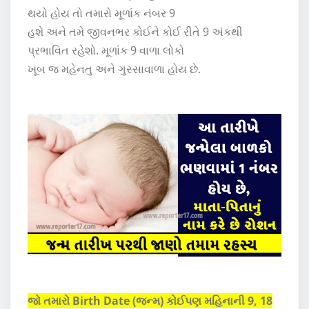
થયો હોય તો તમારો મૂળાંક નંબર 9
હશે અને તમે જીવનભર કોઈને કોઈ રીતે 9 અંકથી
પ્રભાવિત રહેશો. મૂળાંક 9 વાળા લોકો
ખૂબ જ મહેનતુ અને ગુસ્સાવાળા હોય છે.
જો તમારો Birth Date (જન્મ) કોઈપણ મહિનાની 9, 18