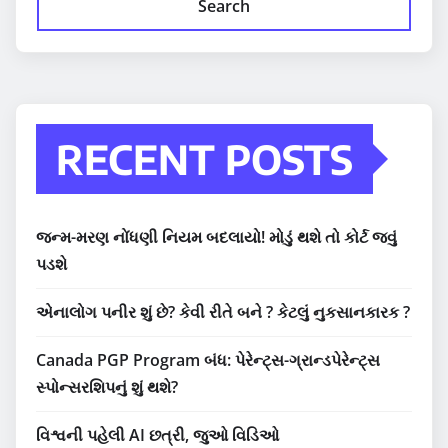
Search
RECENT POSTS
જન્મ-મરણ નોંધણી નિયમ બદલાયો! મોડું થશે તો કોર્ટ જવું
પડશે
એનાલોગ પનીર શું છે? કેવી રીતે બને ? કેટલું નુકસાનકારક ?
Canada PGP Program બંધ: પેરેન્ટ્સ-ગ્રાન્ડપેરેન્ટ્સ
સ્પોન્સરશિપનું શું થશે?
વિશ્વની પહેલી AI છત્રી, જુઓ વિડિઓ