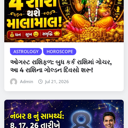
ASTROLOGY
HOROSCOPE
ઓગસ્ટ રાશિફળ: બુધ કર્ક રાશિમાં ગોચર,
આ 4 રાશિના ગોલ્ડન દિવસો શરૂ!
Admin
Jul 21, 2026