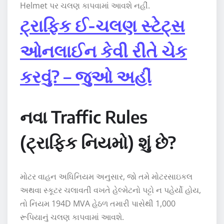
Helmet પર ચલણ કાપવામાં આવશે નહીં.
ટ્રાફિક ઈ-ચલણ સ્ટેટ્સ
ઓનલાઈન કેવી રીતે ચેક
કરવું? – જુઓ અહીં
નવા Traffic Rules
(ટ્રાફિક નિયમો) શું છે?
મોટર વાહન અધિનિયમ અનુસાર, જો તમે મોટરસાઇકલ
અથવા સ્કૂટર ચલાવતી વખતે હેલ્મેટનો પટ્ટો ન પહેર્યો હોય,
તો નિયમ 194D MVA હેઠળ તમારી પાસેથી 1,000
રૂપિયાનું ચલણ કાપવામાં આવશે.