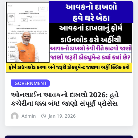
GOVERNMENT
ઓનલાઈન આવકનો દાખલો 2026: હવે
કચેરીના ધક્કા બંધ! જાણો સંપૂર્ણ પ્રોસેસ
Admin
Jan 19, 2026