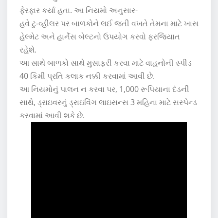
ફેરફાર કર્યા હતા. આ નિયમો અનુસાર-
હવે ટુ-વ્હીલર પર બાળકોને લઈ જતી વખતે તેમના માટે ખાસ
હેલ્મેટ અને હાર્નેસ બેલ્ટનો ઉપયોગ કરવો ફરજિયાત
રહેશે.
આ સાથે બાળકો સાથે મુસાફરી કરવા માટે વાહનોની સ્પીડ
40 કિમી પ્રતિ કલાક નક્કી કરવામાં આવી છે.
આ નિયમોનું પાલન ન કરવા પર, 1,000 રૂપિયાના દંડની
સાથે, ડ્રાઇવરનું ડ્રાઇવિંગ લાઇસન્સ 3 મહિના માટે સસ્પેન્ડ
કરવામાં આવી શકે છે.