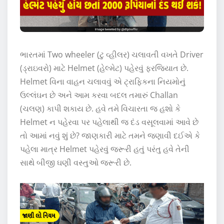
ભારતમાં Two wheeler (ટુ વ્હીલર) ચલાવતી વખતે Driver
(ડ્રાઇવરો) માટે Helmet (હેલ્મેટ) પહેરવું ફરજિયાત છે.
Helmet વિના વાહન ચલાવવું એ ટ્રાફિકના નિયમોનું
ઉલ્લંઘન છે અને આમ કરવા બદલ તમારું Challan
(ચલણ) કાપી શકાય છે. હવે તમે વિચારતા જ હશો કે
Helmet ન પહેરવા પર પહેલાથી જ દંડ વસૂલવામાં આવે છે
તો આમાં નવું શું છે? જાણકારી માટે તમને જણાવી દઈએ કે
પહેલા માત્ર Helmet પહેરવું જરૂરી હતું પરંતુ હવે તેની
સાથે બીજી ઘણી વસ્તુઓ જરૂરી છે.