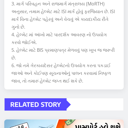
3. માર્ગ પરિવહન અને રાજમાર્ગ મંત્રાલય (MoRTH)
અનુસાર, તમામ હેલ્મેટ માટે ISI માર્ક હોવું ફરજિયાત છે. ISI
માર્ક વિના હેલ્મેટ પહેરવું અને વેચવું એ કાયદાકીય રીતે
ગુનો છે.
4. હેલ્મેટ માં આંખો માટે પારદર્શક આવરણ નો ઉપયોગ
કરવો જોઈએ.
5. હેલ્મેટ માટે BIS પ્રમાણપત્ર મેળવવું પણ ખૂબ જ જરૂરી
છે.
6. જો તમે ગેરકાયદેસર હેલ્મેટનો ઉપયોગ કરતા પકડાઈ
જાઓ અને કોઈપણ સૂચનાઓનું પાલન કરવામાં નિષ્ફળ
જાવ, તો તમારું હેલ્મેટ જપ્ત થઈ શકે છે.
RELATED STORY