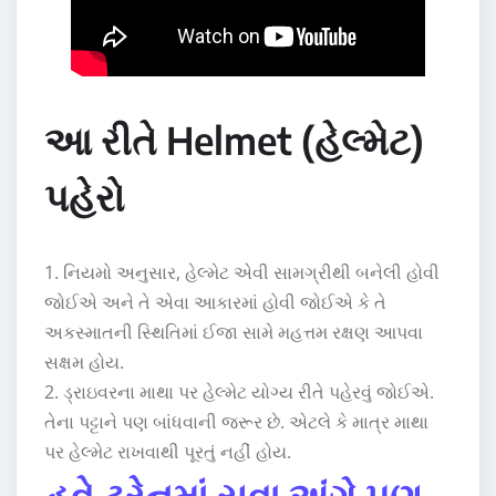
આ રીતે Helmet (હેલ્મેટ)
પહેરો
1. નિયમો અનુસાર, હેલ્મેટ એવી સામગ્રીથી બનેલી હોવી
જોઈએ અને તે એવા આકારમાં હોવી જોઈએ કે તે
અકસ્માતની સ્થિતિમાં ઈજા સામે મહત્તમ રક્ષણ આપવા
સક્ષમ હોય.
2. ડ્રાઇવરના માથા પર હેલ્મેટ યોગ્ય રીતે પહેરવું જોઈએ.
તેના પટ્ટાને પણ બાંધવાની જરૂર છે. એટલે કે માત્ર માથા
પર હેલ્મેટ રાખવાથી પૂરતું નહીં હોય.
હવે ટ્રેનમાં સુવા અંગે પણ