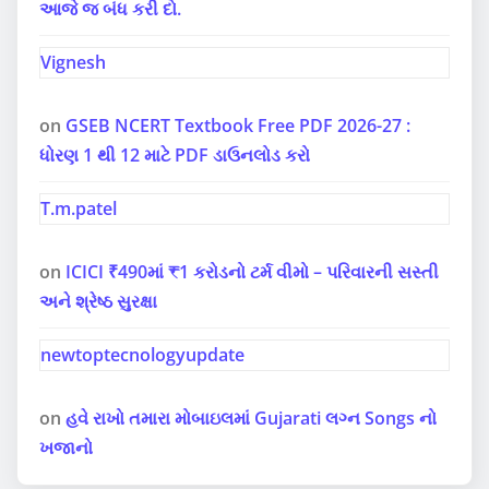
આજે જ બંધ કરી દો.
Vignesh
on
GSEB NCERT Textbook Free PDF 2026-27 :
ધોરણ 1 થી 12 માટે PDF ડાઉનલોડ કરો
T.m.patel
on
ICICI ₹490માં ₹1 કરોડનો ટર્મ વીમો – પરિવારની સસ્તી
અને શ્રેષ્ઠ સુરક્ષા
newtoptecnologyupdate
on
હવે રાખો તમારા મોબાઇલમાં Gujarati લગ્ન Songs નો
ખજાનો