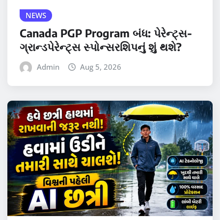
NEWS
Canada PGP Program બંધ: પેરેન્ટ્સ-
ગ્રાન્ડપેરેન્ટ્સ સ્પોન્સરશિપનું શું થશે?
Admin
Aug 5, 2026