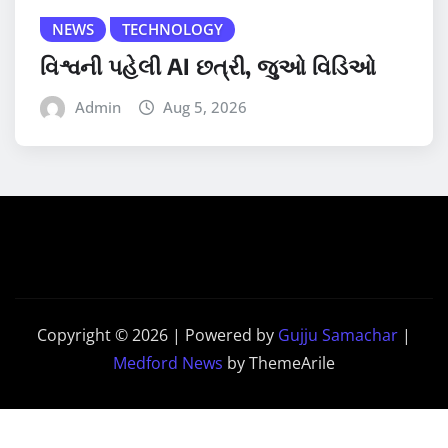
NEWS
TECHNOLOGY
વિશ્વની પહેલી AI છત્રી, જુઓ વિડિઓ
Admin
Aug 5, 2026
Copyright © 2026 | Powered by
Gujju Samachar
|
Medford News
by ThemeArile
Home
Contact
PRIVACY
Disclaimer
Us
POLICY