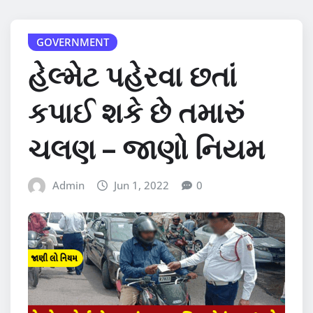
GOVERNMENT
હેલ્મેટ પહેરવા છતાં
કપાઈ શકે છે તમારું
ચલણ – જાણો નિયમ
Admin
Jun 1, 2022
0