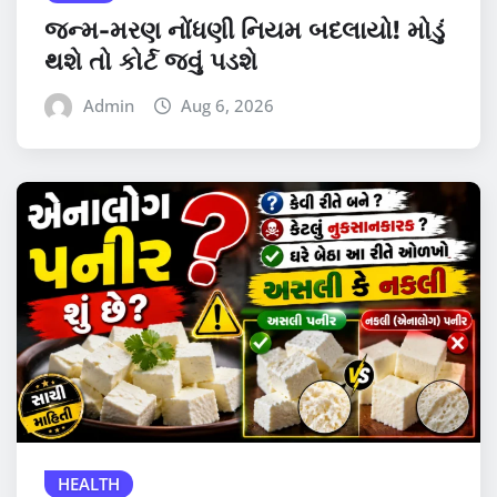
જન્મ-મરણ નોંધણી નિયમ બદલાયો! મોડું
થશે તો કોર્ટ જવું પડશે
Admin
Aug 6, 2026
HEALTH