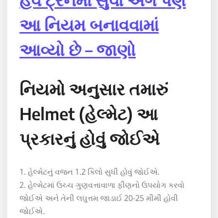
આ નિયમ બનાવવામાં
આવ્યો છે – જાણો
નિયમો અનુસાર તમારું
Helmet (હેલ્મેટ) આ
પ્રકારનું હોવું જોઈએ
1. હેલ્મેટનું વજન 1.2 કિલો સુધી હોવું જોઈએ.
2. હેલ્મેટમાં ઉચ્ચ ગુણવત્તાવાળા ફીણનો ઉપયોગ કરવો
જોઈએ અને તેની લઘુત્તમ જાડાઈ 20-25 મીમી હોવી
જોઈએ.