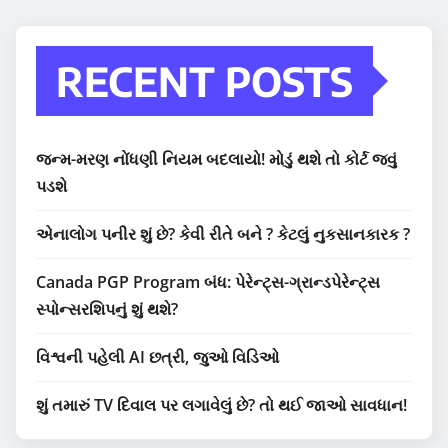
RECENT POSTS
જન્મ-મરણ નોંધણી નિયમ બદલાયો! મોડું થશે તો કોર્ટ જવું
પડશે
એનાલોગ પનીર શું છે? કેવી રીતે બને ? કેટલું નુકસાનકારક ?
Canada PGP Program બંધ: પેરેન્ટ્સ-ગ્રાન્ડપેરેન્ટ્સ
સ્પોન્સરશિપનું શું થશે?
વિશ્વની પહેલી AI છત્રી, જુઓ વિડિઓ
શું તમારું TV દિવાલ પર લગાવેલું છે? તો થઈ જાઓ સાવધાન!