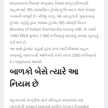
મંત્રાલયના નિયમો અનુસાર, દેશમાં માત્ર દ્વિચક્રી
વાહનો માટે BIS-પ્રમાણિત હેલ્મેટનું ઉત્પાદન અને વેચાણ
કરવાની મંજૂરી છે. બીજી તરફ, જો તમે હલકી ગુણવત્તાનું
હેલ્મેટ પહેર્યું હોય અથવા હેલ્મેટ BIS નોંધણી ચિહ્ન
(Bureau of Indian Standards) ધરાવતું નથી, તો તમારે
194D MVA મુજબ 1,000 રૂપિયાનું વધારાનું ચલણ ચૂકવવું
પડી શકે છે.
આ સાથે હેલ્મેટ પહેર્યા હોવા છતાં ખોટી દિશામાં વાહન
ચલાવવું, લાલ બત્તી ઓળંગવી વગેરે બદલ 2000 રૂપિયાનો
દંડ વસૂલવામાં આવશે.
બાળકો બેસે ત્યારે આ
નિયમ છે
ભૂતકાળમાં કેન્દ્રીય માર્ગ પરિવહન મંત્રાલયે પણ
બાળકોની સુરક્ષાને ધ્યાનમાં રાખીને કેટલાક નિયમોમાં