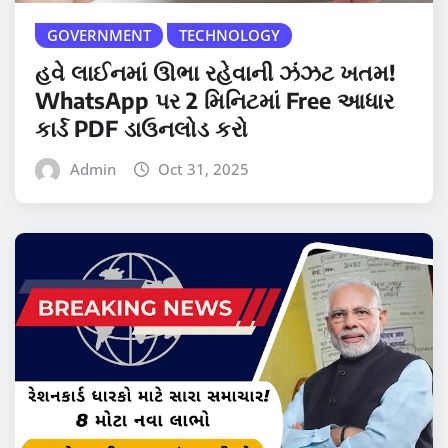
GOVERNMENT
TECHNOLOGY
હવે લાઈનમાં ઊભા રહેવાની ઝંઝટ ખતમ!
WhatsApp પર 2 મિનિટમાં Free આધાર
કાર્ડ PDF ડાઉનલોડ કરો
Admin
Oct 31, 2025