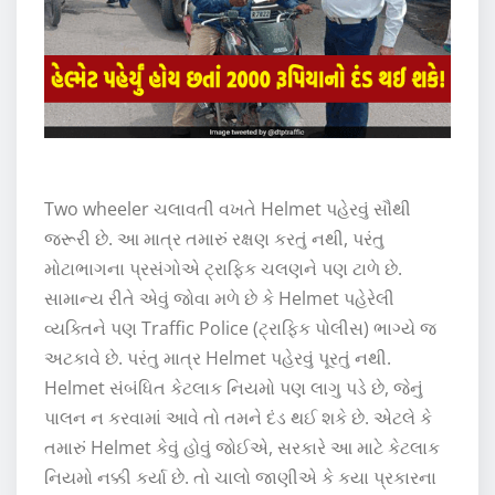
Two wheeler ચલાવતી વખતે Helmet પહેરવું સૌથી
જરૂરી છે. આ માત્ર તમારું રક્ષણ કરતું નથી, પરંતુ
મોટાભાગના પ્રસંગોએ ટ્રાફિક ચલણને પણ ટાળે છે.
સામાન્ય રીતે એવું જોવા મળે છે કે Helmet પહેરેલી
વ્યક્તિને પણ Traffic Police (ટ્રાફિક પોલીસ) ભાગ્યે જ
અટકાવે છે. પરંતુ માત્ર Helmet પહેરવું પૂરતું નથી.
Helmet સંબંધિત કેટલાક નિયમો પણ લાગુ પડે છે, જેનું
પાલન ન કરવામાં આવે તો તમને દંડ થઈ શકે છે. એટલે કે
તમારું Helmet કેવું હોવું જોઈએ, સરકારે આ માટે કેટલાક
નિયમો નક્કી કર્યા છે. તો ચાલો જાણીએ કે કયા પ્રકારના