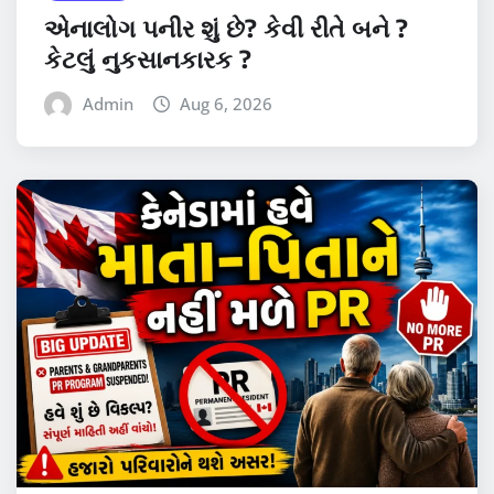
એનાલોગ પનીર શું છે? કેવી રીતે બને ?
કેટલું નુકસાનકારક ?
Admin
Aug 6, 2026