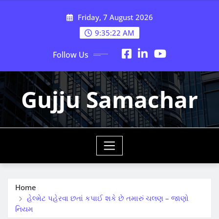
Skip
Friday, 7 August 2026
to
content
9:35:23 AM
Follow Us
Gujju Samachar
Home
હેલ્મેટ પહેરવા છતાં કપાઈ શકે છે તમારું ચલણ – જાણો
નિયમ