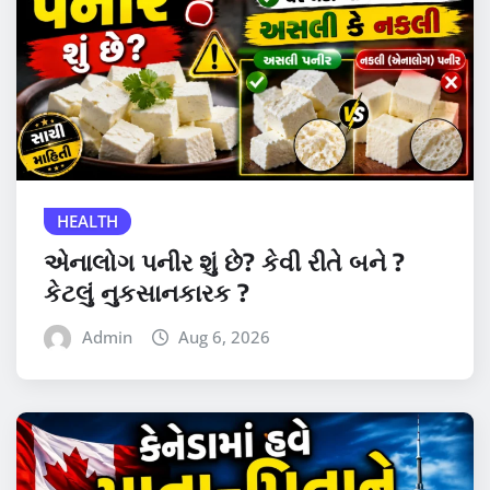
HEALTH
એનાલોગ પનીર શું છે? કેવી રીતે બને ?
કેટલું નુકસાનકારક ?
Admin
Aug 6, 2026