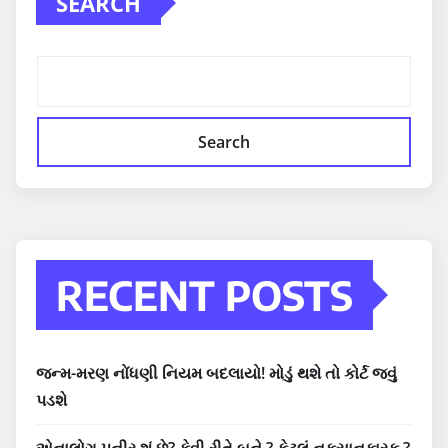
SEARCH
Search
RECENT POSTS
જન્મ-મરણ નોંધણી નિયમ બદલાયો! મોડું થશે તો કોર્ટ જવું
પડશે
એનાલોગ પનીર શું છે? કેવી રીતે બને ? કેટલું નુકસાનકારક ?