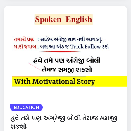
EDUCATION
હવે તમે પણ અંગ્રેજી બોલી તેમજ સમજી
શકશો