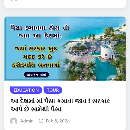
EDUCATION
TOUR
આ દેશમાં માં પૈસા કમાવા જાવ ! સરકાર
આપે છે સામેથી પૈસા
Admin
Feb 8, 2024