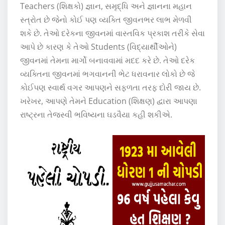
Teachers (શિક્ષકો) જ્ઞાન, સમૃદ્ધિ અને જ્ઞાનના મહાન
સ્ત્રોત છે જેનો કોઈ પણ વ્યક્તિ જીવનભર લાભ મેળવી
શકે છે. તેઓ દરેકના જીવનમાં વાસ્તવિક પ્રકાશ તરીકે સેવા
આપે છે કારણ કે તેઓ Students (વિદ્યાર્થીઓને)
જીવનમાં તેમના માર્ગો બનાવવામાં મદદ કરે છે. તેઓ દરેક
વ્યક્તિના જીવનમાં ભગવાનની ભેટ ધરાવનાર લોકો છે જે
કોઈપણ સ્વાર્થ વગર આપણને સફળતા તરફ દોરી જાય છે.
ખરેખર, આપણે તેમને Education (શિક્ષણ) દ્વારા આપણા
રાષ્ટ્રના તેજસ્વી ભવિષ્યના ઘડવૈયા કહી શકીએ.