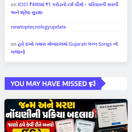
on
ICICI ₹490માં ₹1 કરોડનો ટર્મ વીમો – પરિવારની સસ્તી
અને શ્રેષ્ઠ સુરક્ષા
newtoptecnologyupdate
on
હવે રાખો તમારા મોબાઇલમાં Gujarati લગ્ન Songs નો
ખજાનો
YOU MAY HAVE MISSED