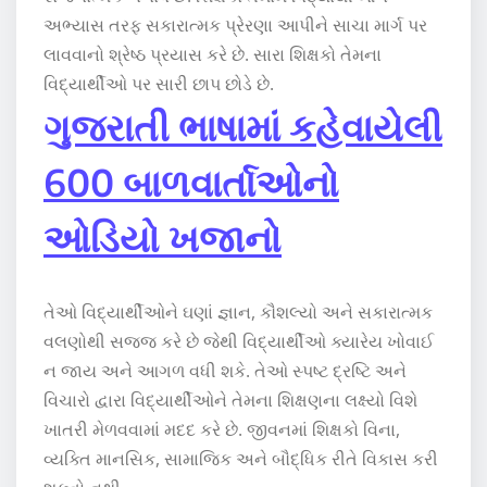
અભ્યાસ તરફ સકારાત્મક પ્રેરણા આપીને સાચા માર્ગ પર
લાવવાનો શ્રેષ્ઠ પ્રયાસ કરે છે. સારા શિક્ષકો તેમના
વિદ્યાર્થીઓ પર સારી છાપ છોડે છે.
ગુજરાતી ભાષામાં કહેવાયેલી
600 બાળવાર્તાઓનો
ઓડિયો ખજાનો
તેઓ વિદ્યાર્થીઓને ઘણાં જ્ઞાન, કૌશલ્યો અને સકારાત્મક
વલણોથી સજ્જ કરે છે જેથી વિદ્યાર્થીઓ ક્યારેય ખોવાઈ
ન જાય અને આગળ વધી શકે. તેઓ સ્પષ્ટ દ્રષ્ટિ અને
વિચારો દ્વારા વિદ્યાર્થીઓને તેમના શિક્ષણના લક્ષ્યો વિશે
ખાતરી મેળવવામાં મદદ કરે છે. જીવનમાં શિક્ષકો વિના,
વ્યક્તિ માનસિક, સામાજિક અને બૌદ્ધિક રીતે વિકાસ કરી