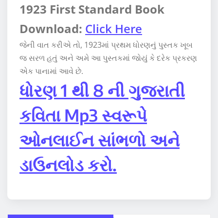
1923 First Standard Book
Download:
Click Here
જેની વાત કરીએ તો, 1923માં પ્રથમ ધોરણનું પુસ્તક ખૂબ
જ સરળ હતું અને અમે આ પુસ્તકમાં જોયું કે દરેક પ્રકરણ
એક પાનામાં આવે છે.
ધોરણ 1 થી 8 ની ગુજરાતી
કવિતા Mp3 સ્વરૂપે
ઓનલાઈન સાંભળો અને
ડાઉનલોડ કરો.