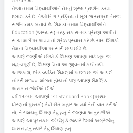
શકતો નથી
તેઓ તમામ વિદ્યાર્થીઓને તેમનું શ્રેષ્ઠ પ્રદર્શન કરવા
દબાણ કરે છે. તેઓ નિંગ પ્રક્રિયાને ખૂબ જ રસપ્રદ તેમજ
સર્જનાત્મક બનાવે છે. શિક્ષકો તમામ વિદ્યાર્થીઓને
Education (અભ્યાસ) તરફ સકારાત્મક પ્રેરણા આપીને
સાચા માર્ગ પર લાવવાનો શ્રેષ્ઠ પ્રયાસ કરે છે. સારા શિક્ષકો
તેમના વિદ્યાર્થીઓ પર સારી છાપ છોડે છે.
આપણે જાણીએ છીએ કે શિક્ષણ આપણા માટે ખૂબ જ
મહત્વપૂર્ણ છે, શિક્ષણ વિના આ જીવનમાં કંઈ નથી.
આજકાલ, દરેક વ્યક્તિ શિક્ષણમાં પાછળ છે, જો આપણે
નોકરી મેળવવા માંગતા હોય તો પણ આપણે શૈક્ષણિક
લાયકાત જોઈએ છીએ.
વર્ષ 1923માં આપણાં 1st Standard Book (પ્રથમ
ધોરણનાં પુસ્તકો) કેવી રીતે બહાર આવ્યાં તેની વાત કરીએ
તો, તે સમયનું શિક્ષણ કેવું હતું તે જાણવા આતુર છીએ.
આપણે આ પુસ્તકમાં જોઈશું કે જ્યારે દેશમાં અંગ્રેજોનું
શાસન હતું ત્યારે કેવું શિક્ષણ હતું.