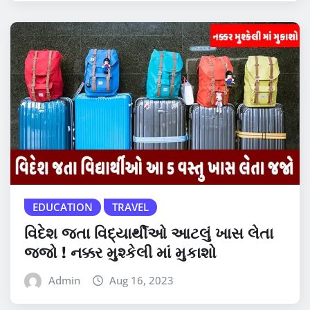
EDUCATION
TRAVEL
વિદેશ જતા વિદ્યાર્થીઓ આટલું ખાસ લેતા
જજો ! નક્કર મુશ્કેલી માં મુકાશો
Admin
Aug 16, 2023