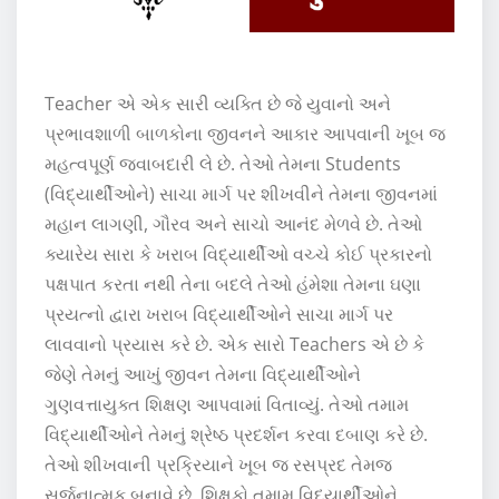
Teacher એ એક સારી વ્યક્તિ છે જે યુવાનો અને
પ્રભાવશાળી બાળકોના જીવનને આકાર આપવાની ખૂબ જ
મહત્વપૂર્ણ જવાબદારી લે છે. તેઓ તેમના Students
(વિદ્યાર્થીઓને) સાચા માર્ગ પર શીખવીને તેમના જીવનમાં
મહાન લાગણી, ગૌરવ અને સાચો આનંદ મેળવે છે. તેઓ
ક્યારેય સારા કે ખરાબ વિદ્યાર્થીઓ વચ્ચે કોઈ પ્રકારનો
પક્ષપાત કરતા નથી તેના બદલે તેઓ હંમેશા તેમના ઘણા
પ્રયત્નો દ્વારા ખરાબ વિદ્યાર્થીઓને સાચા માર્ગ પર
લાવવાનો પ્રયાસ કરે છે. એક સારો Teachers એ છે કે
જેણે તેમનું આખું જીવન તેમના વિદ્યાર્થીઓને
ગુણવત્તાયુક્ત શિક્ષણ આપવામાં વિતાવ્યું. તેઓ તમામ
વિદ્યાર્થીઓને તેમનું શ્રેષ્ઠ પ્રદર્શન કરવા દબાણ કરે છે.
તેઓ શીખવાની પ્રક્રિયાને ખૂબ જ રસપ્રદ તેમજ
સર્જનાત્મક બનાવે છે. શિક્ષકો તમામ વિદ્યાર્થીઓને