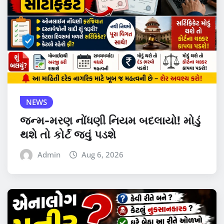
NEWS
જન્મ-મરણ નોંધણી નિયમ બદલાયો! મોડું
થશે તો કોર્ટ જવું પડશે
Admin
Aug 6, 2026