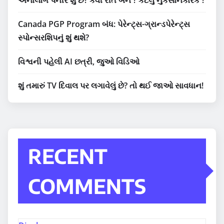
Canada PGP Program બંધ: પેરેન્ટ્સ-ગ્રાન્ડપેરેન્ટ્સ
સ્પોન્સરશિપનું શું થશે?
વિશ્વની પહેલી AI છત્રી, જુઓ વિડિઓ
શું તમારું TV દિવાલ પર લગાવેલું છે? તો થઈ જાઓ સાવધાન!
RECENT
COMMENTS