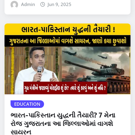
Admin
Jun 9, 2025
EDUCATION
ભારત-પાકિસ્તાન યુદ્ધની તૈયારી? 7 મેના
રોજ ગુજરાતના આ જિલ્લાઓમાં વાગશે
સાયરન