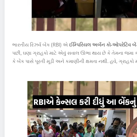
ભારતીય રિઝર્વ બેંક (RBI) એ
ઈમ્પિરિયલ અર્બન કો-ઓપરેટિવ બે
પછી, ઘણા ગ્રાહકો માટે એવું સવાલ ઊભા થાય છે કે તેમના જમા કર
કે બેંક પાસે પૂરતી મૂડી અને કમાણીની ક્ષમતા નથી. હવે, ગ્રાહકો