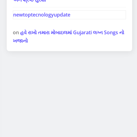
newtoptecnologyupdate
on
હવે રાખો તમારા મોબાઇલમાં Gujarati લગ્ન Songs નો
ખજાનો