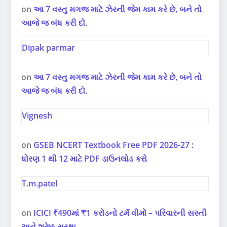
on
આ 7 વસ્તુ મગજ માટે ઝેરની જેમ કામ કરે છે, બને તો
આજે જ બંધ કરી દો.
Dipak parmar
on
આ 7 વસ્તુ મગજ માટે ઝેરની જેમ કામ કરે છે, બને તો
આજે જ બંધ કરી દો.
Vignesh
on
GSEB NCERT Textbook Free PDF 2026-27 :
ધોરણ 1 થી 12 માટે PDF ડાઉનલોડ કરો
T.m.patel
on
ICICI ₹490માં ₹1 કરોડનો ટર્મ વીમો – પરિવારની સસ્તી
અને શ્રેષ્ઠ સુરક્ષા