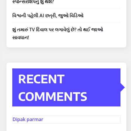
સ્પોન્સરશિપનું શું થશે?
વિશ્વની પહેલી AI છત્રી, જુઓ વિડિઓ
શું તમારું TV દિવાલ પર લગાવેલું છે? તો થઈ જાઓ
સાવધાન!
RECENT
COMMENTS
Dipak parmar