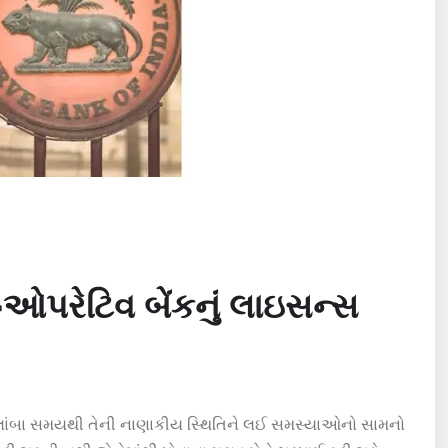
પરેટિવ બેંકનું લાઇસન્સ
 તે લાંબા સમયથી તેની નાણાકીય સ્થિતિને લઈ સમસ્યાઓનો સામનો