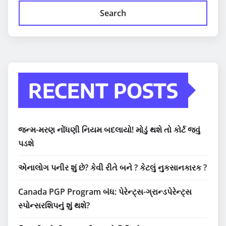
Search
RECENT POSTS
જન્મ-મરણ નોંધણી નિયમ બદલાયો! મોડું થશે તો કોર્ટ જવું
પડશે
એનાલોગ પનીર શું છે? કેવી રીતે બને ? કેટલું નુકસાનકારક ?
Canada PGP Program બંધ: પેરેન્ટ્સ-ગ્રાન્ડપેરેન્ટ્સ
સ્પોન્સરશિપનું શું થશે?