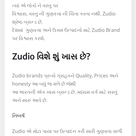
ત્યાં એ લોકો ને વસ્તુ પર
વિશ્વાસ, વસ્તુ ની ગુણવત્તા ની ચિંતા કરતા નથી. Zudio
શ્રેષ્ઠ બ્રાન્ડ છે.
દેશમાં ગુણવત્તા અને ઉત્તમ ઉત્પાદનો માટે Zudio Brand
પર વિશ્વાસ કરશે.
Zudio વિશે શું ખાસ છે?
Zudio brands પ્રત્યે ગ્રાહકને Quality, Prices અને
honesty આ બધું જ મળે છે જેથી
આ ભારતની એક ખાસ બ્રાન્ડ છે. મધ્યમ વર્ગ માટે સસ્તું
અને સારું આપે છે.
નિષ્કર્ષ
Zudio એ મોટા પાયા પર ઉત્પાદન કરી સારી ગુણવતા વાળી