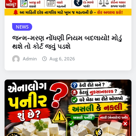
NEWS
જન્મ-મરણ નોંધણી નિયમ બદલાયો! મોડું
થશે તો કોર્ટ જવું પડશે
Admin
Aug 6, 2026