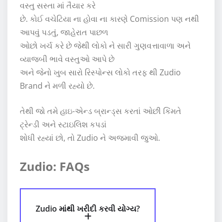
વસ્તુ સસ્તા માં તૈયાર કરે
છે. કોઈ વચેટિયા ના હોવા ના કારણે Comission પણ નથી
આપવું પડતું, જાહેરાત પાછળ
ઓછો ખર્ચ કરે છે જેથી લોકો ને સારી ગુણવત્તાવાળા અને
વ્યાજબી ભાવે વસ્તુઓ આપે છે
અને જેનો ખુબ સારો રિસ્પોન્સ લોકો તરફ થી Zudio
Brand ને મળી રહ્યો છે.
તેથી જો તમે હાઇ-એન્ડ બ્રાન્ડ્સ કરતાં ઓછી કિંમતે
ટ્રેન્ડી અને સ્ટાઇલિશ કપડાં
શોધી રહ્યાં છો, તો Zudio ને અજમાવી જુઓ.
Zudio:
FAQs
Zudio માંથી ખરીદી કરવી યોગ્ય?