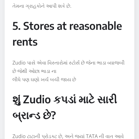
તેમના ગ્રાહકોને આપી શકે છે.
5. Stores at reasonable
rents
Zudio પાસે એવા વિસ્તારોમાં સ્ટોર્સ છે જેના ભાડા વ્યાજબી
છે જેથી ઓછા ભાડા ના
લીધે પણ ઘણો ખર્ચ બચી જાય છે
શું Zudio કપડાં માટે સારી
બ્રાન્ડ છે?
Zudio ટાટાની પ્રોડક્ટ છે, અને જ્યાં TATA ની વાત આવે