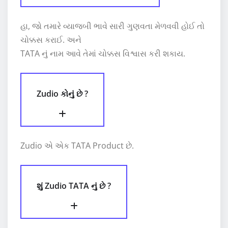
હા, જો તમારે વ્યાજબી ભાવે સારી ગુણવતા મેળવવી હોઈ તો
ચોક્કસ કરાઈ. અને
TATA નું નામ આવે તેમાં ચોક્કસ વિશ્વાસ કરી શકાય.
Zudio કોનું છે ?
Zudio એ એક TATA Product છે.
શું Zudio TATA નું છે ?