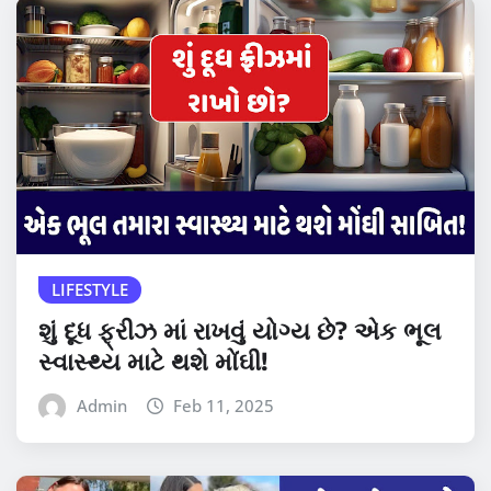
LIFESTYLE
શું દૂધ ફ્રીઝ માં રાખવું યોગ્ય છે? એક ભૂલ
સ્વાસ્થ્ય માટે થશે મોંઘી!
Admin
Feb 11, 2025