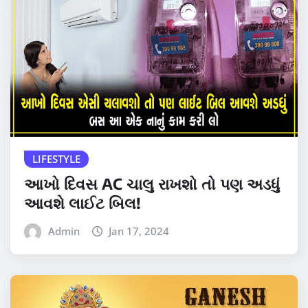
LIFESTYLE
આખો દિવસ AC ચાલુ રાખશો તો પણ અડધું
આવશે લાઈટ બિલ!
Admin
Jan 17, 2024