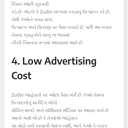
કિંમત ઓછી ચૂકવવી
પડે છે. એટલે કે Zudio બલ્કમાં કપડાંનું ઉત્પાદન કરે છે,
તેથી તેઓને કાચા માલ,
ઉત્પાદન અને વિતરણ પર પૈસા બચાવે છે. પછી આ બચત
તેમના ગ્રાહકોને વસ્તુ ના ભાવમાં
નીચી કિંમતના રૂપમાં આપવામાં આવે છે.
4. Low Advertising
Cost
Zudio જાહેરાતો પર ઓછા પૈસા ખર્ચે છે. તેઓ તેમના
ઉત્પાદનોનું માર્કેટિંગ લોકો
મૌખિક શબ્દો અને સોશિયલ મીડિયા પર આધાર રાખે છે.
આનો અર્થ એ છે કે તેઓએ જાહેરાત
પર મોટો ખર્ચ કરવાની જરૂર નથી, અને તેઓ તે બચત