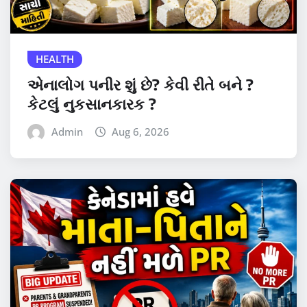
HEALTH
એનાલોગ પનીર શું છે? કેવી રીતે બને ?
કેટલું નુકસાનકારક ?
Admin
Aug 6, 2026