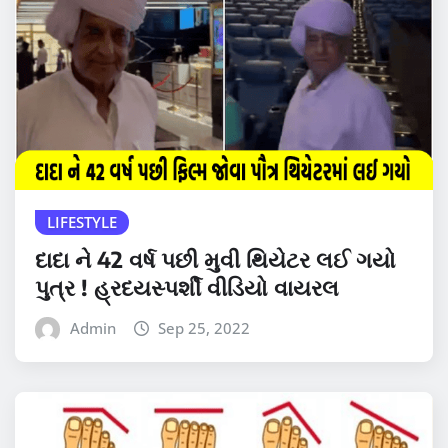
LIFESTYLE
દાદા ને 42 વર્ષ પછી મુવી થિયેટર લઈ ગયો
પુત્ર ! હ્રદયસ્પર્શી વીડિયો વાયરલ
Admin
Sep 25, 2022