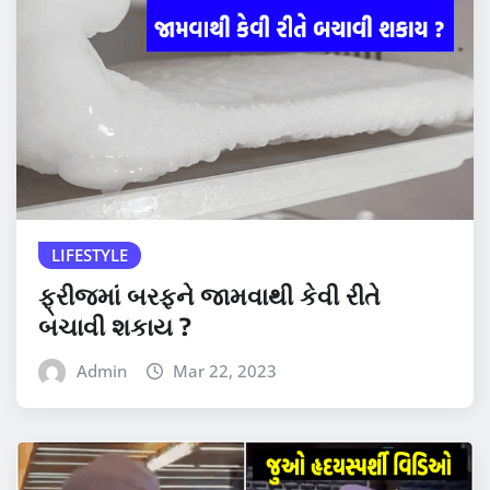
LIFESTYLE
ફ્રીજમાં બરફને જામવાથી કેવી રીતે
બચાવી શકાય ?
Admin
Mar 22, 2023