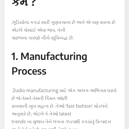
કેમ ?
ઝૂડિયોના કપડાં સારી ગુણવત્તાના છે અને એ પણ સસ્તા છે
એટલે પોસાઈ એવા ભાવ, તેની
પાછળના કારણો નીચે સૂચિબદ્ધ છે.
1. Manufacturing
Process
Zudio manufacturing માટે એક અલગ અભિગમ ધરાવે
છે જે તેમને તેમની કિંમત ઓછી
રાખવાની ખુબ મહત્વ છે. તેઓ ‘fast fashion’ મોડલને
અનુસરે છે, એટલે કે તેઓ latest
trends ના મુજબ તેને લગતા ઝડપથી કપડાંનું ઉત્પાદન