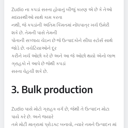
Zudio ના કપડાં સસ્તા હોવાનું બીજું કારણ એ છે કે તેઓ
મધ્યસ્થીઓ સાથે કામ કરતા
નથી, જે કપડાંની અંતિમ કિંમતમાં નોંધપાત્ર ખર્ચ ઉમેરી
શકે છે. તેમની પાસે તેમની
પોતાની સપ્લાય ચેઇન છે જે ઉત્પાદકોને સીધા સ્ટોર્સ સાથે
જોડે છે. વચેટિયાઓને દૂર
કરીને ખર્ચ ઓછો કરે છે અને આ જે ઓછો થયો એનો લાભ
ગ્રાહકો ને આપે છે જેથી કપડાં
સસ્તા વેહચી શકે છે.
3. Bulk production
Zudio પાસે મોટો ગ્રાહક વર્ગ છે, જેથી તે ઉત્પાદન મોટા
પાયે કરે છે. અને જ્યારે
તમે મોટી માત્રામાં પ્રોડક્ટ બનાવો, ત્યારે તમને ઉત્પાદન માં