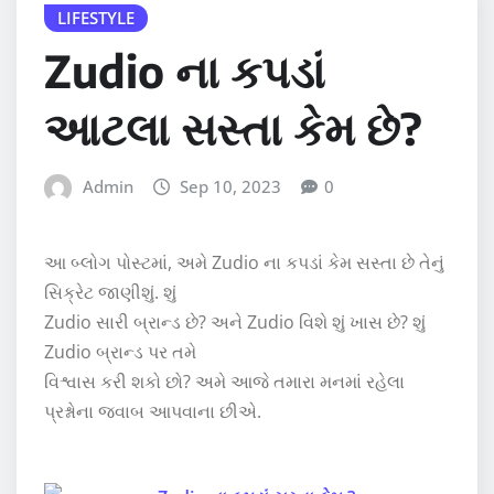
LIFESTYLE
Zudio ના કપડાં
આટલા સસ્તા કેમ છે?
Admin
Sep 10, 2023
0
આ બ્લોગ પોસ્ટમાં, અમે Zudio ના કપડાં કેમ સસ્તા છે તેનું
સિક્રેટ જાણીશું. શું
Zudio સારી બ્રાન્ડ છે? અને Zudio વિશે શું ખાસ છે? શું
Zudio બ્રાન્ડ પર તમે
વિશ્વાસ કરી શકો છો? અમે આજે તમારા મનમાં રહેલા
પ્રશ્નોના જવાબ આપવાના છીએ.