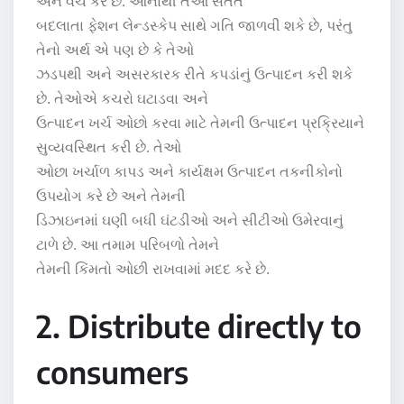
અને વેચે કરે છે. આનાથી તેઓ સતત
બદલાતા ફેશન લેન્ડસ્કેપ સાથે ગતિ જાળવી શકે છે, પરંતુ
તેનો અર્થ એ પણ છે કે તેઓ
ઝડપથી અને અસરકારક રીતે કપડાંનું ઉત્પાદન કરી શકે
છે. તેઓએ કચરો ઘટાડવા અને
ઉત્પાદન ખર્ચ ઓછો કરવા માટે તેમની ઉત્પાદન પ્રક્રિયાને
સુવ્યવસ્થિત કરી છે. તેઓ
ઓછા ખર્ચાળ કાપડ અને કાર્યક્ષમ ઉત્પાદન તકનીકોનો
ઉપયોગ કરે છે અને તેમની
ડિઝાઇનમાં ઘણી બધી ઘંટડીઓ અને સીટીઓ ઉમેરવાનું
ટાળે છે. આ તમામ પરિબળો તેમને
તેમની કિંમતો ઓછી રાખવામાં મદદ કરે છે.
2. Distribute directly to
consumers