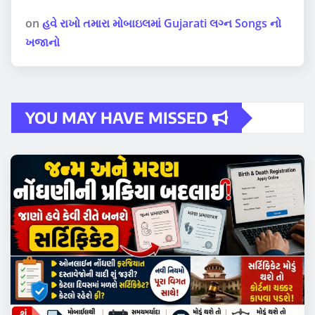
on
હવે રાખો તમારા મોબાઇલમાં Gujarati લગ્ન Songs નો
ખજાનો
YOU MAY HAVE MISSED