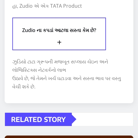
હા, Zudio એ એક TATA Product
Zudio ના કપડાં આટલા સસ્તા કેમ છે?
ઝુડિયો ટાટા ગ્રૂપની મજબૂત સપ્લાય ચેઇન અને
લોજિસ્ટિક્સ નેટવર્કનો લાભ
ઉઠાવે છે, જે તેમને ખર્ચ ઘટાડવા અને સસ્તા ભાવ પર વસ્તુ
વેચી શકે છે.
RELATED STORY