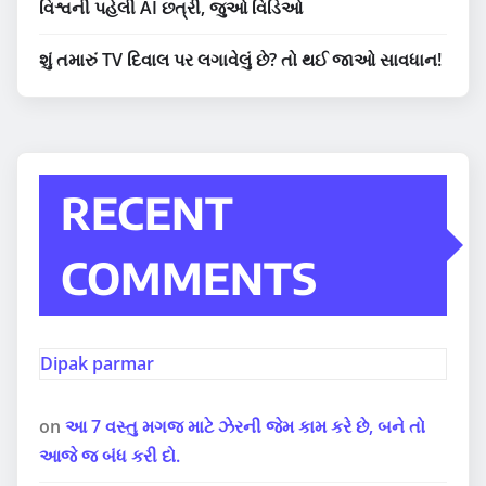
વિશ્વની પહેલી AI છત્રી, જુઓ વિડિઓ
શું તમારું TV દિવાલ પર લગાવેલું છે? તો થઈ જાઓ સાવધાન!
RECENT
COMMENTS
Dipak parmar
on
આ 7 વસ્તુ મગજ માટે ઝેરની જેમ કામ કરે છે, બને તો
આજે જ બંધ કરી દો.