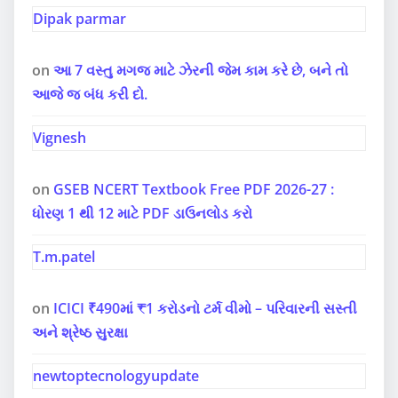
Dipak parmar
on
આ 7 વસ્તુ મગજ માટે ઝેરની જેમ કામ કરે છે, બને તો
આજે જ બંધ કરી દો.
Vignesh
on
GSEB NCERT Textbook Free PDF 2026-27 :
ધોરણ 1 થી 12 માટે PDF ડાઉનલોડ કરો
T.m.patel
on
ICICI ₹490માં ₹1 કરોડનો ટર્મ વીમો – પરિવારની સસ્તી
અને શ્રેષ્ઠ સુરક્ષા
newtoptecnologyupdate