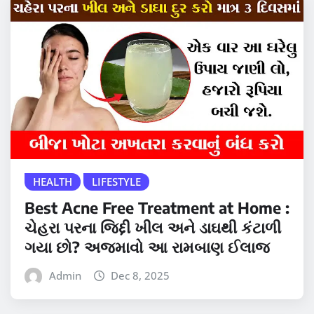
HEALTH
LIFESTYLE
Best Acne Free Treatment at Home :
ચેહરા પરના જિદ્દી ખીલ અને ડાઘથી કંટાળી
ગયા છો? અજમાવો આ રામબાણ ઈલાજ
Admin
Dec 8, 2025