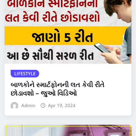
LIFESTYLE
બાળકોને સ્માર્ટફોનની લત કેવી રીતે
છોડાવશો – જુઓ વિડિઓ
Admin
Apr 19, 2024