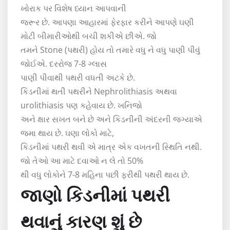
ખોરાક પર વિશેષ ધ્યાન આપવાની
જરૂર છે. આપણા આહારમાં ફેરફાર કરીને આપણે ઘણી
મોટી બીમારીઓથી બચી શકીએ છીએ. જો
તમને Stone (પથરી) હોય તો તમારે વધુ ને વધુ પાણી પીવું
જોઈએ. દરરોજ 7-8 ગ્લાસ
પાણી પીવાથી પથરી વધતી અટકે છે.
કિડનીમાં થતી પથરીને Nephrolithiasis અથવા
urolithiasis પણ કહેવાય છે. ખનિજો
અને ક્ષાર સખત બને છે અને કિડનીની અંદરની જગ્યાએ
જમા થાય છે. ઘણા લોકો માટે,
કિડનીમાં પથરી થવી એ માત્ર એક વખતની સ્થિતિ નથી.
જો તેઓ આ માટે દવાઓ ન લે તો 50%
થી વધુ લોકોને 7-8 મહિના પછી ફરીથી પથરી થાય છે.
જાણો કિડનીમાં પથરી
થવાનું કારણ શું છે