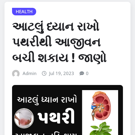
HEALTH
આટલું ધ્યાન રાખો
પથરીથી આજીવન
બચી શકાય ! જાણો
Admin
Jul 19, 2023
0