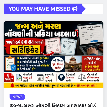
YOU MAY HAVE MISSED
NEWS
જન્મ-મરણ નોંધણી નિયમ બદલાયો! મોડું