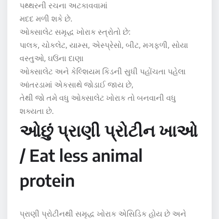
પથ્થરની રચના અટકાવવામાં
મદદ મળી શકે છે.
ઓક્સાલેટ સમૃદ્ધ ખોરાક સ્ત્રોતો છે:
પાલક, ચોકલેટ, યામ્સ, એસ્પ્રેસો, બીટ, મગફળી, સોયા
વસ્તુઓ, ઘઉંના દાણા
ઓક્સાલેટ અને કેલ્શિયમ કિડની સુધી પહોંચતા પહેલા
આંતરડામાં એકસાથે જોડાઈ જાય છે,
તેથી જો તમે વધુ ઓક્સાલેટ ખોરાક તો બનવાની વધુ
શક્યતા છે.
ઓછું પ્રાણી પ્રોટીન ખાઓ
/ Eat less animal
protein
પ્રાણી પ્રોટીનથી સમૃદ્ધ ખોરાક એસિડિક હોય છે અને