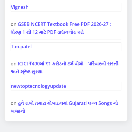
Vignesh
on
GSEB NCERT Textbook Free PDF 2026-27 :
ધોરણ 1 થી 12 માટે PDF ડાઉનલોડ કરો
T.m.patel
on
ICICI ₹490માં ₹1 કરોડનો ટર્મ વીમો – પરિવારની સસ્તી
અને શ્રેષ્ઠ સુરક્ષા
newtoptecnologyupdate
on
હવે રાખો તમારા મોબાઇલમાં Gujarati લગ્ન Songs નો
ખજાનો