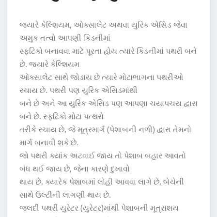
જ્યારે કેલ્શિયમ, ઓક્સાલેટ અથવા યુરિક એસિડ જેવા
અમુક તત્વો આપણી કિડનીમાં
સ્ફટિકો બનાવવા માટે પૂરતા હોય ત્યારે કિડનીમાં પથરી બને
છે. જ્યારે કેલ્શિયમ
ઓક્સાલેટ સાથે જોડાય છે ત્યારે મોટાભાગના પથરીઓ
રચાય છે. પથરી પણ યુરિક એસિડમાંથી
બને છે અને આ યુરિક એસિડ પણ આપણા ચયાપચય દ્વારા
બને છે. સ્ફટિકો મોટા પત્થરો
તરીકે રચાય છે, જે મૂત્રમાર્ગ (પેશાબની નળી) દ્વારા તેમનો
માર્ગ બનાવી શકે છે.
જો પથરી ક્યાંક અટવાઈ જાય તો પેશાબ બહાર આવતો
બંધ થઈ જાય છે, જેના કારણે દુખાવો
થાય છે, ક્યારેક પેશાબમાં લોહી આવવા લાગે છે, બેચેની
સાથે ઉલ્ટીની લાગણી થાય છે.
જલદી પથરી યુરેટર (યુરેટર)માંથી પેશાબની મૂત્રાશય