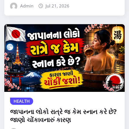
Admin
Jul 21, 2026
HEALTH
જાપાનના લોકો રાત્રે જ કેમ સ્નાન કરે છે?
જાણો ચોંકાવનારું કારણ