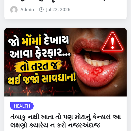
Admin
Jul 22, 2026
HEALTH
તંબાકુ નથી ખાતા તો પણ મોઢાનું કેન્સર! આ
લક્ષણો ક્યારેય ન કરો નજરઅંદાજ