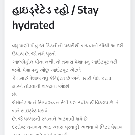
હાઇડ્રેટેડ રહો / Stay
hydrated
વધુ પાણી પીવું એ કિડનીની પથરીથી બચવાનો સૌથી આદર્શ
ઉપાય છે. જો તમે પૂરતો
આલ્કોહોલ પીતા નથી, તો તમારા પેશાબનું આઉટપુટ ઘટી
જશે. પેશાબનું ઓછું આઉટપુટ એટલે
કે તમારું પેશાબ વધુ કેન્દ્રિત છે અને પથરી પેદા કરતા
ક્ષારને તોડવાની શક્યતા ઓછી
છે.
લેમોનેડ અને સ્ક્વિઝ્ડ નારંગી પણ સ્વીકાર્ય વિકલ્પ છે. તે
બંને સાઇટ્રેટ ધરાવે
છે, જે પથ્થરની રચનાને અટકાવી શકે છે.
દરરોજ લગભગ આઠ ગ્લાસ પ્રવાહી અથવા બે લિટર પેશાબ
પસાર કરવા માટે પૂરતું પ્રવાહી