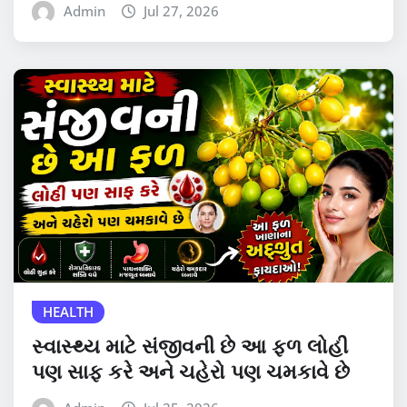
Admin
Jul 27, 2026
HEALTH
સ્વાસ્થ્ય માટે સંજીવની છે આ ફળ લોહી
પણ સાફ કરે અને ચહેરો પણ ચમકાવે છે