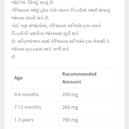
જોઈએ. ઊલટું સાચું છે.
કેલ્શિયમ ઓછું હોય તેવો ખોરાક કિડનીમાં પથરી થવાનું
જોખમ વધારી શકે છે.
કોઈ પણ સંજોગોમાં, કેલ્શિયમ સપ્લિમેન્ટ્સ તમને
કિડનીની પથરીના જોખમમાં મૂકી શકે
છે. રાત્રિભોજન સાથે કેલ્શિયમ સપ્લિમેન્ટ્સ લેવાથી તે
જોખમ ઘટાડવામાં મદદ મળી શકે
છે.
Recommended
Age
Amount
0-6 months
200 mg
7-12 months
260 mg
1-3 years
700 mg