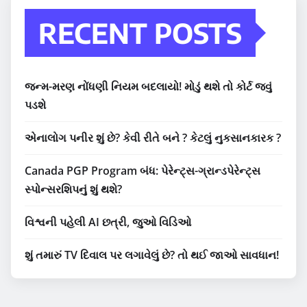
RECENT POSTS
જન્મ-મરણ નોંધણી નિયમ બદલાયો! મોડું થશે તો કોર્ટ જવું
પડશે
એનાલોગ પનીર શું છે? કેવી રીતે બને ? કેટલું નુકસાનકારક ?
Canada PGP Program બંધ: પેરેન્ટ્સ-ગ્રાન્ડપેરેન્ટ્સ
સ્પોન્સરશિપનું શું થશે?
વિશ્વની પહેલી AI છત્રી, જુઓ વિડિઓ
શું તમારું TV દિવાલ પર લગાવેલું છે? તો થઈ જાઓ સાવધાન!