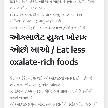
ઘટાડવા માટે, ઉચ્ચ-સોડિયમ ખાદ્ય સ્ત્રોતોને ટાળો, જેમાં
નીચેનાનો સમાવેશ થાય છે:
સોસ, કેચઅપ, ટીનપેક શાકભાજી, ચીઝ વગેરેમાં
સોડિયમનું પ્રમાણ ઘણું જ હોય છે
ચિપ્સ અને વેફર્સ જેવા ખોરાકના સ્ત્રોતો સંભાળે છે
ઓક્સાલેટ યુક્ત ખોરાક
ઓછો ખાઓ / Eat less
oxalate-rich foods
કેટલાક કિડની પત્થરો ઓક્સાલેટથી બનેલા હોય છે, જે
ખોરાકમાં જોવા મળતું એક વિશિષ્ટ
સંયોજન છે જે મૂત્રમાં કેલ્શિયમ સાથે મળીને કિડનીની
પથરી બનાવે છે.
ઓક્સાલેટ-સમૃદ્ધ ખોરાકના સ્ત્રોતોને પ્રતિબંધિત કરવાથી