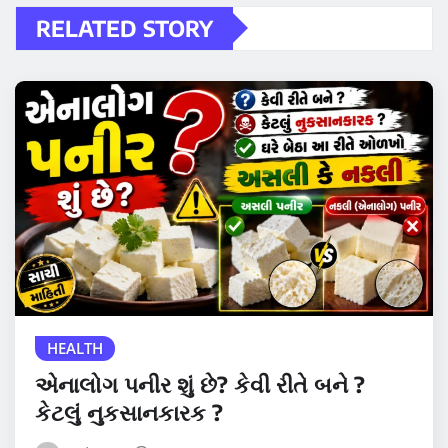
RELATED STORY
HEALTH
એનાલોગ પનીર શું છે? કેવી રીતે બને ?
કેટલું નુકસાનકારક ?