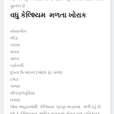
મુશ્કેલ છે
વધુ કેલ્શ્યિમ મળતા ખોરાક
સોયાબીન
ભીંડા
બદામ
સંતરા
પાલક
બ્રોકલી
દૂધના ઉત્પાદનો (ઓછા ફેટ વાળા)
ટમેટા
ગાજર
સીતાફળતુરિયા
લસણ
જેવા આહારમાંથી કેલ્શ્યિમ પ્રચૂર માત્રામાં મળી રહે છે.
જો કે કેલ્શ્યિમનું અધિક માત્રામાં સેવન પણ હાનિકારક