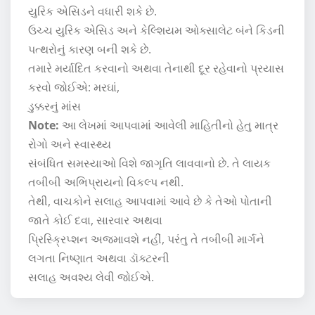
યુરિક એસિડને વધારી શકે છે.
ઉચ્ચ યુરિક એસિડ અને કેલ્શિયમ ઓક્સાલેટ બંને કિડની
પત્થરોનું કારણ બની શકે છે.
તમારે મર્યાદિત કરવાનો અથવા તેનાથી દૂર રહેવાનો પ્રયાસ
કરવો જોઈએ: મરઘાં,
ડુક્કરનું માંસ
Note:
આ લેખમાં આપવામાં આવેલી માહિતીનો હેતુ માત્ર
રોગો અને સ્વાસ્થ્ય
સંબંધિત સમસ્યાઓ વિશે જાગૃતિ લાવવાનો છે. તે લાયક
તબીબી અભિપ્રાયનો વિકલ્પ નથી.
તેથી, વાચકોને સલાહ આપવામાં આવે છે કે તેઓ પોતાની
જાતે કોઈ દવા, સારવાર અથવા
પ્રિસ્ક્રિપ્શન અજમાવશે નહીં, પરંતુ તે તબીબી માર્ગને
લગતા નિષ્ણાત અથવા ડૉક્ટરની
સલાહ અવશ્ય લેવી જોઈએ.