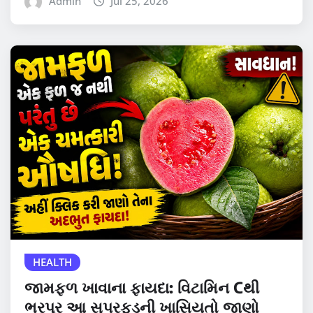
Admin
Jul 25, 2026
HEALTH
જામફળ ખાવાના ફાયદા: વિટામિન Cથી
ભરપૂર આ સુપરફૂડની ખાસિયતો જાણો