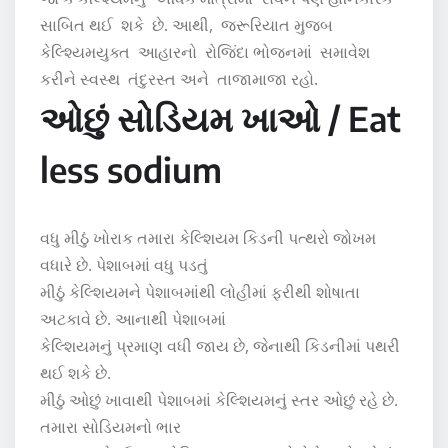
સાબિત થઈ શકે છે. આથી, જરૂરિયાત મુજબ
કેલ્શ્યિમયુક્ત આહારનો રોજિંદા ભોજનમાં સમાવેશ
કરીને સ્વસ્થ તંદુરસ્ત અને તાજામાજા રહો.
ઓછું સોડિયમ ખાઓ / Eat
less sodium
વધુ મીઠું ખોરાક તમારા કેલ્શિયમ કિડની પત્થરો જોખમ
વધારે છે. પેશાબમાં વધુ પડતું
મીઠું કેલ્શિયમને પેશાબમાંથી લોહીમાં ફરીથી શોષાતા
અટકાવે છે. આનાથી પેશાબમાં
કેલ્શિયમનું પ્રમાણ વધી જાય છે, જેનાથી કિડનીમાં પથરી
થઈ શકે છે.
મીઠું ઓછું ખાવાથી પેશાબમાં કેલ્શિયમનું સ્તર ઓછું રહે છે.
તમારા સોડિયમનો ભાર