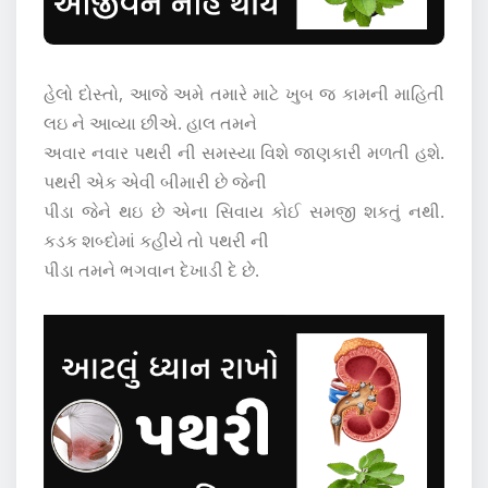
હેલો દોસ્તો, આજે અમે તમારે માટે ખુબ જ કામની માહિતી
લઇ ને આવ્યા છીએ. હાલ તમને
અવાર નવાર પથરી ની સમસ્યા વિશે જાણકારી મળતી હશે.
પથરી એક એવી બીમારી છે જેની
પીડા જેને થઇ છે એના સિવાય કોઈ સમજી શકતું નથી.
કડક શબ્દોમાં કહીયે તો પથરી ની
પીડા તમને ભગવાન દેખાડી દે છે.