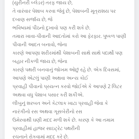
(યુરીનરી બ્લેડર) તરફ જાય છે,
તે વારંવાર પેશાબ કરવા જેવું છે, પેશાબની મૂત્રાશય પર
દબાણ સર્જાય છે, જે
ભવિષ્યમાં પીઠનો દુખાવો પણ કરી શકે છે.
તમારા ખાવા-પીવાની આદતોમાં કરો આ ફેરફાર. પુષ્કળ પાણી
પીવાની આદત બનાવો, જેના
કારણે આપણા શરીરમાંથી પેશાબની સાથે સાથે પદાર્થો પણ
બહાર નીકળી જાય છે, જેના
કારણે પથરી બનવાનું જોખમ ઓછું રહે છે. એક દિવસમાં,
આપણે એટલું પાણી અથવા અન્ય કોઈ
પ્રવાહી પીવાનો પ્રયત્ન કરવો જોઈએ કે આપણે 2 લિટર
અથવા વધુ પેશાબ પસાર કરી શકીએ.
લીંબુનું શરબત અને કેટલાક ખાટા પ્રવાહી જેવા કે
નારંગીનો રસ અથવા ગૂસબેરીનો રસ
ઉમેરવાથી ઘણી મદદ મળી શકે છે. કારણ કે આ તમામ
પ્રવાહીમાં હાજર સાઇટ્રેટ પથરીની
રચનાને રોકવામાં મદદ કરે છે.