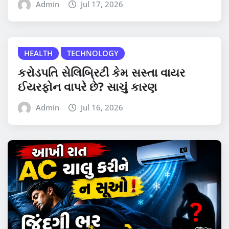
Admin
Jul 17, 2026
HEALTH
TECHNOLOGY
કરોડપતિ સેલિબ્રિટી કેમ સસ્તા વાયર
ઈયરફોન વાપરે છે? સાચું કારણ
Admin
Jul 16, 2026