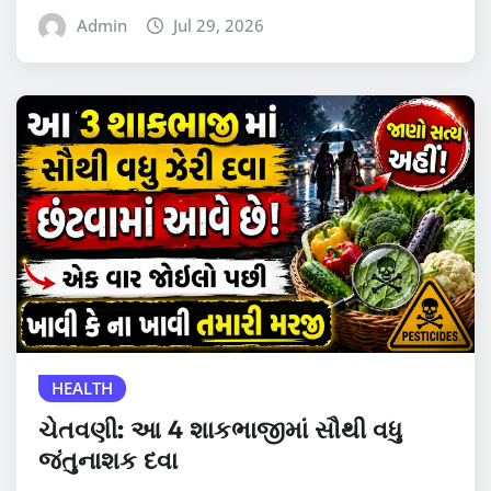
Admin
Jul 29, 2026
HEALTH
ચેતવણી: આ 4 શાકભાજીમાં સૌથી વધુ
જંતુનાશક દવા