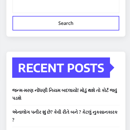
Search
RECENT POSTS
જન્મ-મરણ નોંધણી નિયમ બદલાયો! મોડું થશે તો કોર્ટ જવું
પડશે
એનાલોગ પનીર શું છે? કેવી રીતે બને ? કેટલું નુકસાનકારક
?