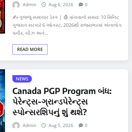
Admin
Aug 6, 2026
0
✍
ગુજ્જુ સમાચાર ડેસ્ક |
વાંચવાનો સમય: 10 મિનિટ
ગુજરાત સરકારે 6 ઓગસ્ટ, 2026થી રાજ્યભરમાં એનાલોગ
પનીર, ચીઝ અને…
READ MORE
NEWS
Canada PGP Program બંધ:
પેરેન્ટ્સ-ગ્રાન્ડપેરેન્ટ્સ
સ્પોન્સરશિપનું શું થશે?
Admin
Aug 5, 2026
0