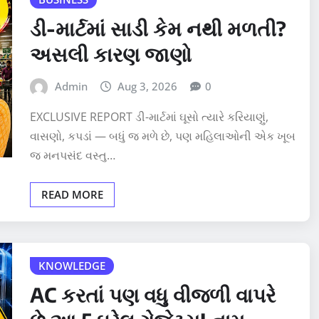
ડી-માર્ટમાં સાડી કેમ નથી મળતી?
અસલી કારણ જાણો
Admin
Aug 3, 2026
0
EXCLUSIVE REPORT ડી-માર્ટમાં ઘૂસો ત્યારે કરિયાણું,
વાસણો, કપડાં — બધું જ મળે છે, પણ મહિલાઓની એક ખૂબ
જ મનપસંદ વસ્તુ…
READ MORE
KNOWLEDGE
AC કરતાં પણ વધુ વીજળી વાપરે