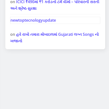
on
ICICI ₹490માં ₹1 કરોડનો ટર્મ વીમો – પરિવારની સસ્તી
અને શ્રેષ્ઠ સુરક્ષા
newtoptecnologyupdate
on
હવે રાખો તમારા મોબાઇલમાં Gujarati લગ્ન Songs નો
ખજાનો