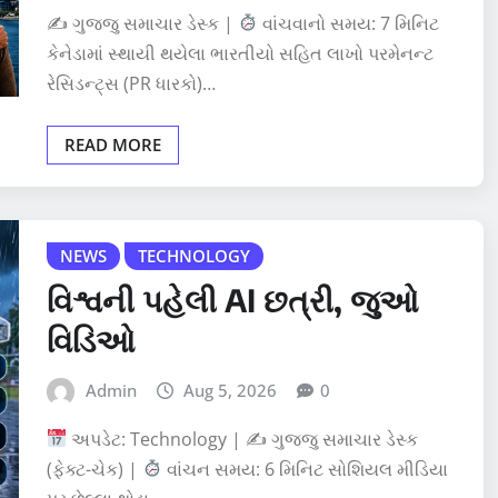
✍
ગુજ્જુ સમાચાર ડેસ્ક |
વાંચવાનો સમય: 7 મિનિટ
કેનેડામાં સ્થાયી થયેલા ભારતીયો સહિત લાખો પરમેનન્ટ
રેસિડન્ટ્સ (PR ધારકો)…
READ MORE
NEWS
TECHNOLOGY
વિશ્વની પહેલી AI છત્રી, જુઓ
વિડિઓ
Admin
Aug 5, 2026
0
અપડેટ: Technology | ✍
ગુજ્જુ સમાચાર ડેસ્ક
(ફેક્ટ-ચેક) |
વાંચન સમય: 6 મિનિટ સોશિયલ મીડિયા