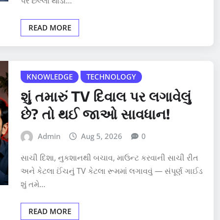
પર છેલ્લા થોડા…
READ MORE
KNOWLEDGE
TECHNOLOGY
શું તમારું TV દિવાલ પર લગાવેલું
છે? તો થઈ જાઓ સાવધાન!
Admin
Aug 5, 2026
0
સાચી દિશા, નુકશાનથી બચાવ, માઉન્ટ કરવાની સાચી રીત
અને કેટલા ઈંચનું TV કેટલા રૂમમાં લગાવવું — સંપૂર્ણ ગાઈડ
શું તમે…
READ MORE