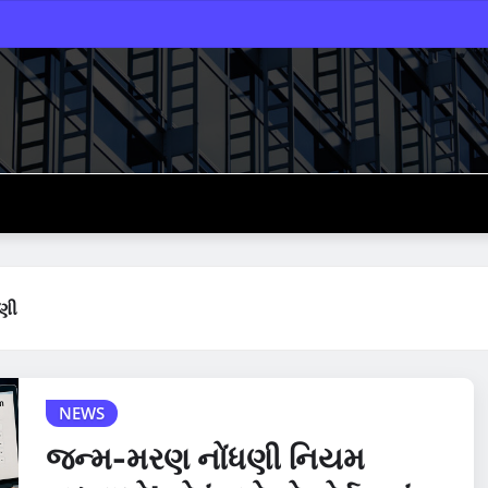
NEWS
જન્મ-મરણ નોંધણી નિયમ