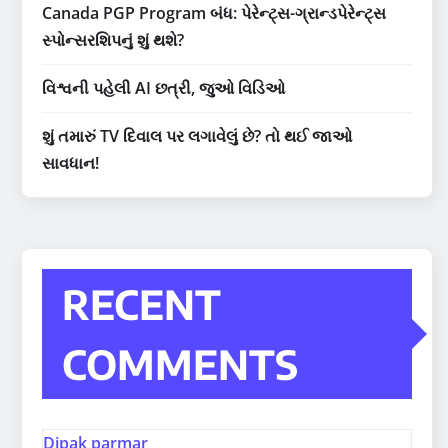
Canada PGP Program બંધ: પેરેન્ટ્સ-ગ્રાન્ડપેરેન્ટ્સ
સ્પોન્સરશિપનું શું થશે?
વિશ્વની પહેલી AI છત્રી, જુઓ વિડિઓ
શું તમારું TV દિવાલ પર લગાવેલું છે? તો થઈ જાઓ
સાવધાન!
RECENT
COMMENTS
Dipak parmar