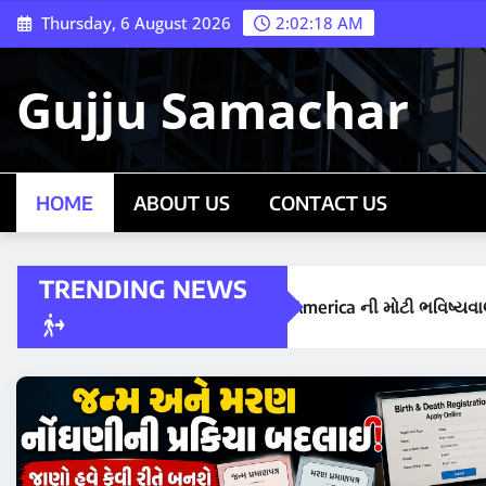
Skip
Thursday, 6 August 2026
2:02:19 AM
to
content
Gujju Samachar
HOME
ABOUT US
CONTACT US
TRENDING NEWS
ં થશે? Bank of America ની મોટી ભવિષ્યવાણી