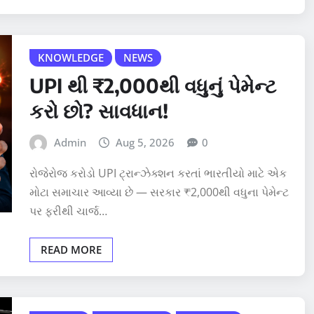
KNOWLEDGE
NEWS
UPI થી ₹2,000થી વધુનું પેમેન્ટ
કરો છો? સાવધાન!
Admin
Aug 5, 2026
0
રોજેરોજ કરોડો UPI ટ્રાન્ઝેક્શન કરતાં ભારતીયો માટે એક
મોટા સમાચાર આવ્યા છે — સરકાર ₹2,000થી વધુના પેમેન્ટ
પર ફરીથી ચાર્જ…
READ MORE