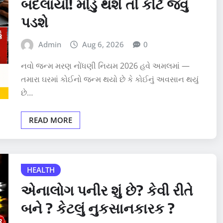
બદલાયો! મોડું થશે તો કોર્ટ જવું
પડશે
Admin
Aug 6, 2026
0
નવો જન્મ મરણ નોંધણી નિયમ 2026 હવે અમલમાં —
તમારા ઘરમાં કોઈનો જન્મ થયો છે કે કોઈનું અવસાન થયું
છે…
READ MORE
HEALTH
એનાલોગ પનીર શું છે? કેવી રીતે
બને ? કેટલું નુકસાનકારક ?