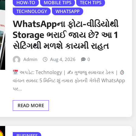
HOW-TO
MOBILE TIPS
TECH TIPS
TECHNOLOGY
WHATSAPP
WhatsAppના ફોટા-વીડિયોથી
Storage ભરાઈ જાય છે? આ 1
સેટિંગથી મળશે કાયમી રાહત
Admin
Aug 4, 2026
0
અપડેટ: Technology | ✍
ગુજ્જુ સમાચાર ડેસ્ક |
વાંચન સમય: 5 મિનિટ શું તમારા ફોનની ગેલેરી WhatsApp
પર…
READ MORE
BUSINESS