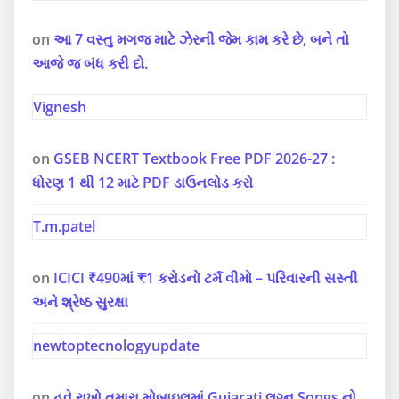
on
આ 7 વસ્તુ મગજ માટે ઝેરની જેમ કામ કરે છે, બને તો
આજે જ બંધ કરી દો.
Vignesh
on
GSEB NCERT Textbook Free PDF 2026-27 :
ધોરણ 1 થી 12 માટે PDF ડાઉનલોડ કરો
T.m.patel
on
ICICI ₹490માં ₹1 કરોડનો ટર્મ વીમો – પરિવારની સસ્તી
અને શ્રેષ્ઠ સુરક્ષા
newtoptecnologyupdate
on
હવે રાખો તમારા મોબાઇલમાં Gujarati લગ્ન Songs નો