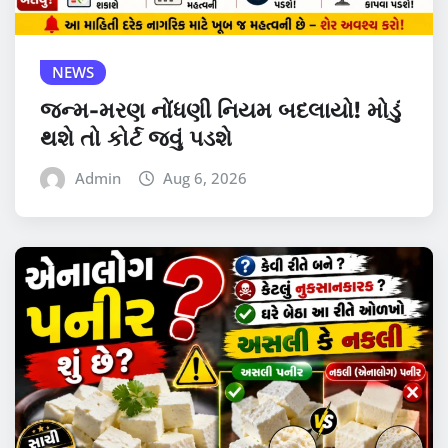
NEWS
જન્મ-મરણ નોંધણી નિયમ બદલાયો! મોડું
થશે તો કોર્ટ જવું પડશે
Admin
Aug 6, 2026