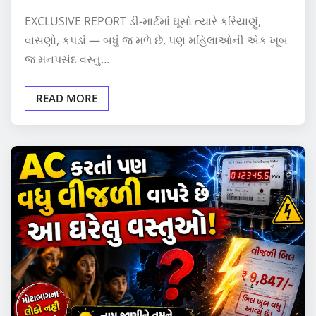
EXCLUSIVE REPORT ડી-માર્ટમાં ઘૂસો ત્યારે કરિયાણું,
વાસણો, કપડાં — બધું જ મળે છે, પણ મહિલાઓની એક ખૂબ
જ મનપસંદ વસ્તુ…
READ MORE