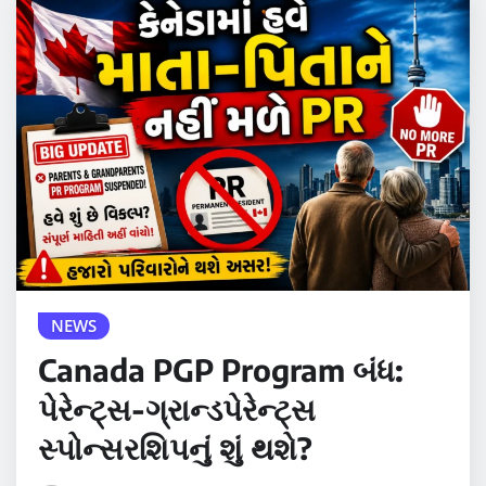
NEWS
Canada PGP Program બંધ:
પેરેન્ટ્સ-ગ્રાન્ડપેરેન્ટ્સ
સ્પોન્સરશિપનું શું થશે?