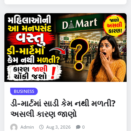
BUSINESS
ડી-માર્ટમાં સાડી કેમ નથી મળતી?
અસલી કારણ જાણો
Admin
Aug 3, 2026
0