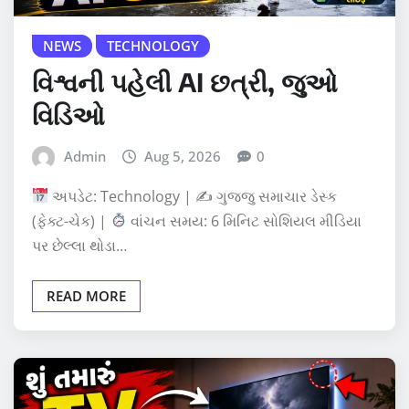
NEWS
TECHNOLOGY
વિશ્વની પહેલી AI છત્રી, જુઓ
વિડિઓ
Admin
Aug 5, 2026
0
અપડેટ: Technology | ✍
ગુજ્જુ સમાચાર ડેસ્ક
(ફેક્ટ-ચેક) |
વાંચન સમય: 6 મિનિટ સોશિયલ મીડિયા
પર છેલ્લા થોડા…
READ MORE