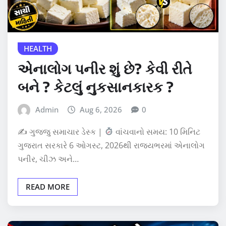
HEALTH
એનાલોગ પનીર શું છે? કેવી રીતે
બને ? કેટલું નુકસાનકારક ?
Admin
Aug 6, 2026
0
✍
ગુજ્જુ સમાચાર ડેસ્ક |
વાંચવાનો સમય: 10 મિનિટ
ગુજરાત સરકારે 6 ઓગસ્ટ, 2026થી રાજ્યભરમાં એનાલોગ
પનીર, ચીઝ અને…
READ MORE