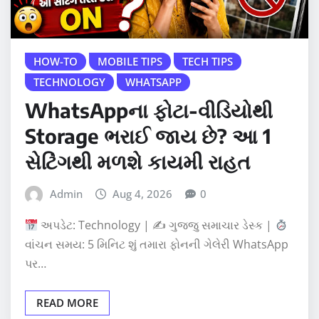
HOW-TO
MOBILE TIPS
TECH TIPS
TECHNOLOGY
WHATSAPP
WhatsAppના ફોટા-વીડિયોથી
Storage ભરાઈ જાય છે? આ 1
સેટિંગથી મળશે કાયમી રાહત
Admin
Aug 4, 2026
0
અપડેટ: Technology | ✍
ગુજ્જુ સમાચાર ડેસ્ક |
વાંચન સમય: 5 મિનિટ શું તમારા ફોનની ગેલેરી WhatsApp
પર…
READ MORE