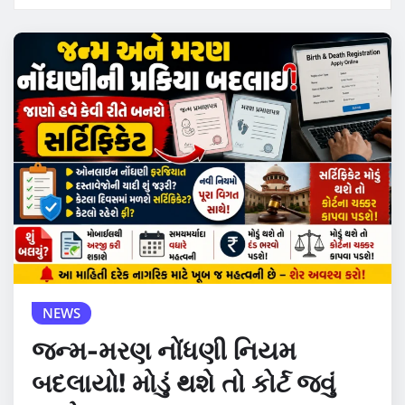
NEWS
જન્મ-મરણ નોંધણી નિયમ
બદલાયો! મોડું થશે તો કોર્ટ જવું