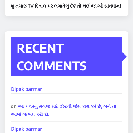
શું તમારું TV દિવાલ પર લગાવેલું છે? તો થઈ જાઓ સાવધાન!
RECENT
COMMENTS
Dipak parmar
on
આ 7 વસ્તુ મગજ માટે ઝેરની જેમ કામ કરે છે, બને તો
આજે જ બંધ કરી દો.
Dipak parmar