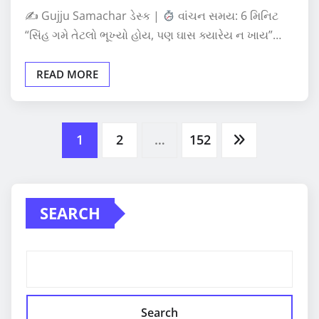
✍
Gujju Samachar ડેસ્ક |
વાંચન સમય: 6 મિનિટ
“સિંહ ગમે તેટલો ભૂખ્યો હોય, પણ ઘાસ ક્યારેય ન ખાય”…
READ MORE
Posts
1
2
…
152
pagination
SEARCH
Search