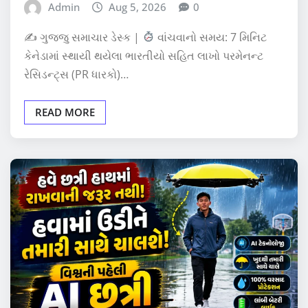
Admin
Aug 5, 2026
0
✍
ગુજ્જુ સમાચાર ડેસ્ક |
વાંચવાનો સમય: 7 મિનિટ
કેનેડામાં સ્થાયી થયેલા ભારતીયો સહિત લાખો પરમેનન્ટ
રેસિડન્ટ્સ (PR ધારકો)…
READ MORE