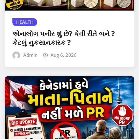
HEALTH
એનાલોગ પનીર શું છે? કેવી રીતે બને ?
કેટલું નુકસાનકારક ?
Admin
Aug 6, 2026