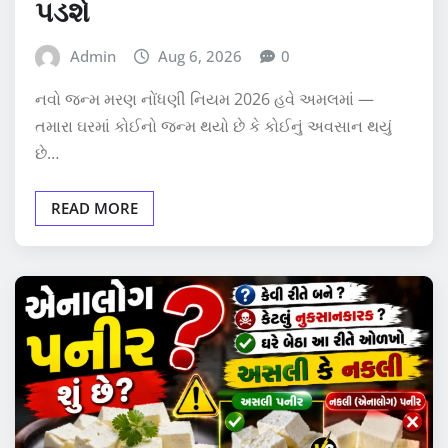
પડશે
Admin
Aug 6, 2026
0
નવો જન્મ મરણ નોંધણી નિયમ 2026 હવે અમલમાં —
તમારા ઘરમાં કોઈનો જન્મ થયો છે કે કોઈનું અવસાન થયું
છે…
READ MORE