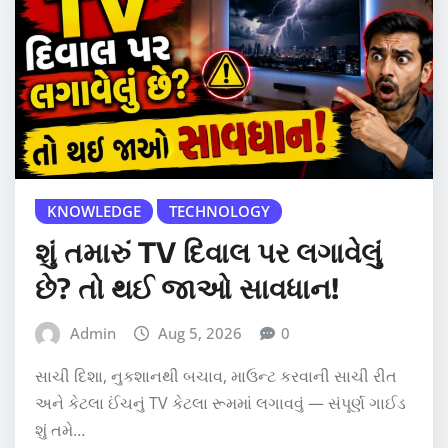
KNOWLEDGE
TECHNOLOGY
શું તમારું TV દિવાલ પર લગાવેલું
છે? તો થઈ જાઓ સાવધાન!
Admin
Aug 5, 2026
0
સાચી દિશા, નુકશાનથી બચાવ, માઉન્ટ કરવાની સાચી રીત
અને કેટલા ઈંચનું TV કેટલા રૂમમાં લગાવવું — સંપૂર્ણ ગાઈડ
શું તમે…