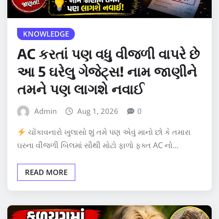
KNOWLEDGE
AC કરતાં પણ વધુ વીજળી વાપરે છે
આ 5 ઘરેલુ ગેજેટ્સ! નામ જાણીને
તમને પણ લાગશે નવાઈ
Admin
Aug 1, 2026
0
ચોંકાવનારો ખુલાસો શું તમે પણ એવું માનો છો કે તમારા
ઘરના વીજળી બિલમાં સૌથી મોટો ફાળો ફક્ત AC નો…
READ MORE