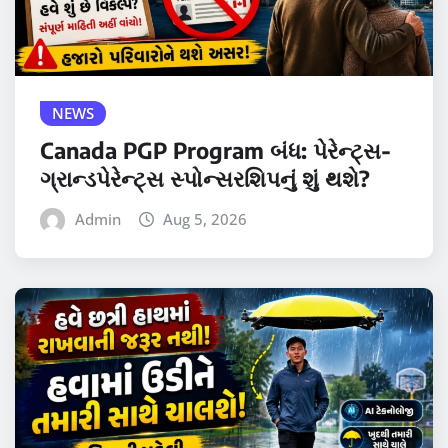
NEWS
Canada PGP Program બંધ: પેરેન્ટ્સ-
ગ્રાન્ડપેરેન્ટ્સ સ્પોન્સરશિપનું શું થશે?
Admin
Aug 5, 2026