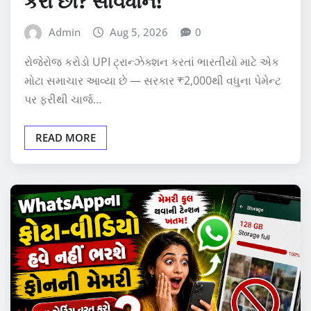
કરો છો? સાવધાન!
Admin
Aug 5, 2026
0
રોજેરોજ કરોડો UPI ટ્રાન્ઝેક્શન કરતાં ભારતીયો માટે એક
મોટા સમાચાર આવ્યા છે — સરકાર ₹2,000થી વધુના પેમેન્ટ
પર ફરીથી ચાર્જ…
READ MORE