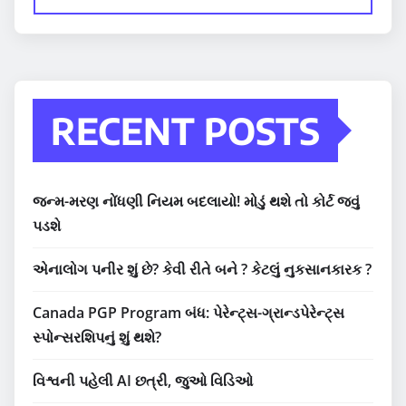
RECENT POSTS
જન્મ-મરણ નોંધણી નિયમ બદલાયો! મોડું થશે તો કોર્ટ જવું
પડશે
એનાલોગ પનીર શું છે? કેવી રીતે બને ? કેટલું નુકસાનકારક ?
Canada PGP Program બંધ: પેરેન્ટ્સ-ગ્રાન્ડપેરેન્ટ્સ
સ્પોન્સરશિપનું શું થશે?
વિશ્વની પહેલી AI છત્રી, જુઓ વિડિઓ