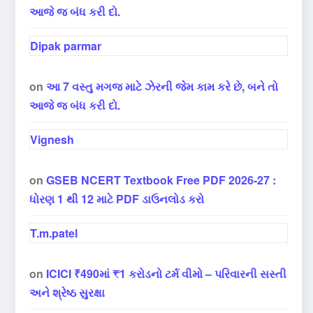
આજે જ બંધ કરી દો.
Dipak parmar
on
આ 7 વસ્તુ મગજ માટે ઝેરની જેમ કામ કરે છે, બને તો
આજે જ બંધ કરી દો.
Vignesh
on
GSEB NCERT Textbook Free PDF 2026-27 :
ધોરણ 1 થી 12 માટે PDF ડાઉનલોડ કરો
T.m.patel
on
ICICI ₹490માં ₹1 કરોડનો ટર્મ વીમો – પરિવારની સસ્તી
અને શ્રેષ્ઠ સુરક્ષા