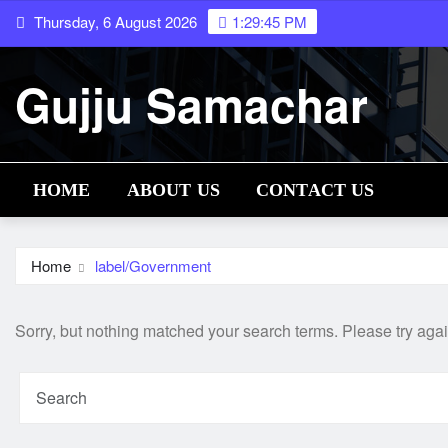
Skip
Thursday, 6 August 2026
1:29:45 PM
to
content
Gujju Samachar
HOME
ABOUT US
CONTACT US
Home
label/Government
Sorry, but nothing matched your search terms. Please try aga