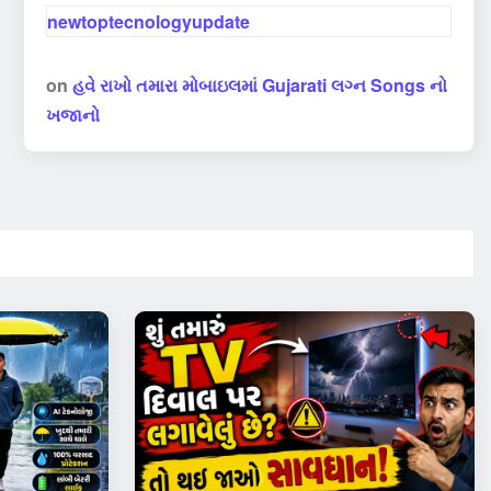
newtoptecnologyupdate
on
હવે રાખો તમારા મોબાઇલમાં Gujarati લગ્ન Songs નો
ખજાનો