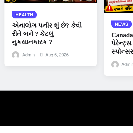
HEALTH
NEWS
એનાલોગ પનીર શું છે? કેવી
રીતે બને ? કેટલું
Canada
નુકસાનકારક ?
પેરેન્ટ્સ
સ્પોન્સર
Admin
Aug 6, 2026
Admi
Copyright © 2026 | Powered by
Gujju Samachar
|
Medford N