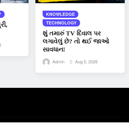
Y
KNOWLEDGE
TECHNOLOGY
રી,
શું તમારું TV દિવાલ પર
લગાવેલું છે? તો થઈ જાઓ
6
સાવધાન!
Admin
Aug 5, 2026
RIVACY POLICY
Disclaimer