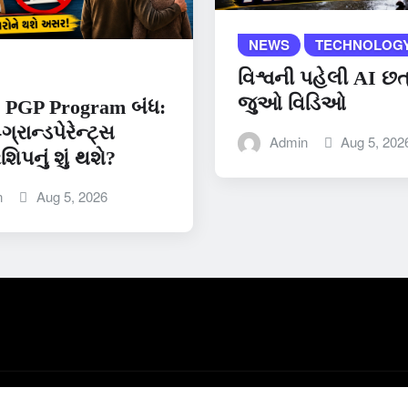
NEWS
TECHNOLOG
વિશ્વની પહેલી AI છત્
જુઓ વિડિઓ
 PGP Program બંધ:
-ગ્રાન્ડપેરેન્ટ્સ
Admin
Aug 5, 202
શિપનું શું થશે?
n
Aug 5, 2026
ews
by ThemeArile
Home
Contact Us
P