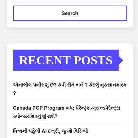
Search
RECENT POSTS
એનાલોગ પનીર શું છે? કેવી રીતે બને ? કેટલું નુકસાનકારક
?
Canada PGP Program બંધ: પેરેન્ટ્સ-ગ્રાન્ડપેરેન્ટ્સ
સ્પોન્સરશિપનું શું થશે?
વિશ્વની પહેલી AI છત્રી, જુઓ વિડિઓ